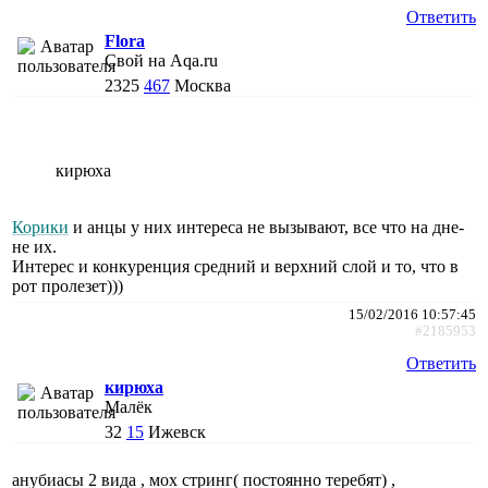
Ответить
Flora
Свой на Aqa.ru
2325
467
Москва
кирюха
Корики
и анцы у них интереса не вызывают, все что на дне-
не их.
Интерес и конкуренция средний и верхний слой и то, что в
рот пролезет)))
15/02/2016 10:57:45
#2185953
Ответить
кирюха
Малёк
32
15
Ижевск
анубиасы 2 вида , мох стринг( постоянно теребят) ,