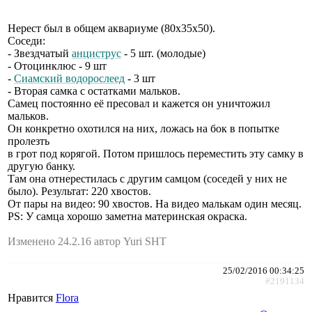
Нерест был в общем аквариуме (80х35х50).
Соседи:
- Звездчатый
анциструс
- 5 шт. (молодые)
- Отоцинклюс - 9 шт
-
Сиамский водорослеед
- 3 шт
- Вторая самка с остатками мальков.
Самец постоянно её пресовал и кажется он уничтожил
мальков.
Он конкретно охотился на них, ложась на бок в попытке
пролезть
в грот под корягой. Потом пришлось переместить эту самку в
другую банку.
Там она отнерестилась с другим самцом (соседей у них не
было). Результат: 220 хвостов.
От пары на видео: 90 хвостов. На видео малькам один месяц.
PS: У самца хорошо заметна материнская окраска.
Изменено 24.2.16 автор Yuri SHT
25/02/2016 00:34:25
#2191134
Нравится
Flora