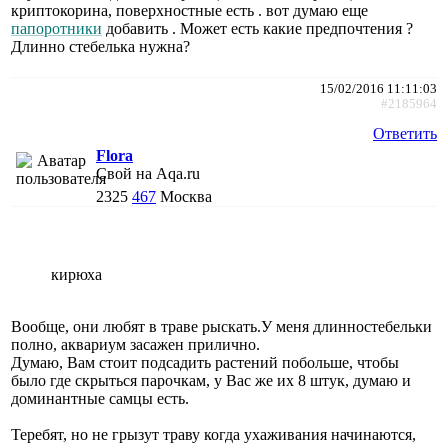
криптокорина, поверхностные есть . вот думаю еще
папоротники
добавить . Может есть какие предпочтения ?
Длинно стебелька нужна?
15/02/2016 11:11:03
#2185964
Ответить
Flora
Свой на Aqa.ru
2325
467
Москва
кирюха
Вообще, они любят в траве рыскать.У меня длинностебельки
полно, аквариум засажен прилично.
Думаю, Вам стоит подсадить растений побольше, чтобы
было где скрыться парочкам, у Вас же их 8 штук, думаю и
доминантные самцы есть.
Теребят, но не грызут траву когда ухаживания начинаются,