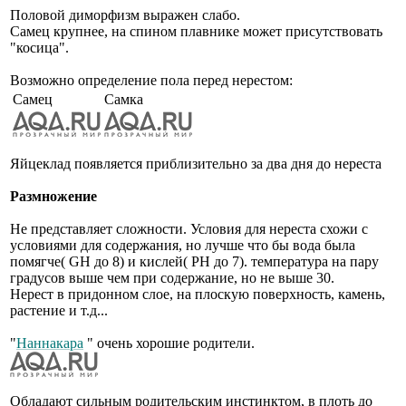
Половой диморфизм выражен слабо.
Самец крупнее, на спином плавнике может присутствовать
"косица".
Возможно определение пола перед нерестом:
Самец
Самка
Яйцеклад появляется приблизительно за два дня до нереста
Размножение
Не представляет сложности. Условия для нереста схожи с
условиями для содержания, но лучше что бы вода была
помягче( GH до 8) и кислей( PH до 7). температура на пару
градусов выше чем при содержание, но не выше 30.
Нерест в придонном слое, на плоскую поверхность, камень,
растение и т.д...
"
Наннакара
" очень хорошие родители.
Обладают сильным родительским инстинктом, в плоть до