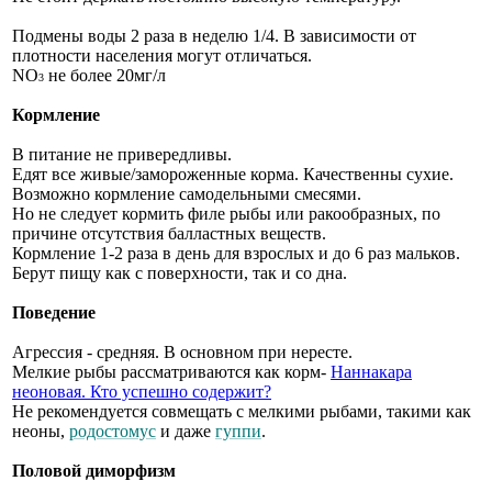
Подмены воды 2 раза в неделю 1/4. В зависимости от
плотности населения могут отличаться.
NO
не более 20мг/л
3
Кормление
В питание не привередливы.
Едят все живые/замороженные корма. Качественны сухие.
Возможно кормление самодельными смесями.
Но не следует кормить филе рыбы или ракообразных, по
причине отсутствия балластных веществ.
Кормление 1-2 раза в день для взрослых и до 6 раз мальков.
Берут пищу как с поверхности, так и со дна.
Поведение
Агрессия - средняя. В основном при нересте.
Мелкие рыбы рассматриваются как корм-
Наннакара
неоновая. Кто успешно содержит?
Не рекомендуется совмещать с мелкими рыбами, такими как
неоны,
родостомус
и даже
гуппи
.
Половой диморфизм