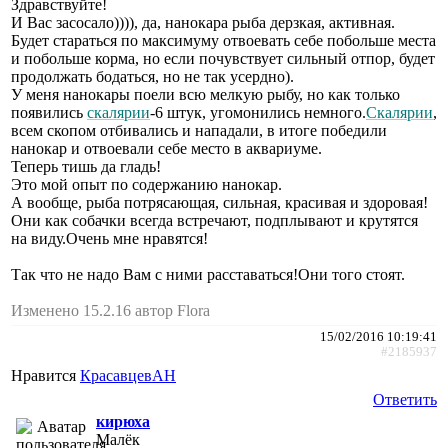
Здравствуйте!
И Вас засосало)))), да, нанокара рыба дерзкая, активная.
Будет стараться по максимуму отвоевать себе побольше места
и побольше корма, но если почувствует сильный отпор, будет
продолжать бодаться, но не так усердно).
У меня нанокары поели всю мелкую рыбу, но как только
появились
скалярии
-6 штук, угомонились немного.
Скалярии
,
всем скопом отбивались и нападали, в итоге победили
нанокар и отвоевали себе место в аквариуме.
Теперь тишь да гладь!
Это мой опыт по содержанию нанокар.
А вообще, рыба потрясающая, сильная, красивая и здоровая!
Они как собачки всегда встречают, подплывают и крутятся
на виду.Очень мне нравятся!
Так что не надо Вам с ними расставаться!Они того стоят.
Изменено 15.2.16 автор Flora
15/02/2016 10:19:41
#2185937
Нравится
КрасавцевАН
Ответить
кирюха
Малёк