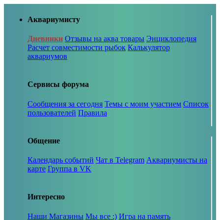
Аквариумисту
Дневники
Отзывы на аква товары
Энциклопедия
Расчет совместимости рыбок
Калькулятор
аквариумов
Сервисы форума
Сообщения за сегодня
Темы с моим участием
Список
пользователей
Правила
Общение
Календарь событий
Чат в Telegram
Аквариумисты на
карте
Группа в VK
Интересно
Наши Магазины
Мы все :)
Игра на память