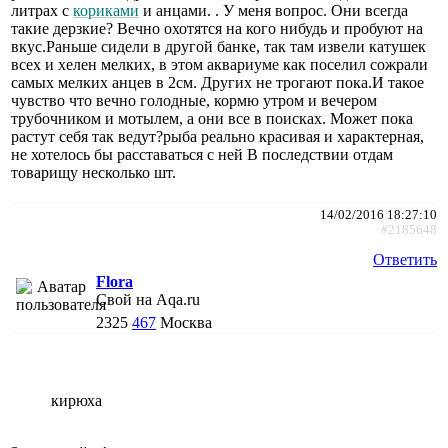
литрах с
кориками
и анцами. . У меня вопрос. Они всегда
такие дерзкие? Вечно охотятся на кого нибудь и пробуют на
вкус.Раньше сидели в другой банке, так там извели катушек
всех и хелен мелких, в этом аквариуме как поселил сожрали
самых мелких анцев в 2см. Других не трогают пока.И такое
чувство что вечно голодные, кормю утром и вечером
трубочником и мотылем, а они все в поисках. Может пока
растут себя так ведут?рыба реально красивая и характерная,
не хотелось бы расставаться с ней В последствии отдам
товарищу несколько шт.
14/02/2016 18:27:10
#2185648
Ответить
Flora
Свой на Aqa.ru
2325
467
Москва
кирюха