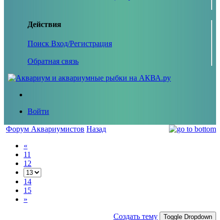
Действия
Поиск
Вход/Регистрация
Обратная связь
Войти
Форум Аквариумистов
Назад
«
11
12
14
15
»
Создать тему
Toggle Dropdown