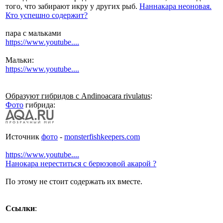
того, что забирают икру у других рыб.
Наннакара неоновая.
Кто успешно содержит?
пара с мальками
https://www.youtube....
Мальки:
https://www.youtube....
Образуют гибридов с Andinoacara rivulatus
:
Фото
гибрида:
Источник
фото
-
monsterfishkeepers.com
https://www.youtube....
Нанокара нереститься с берюзовой акарой ?
По этому не стоит содержать их вместе.
Ссылки
: