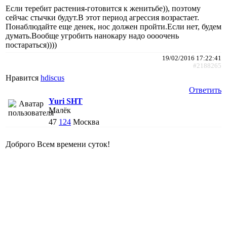
Если теребит растения-готовится к женитьбе)), поэтому
сейчас стычки будут.В этот период агрессия возрастает.
Понаблюдайте еще денек, нос должен пройти.Если нет, будем
думать.Вообще угробить нанокару надо оооочень
постараться))))
19/02/2016 17:22:41
#2188265
Нравится
hdiscus
Ответить
Yuri SHT
Малёк
47
124
Москва
Доброго Всем времени суток!