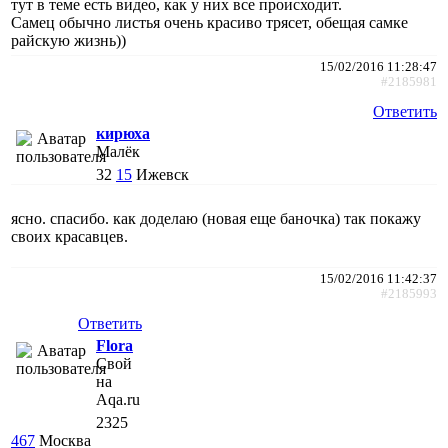
тут в теме есть видео, как у них все происходит.
Самец обычно листья очень красиво трясет, обещая самке
райскую жизнь))
15/02/2016 11:28:47
#2185981
Ответить
кирюха
Малёк
32
15
Ижевск
ясно. спасибо. как доделаю (новая еще баночка) так покажу
своих красавцев.
15/02/2016 11:42:37
#2185993
Ответить
Flora
Свой
на
Aqa.ru
2325
467
Москва