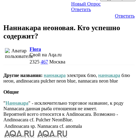
Новый Опрос
Ответить
Ответить
Наннакара неоновая. Кто успешно
содержит?
Flora
Свой на Aqa.ru
2325
467
Москва
Другие названия:
наннакара
электрик блю,
наннакара
блю
неон, andinoacara pulcher neon blue, nannacara neon blue
Общие
"
Наннакара
" - исключительно торговое название, к роду
Nannacara данная рыба отношения не имеет.
Вероятней всего относится к Andinoacara. Возможно -
Andinoacara cf. Pulcher NeonBlue.
Andinoacara sp.
Nannacara cf. anomala