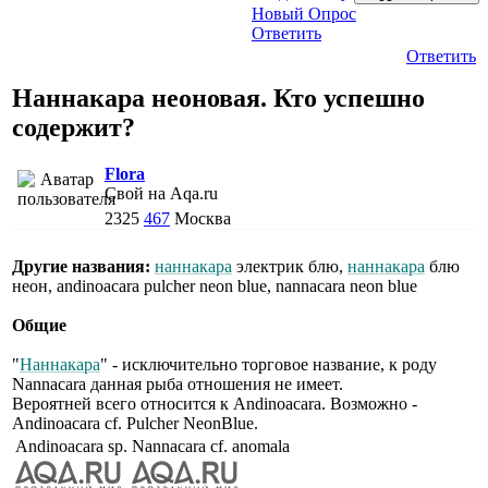
Новый Опрос
Ответить
Ответить
Наннакара неоновая. Кто успешно
содержит?
Flora
Свой на Aqa.ru
2325
467
Москва
Другие названия:
наннакара
электрик блю,
наннакара
блю
неон, andinoacara pulcher neon blue, nannacara neon blue
Общие
"
Наннакара
" - исключительно торговое название, к роду
Nannacara данная рыба отношения не имеет.
Вероятней всего относится к Andinoacara. Возможно -
Andinoacara cf. Pulcher NeonBlue.
Andinoacara sp.
Nannacara cf. anomala