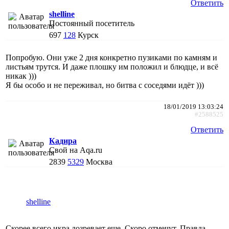
Ответить
shelline
Постоянный посетитель
697
128
Курск
Попробую. Они уже 2 дня конкретно пузиками по камням и
листьям трутся. И даже плошку им положил и блюдце, и всё
никак )))
Я бы особо и не переживал, но битва с соседями идёт )))
18/01/2019 13:03:24
#2588525
Ответить
Кадира
Свой на Aqa.ru
2839
5329
Москва
shelline
Скорее всего икра дозревает еще. Скоро отмечут. Правда