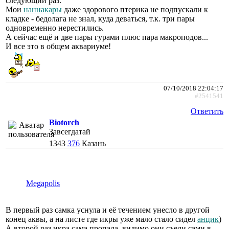
следующий раз.
Мои
наннакары
даже здорового птерика не подпускали к
кладке - бедолага не знал, куда деваться, т.к. три пары
одновременно нерестились.
А сейчас ещё и две пары гурами плюс пара макроподов...
И все это в общем аквариуме!
07/10/2018 22:04:17
#2541541
Ответить
Biotorch
Завсегдатай
1343
376
Казань
Megapolis
В первый раз самка уснула и её течением унесло в другой
конец аквы, а на листе где икры уже мало стало сидел
анцик
)
А второй раз икра сама пропала, видимо они съели сами в