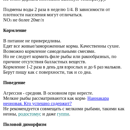
Подмены воды 2 раза в неделю 1/4. В зависимости от
плотности населения могут отличаться.
NO
не более 20мг/л
3
Кормление
В питание не привередливы.
Едят все живые/замороженные корма. Качественны сухие.
Возможно кормление самодельными смесями.
Но не следует кормить филе рыбы или ракообразных, по
причине отсутствия балластных веществ.
Кормление 1-2 раза в день для взрослых и до 6 раз мальков.
Берут пищу как с поверхности, так и со дна.
Поведение
Агрессия - средняя. В основном при нересте.
Мелкие рыбы рассматриваются как корм-
Наннакара
неоновая. Кто успешно содержит?
Не рекомендуется совмещать с мелкими рыбами, такими как
неоны,
родостомус
и даже
гуппи
.
Половой диморфизм