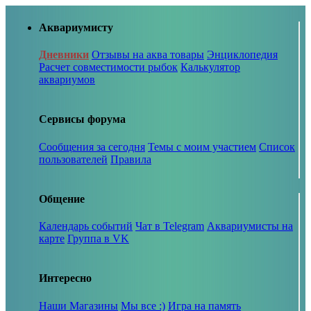
Аквариумисту
Дневники
Отзывы на аква товары
Энциклопедия
Расчет совместимости рыбок
Калькулятор
аквариумов
Сервисы форума
Сообщения за сегодня
Темы с моим участием
Список
пользователей
Правила
Общение
Календарь событий
Чат в Telegram
Аквариумисты на
карте
Группа в VK
Интересно
Наши Магазины
Мы все :)
Игра на память