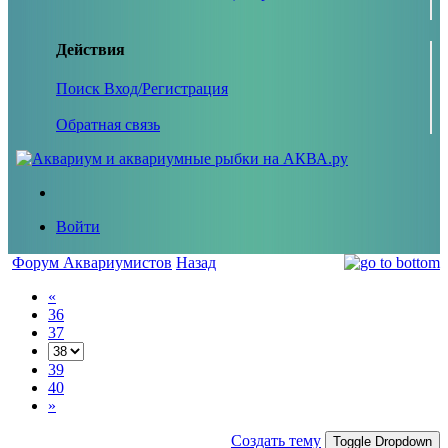
Действия
Поиск
Вход/Регистрация
Обратная связь
Войти
Форум Аквариумистов
Назад
«
36
37
39
40
»
Создать тему
Toggle Dropdown