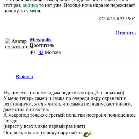
этот раз,
анцика
то нет уже. Вообще ночь икра не переживает
почему то у меня.
07/10/2018 23:15:10
#2541574
Ответить
Megapolis
Посетитель
401
82
Москва
Biotorch
Ну, ничего, это к молодым родителям придёт с опытом))
У меня теперь самец и самка по очереди икру охраняют и
вентилируют, хотя я читал, что самка не подпускает никого,
даже отца потомства.
А макропод только с третьей попытки построил полноценное
гнездо.
(нерест у всех в акве первый раз идёт)
Осталось только птерику пару найти