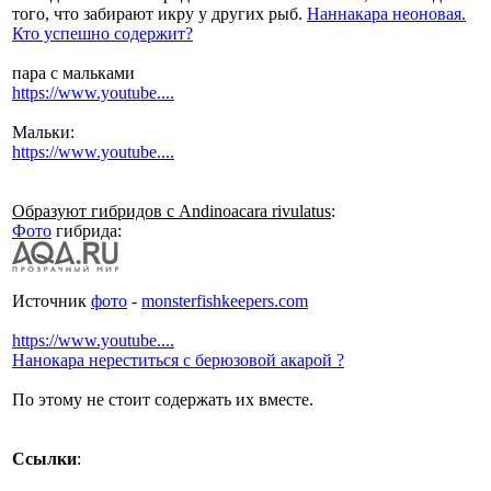
того, что забирают икру у других рыб.
Наннакара неоновая.
Кто успешно содержит?
пара с мальками
https://www.youtube....
Мальки:
https://www.youtube....
Образуют гибридов с Andinoacara rivulatus
:
Фото
гибрида:
Источник
фото
-
monsterfishkeepers.com
https://www.youtube....
Нанокара нереститься с берюзовой акарой ?
По этому не стоит содержать их вместе.
Ссылки
: