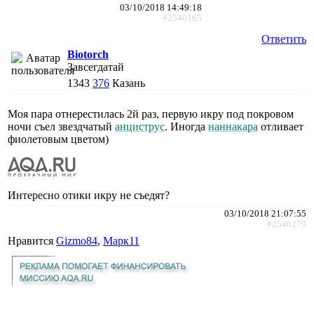
03/10/2018 14:49:18
#2540165
Ответить
Biotorch
Завсегдатай
1343
376
Казань
Моя пара отнерестилась 2й раз, первую икру под покровом
ночи съел звездчатый
анциструс
. Иногда
наннакара
отливает
фиолетовым цветом)
Интересно отики икру не съедят?
03/10/2018 21:07:55
#2540279
Нравится
Gizmo84
,
Марк11