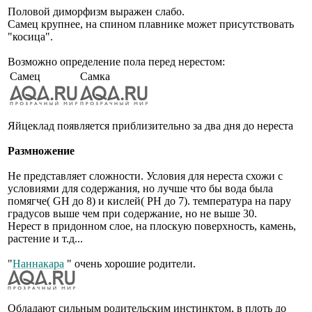
Половой диморфизм выражен слабо.
Самец крупнее, на спином плавнике может присутствовать
"косица".
Возможно определение пола перед нерестом:
Самец
Самка
Яйцеклад появляется приблизительно за два дня до нереста
Размножение
Не представляет сложности. Условия для нереста схожи с
условиями для содержания, но лучше что бы вода была
помягче( GH до 8) и кислей( PH до 7). температура на пару
градусов выше чем при содержание, но не выше 30.
Нерест в придонном слое, на плоскую поверхность, камень,
растение и т.д...
"
Наннакара
" очень хорошие родители.
Обладают сильным родительским инстинктом, в плоть до