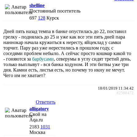
shelline
Постоянный посетитель
697
128
Курск
Дней пять назад темпа в банке опустилась до 22, поставил
грелку - поднялась до 25 и уже как все эти пять дней пара
наннокар начала кружиться к нересту, яйцеклад у самки
торчит. Пару раз уже нерестились в прошлом году, с
соседями проблем небыло. А сейчас просто кошмар какой то
- гоняются за
барбусами
, северумы в углу сидят третий день,
только выплывут - вся банка ходуном. И эти битвы уже три
дня. Камни есть, листья есть, но почему то икну не мечут.
Чего им не хватает?
18/01/2019 11:34:42
#2588472
Ответить
alligatory
Свой на
Aqa.ru
2183
1031
Москва