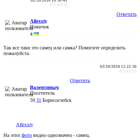
02/10/2018 16:36:43
#2539876
Ответить
Allexxiy
Новичок
4
Так все таки это самец или самка? Помогите определить
пожалуйста.
03/10/2018 12:22:56
#2540135
Ответить
Валентиныч
Посетитель
59
31
Борисоглебск
Allexxiy
На этих
фото
видно однозначно - самец.