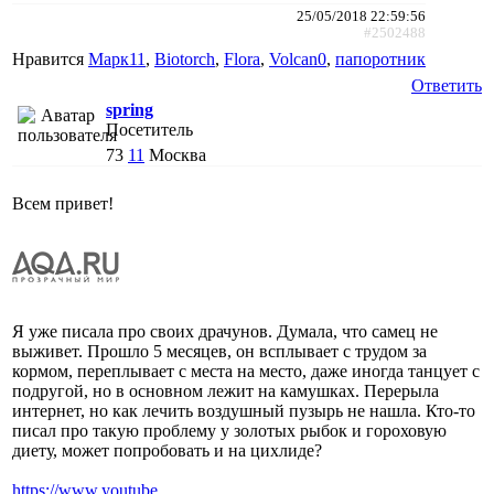
25/05/2018 22:59:56
#2502488
Нравится
Марк11
,
Biotorch
,
Flora
,
Volcan0
,
папоротник
Ответить
spring
Посетитель
73
11
Москва
Всем привет!
Я уже писала про своих драчунов. Думала, что самец не
выживет. Прошло 5 месяцев, он всплывает с трудом за
кормом, переплывает с места на место, даже иногда танцует с
подругой, но в основном лежит на камушках. Перерыла
интернет, но как лечить воздушный пузырь не нашла. Кто-то
писал про такую проблему у золотых рыбок и гороховую
диету, может попробовать и на цихлиде?
https://www.youtube....