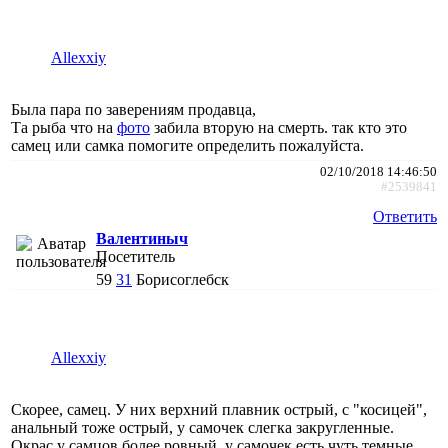
Allexxiy
Была пара по заверениям продавца,
Та рыба что на
фото
забила вторую на смерть. так кто это
самец или самка помогите определить пожалуйста.
02/10/2018 14:46:50
#2539841
Ответить
Валентиныч
Посетитель
59
31
Борисоглебск
Allexxiy
Скорее, самец. У них верхний плавник острый, с "косицей",
анальный тоже острый, у самочек слегка закругленные.
Окрас у самцов более ровный, у самочек есть чуть темные