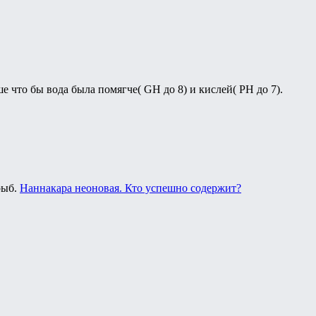
е что бы вода была помягче( GH до 8) и кислей( PH до 7).
рыб.
Наннакара неоновая. Кто успешно содержит?