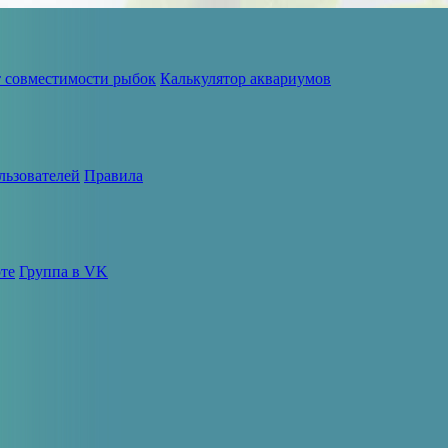
т совместимости рыбок
Калькулятор аквариумов
льзователей
Правила
те
Группа в VK