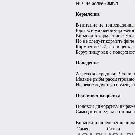
NO
не более 20мг/л
3
Кормление
В питание не привередливы
Едят все живые/замороженн
Возможно кормление самод
Но не следует кормить филе
Кормление 1-2 раза в день дл
Берут пищу как с поверхност
Поведение
Агрессия - средняя. В основ
Мелкие рыбы рассматривают
Не рекомендуется совмещат
Половой диморфизм
Половой диморфизм выраже
Самец крупнее, на спином п
Возможно определение пола
Самец
Самка