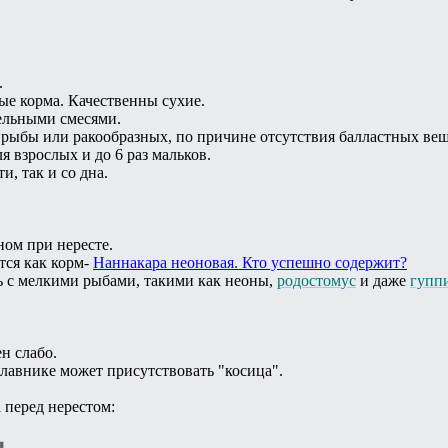
.
ые корма. Качественны сухие.
ельными смесями.
 рыбы или ракообразных, по причине отсутствия балластных вещ
я взрослых и до 6 раз мальков.
и, так и со дна.
ном при нересте.
ся как корм-
Наннакара неоновая. Кто успешно содержит?
ь с мелкими рыбами, такими как неоны,
родостомус
и даже
гупп
н слабо.
лавнике может присутствовать "косица".
 перед нерестом: