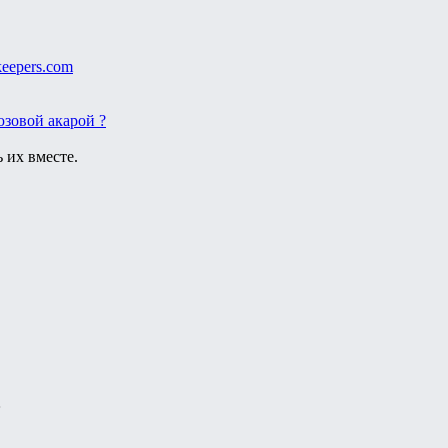
keepers.com
юзовой акарой ?
 их вместе.