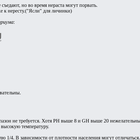
съедают, но во время нераста могут порвать.
е к нересту.("Ясли" для личинки)
ариума
:
вательны.
пазон не требуется. Хотя PH выше 8 и GH выше 20 нежелательны
 высокую температуру.
лю 1/4. В зависимости от плотности населения могут отличаться.