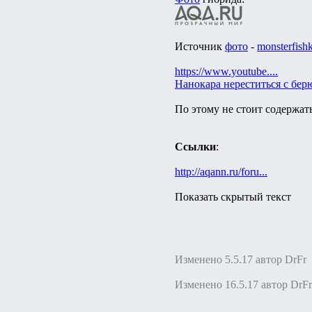
Источник
фото
-
monsterfish
https://www.youtube....
Нанокара нереститься с бер
По этому не стоит содержать
Ссылки
:
http://aqann.ru/foru...
Показать скрытый текст
Изменено 5.5.17 автор DrFr
Изменено 16.5.17 автор DrFr