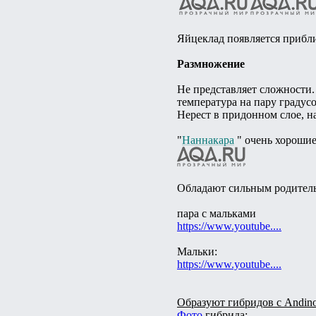
Яйцеклад появляется прибли
Размножение
Не представляет сложности. 
температура на пару градус
Нерест в придонном слое, на
"
Наннакара
" очень хорошие
Обладают сильным родительс
пара с мальками
https://www.youtube....
Мальки:
https://www.youtube....
Образуют гибридов с Andinoa
Фото
гибрида: