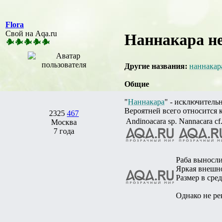
Flora
Свой на Aqa.ru
Наннакара не
Другие названия:
наннакар
Общие
"
Наннакара
" - исключитель
Вероятней всего относится к
2325
467
Andinoacara sp.
Nannacara cf
Москва
7 года
Раба выносли
Яркая внешно
Размер в сре
Однако не ре