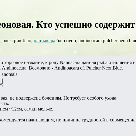
оновая. Кто успешно содержит?
а
электрик блю,
наннакара
блю неон, andinoacara pulcher neon blue
но торговое название, к роду Nannacara данная рыба отношения н
 Andinoacara. Возможно - Andinoacara cf. Pulcher NeonBlue.
. anomala
вая, не подвержена болезням. Не требует особого ухода.
сть.
днем ~12см, самки мельче.
комендуется начинающим, по причине трудностей в совмещение