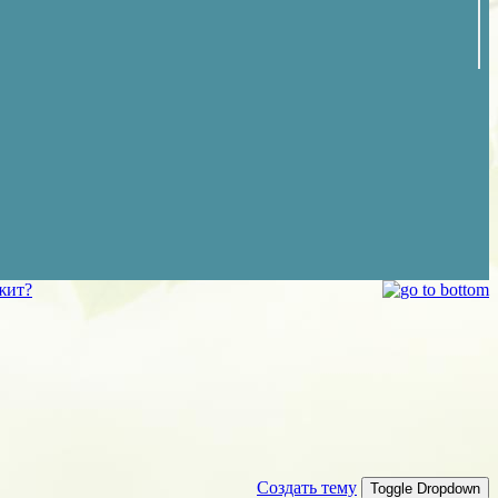
жит?
Создать тему
Toggle Dropdown