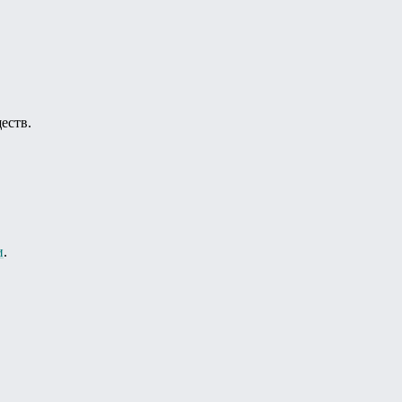
еств.
и
.