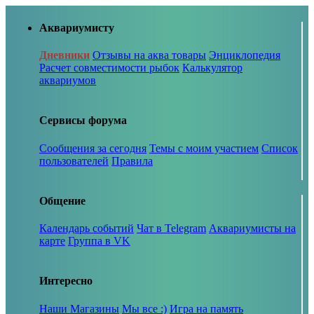
Аквариумисту
Дневники
Отзывы на аква товары
Энциклопедия
Расчет совместимости рыбок
Калькулятор
аквариумов
Сервисы форума
Сообщения за сегодня
Темы с моим участием
Список
пользователей
Правила
Общение
Календарь событий
Чат в Telegram
Аквариумисты на
карте
Группа в VK
Интересно
Наши Магазины
Мы все :)
Игра на память