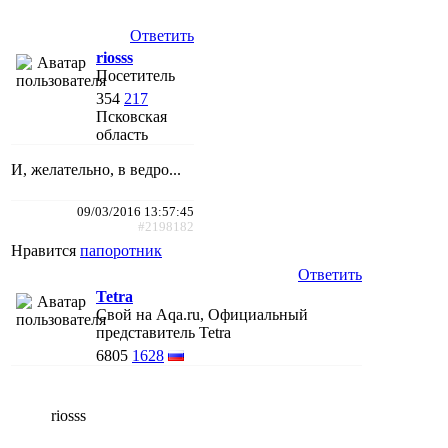
Ответить
riosss
Посетитель
354
217
Псковская
область
И, желательно, в ведро...
09/03/2016 13:57:45
#2198182
Нравится
папоротник
Ответить
Tetra
Свой на Aqa.ru, Официальный
представитель Tetra
6805
1628
riosss