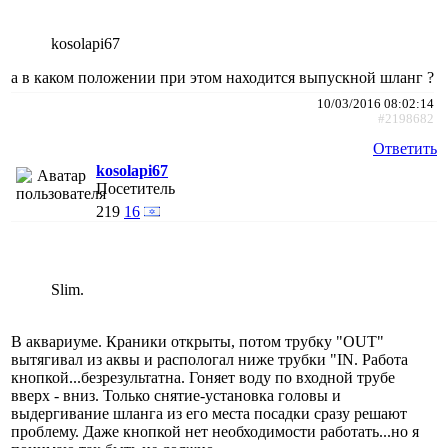
kosolapi67
а в каком положении при этом находится выпускной шланг ?
10/03/2016 08:02:14
#2198682
Ответить
kosolapi67
Посетитель
219
16
Slim.
В аквариуме. Краники открыты, потом трубку "OUT"
вытягивал из аквы и распологал нижe трубки "IN. Работа
кнопкой...безрезультатна. Гоняет воду по входной трубе
вверх - вниз. Только снятие-установка головы и
выдергивание шланга из его места посадки сразу решают
проблему. Дажe кнопкой нет необходимости работать...но я