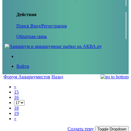
Действия
Поиск
Вход/Регистрация
Обратная связь
Войти
Форум Аквариумистов
Назад
«
15
16
18
19
»
Создать тему
Toggle Dropdown