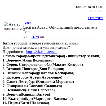
10/06/2016 08:11:06
#2240538
Ответить
Tetra
Свой на Aqa.ru, Официальный представитель
Tetra
6805
1628
Баттл городов, начало голосования 25 июня.
Идет прием заявок, а вы уже записались?
Подробности:
https://vk.com/tetra...
Список городов-претендентов(город - инициатор заявки):
1. Воронеж(Анна Волощенко)
2. Серов, Свердловская обл.(Максим Кизеров)
3. Великий Новгород(Sum Pumpum)
4. Нижний Новгород(Наталья Каспарова)
5. Красногорск(Артем Авраменко)
6. Санкт-Петербург(Елизавета Морозова)
7. Ставрополь(Савелий Соловьев)
8. Челябинск(Юлия Сергеева)
9. Воркута(Кирилл Батура)
10. Екатеринбург(Маргарита Васильева)
11. Пермь(Катя Шолохова)