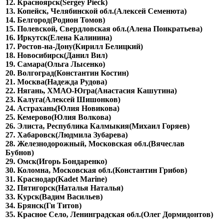
12. Красноярск(Sergey Pieck)
13. Копейск, Челябинской обл.(Алексей Семенюта)
14. Белгород(Родион Томов)
15. Полевской, Свердловская обл.(Алена Понкратьева)
16. Иркутск(Елена Калинина)
17. Ростов-на-Дону(Кирилл Белицкий)
18. Новосибирск(Данил Вил)
19. Самара(Ольга Лысенко)
20. Волгоград(Константин Костин)
21. Москва(Надежда Рудова)
22. Нягань, ХМАО-Югра(Анастасия Кашутина)
23. Калуга(Алексей Шишонков)
24. Астрахань(Юлия Новикова)
25. Кемерово(Юлия Волкова)
26. Элиста, Республика Калмыкия(Михаил Горяев)
27. Хабаровск(Людмила Зубарева)
28. Железнодорожный, Московская обл.(Вячеслав
Бубнов)
29. Омск(Игорь Бондаренко)
30. Коломна, Московская обл.(Константин Грибов)
31. Краснодар(Kadet Marine)
32. Пятигорск(Наталья Наталья)
33. Курск(Вадим Васильев)
34. Брянск(Ги Титов)
35. Красное Село, Ленинградская обл.(Олег Дормидонтов)