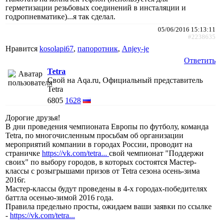
герметизации резьбовых соединений в инсталяции и
годропневматике)...я так сделал.
05/06/2016 15:13:11
#2238635
Нравится
kosolapi67
,
папоротник
,
Anjey-je
Ответить
Tetra
Свой на Aqa.ru, Официальный представитель
Tetra
6805
1628
Дорогие друзья!
В дни проведения чемпионата Европы по футболу, команда
Tetra, по многочисленным просьбам об организации
мероприятий компании в городах России, проводит на
страничке
https://vk.com/tetra...
свой чемпионат "Поддержи
своих" по выбору городов, в которых состоятся Мастер-
классы c розыгрышами призов от Tetra сезона осень-зима
2016г.
Мастер-классы будут проведены в 4-х городах-победителях
баттла осенью-зимой 2016 года.
Правила предельно просты, ожидаем ваши заявки по ссылке
-
https://vk.com/tetra...