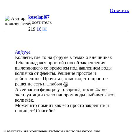
Ответить
kosolapi67
Посетитель
219
16
Anjey-je
Коллеги, где-то на форуме в темах о внешниках
Tetra попадался простой способ закрепления
вылетающего со временем под давлением воды
колпачка от флейты. Решение простое и
действенное. Прочитал, отметил, что простое
решение есть и ...забыл
А сейчас на фильтре у товарища, после 4х мес.
эксплуатации стало напором воды выбивать этот
колпачёк.
Может кто помнит как его просто закрепить и
напишет? Спасибо!
Намотать на колпачек тефлон (используется для