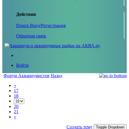
Действия
Поиск
Вход/Регистрация
Обратная связь
Войти
Форум Аквариумистов
Назад
«
17
18
20
21
»
Создать тему
Toggle Dropdown