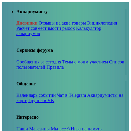
Аквариумисту
Дневники
Отзывы на аква товары
Энциклопедия
Расчет совместимости рыбок
Калькулятор
аквариумов
Сервисы форума
Сообщения за сегодня
Темы с моим участием
Список
пользователей
Правила
Общение
Календарь событий
Чат в Telegram
Аквариумисты на
карте
Группа в VK
Интересно
Наши Магазины
Мы все :)
Игра на память