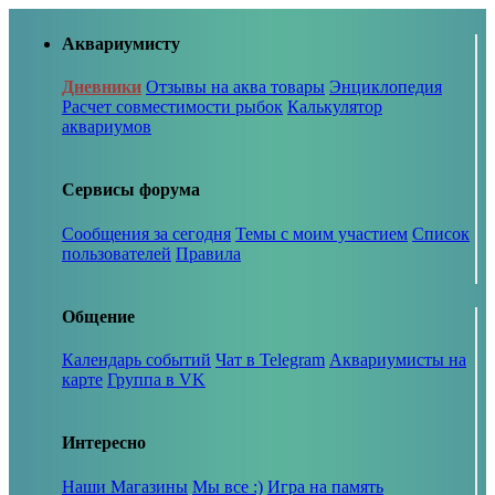
Аквариумисту
Дневники
Отзывы на аква товары
Энциклопедия
Расчет совместимости рыбок
Калькулятор
аквариумов
Сервисы форума
Сообщения за сегодня
Темы с моим участием
Список
пользователей
Правила
Общение
Календарь событий
Чат в Telegram
Аквариумисты на
карте
Группа в VK
Интересно
Наши Магазины
Мы все :)
Игра на память