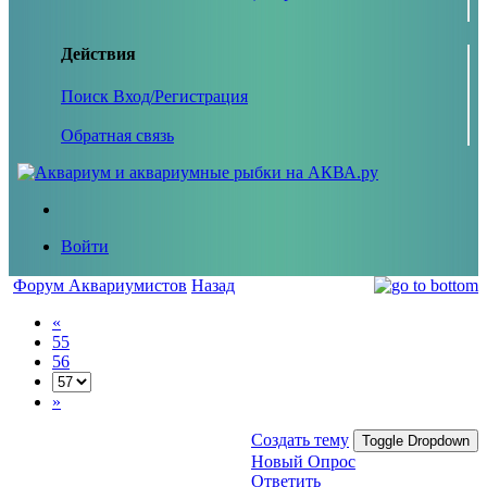
Действия
Поиск
Вход/Регистрация
Обратная связь
Войти
Форум Аквариумистов
Назад
«
55
56
»
Создать тему
Toggle Dropdown
Новый Опрос
Ответить