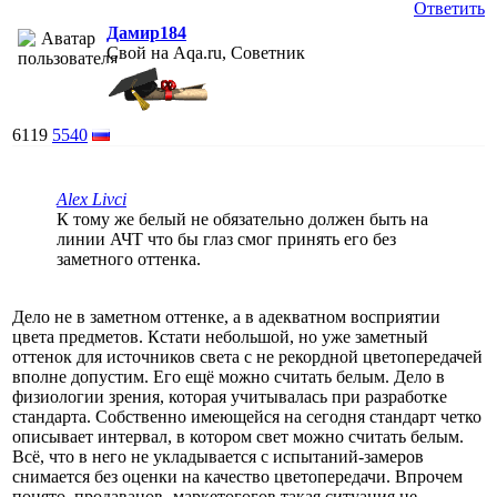
Ответить
Дамир184
Свой на Aqa.ru, Советник
6119
5540
Alex Livci
К тому же белый не обязательно должен быть на
линии АЧТ что бы глаз смог принять его без
заметного оттенка.
Дело не в заметном оттенке, а в адекватном восприятии
цвета предметов. Кстати небольшой, но уже заметный
оттенок для источников света с не рекордной цветопередачей
вполне допустим. Его ещё можно считать белым. Дело в
физиологии зрения, которая учитывалась при разработке
стандарта. Собственно имеющейся на сегодня стандарт четко
описывает интервал, в котором свет можно считать белым.
Всё, что в него не укладывается с испытаний-замеров
снимается без оценки на качество цветопередачи. Впрочем
понято, продаванов- маркетогогов такая ситуация не