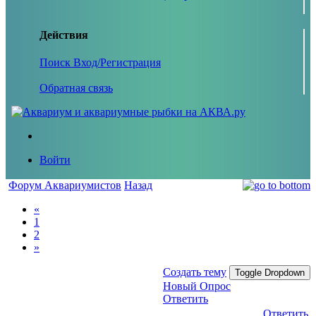
Действия
Поиск
Вход/Регистрация
Обратная связь
Войти
Форум Аквариумистов
Назад
«
1
2
»
Создать тему
Toggle Dropdown
Новый Опрос
Ответить
Ответить