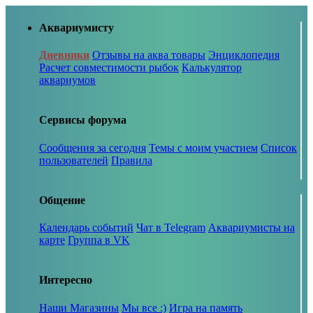
Аквариумисту
Дневники
Отзывы на аква товары
Энциклопедия
Расчет совместимости рыбок
Калькулятор
аквариумов
Сервисы форума
Сообщения за сегодня
Темы с моим участием
Список
пользователей
Правила
Общение
Календарь событий
Чат в Telegram
Аквариумисты на
карте
Группа в VK
Интересно
Наши Магазины
Мы все :)
Игра на память