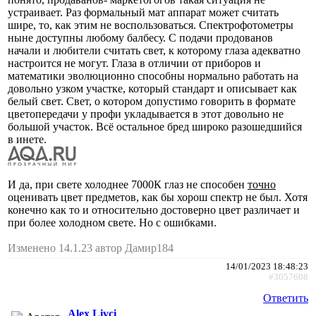
устраивает. Раз формальный мат аппарат может считать
шире, то, как этим не воспользоваться. Спектрофотометры
ныне доступны любому балбесу. С подачи продованов
начали и любители считать свет, к которому глаза адекватно
настроится не могут. Глаза в отличии от приборов и
математики эволюционно способны нормально работать на
довольно узком участке, который стандарт и описывает как
белый свет. Свет, о котором допустимо говорить в формате
цветопередачи у профи укладывается в этот довольно не
большой участок. Всё остальное бред широко разошедшийся
в инете.
И да, при свете холоднее 7000К глаз не способен
точно
оценивать цвет предметов, как бы хорош спектр не был. Хотя
конечно как то и относительно достоверно цвет различает и
при более холодном свете. Но с ошибками.
Изменено 14.1.23 автор Дамир184
14/01/2023 18:48:23
#3057608
Ответить
Alex Livci