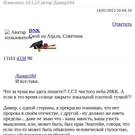
Изменено 14.1.23 автор Дамир184
14/01/2023 20:04:16
#3057633
Ответить
DNK
Свой на Aqa.ru, Советник
13161
4338
Дамир184
И все-таки.
Что за чушь вы здесь пишете?! ССТ чистого неба 20КК. А
если в это время солнце закрыто локальной плотной тучкой?!
Дамир, с одной стороны, я прекрасно понимаю, что нет
пророка в своём отечестве, с другой - ну должно же иметь
пределы... даже не знаю что - ваша зависть, ваша узость
мышления, или, может быть, был прав Энштейн, говоря, что
если что-то может быть объяснено человеческой глупостью,
иного объяснения не требуется?