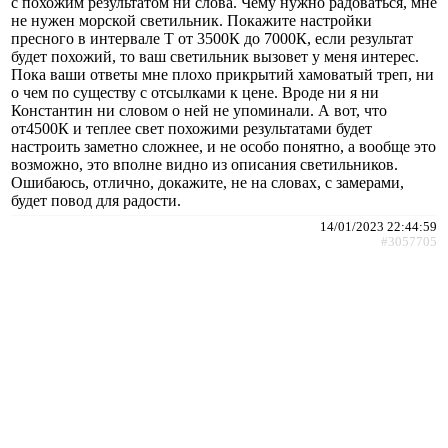
с похожим результатом ни слова. Чему нужно радоваться, мне
не нужен морской светильник. Покажите настройки
пресного в интервале Т от 3500К до 7000К, если результат
будет похожий, то ваш светильник вызовет у меня интерес.
Пока ваши ответы мне плохо прикрытий хамоватый треп, ни
о чем по существу с отсылками к цене. Вроде ни я ни
Константин ни словом о ней не упоминали. А вот, что
от4500К и теплее свет похожими результатами будет
настроить заметно сложнее, и не особо понятно, а вообще это
возможно, это вполне видно из описания светильников.
Ошибаюсь, отлично, докажите, не на словах, с замерами,
будет повод для радости.
14/01/2023 22:44:59
#3057705