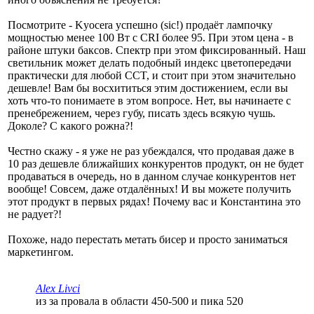
Посмотрите - Kyocera успешно (sic!) продаёт лампочку
мощностью менее 100 Вт с CRI более 95. При этом цена - в
районе штуки баксов. Спектр при этом фиксированный. Наш
светильник может делать подобный индекс цветопередачи
практически для любой CCT, и стоит при этом значительно
дешевле! Вам бы восхититься этим достижением, если вы
хоть что-то понимаете в этом вопросе. Нет, вы начинаете с
пренебрежением, через губу, писать здесь всякую чушь.
Доколе? С какого рожна?!
Честно скажу - я уже не раз убеждался, что продавая даже в
10 раз дешевле ближайших конкурентов продукт, он не будет
продаваться в очередь, но в данном случае конкурентов нет
вообще! Совсем, даже отдалённых! И вы можете получить
этот продукт в первых рядах! Почему вас и Константина это
не радует?!
Похоже, надо перестать метать бисер и просто заниматься
маркетингом.
Alex Livci
из за провала в области 450-500 и пика 520