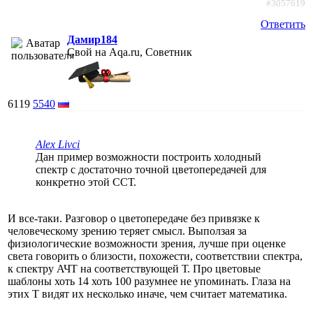
#3057619
Ответить
Дамир184
Свой на Aqa.ru, Советник
6119
5540
Alex Livci
Дан пример возможности построить холодный
спектр с достаточно точной цветопередачей для
конкретно этой ССТ.
И все-таки. Разговор о цветопередаче без привязке к
человеческому зрению теряет смысл. Выползая за
физиологические возможности зрения, лучше при оценке
света говорить о близости, похожести, соответствии спектра,
к спектру АЧТ на соответствующей Т. Про цветовые
шаблоны хоть 14 хоть 100 разумнее не упоминать. Глаза на
этих Т видят их несколько иначе, чем считает математика.