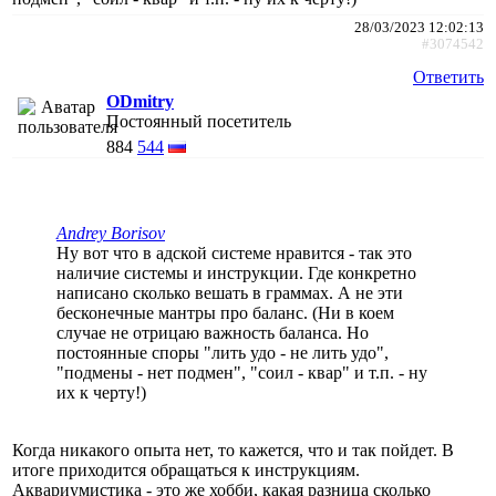
28/03/2023 12:02:13
#3074542
Ответить
ODmitry
Постоянный посетитель
884
544
Andrey Borisov
Ну вот что в адской системе нравится - так это
наличие системы и инструкции. Где конкретно
написано сколько вешать в граммах. А не эти
бесконечные мантры про баланс. (Ни в коем
случае не отрицаю важность баланса. Но
постоянные споры "лить удо - не лить удо",
"подмены - нет подмен", "соил - квар" и т.п. - ну
их к черту!)
Когда никакого опыта нет, то кажется, что и так пойдет. В
итоге приходится обращаться к инструкциям.
Аквариумистика - это же хобби, какая разница сколько