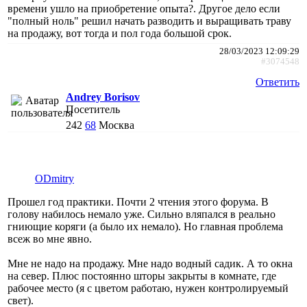
времени ушло на приобретение опыта?. Другое дело если
"полный ноль" решил начать разводить и выращивать траву
на продажу, вот тогда и пол года большой срок.
28/03/2023 12:09:29
#3074548
Ответить
Andrey Borisov
Посетитель
242
68
Москва
ODmitry
Прошел год практики. Почти 2 чтения этого форума. В
голову набилось немало уже. Сильно вляпался в реально
гниющие коряги (а было их немало). Но главная проблема
всеж во мне явно.
Мне не надо на продажу. Мне надо водный садик. А то окна
на север. Плюс постоянно шторы закрыты в комнате, где
рабочее место (я с цветом работаю, нужен контролируемый
свет).