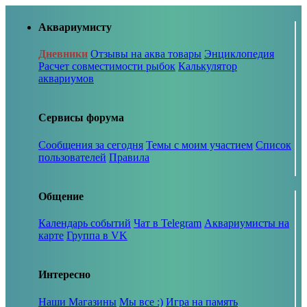
Аквариумисту
Дневники
Отзывы на аква товары
Энциклопедия
Расчет совместимости рыбок
Калькулятор
аквариумов
Сервисы форума
Сообщения за сегодня
Темы с моим участием
Список
пользователей
Правила
Общение
Календарь событий
Чат в Telegram
Аквариумисты на
карте
Группа в VK
Интересно
Наши Магазины
Мы все :)
Игра на память