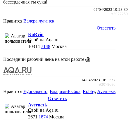
бессердечная ты сука!
07/04/2023 19:28:39
#3077259
Нравится
Валера луганск
Ответить
KoRvin
Свой на Aqa.ru
10314
7148
Москва
Последний рабочий день на этой работе
14/04/2023 10:11:52
#3078686
Нравится
Egorkapedro
,
ВладимиРыбка
,
Robby
,
Avernezis
Ответить
Avernezis
Свой на Aqa.ru
2671
1874
Москва