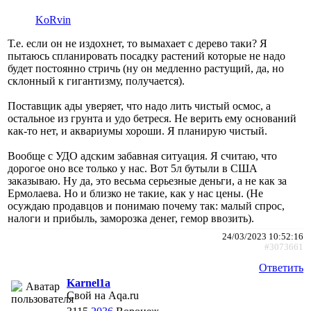
KoRvin
Т.е. если он не издохнет, то вымахает с дерево таки? Я
пытаюсь спланировать посадку растений которые не надо
будет постоянно стричь (ну он медленно растущий, да, но
склонный к гигантизму, получается).
Поставщик ады уверяет, что надо лить чистый осмос, а
остальное из грунта и удо бетреся. Не верить ему оснований
как-то нет, и аквариумы хороши. Я планирую чистый.
Вообще с УДО адским забавная ситуация. Я считаю, что
дорогое оно все только у нас. Вот 5л бутыли в США
заказываю. Ну да, это весьма серьезные деньги, а не как за
Ермолаева. Но и близко не такие, как у нас цены. (Не
осуждаю продавцов и понимаю почему так: малый спрос,
налоги и прибыль, заморозка денег, гемор ввозить).
24/03/2023 10:52:16
#3073661
Ответить
Karnel1a
Свой на Aqa.ru