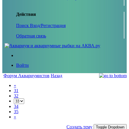
Действия
Поиск
Вход/Регистрация
Обратная связь
Войти
Форум Аквариумистов
Назад
«
31
32
34
35
»
Создать тему
Toggle Dropdown