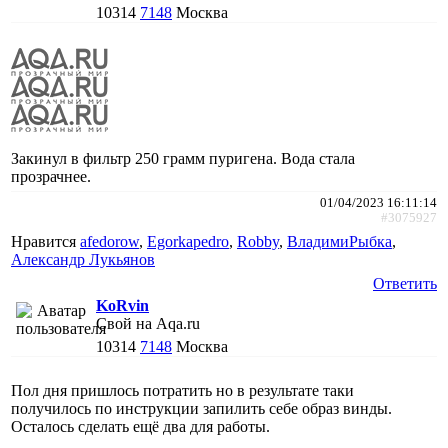
10314
7148
Москва
Закинул в фильтр 250 грамм пуригена. Вода стала
прозрачнее.
01/04/2023 16:11:14
#3075927
Нравится
afedorow
,
Egorkapedro
,
Robby
,
ВладимиРыбка
,
Александр Лукьянов
Ответить
KoRvin
Свой на Aqa.ru
10314
7148
Москва
Пол дня пришлось потратить но в результате таки
получилось по инструкции запилить себе образ винды.
Осталось сделать ещё два для работы.