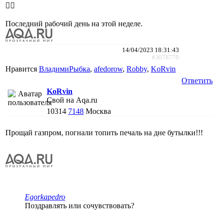
🤷‍♂️
Последний рабочий день на этой неделе.
14/04/2023 18:31:43
#3078770
Нравится
ВладимиРыбка
,
afedorow
,
Robby
,
KoRvin
Ответить
KoRvin
Свой на Aqa.ru
10314
7148
Москва
Прощай газпром, погнали топить печаль на дне бутылки!!!
Egorkapedro
Поздравлять или сочувствовать?