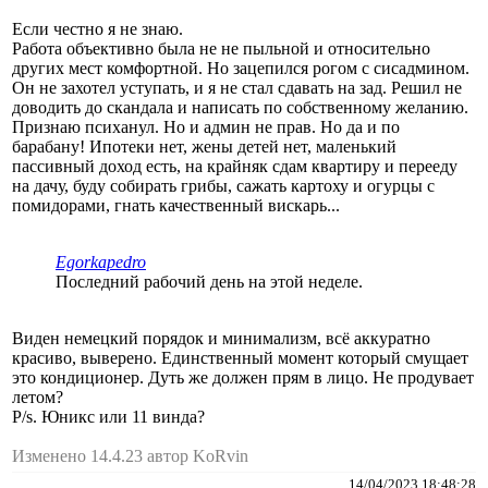
Если честно я не знаю.
Работа объективно была не не пыльной и относительно
других мест комфортной. Но зацепился рогом с сисадмином.
Он не захотел уступать, и я не стал сдавать на зад. Решил не
доводить до скандала и написать по собственному желанию.
Признаю психанул. Но и админ не прав. Но да и по
барабану! Ипотеки нет, жены детей нет, маленький
пассивный доход есть, на крайняк сдам квартиру и перееду
на дачу, буду собирать грибы, сажать картоху и огурцы с
помидорами, гнать качественный вискарь...
Egorkapedro
Последний рабочий день на этой неделе.
Виден немецкий порядок и минимализм, всё аккуратно
красиво, выверено. Единственный момент который смущает
это кондиционер. Дуть же должен прям в лицо. Не продувает
летом?
P/s. Юникс или 11 винда?
Изменено 14.4.23 автор KoRvin
14/04/2023 18:48:28