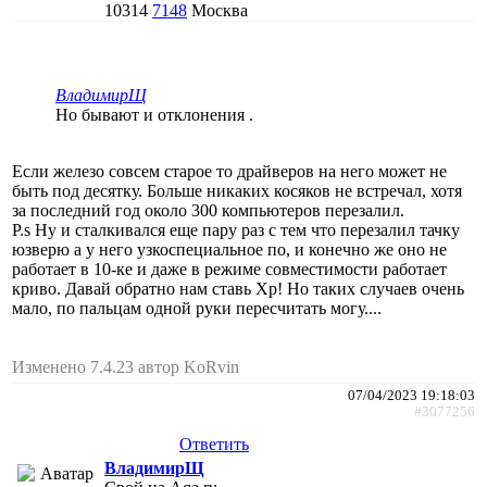
10314
7148
Москва
ВладимирЩ
Но бывают и отклонения .
Если железо совсем старое то драйверов на него может не
быть под десятку. Больше никаких косяков не встречал, хотя
за последний год около 300 компьютеров перезалил.
P.s Ну и сталкивался еще пару раз с тем что перезалил тачку
юзверю а у него узкоспециальное по, и конечно же оно не
работает в 10-ке и даже в режиме совместимости работает
криво. Давай обратно нам ставь Xp! Но таких случаев очень
мало, по пальцам одной руки пересчитать могу....
Изменено 7.4.23 автор KoRvin
07/04/2023 19:18:03
#3077256
Ответить
ВладимирЩ