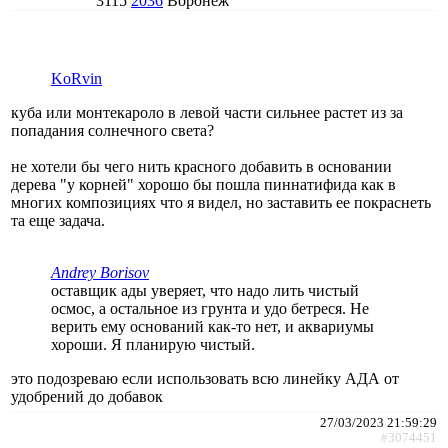
3115
2036
Воронеж
KoRvin
куба или монтекароло в левой части сильнее растет из за
попадания солнечного света?
не хотели бы чего нить красного добавить в основании
дерева "у корней" хорошо бы пошла пиннатифида как в
многих композициях что я видел, но заставить ее покраснеть
та еще задача.
Andrey Borisov
оставщик ады уверяет, что надо лить чистый
осмос, а остальное из грунта и удо бетреся. Не
верить ему оснований как-то нет, и аквариумы
хороши. Я планирую чистый.
это подозреваю если использовать всю линейку АДА от
удобрений до добавок
27/03/2023 21:59:29
#3074451