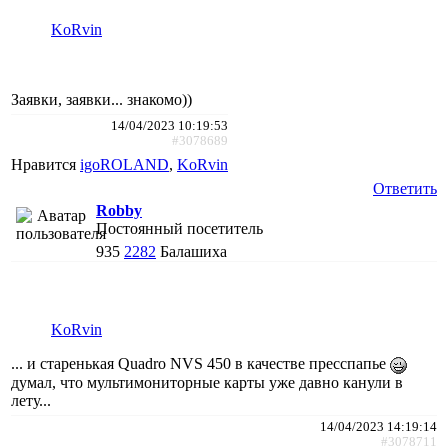
KoRvin
Заявки, заявки... знакомо))
14/04/2023 10:19:53
#3078689
Нравится
igoROLAND
,
KoRvin
Ответить
Robby
Постоянный посетитель
935
2282
Балашиха
KoRvin
... и старенькая Quadro NVS 450 в качестве пресспапье
думал, что мультимониторные карты уже давно канули в
лету...
14/04/2023 14:19:14
#3078711