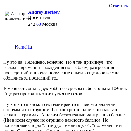
Ответить
Andrey Borisov
Посетитель
242
68
Москва
Karnel1a
Ну это да. Недешево, конечно. Но я так прикинул, что
расходы времени на хождения по граблям, разгребания
последствий и прочее получение опыта - еще дороже мне
обошлись за последний год.
У меня есть опыт двух хобби со сроком набора опыта 10+ лет.
Еще раз проходить этот путь я не готов.
Ну вот что в адской системе нравится - так это наличие
системы и инструкции. Где конкретно написано сколько
вешать в граммах. А не эти бесконечные мантры про баланс.
(Ни в коем случае не отрицаю важность баланса. Но
постоянные споры "лить удо - не лить удо", "подмены - нет
подмен", "соил - квар" и т.п. - ну их к черту!)