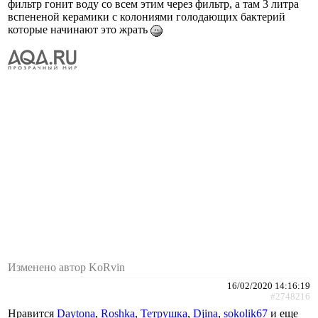
фильтр гонит воду со всем этим через фильтр, а там 3 литра
вспененой керамики с колониями голодающих бактерий
которые начинают это жрать
Изменено автор KoRvin
16/02/2020 14:16:19
#2748216
Нравится
Daytona
,
Roshka
,
Тетрушка
,
Djina
,
sokolik67
и еще