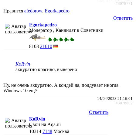
#3078771
Нравится
afedorow
,
Egorkapedro
Ответить
Egorkapedro
Модератор , Кандидат в Советники
8103
21610
KoRvin
аккуратно красиво, выверено
Ну, не очень аккуратно. А кондей да, поддувает иногда.
Windows 10 ещё.
14/04/2023 21:16:01
#3078802
Ответить
KoRvin
Свой на Aqa.ru
10314
7148
Москва