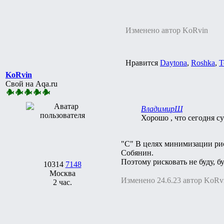
Изменено автор KoRvin
Нравится
Daytona
,
Roshka
,
Т
KoRvin
Свой на Aqa.ru
ВладимирЩ
Хорошо , что сегодня суб
"С" В целях минимизации ри
Собянин.
Поэтому рисковать не буду, 
10314
7148
Москва
Изменено 24.6.23 автор KoRv
2 час.