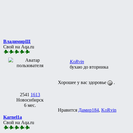
ВладимирЩ
Свой на Aqa.ru
KoRvin
бухаю до вторника
Хорошее у вас здоровье
.
2541
1613
Новосибирск
6 мес.
Нравится
Дамир184
,
KoRvin
Karnel1a
Свой на Aqa.ru