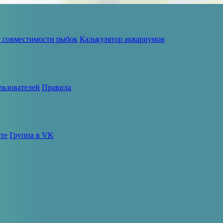
т совместимости рыбок
Калькулятор аквариумов
льзователей
Правила
те
Группа в VK