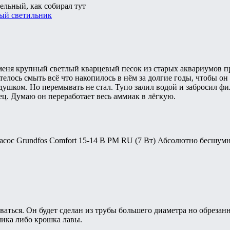
ельный, как собирал тут
ый светильник
меня крупный светлый кварцевый песок из старых аквариумов пр
телось смыть всё что накопилось в нём за долгие годы, чтобы он
 душком. Но перемывать не стал. Тупо залил водой и забросил фи
ц. Думаю он переработает весь аммиак в лёгкую.
ос Grundfos Comfort 15-14 B PM RU (7 Вт) Абсолютно бесшумны
ваться. Он будет сделан из трубы большего диаметра но обрезан
мика либо крошка лавы.