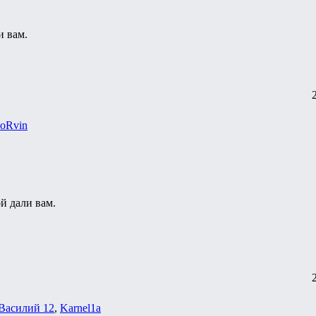
и вам.
oRvin
ой дали вам.
Василий 12
,
Karnel1a