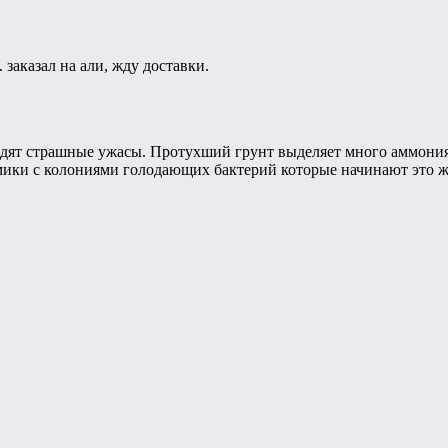
заказал на али, жду доставки.
дят страшные ужасы. Протухший грунт выделяет много аммония и
амики с колониями голодающих бактерий которые начинают это 