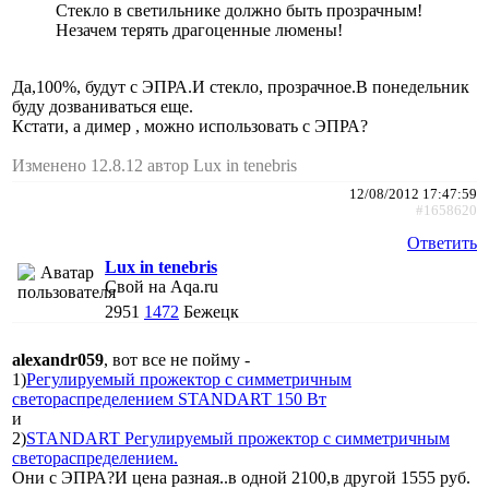
Стекло в светильнике должно быть прозрачным!
Незачем терять драгоценные люмены!
Да,100%, будут с ЭПРА.И стекло, прозрачное.В понедельник
буду дозваниваться еще.
Кстати, а димер , можно использовать с ЭПРА?
Изменено 12.8.12 автор Lux in tenebris
12/08/2012 17:47:59
#1658620
Ответить
Lux in tenebris
Свой на Aqa.ru
2951
1472
Бежецк
alexandr059
, вот все не пойму -
1)
Регулируемый прожектор с симметричным
светораспределением STANDART 150 Вт
и
2)
STANDART Регулируемый прожектор с симметричным
светораспределением.
Они с ЭПРА?И цена разная..в одной 2100,в другой 1555 руб.