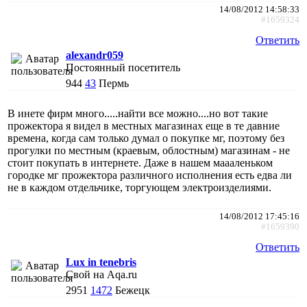
14/08/2012 14:58:33
#1659324
Ответить
alexandr059
Постоянный посетитель
944
43
Пермь
В инете фирм много.....найти все можно....но вот такие
прожектора я видел в местных магазинах еще в те давние
времена, когда сам только думал о покупке мг, поэтому без
прогулки по местным (краевым, облостным) магазинам - не
стоит покупать в интернете. Даже в нашем маааленьком
городке мг прожектора различного исполнения есть едва ли
не в каждом отдельчике, торгующем электроизделиями.
14/08/2012 17:45:16
#1659390
Ответить
Lux in tenebris
Свой на Aqa.ru
2951
1472
Бежецк