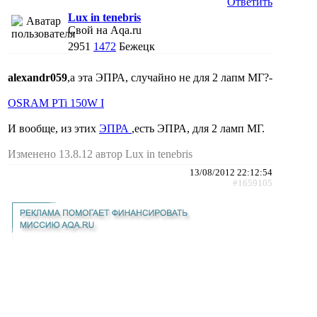
Ответить
Lux in tenebris
Свой на Aqa.ru
2951
1472
Бежецк
alexandr059
,а эта ЭПРА, случайно не для 2 лапм МГ?-
OSRAM PTi 150W I
И вообще, из этих
ЭПРА
,есть ЭПРА, для 2 ламп МГ.
Изменено 13.8.12 автор Lux in tenebris
13/08/2012 22:12:54
#1659105