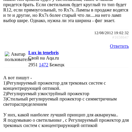
придется брать. Если светильник будет круглый то тип будет
R12, если прямоугольный, то Rx7s. Лампы в продаже водятся
и те и другие, но Rx7s более старый что ли....на него ламп
выбор шире. Однако, нужна ли эта ширина - фиг знает.
12/08/2012 19:02:32
#1658647
Ответить
Lux in tenebris
Свой на Aqa.ru
2951
1472
Бежецк
А вот пишут -
1)Регулируемый прожектор для трековых систем с
концентрирующей оптикой.
2)Регулируемый узкоструйный прожектор
3)Стильный регулируемый прожектор с симметричным
светораспределением
У них, какой наиболее лучший принцип для аквариума..
Я подумываю о светильнике , с Регулируемый прожектор для
трековых систем с концентрирующей оптикой