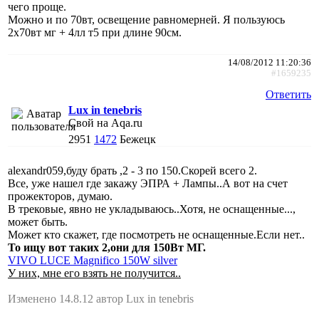
чего проще.
Можно и по 70вт, освещение равномерней. Я пользуюсь
2х70вт мг + 4лл т5 при длине 90см.
14/08/2012 11:20:36
#1659235
Ответить
Lux in tenebris
Свой на Aqa.ru
2951
1472
Бежецк
alexandr059,буду брать ,2 - 3 по 150.Скорей всего 2.
Все, уже нашел где закажу ЭПРА + Лампы..А вот на счет
прожекторов, думаю.
В трековые, явно не укладываюсь..Хотя, не оснащенные...,
может быть.
Может кто скажет, где посмотреть не оснащенные.Если нет..
То ищу вот таких 2,они для 150Вт МГ.
VIVO LUCE Magnifico 150W silver
У них, мне его взять не получится..
Изменено 14.8.12 автор Lux in tenebris