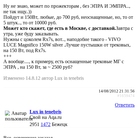
Ну не знаю, может по прожекторам , без ЭПРА И ЭМПРА..,
не так ищу..))
Пойдут и 150Вт, любые, до 700 руб, неоснащенные, но, то от
5 штук.., то от 10000 руб.
Может кто скажет, где есть в Москве, с доставкой.
Завтра с
утра, уже буду заказывать.
Нужны с цоколем Rx7s, вот.., наподобие такого - VIVO
LUCE Magnifico 150W silver .Лучше пустышки от трековых,
на 150 Вт, под Rx7s.
+++
А вообще...., к примеру, есть оснащенные трековые МГ c
ЭПРА , на 150 Вт, за ~ 2500 руб?
Изменено 14.8.12 автор Lux in tenebris
14/08/2012 21:31:56
#1659474
Ответить
Lux in tenebris
Свой на Aqa.ru
2951
1472
Бежецк
Все, освещение заказал.