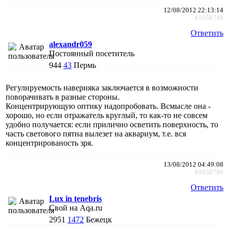
12/08/2012 22:13:14
#1658740
Ответить
alexandr059
Постоянный посетитель
944
43
Пермь
Регулируемость наверняка заключается в возможности
поворачивать в разные стороны.
Концентрирующую оптику надопробовать. Всмысле она -
хорошо, но если отражатель круглый, то как-то не совсем
удобно получается: если прилично осветить поверхность, то
часть светового пятна вылезет на аквариум, т.е. вся
концентрированость зря.
13/08/2012 04:49:08
#1658796
Ответить
Lux in tenebris
Свой на Aqa.ru
2951
1472
Бежецк