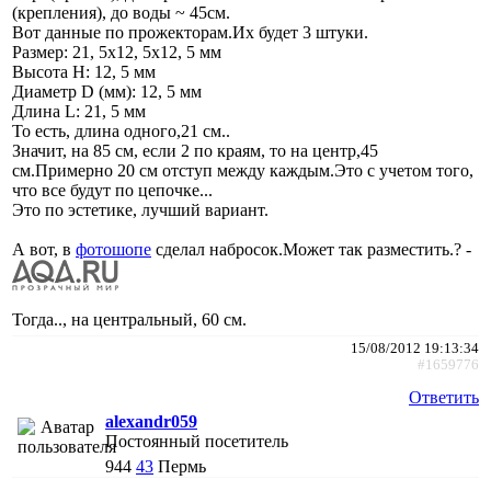
(крепления), до воды ~ 45см.
Вот данные по прожекторам.Их будет 3 штуки.
Размер: 21, 5х12, 5х12, 5 мм
Высота H: 12, 5 мм
Диаметр D (мм): 12, 5 мм
Длина L: 21, 5 мм
То есть, длина одного,21 см..
Значит, на 85 см, если 2 по краям, то на центр,45
см.Примерно 20 см отступ между каждым.Это с учетом того,
что все будут по цепочке...
Это по эстетике, лучший вариант.
А вот, в
фотошопе
сделал набросок.Может так разместить.? -
Тогда.., на центральный, 60 см.
15/08/2012 19:13:34
#1659776
Ответить
alexandr059
Постоянный посетитель
944
43
Пермь