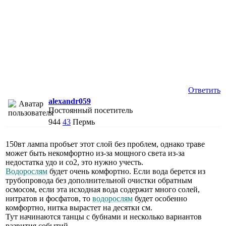
Ответить
alexandr059
Постоянный посетитель
944
43
Пермь
150вт лампа пробъет этот слой без проблем, однако траве
может быть некомфортно из-за мощного света из-за
недостатка удо и со2, это нужно учесть.
Водорослям
будет очень комфортно. Если вода берется из
трубопровода без дополнительной очистки обратным
осмосом, если эта исходная вода содержит много солей,
нитратов и фосфатов, то
водорослям
будет особенно
комфортно, нитка вырастет на десятки см.
Тут начинаются танцы с бубнами и несколько вариантов
развития событий.