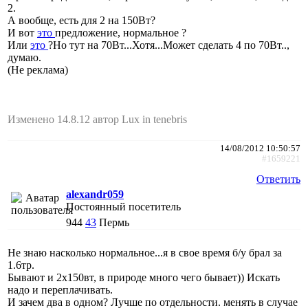
2.
А вообще, есть для 2 на 150Вт?
И вот
это
предложение, нормальное ?
Или
это
?Но тут на 70Вт...Хотя...Может сделать 4 по 70Вт..,
думаю.
(Не реклама)
Изменено 14.8.12 автор Lux in tenebris
14/08/2012 10:50:57
#1659221
Ответить
alexandr059
Постоянный посетитель
944
43
Пермь
Не знаю насколько нормальное...я в свое время б/у брал за
1.6тр.
Бывают и 2х150вт, в природе много чего бывает)) Искать
надо и переплачивать.
И зачем два в одном? Лучше по отдельности. менять в случае