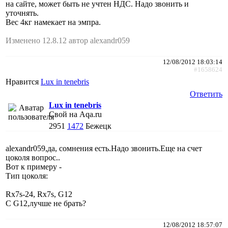
на сайте, может быть не учтен НДС. Надо звонить и
уточнять.
Вес 4кг намекает на эмпра.
Изменено 12.8.12 автор alexandr059
12/08/2012 18:03:14
#1658624
Нравится
Lux in tenebris
Ответить
Lux in tenebris
Свой на Aqa.ru
2951
1472
Бежецк
alexandr059,да, сомнения есть.Надо звонить.Еще на счет
цоколя вопрос..
Вот к примеру -
Тип цоколя:
Rx7s-24, Rx7s, G12
С G12,лучше не брать?
12/08/2012 18:57:07