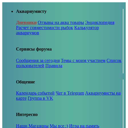
Аквариумисту
Дневники
Отзывы на аква товары
Энциклопедия
Расчет совместимости рыбок
Калькулятор
аквариумов
Сервисы форума
Сообщения за сегодня
Темы с моим участием
Список
пользователей
Правила
Общение
Календарь событий
Чат в Telegram
Аквариумисты на
карте
Группа в VK
Интересно
Наши Магазины
Мы все :)
Игра на память