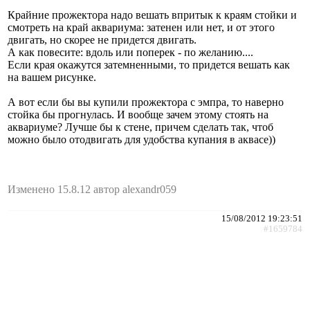
Крайние прожектора надо вешать впритык к краям стойки и
смотреть на край аквариума: затенен или нет, и от этого
двигать, но скорее не придется двигать.
А как повесите: вдоль или поперек - по желанию....
Если края окажутся затемненными, то придется вешать как
на вашем рисунке.
А вот если бы вы купили прожектора с эмпра, то наверно
стойка бы прогнулась. И вообще зачем этому стоять на
аквариуме? Лучше бы к стене, причем сделать так, чтоб
можно было отодвигать для удобства купания в аквасе))
Изменено 15.8.12 автор alexandr059
15/08/2012 19:23:51
#1659784