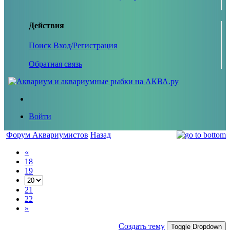
Действия
Поиск
Вход/Регистрация
Обратная связь
Войти
Форум Аквариумистов
Назад
«
18
19
21
22
»
Создать тему
Toggle Dropdown