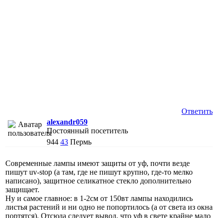
Ответить
alexandr059
Постоянный посетитель
944
43
Пермь
Современные лампы имеют защиты от уф, почти везде
пишут uv-stop (а там, где не пишут крупно, где-то мелко
написано), защитное селикатное стекло дополнительно
защищает.
Ну и самое главное: в 1-2см от 150вт лампы находились
листья растений и ни одно не попортилось (а от света из окна
портятся). Отсюда следует вывод, что уф в свете крайне мало