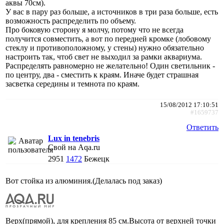
аквы 70см).
У вас в пару раз больше, а источников в три раза больше, есть
возможность распределить по объему.
Про боковую сторону я молчу, потому что не всегда
получится совместить, а вот по передней кромке (лобовому
стеклу и противоположному, у стены) нужно обязательно
настроить так, чтоб свет не выходил за рамки аквариума.
Распределять равномерно не желательно! Один светильник -
по центру, два - сместить к краям. Иначе будет страшная
засветка середины и темнота по краям.
15/08/2012 17:10:51
#1659737
Ответить
Lux in tenebris
Свой на Aqa.ru
2951
1472
Бежецк
Вот стойка из алюминия.(Делалась под заказ)
Верх(прямой), для крепления 85 см.Высота от верхней точки