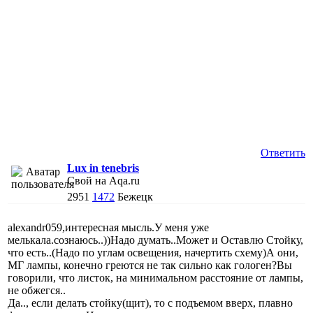
Ответить
Lux in tenebris
Свой на Aqa.ru
2951
1472
Бежецк
alexandr059,интересная мысль.У меня уже
мелькала.сознаюсь..))Надо думать..Может и Оставлю Стойку,
что есть..(Надо по углам освещения, начертить схему)А они,
МГ лампы, конечно греются не так сильно как гологен?Вы
говорили, что листок, на минимальном расстояние от лампы,
не обжегся..
Да.., если делать стойку(щит), то с подъемом вверх, плавно