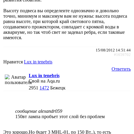
Высоту подвеса вы определеите однозначно и довольно
точно, минимум и максимум вам не нужны: высота подвеса
равна высоте, при которой край светового пятна,
создаваемого прожектором, совпадает с кромкой воды в
аквариуме, но так чтоб свет не задевал ребра, если таковые
имеются.
15/08/2012 14:51:44
#1659702
Нравится
Lux in tenebris
Ответить
Lux in tenebris
Свой на Aqa.ru
2951
1472
Бежецк
сообщение alexandr059
150вт лампа пробъет этот слой без проблем
Это хорошо.Но будет 3 МНL-01, по 150 Вт..), то есть