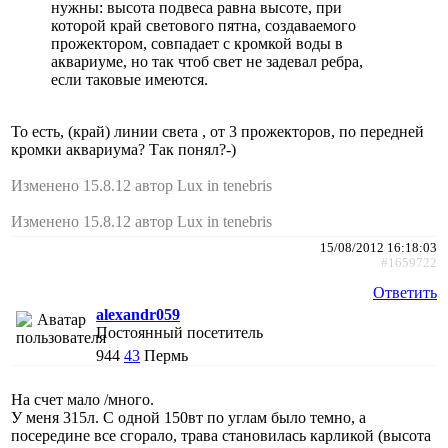
нужны: высота подвеса равна высоте, при
которой край светового пятна, создаваемого
прожектором, совпадает с кромкой воды в
аквариуме, но так чтоб свет не задевал ребра,
если таковые имеются.
То есть, (край) линии света , от 3 прожекторов, по передней
кромки аквариума? Так понял?-)
Изменено 15.8.12 автор Lux in tenebris
Изменено 15.8.12 автор Lux in tenebris
15/08/2012 16:18:03
#1659722
Ответить
alexandr059
Постоянный посетитель
944
43
Пермь
На счет мало /много.
У меня 315л. С одной 150вт по углам было темно, а
посередине все сгорало, трава становилась карликой (высота