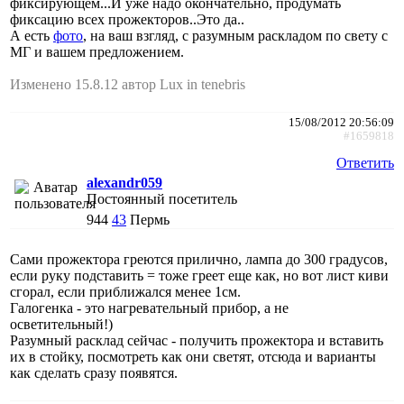
фиксирующем...И уже надо окончательно, продумать
фиксацию всех прожекторов..Это да..
А есть
фото
, на ваш взгляд, с разумным раскладом по свету с
МГ и вашем предложением.
Изменено 15.8.12 автор Lux in tenebris
15/08/2012 20:56:09
#1659818
Ответить
alexandr059
Постоянный посетитель
944
43
Пермь
Сами прожектора греются прилично, лампа до 300 градусов,
если руку подставить = тоже греет еще как, но вот лист киви
сгорал, если приближался менее 1см.
Галогенка - это нагревательный прибор, а не
осветительный!)
Разумный расклад сейчас - получить прожектора и вставить
их в стойку, посмотреть как они светят, отсюда и варианты
как сделать сразу появятся.