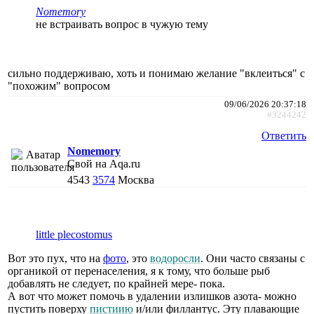
Nomemory
не встраивать вопрос в чужую тему
сильно поддерживаю, хоть и понимаю желание "вклеиться" с
"похожим" вопросом
09/06/2026 20:37:18
#3244242
Ответить
Nomemory
Свой на Aqa.ru
4543
3574
Москва
little plecostomus
Вот это пух, что на
фото
, это
водоросли
. Они часто связаны с
органикой от перенаселения, я к тому, что больше рыб
добавлять не следует, по крайней мере- пока.
А вот что может помочь в удалении излишков азота- можно
пустить поверху
пистиию
и/или филлантус. Эту плавающие