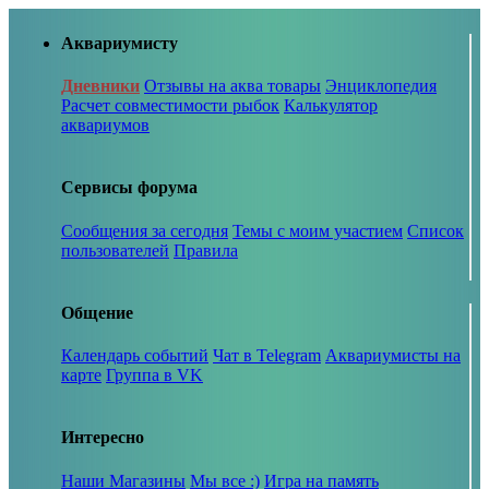
Аквариумисту
Дневники
Отзывы на аква товары
Энциклопедия
Расчет совместимости рыбок
Калькулятор
аквариумов
Сервисы форума
Сообщения за сегодня
Темы с моим участием
Список
пользователей
Правила
Общение
Календарь событий
Чат в Telegram
Аквариумисты на
карте
Группа в VK
Интересно
Наши Магазины
Мы все :)
Игра на память