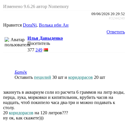
Изменено 9.6.26 автор Nomemory
09/06/2026 20:29:52
#3244240
Нравится
DoraNi
,
Волька ибн Ан
Ответить
Илья Давыденко
Посетитель
377
249
Батёк
Оставить
пецилий
30 шт и
коридорасов
20 шт
закинуть в аквариум соли из расчета 6 граммов на литр воды,
перца, лука, морковки и кипятильник, врубить часов на
надцать, чтоб покипело часа два-три и можно подавать к
столу.
20
коридорасов
на 120 литров???
ну ок, как скажете)))