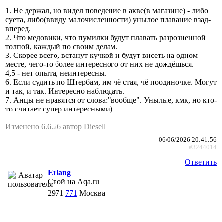
1. Не держал, но видел поведение в акве(в магазине) - либо
суета, либо(ввиду малочисленности) унылое плавание взад-
вперед.
2. Что медовики, что пумилки будут плавать разрозненной
толпой, каждый по своим делам.
3. Скорее всего, встанут кучкой и будут висеть на одном
месте, чего-то более интересного от них не дождёшься.
4,5 - нет опыта, неинтересны.
6. Если судить по Штербам, им чё стая, чё поодиночке. Могут
и так, и так. Интересно наблюдать.
7. Анцы не нравятся от слова:"вообще". Унылые, кмк, но кто-
то считает супер интересными).
Изменено 6.6.26 автор Diesell
06/06/2026 20:41:56
#3244014
Ответить
Erlang
Свой на Aqa.ru
2971
771
Москва