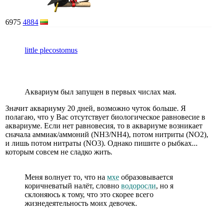
6975
4884
little plecostomus
Аквариум был запущен в первых числах мая.
Значит аквариуму 20 дней, возможно чуток больше. Я
полагаю, что у Вас отсутствует биологическое равновесие в
аквариуме. Если нет равновесия, то в аквариуме возникает
сначала аммиак/аммоний (NH3/NH4), потом нитриты (NO2),
и лишь потом нитраты (NO3). Однако пишите о рыбках...
которым совсем не сладко жить.
Меня волнует то, что на
мхе
образовывается
коричневатый налёт, словно
водоросли
, но я
склоняюсь к тому, что это скорее всего
жизнедеятельность моих девочек.