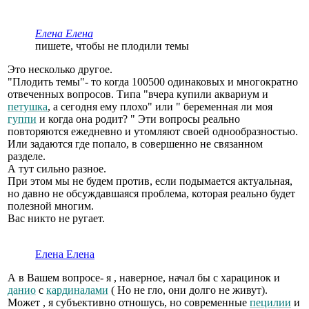
Елена Елена
пишете, чтобы не плодили темы
Это несколько другое.
"Плодить темы"- то когда 100500 одинаковых и многократно
отвеченных вопросов. Типа "вчера купили аквариум и
петушка
, а сегодня ему плохо" или " беременная ли моя
гуппи
и когда она родит? " Эти вопросы реально
повторяются ежедневно и утомляют своей однообразностью.
Или задаются где попало, в совершенно не связанном
разделе.
А тут сильно разное.
При этом мы не будем против, если подымается актуальная,
но давно не обсуждавшаяся проблема, которая реально будет
полезной многим.
Вас никто не ругает.
Елена Елена
А в Вашем вопросе- я , наверное, начал бы с харацинок и
данио
с
кардиналами
( Но не гло, они долго не живут).
Может , я субъективно отношусь, но современные
пецилии
и