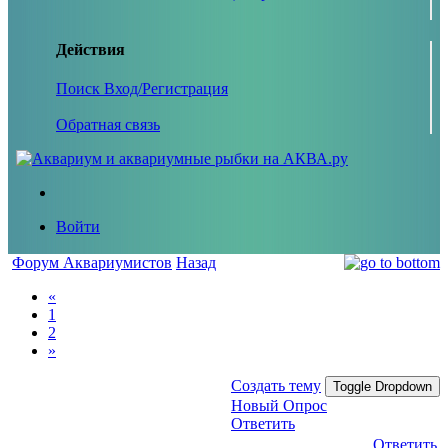
Действия
Поиск
Вход/Регистрация
Обратная связь
Войти
Форум Аквариумистов
Назад
«
1
2
»
Создать тему
Toggle Dropdown
Новый Опрос
Ответить
Ответить