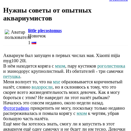
Нужны советы от опытных
аквариумистов
little plecostomus
Новичок
1
Аквариум был запущен в первых числах мая. Xiaomi mijia
myg100 20l.
В нём находится коряга с
мхом
, пару кустиков
роголистника
и эхинодорус крупнолистный. Из обитателей - три самочки
петушка
.
Меня волнует то, что на
мхе
образовывается коричневатый
налёт, словно
водоросли
, но я склоняюсь к тому, что это
скорее всего жизнедеятельность моих девочек. Как я могу
бороться с этим? Не навредит ли этот налёт рыбкам?
Началось это совсем недавно, около недели назад.
Фотографию
прикрепить не могу, поскольку только недавно
распереживалась и помыла корягу с
мхом
к чертям, убрав
большую часть налёта.
Ещё мне бы хотелось знать, смогу ли я запустить в этот
аквариум ещё одну самочку и не будет ли им тесно. Девочки