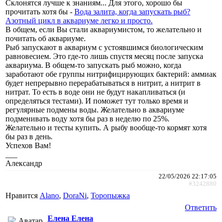
Склонятся лучше к знаниям... Для этого, хорошо бы
прочитать хотя бы -
Вода залита, когда запускать рыб?
Азотный цикл в аквариуме легко и просто.
В общем, если Вы стали аквариумистом, то желательно и
почитать об аквариуме.
Рыб запускают в аквариум с устоявшимся биологическим
равновесием. Это где-то лишь спустя месяц после запуска
аквариума. В общем-то запускать рыб можно, когда
заработают обе группы нитрифицирующих бактерий: аммиак
будет непрерывно перерабатываться в нитрит, а нитрит в
нитрат. То есть в воде они не будут накапливаться (и
определяться тестами). И поможет тут только время и
регулярные подмены воды. Желательно в аквариуме
подменивать воду хотя бы раз в неделю по 25%.
Желательно и тесты купить. А рыбу вообще-то кормят хотя
бы раз в день.
Успехов Вам!
___
Александр
22/05/2026 22:17:05
#3242880
Нравится
Alano
,
DoraNi
,
Торопыжка
Ответить
Елена Елена