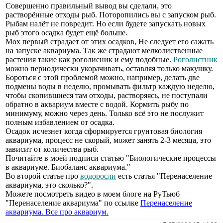
Совершенно правильный вывод вы сделали, это
растворённые отходы рыб. Поторопились вы с запуском рыб.
Рыбам налёт не повредит. Но если будете запускать новых
рыб этого осадка будет ещё больше.
Мох первый страдает от этих осадков, Не следует его сажать
на запуске аквариума. Так же страдают мелколиственные
растения такие как роголисник и ему подобные.
Роголистник
можно периодически укорачивать, оставляя только макушку.
Бороться с этой проблемой можно, например, делать две
подмены воды в неделю, промывать фильтр каждую неделю,
чтобы скопившиеся там отходы, растворяясь, не поступали
обратно в аквариум вместе с водой. Кормить рыбу по
минимуму, можно через день. Только всё это не послужит
полным избавлением от осадка.
Осадок исчезнет когда сформируется грунтовая биология
аквариума, процесс не скорый, может занять 2-3 месяца, это
зависит от количества рыб.
Почитайте в моей подписи статью "Биологические процессы
в аквариуме. Биобаланс аквариума."
Во второй статье про
водоросли
есть статья "Перенаселение
аквариума, это сколько?".
Можете посмотреть видео в моем блоге на РуТьюб
"Перенаселение аквариума" по ссылке
Перенаселение
аквариума. Все про аквариум.