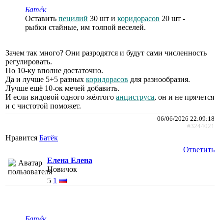
Батёк
Оставить
пецилий
30 шт и
коридорасов
20 шт -
рыбки стайные, им толпой веселей.
Зачем так много? Они разродятся и будут сами численность
регулировать.
По 10-ку вполне достаточно.
Да и лучше 5+5 разных
коридорасов
для разнообразия.
Лучше ещё 10-ок мечей добавить.
И если видовой одного жёлтого
анциструса
, он и не прячется
и с чистотой поможет.
06/06/2026 22:09:18
#3244021
Нравится
Батёк
Ответить
Елена Елена
Новичок
5
1
Батёк