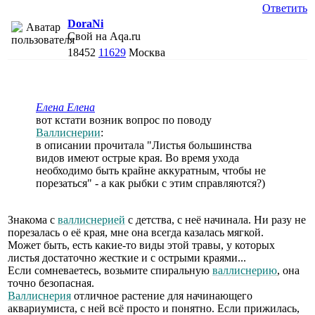
Ответить
DoraNi
Свой на Aqa.ru
18452
11629
Москва
Елена Елена
вот кстати возник вопрос по поводу
Валлиснерии
:
в описании прочитала "Листья большинства
видов имеют острые края. Во время ухода
необходимо быть крайне аккуратным, чтобы не
порезаться" - а как рыбки с этим справляются?)
Знакома с
валлиснерией
с детства, с неё начинала. Ни разу не
порезалась о её края, мне она всегда казалась мягкой.
Может быть, есть какие-то виды этой травы, у которых
листья достаточно жесткие и с острыми краями...
Если сомневаетесь, возьмите спиральную
валлиснерию
, она
точно безопасная.
Валлиснерия
отличное растение для начинающего
аквариумиста, с ней всё просто и понятно. Если прижилась,