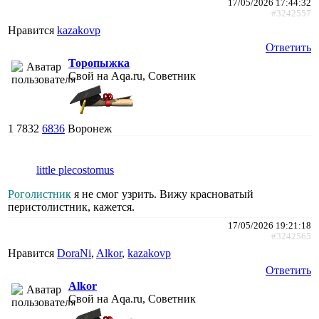
17/05/2026 17:44:32
#3242557
Нравится
kazakovp
Ответить
Торопыжка
Свой на Aqa.ru, Советник
1
7832
6836
Воронеж
little plecostomus
Роголистник
я не смог узрить. Вижу красноватый
перистолистник, кажется.
17/05/2026 19:21:18
#3242565
Нравится
DoraNi
,
Alkor
,
kazakovp
Ответить
Alkor
Свой на Aqa.ru, Советник