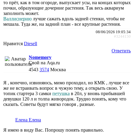
то прёт, как в том огороде, выпускает усы, на концах которых
почки, образующие дочерние растения. Так весь аквариум
заполнить может.
Валлиснерию
лучше сажать вдоль задней стенки, чтобы не
мешала. Туда же, на задний план - все крупные растения.
08/06/2026 19:05:34
#3244150
Нравится
Diesell
Ответить
Nomemory
Свой на Aqa.ru
4543
3574
Москва
Я , конечно, извиняюсь, мимо проходил, но КМК , лучше все
же не встраивать вопрос в чужую тему, а открыть свою. У
топик стартера 3 самки
петушка
в 20л, у вновь прибывшей
девушки 120 л и толпа живородок. Трудно понять, кому что
сказать. Советы будут мягко говоря , разные.
Елена Елена
Я имею в виду Вас. Попрошу понять правильно.