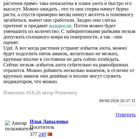
растения прямо- така ненасытны в плане азота и быстро его
высосут. Можно ожидать , что то они сперва начнут бурно
расти, а спустя примерно месяц начнут желтеть и понемногу
загибаться, значит они сработали. Заодно они слегка
притенят и придавят
водоросли
. Потом можно будет
уменьшить их количество. С лабиринтовыми рыбками нельзя
допускать сплошного ковра на поверхности, а так - они
оценят.
Upd. А вот когда растения устранят избыток азота, можно
будет подселить пяток аманок, желательно не мелких,
крупные вполне в состоянии не дать собою отобедать.
Сейчас нельзя- избыток азота губительно на ракообразных
отразится. Можно добавить несколько вишенок, в отличие от
крупных аманок они дешёвые и вполне могут служить
индикатором, что можно.
Изменено 10.6.26 автор Nomemory
09/06/2026 20:37:31
#3244243
Ответить
Илья Давыденко
Посетитель
377
249