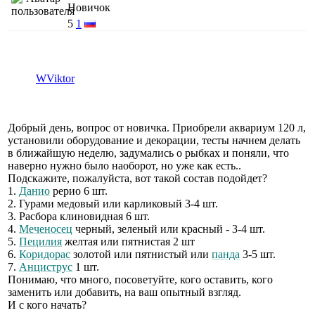
Новичок
5
1
WViktor
Добрый день, вопрос от новичка. Приобрели аквариум 120 л,
установили оборудование и декорации, тесты начнем делать
в ближайшую неделю, задумались о рыбках и поняли, что
наверно нужно было наоборот, но уже как есть..
Подскажите, пожалуйста, вот такой состав подойдет?
1.
Данио
рерио 6 шт.
2. Гурами медовый или карликовый 3-4 шт.
3. Расбора клиновидная 6 шт.
4.
Меченосец
черный, зеленый или красный - 3-4 шт.
5.
Пецилия
желтая или пятнистая 2 шт
6.
Коридорас
золотой или пятнистый или
панда
3-5 шт.
7.
Анциструс
1 шт.
Понимаю, что много, посоветуйте, кого оставить, кого
заменить или добавить, на ваш опытный взгляд.
И с кого начать?