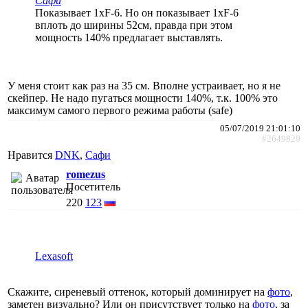
Сафи
Показывает 1хF-6. Но он показывает 1хF-6
вплоть до ширины 52см, правда при этом
мощность 140% предлагает выставлять.
У меня стоит как раз на 35 см. Вполне устраивает, но я не
скейпер. Не надо пугаться мощности 140%, т.к. 100% это
максимум самого первого режима работы (safe)
05/07/2019 21:01:10
#2649829
Нравится
DNK
,
Сафи
romezus
Посетитель
220
123
Lexasoft
Скажите, сиреневый оттенок, который доминирует на
фото
,
заметен визуально? Или он присутствует только на
фото
, за