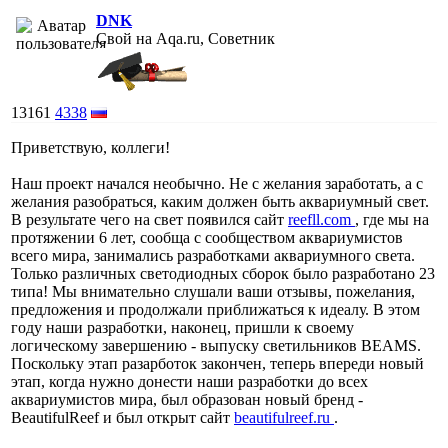
DNK
Свой на Aqa.ru, Советник
13161
4338
Приветствую, коллеги!
Наш проект начался необычно. Не с желания заработать, а с
желания разобраться, каким должен быть аквариумный свет.
В результате чего на свет появился сайт
reefll.com
, где мы на
протяжении 6 лет, сообща с сообществом аквариумистов
всего мира, занимались разработками аквариумного света.
Только различных светодиодных сборок было разработано 23
типа! Мы внимательно слушали ваши отзывы, пожелания,
предложения и продолжали приближаться к идеалу. В этом
году наши разработки, наконец, пришли к своему
логическому завершению - выпуску светильников BEAMS.
Поскольку этап разарботок закончен, теперь впереди новый
этап, когда нужно донести наши разработки до всех
аквариумистов мира, был образован новый бренд -
BeautifulReef и был открыт сайт
beautifulreef.ru
.