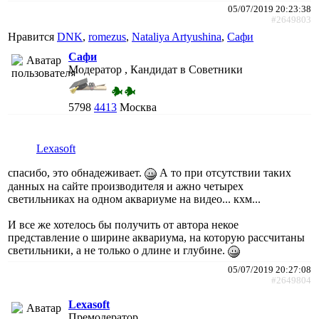
05/07/2019 20:23:38
#2649803
Нравится
DNK
,
romezus
,
Nataliya Artyushina
,
Сафи
Сафи
Модератор , Кандидат в Советники
5798
4413
Москва
Lexasoft
спасибо, это обнадеживает.
А то при отсутствии таких
данных на сайте производителя и ажно четырех
светильниках на одном аквариуме на видео... кхм...
И все же хотелось бы получить от автора некое
представление о ширине аквариума, на которую рассчитаны
светильники, а не только о длине и глубине.
05/07/2019 20:27:08
#2649804
Lexasoft
Премодератор