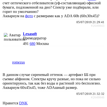
счет оптического отбеливателя (уф-составляющая) офисной
бумаги, подложенной на дно? Спектр уже подбирали, или
горит по умолчанию?
Аквариум на
фото
с размерами как у ADA 60h (60х30х45)?
05/07/2019 21:29:41
#2649843
Lexasoft
Премодератор
491
680
Москва
romezus
В данном случае сиреневый оттенок — артефакт ББ при
съемке айфоном. Спектры кручу разные, но пока не сильно
ориентируюсь, так как без воды и растений это бесполезно.
Аквариум 60х45х45, тоже ADAшный размер.
05/07/2019 21:32:32
#2649846
Нравится
DNK