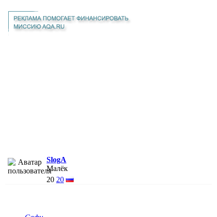
SlogA
Малёк
20
20