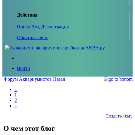
Действия
Поиск
Вход/Регистрация
Обратная связь
Войти
Форум Аквариумистов
Назад
«
1
2
»
Создать тему
О чем этот блог