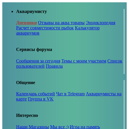
Аквариумисту
Дневники
Отзывы на аква товары
Энциклопедия
Расчет совместимости рыбок
Калькулятор
аквариумов
Сервисы форума
Сообщения за сегодня
Темы с моим участием
Список
пользователей
Правила
Общение
Календарь событий
Чат в Telegram
Аквариумисты на
карте
Группа в VK
Интересно
Наши Магазины
Мы все :)
Игра на память