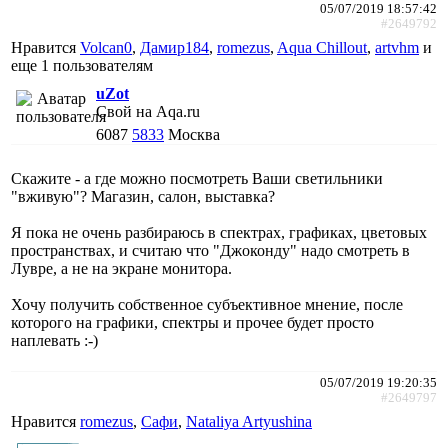
05/07/2019 18:57:42
#2649792
Нравится
Volcan0
,
Дамир184
,
romezus
,
Aqua Chillout
,
artvhm
и
еще
1 пользователям
uZot
Свой на Aqa.ru
6087
5833
Москва
Скажите - а где можно посмотреть Ваши светильники
"вживую"? Магазин, салон, выставка?
Я пока не очень разбираюсь в спектрах, графиках, цветовых
пространствах, и считаю что "Джоконду" надо смотреть в
Лувре, а не на экране монитора.
Хочу получить собственное субъективное мнение, после
которого на графики, спектры и прочее будет просто
наплевать :-)
05/07/2019 19:20:35
#2649797
Нравится
romezus
,
Сафи
,
Nataliya Artyushina