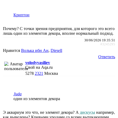
Криптон
Почему? С точки зрения предприятия, для которого это всего
лишь один из элементов декора, вполне нормальный подход.
30/06/2026 19:35:51
#3245295
Нравится
Волька ибн Ан
,
Diesell
Ответить
volodyvasiliev
Свой на Aqa.ru
5278
2321
Москва
Juda
один из элементов декора
Э аквариум это что, не элемент декора? А
дискусы
например,
как выведены? Кривыми уродами со всеми вытекающими...