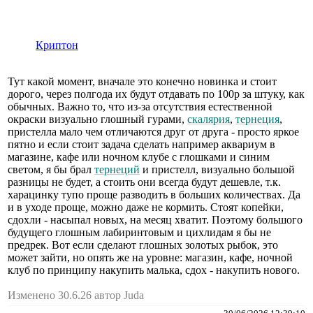
Криптон
Тут какой момент, вначале это конечно новинка и стоит
дорого, через полгода их будут отдавать по 100р за штуку, как
обычных. Важно то, что из-за отсутствия естественной
окраски визуально глошный гурами,
скалярия
,
тернеция
,
пристелла мало чем отличаются друг от друга - просто яркое
пятно и если стоит задача сделать например аквариум в
магазине, кафе или ночном клубе с глошками и синим
светом, я бы брал
тернеций
и пристелл, визуально большой
разницы не будет, а стоить они всегда будут дешевле, т.к.
харацинку тупо проще разводить в больших количествах. Да
и в уходе проще, можно даже не кормить. Стоят копейки,
сдохли - насыпал новых, на месяц хватит. Поэтому большого
будущего глошным лабиринтовым и цихлидам я бы не
предрек. Вот если сделают глошных золотых рыбок, это
может зайти, но опять же на уровне: магазин, кафе, ночной
клуб по принципу накупить малька, сдох - накупить нового.
Изменено 30.6.26 автор Juda