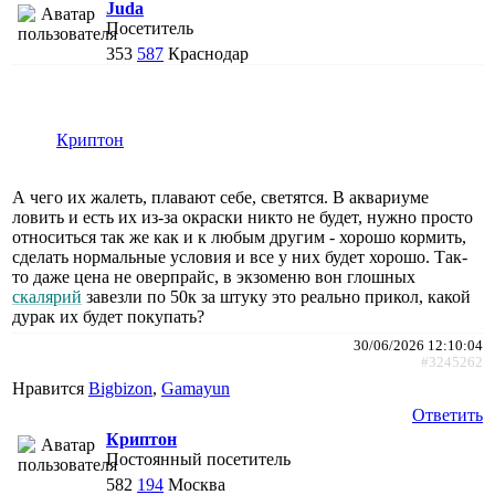
Juda
Посетитель
353
587
Краснодар
Криптон
А чего их жалеть, плавают себе, светятся. В аквариуме
ловить и есть их из-за окраски никто не будет, нужно просто
относиться так же как и к любым другим - хорошо кормить,
сделать нормальные условия и все у них будет хорошо. Так-
то даже цена не оверпрайс, в экзоменю вон глошных
скалярий
завезли по 50к за штуку это реально прикол, какой
дурак их будет покупать?
30/06/2026 12:10:04
#3245262
Нравится
Bigbizon
,
Gamayun
Ответить
Криптон
Постоянный посетитель
582
194
Москва