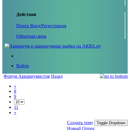
Действия
Поиск
Вход/Регистрация
Обратная связь
Войти
Форум Аквариумистов
Назад
«
8
9
11
»
Создать тему
Toggle Dropdown
Новый Опрос