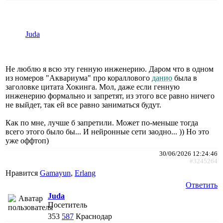
Juda
Не люблю я всю эту генную инженерию. Даром что в одном
из номеров "Аквариума" про кораллового
данио
была в
заголовке цитата Хокинга. Мол, даже если генную
инженерию формально и запретят, из этого все равно ничего
не выйдет, так ей все равно заниматься будут.
Как по мне, лучше б запретили. Может по-меньше тогда
всего этого было бы... И нейронные сети заодно... )) Но это
уже оффтоп)
30/06/2026 12:24:46
#3245264
Нравится
Gamayun
,
Erlang
Ответить
Juda
Посетитель
353
587
Краснодар