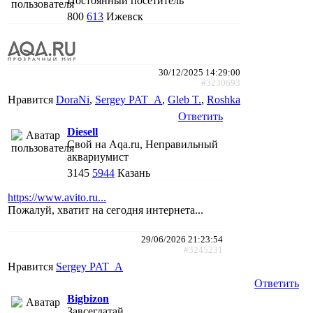
Постоянный посетитель
800
613
Ижевск
30/12/2025 14:29:00
#3230693
Нравится
DoraNi
,
Sergey PAT_A
,
Gleb T.
,
Roshka
Ответить
Diesell
Свой на Aqa.ru, Неправильный
аквариумист
3145
5944
Казань
https://www.avito.ru...
Пожалуй, хватит на сегодня интернета...
29/06/2026 21:23:54
#3245231
Нравится
Sergey PAT_A
Ответить
Bigbizon
Завсегдатай