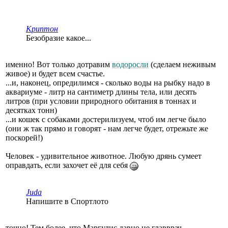
Криптон
Безобразие какое...
именно! Вот только дотравим
водоросли
(сделаем неживым
живое) и будет всем счастье.
...и, наконец, опредилимся - сколько воды на рыбку надо в
аквариуме - литр на сантиметр длины тела, или десять
литров (при условии природного обитания в тоннах и
десятках тонн)
...и кошек с собаками достерилизуем, чтоб им легче было
(они ж так прямо и говорят - нам легче будет, отрежьте же
поскорей!)
Человек - удивительное животное. Любую дрянь сумеет
оправдать, если захочет её для себя
Juda
Напишите в Спортлото
точно! Тем более, что Маргулис давно не главврач...