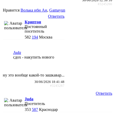
30/06/2026 12:39:10
#3245266
Нравится
Волька ибн Ан
,
Gamayun
Ответить
Криптон
Постоянный
посетитель
582
194
Москва
Juda
сдох - накупить нового
ну это вообще какой-то зашкавар...
30/06/2026 18:41:48
#3245287
Ответить
Juda
Посетитель
353
587
Краснодар