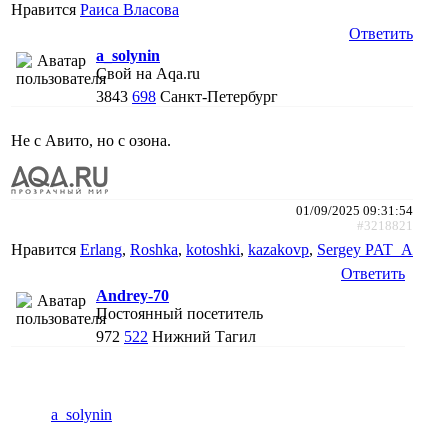
Нравится
Раиса Власова
Ответить
a_solynin
Свой на Aqa.ru
3843
698
Санкт-Петербург
Не с Авито, но с озона.
01/09/2025 09:31:54
#3218821
Нравится
Erlang
,
Roshka
,
kotoshki
,
kazakovp
,
Sergey PAT_A
Ответить
Andrey-70
Постоянный посетитель
972
522
Нижний Тагил
a_solynin