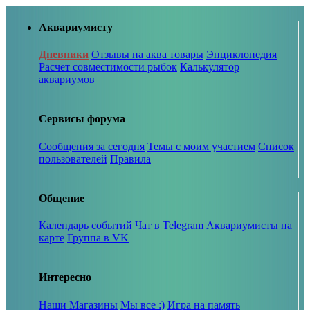
Аквариумисту
Дневники
Отзывы на аква товары
Энциклопедия
Расчет совместимости рыбок
Калькулятор
аквариумов
Сервисы форума
Сообщения за сегодня
Темы с моим участием
Список
пользователей
Правила
Общение
Календарь событий
Чат в Telegram
Аквариумисты на
карте
Группа в VK
Интересно
Наши Магазины
Мы все :)
Игра на память