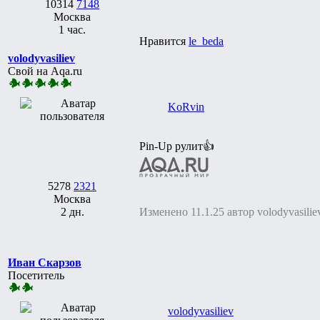
10314
7148
Москва
1 час.
Нравится
le_beda
volodyvasiliev
Свой на Aqa.ru
KoRvin
Pin-Up рулит👍
5278
2321
Москва
2 дн.
Изменено 11.1.25 автор volodyvasilie
Иван Скарзов
Посетитель
volodyvasiliev