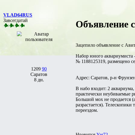
VLAD64RUS
Завсегдатай
Объявление с
Зацепило объявление с Авито
Набор юного аквариумиста -
№ 1188125319, размещено сег
1209
90
Саратов
Адрес: Саратов, р-н Фрунзе
8 дн.
В набо входит: 2 аквариума,
практически неубиваемые р
Большой мох не продается (
разрастается). Телескопики 
переездом.
Нравится
Yar72