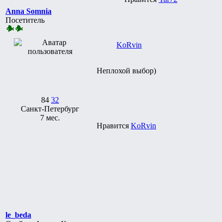
Anna Somnia
Посетитель
KoRvin
Неплохой выбор)
84
32
Санкт-Петербург
7 мес.
Нравится
KoRvin
le_beda