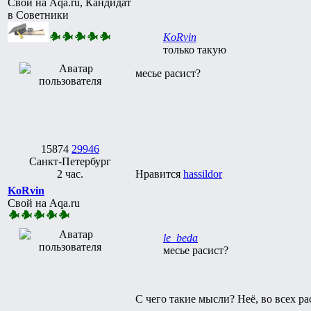
Свой на Aqa.ru, Кандидат
в Советники
KoRvin
только такую
месье расист?
15874
29946
Санкт-Петербург
2 час.
Нравится
hassildor
KoRvin
Свой на Aqa.ru
le_beda
месье расист?
С чего такие мысли? Неё, во всех р