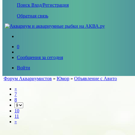
Поиск
Вход/Регистрация
Обратная связь
0
Сообщения за сегодня
Войти
Форум Аквариумистов
»
Юмор
»
Объявление с Авито
«
7
8
10
11
»