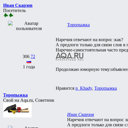
Иван Скарзов
Посетитель
Торопыжка
Наречия отвечают на вопрос :как?
А предлоги только для связи слов в
Наречие-самостоятельная часто пред
306
72
1 года
Продолжаю юморную тему:объявлен
Нравится
n_Khady
,
Торопыжка
Торопыжка
Свой на Aqa.ru, Советник
Иван Скарзов
Наречия отвечают на вопрос :
А предлоги только для связи с