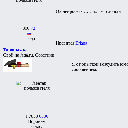
Ох нейросеть…… до чего дошли
306
72
1 года
Нравится
Erlang
Торопыжка
Свой на Aqa.ru, Советник
Я с попыткой возбудить юмо
сообщением.
1
7833
6836
Воронеж
6 час.