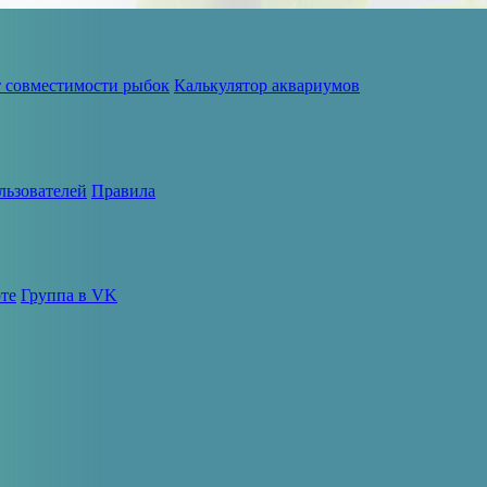
т совместимости рыбок
Калькулятор аквариумов
льзователей
Правила
те
Группа в VK