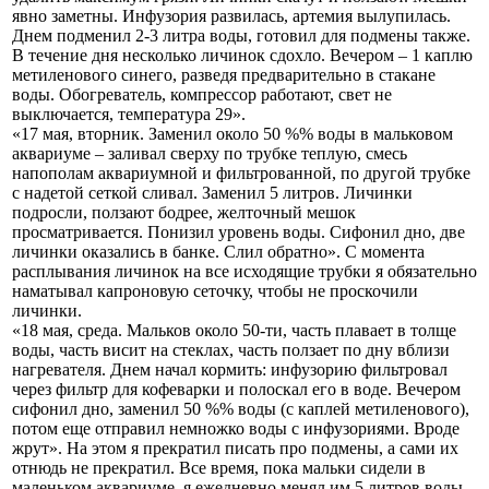
явно заметны. Инфузория развилась, артемия вылупилась.
Днем подменил 2-3 литра воды, готовил для подмены также.
В течение дня несколько личинок сдохло. Вечером – 1 каплю
метиленового синего, разведя предварительно в стакане
воды. Обогреватель, компрессор работают, свет не
выключается, температура 29».
«17 мая, вторник. Заменил около 50 %% воды в мальковом
аквариуме – заливал сверху по трубке теплую, смесь
напополам аквариумной и фильтрованной, по другой трубке
с надетой сеткой сливал. Заменил 5 литров. Личинки
подросли, ползают бодрее, желточный мешок
просматривается. Понизил уровень воды. Сифонил дно, две
личинки оказались в банке. Слил обратно». С момента
расплывания личинок на все исходящие трубки я обязательно
наматывал капроновую сеточку, чтобы не проскочили
личинки.
«18 мая, среда. Мальков около 50-ти, часть плавает в толще
воды, часть висит на стеклах, часть ползает по дну вблизи
нагревателя. Днем начал кормить: инфузорию фильтровал
через фильтр для кофеварки и полоскал его в воде. Вечером
сифонил дно, заменил 50 %% воды (с каплей метиленового),
потом еще отправил немножко воды с инфузориями. Вроде
жрут». На этом я прекратил писать про подмены, а сами их
отнюдь не прекратил. Все время, пока мальки сидели в
маленьком аквариуме, я ежедневно менял им 5 литров воды,