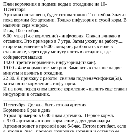
План кормления и подмен воды в отсаднике на 10-
11сентября.
Артемия поставлена, будет готова только 11сентября. Значит
пока кормим без артемии. Только инфузория и сухой корм. В
наличии сера микрон.
Итак, 10сентября.
6.00. утра (1-ое кормление) - инфузория. Стакан вливаю в
отсадник. Это примерно в 7 утра. Затем ухожу на работу.....
второе кормление в 9.00.- микрон, разболтать в воде в
стаканчике, через одну минуту влить в отсадник, где
собираются мальки.
14.00- третьте кормление. инфузория.(стакан).
19.00 - 4-ое кормление. микрон. Замочить в стакане на две
минуты и вылить в отсадник.
22-30. Я прихожу с работы. сначала подмена=сифонка(5л),
затем пятое кормление - инфузория.
И на ночь перед сном шестое кормление - вылить еще стакан
инфузории в отсадник.
-------------------------------------------------
11сентября. Должна быть готова артемия.
Кормление 6 раз в день.
Утром примерно в 6.30 я дам артемию.- Первое кормл.
в 9.00 -артемия - второе кормление дадут домочадцы.
Артемия живет в пресной воде 6-8час. Потом погибает, если
я, уходя в 7час., промою дозировку артемии и оставлю ее