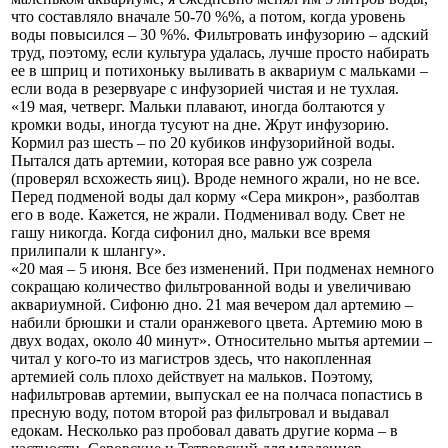
что составляло вначале 50-70 %%, а потом, когда уровень
воды повысился – 30 %%. Фильтровать инфузорию – адский
труд, поэтому, если культура удалась, лучше просто набирать
ее в шприц и потихоньку выливать в аквариум с мальками –
если вода в резервуаре с инфузорией чистая и не тухлая.
«19 мая, четверг. Мальки плавают, иногда болтаются у
кромки воды, иногда тусуют на дне. Жрут инфузорию.
Кормил раз шесть – по 20 кубиков инфузорийной воды.
Пытался дать артемии, которая все равно уж созрела
(проверял всхожесть яиц). Вроде немного жрали, но не все.
Перед подменой воды дал корму «Сера микрон», разболтав
его в воде. Кажется, не жрали. Подменивал воду. Свет не
гашу никогда. Когда сифонил дно, мальки все время
прилипали к шлангу».
«20 мая – 5 июня. Все без изменений. При подменах немного
сокращаю количество фильтрованной воды и увеличиваю
аквариумной. Сифоню дно. 21 мая вечером дал артемию –
набили брюшки и стали оранжевого цвета. Артемию мою в
двух водах, около 40 минут». Относительно мытья артемии –
читал у кого-то из магистров здесь, что накопленная
артемией соль плохо действует на мальков. Поэтому,
нафильтровав артемии, выпускал ее на полчаса попастись в
пресную воду, потом второй раз фильтровал и выдавал
едокам. Несколько раз пробовал давать другие корма – в