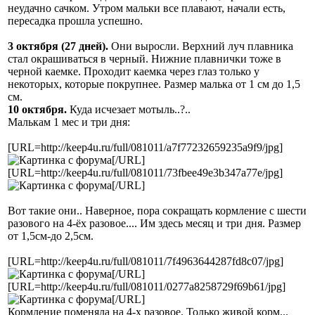
неудачно сачком. Утром мальки все плавают, начали есть,
пересадка прошла успешно.
3 октября (27 дней).
Они выросли. Верхний луч плавника
стал окрашиваться в черный. Нижние плавнички тоже в
черной каемке. Проходит каемка через глаз только у
некоторых, которые покрупнее. Размер малька от 1 см до 1,5
см.
10 октября.
Куда исчезает мотыль..?..
Малькам 1 мес и три дня:
[URL=http://keep4u.ru/full/081011/a7f77232659235a9f9/jpg]
[/URL]
[URL=http://keep4u.ru/full/081011/73fbee49e3b347a77e/jpg]
[/URL]
Вот такие они.. Наверное, пора сокращать кормление с шести
разового на 4-ёх разовое.... Им здесь месяц и три дня. Размер
от 1,5см-до 2,5см.
[URL=http://keep4u.ru/full/081011/7f4963644287fd8c07/jpg]
[/URL]
[URL=http://keep4u.ru/full/081011/0277a8258729f69b61/jpg]
[/URL]
Кормление поменяла на 4-х разовое. Только живой корм...