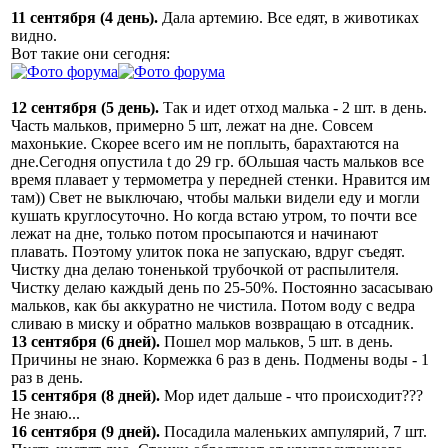
11 сентября (4 день).
Дала артемию. Все едят, в животиках
видно.
Вот такие они сегодня:
12 сентября (5 день).
Так и идет отход малька - 2 шт. в день.
Часть мальков, примерно 5 шт, лежат на дне. Совсем
махонькие. Скорее всего им не поплыть, барахтаются на
дне.Сегодня опустила t до 29 гр. бОльшая часть мальков все
время плавает у термометра у передней стенки. Нравится им
там)) Свет не выключаю, чтобы мальки видели еду и могли
кушать круглосуточно. Но когда встаю утром, то почти все
лежат на дне, только потом просыпаются и начинают
плавать. Поэтому улиток пока не запускаю, вдруг съедят.
Чистку дна делаю тоненькой трубочкой от распылителя.
Чистку делаю каждый день по 25-50%. Постоянно засасываю
мальков, как бы аккуратно не чистила. Потом воду с ведра
сливаю в миску и обратно мальков возвращаю в отсадник.
13 сентября (6 дней).
Пошел мор мальков, 5 шт. в день.
Причины не знаю. Кормежка 6 раз в день. Подмены воды - 1
раз в день.
15 сентября (8 дней).
Мор идет дальше - что происходит???
Не знаю...
16 сентября (9 дней).
Посадила маленьких ампулярий, 7 шт.