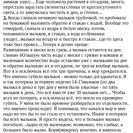
аммиак ушел.....Еще положила растения в отсадник, много,
перестали зарастать (зеленеть) стенки от круглосуточного
света, а то замучилась чистить и дно, и стенки....
3.
Когда сливала нечаянно мальков трубочкой, то пробовала
их бумажкой выловить обратно в стакан с водой. Вообще это
геморрой, сначала из ведра в белую миску, потом,
попавшихся мальков, в стакан, а вода из бумажки
уходит...мальки на воздухе и быстро в стакан...где-то здесь
тоже был прокол....Теперь я делаю проще:
Размешиваю в миске всю грязь, а мальки остаются на дне,
сливаю бОльшую часть воды с миски с грязью в ковшик и
маленькое количество воды оставляю уже с мальками на дне
и обратно выливаю их в отсадник, не трогая вообще мальков.
Вот я и исключила все эти три причины, и мор прекратился.
Что именно губило мальков - можно только догадываться. Я
и так потеряла за первую неделю 14-15мальков (по два
малька в день) и три дня у меня были ужасные - по пять
мальков в день. Это всё вместе уже 30 мальков нет.... Чтобы
всех не потерять, я исключила всё, что могло их примерно
губить. У меня не было времени разбираться по отдельности,
что именно происходит. Я понимала, что начался мор и мне
надо во что бы то ни стало его остановить. Иначе я потеряла
бы всех мальков. Я просто видела, что и большие мальки
погибали...ладно если маленькие, возможно, что слабые, а
больших было жалко. Корм(микрон), конечно, я заменила.