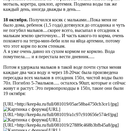
мотыль, коретра, циклоп, артемия. Подмена воды так же
каждый день, иногда дважды в день....
18 октября.
Получился косяк с мальками...Пока меня не
было дома, ребенок (1,5 года) дотянулся до отсадника и чуть
не погубил мальков....скорее всего, высыпал в отсадник к
малькам землю цветочную... И часть какого-то корма, очень
похожего на тетра-мин-беби или на яйца артемии, потому
что этот корм по всем стенкам.
А я уже очень давно их сухим кормом не кормлю. Вода
помутнела..... и я перестала вести дневник.....
Потом я удержала мальков в такой воде почти сутки меняя
каждые два часа воду и через 18-20час была произведена
пересадка всех мальков в отсадник 150л, чистой воды было
70л. Погибло 5-7мальков..... осталось 90шт, которые и сейчас
живут и растут. Это первопроходцы в 150л, такие они были
19 октября:
[URL=http://keep4u.ru/full/081019/05ae58ba4750cb3ce1/jpg]
[/URL]
[URL=http://keep4u.ru/full/081019/a1c97c910656e574ef/jpg]
[/URL]
[URL=http://keep4u.ru/full/081019/27889c468b3bfb45a8/jpg]
[/URL]