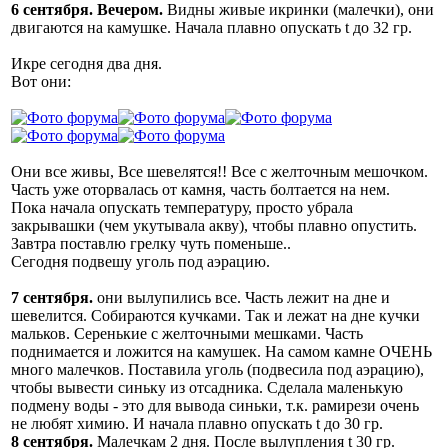
6 сентября. Вечером.
Видны живые икринки (малечки), они
двигаются на камушке. Начала плавно опускать t до 32 гр.
Икре сегодня два дня.
Вот они:
Они все живы, Все шевелятся!! Все с желточным мешочком.
Часть уже оторвалась от камня, часть болтается на нем.
Пока начала опускать температуру, просто убрала
закрывашки (чем укутывала акву), чтобы плавно опустить.
Завтра поставлю грелку чуть поменьше..
Сегодня подвешу уголь под аэрацию.
7 сентября.
они вылупились все. Часть лежит на дне и
шевелится. Собираются кучками. Так и лежат на дне кучки
мальков. Серенькие с желточными мешками. Часть
поднимается и ложится на камушек. На самом камне ОЧЕНЬ
много малечков. Поставила уголь (подвесила под аэрацию),
чтобы вывести синьку из отсадника. Сделала маленькую
подмену воды - это для вывода синьки, т.к. рамирези очень
не любят химию. И начала плавно опускать t до 30 гр.
8 сентября.
Малечкам 2 дня. После вылупления t 30 гр.