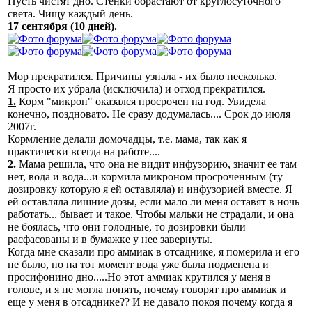
Пусть чистят дно. Стенки обрастают от круглосуточного
света. Чищу каждый день.
17 сентября (10 дней).
Мор прекратился. Причины узнала - их было несколько.
Я просто их убрала (исключила) и отход прекратился.
1.
Корм "микрон" оказался просрочен на год. Увидела
конечно, поздновато. Не сразу додумалась.... Срок до июля
2007г.
Кормление делали домочадцы, т.е. мама, так как я
практически всегда на работе....
2.
Мама решила, что она не видит инфузорию, значит ее там
нет, вода и вода...и кормила микроном просроченным (ту
дозировку которую я ей оставляла) и инфузорией вместе. Я
ей оставляла лишние дозы, если мало ли меня оставят в ночь
работать... бывает и такое. Чтобы мальки не страдали, и она
не боялась, что они голодные, то дозировки были
расфасованы и в бумажке у нее завернуты.
Когда мне сказали про аммиак в отсаднике, я померила и его
не было, но на тот момент вода уже была подменена и
просифонино дно.....Но этот аммиак крутился у меня в
голове, и я не могла понять, почему говорят про аммиак и
еще у меня в отсаднике?? И не давало покоя почему когда я