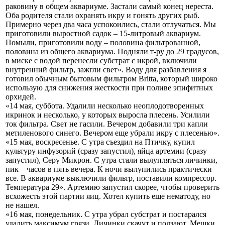
раковину в общем аквариуме. Застали самый конец нереста.
Оба родителя стали охранять икру и гонять других рыб.
Примерно через два часа успокоились, стали отлучаться. Мы
приготовили выростной садок – 15-литровый аквариум.
Помыли, приготовили воду – половина фильтрованной,
половина из общего аквариума. Подняли т-ру до 29 градусов,
в миске с водой перенесли субстрат с икрой, включили
внутренний фильтр, зажгли свет». Воду для разбавления я
готовил обычным бытовым фильтром Britta, который широко
использую для снижения жесткости при поливе эпифитных
орхидей.
«14 мая, суббота. Удалили несколько неоплодотворенных
икринок и несколько, у которых выросла плесень. Усилили
ток фильтра. Свет не гасили. Вечером добавили три капли
метиленового синего. Вечером еще убрали икру с плесенью».
«15 мая, воскресенье. С утра съездил на Птичку, купил
культуру инфузорий (сразу запустил), яйца артемии (сразу
запустил), Серу Микрон. С утра стали вылупляться личинки,
пик – часов в пять вечера. К ночи вылупились практически
все. В аквариуме выключили фильтр, поставили компрессор.
Температура 29». Артемию запустил скорее, чтобы проверить
всхожесть этой партии яиц. Хотел купить еще нематоду, но
не нашел.
«16 мая, понедельник. С утра убрал субстрат и постарался
удалить максимум грязи. Личинки скачут и ползают. Мешки