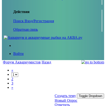
Действия
Поиск
Вход/Регистрация
Обратная связь
Войти
Форум Аквариумистов
Назад
«
2
3
»
Создать тему
Toggle Dropdown
Новый Опрос
Ответить