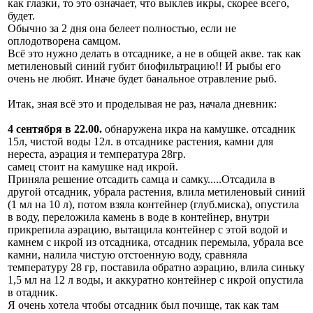
как глазки, то это означает, что выклев икры, скорее всего,
будет.
Обычно за 2 дня она белеет полностью, если не
оплодотворена самцом.
Всё это нужно делать в отсаднике, а не в общей акве. так как
метиленовый синий губит биофильтрацию!! И рыбы его
очень не любят. Иначе будет банальное отравление рыб.
Итак, зная всё это и проделывая не раз, начала дневник:
4 сентября в 22.00.
обнаружена икра на камушке. отсадник
15л, чистой воды 12л. в отсаднике растения, камни для
нереста, аэрация и температура 28гр.
самец стоит на камушке над икрой.
Приняла решение отсадить самца и самку.....Отсадила в
другой отсадник, убрала растения, влила метиленовый синий
(1 мл на 10 л), потом взяла контейнер (глуб.миска), опустила
в воду, переложила камень в воде в контейнер, внутри
прикрепила аэрацию, вытащила контейнер с этой водой и
камнем с икрой из отсадника, отсадник перемыла, убрала все
камни, налила чистую отстоенную воду, сравняла
температуру 28 гр, поставила обратно аэрацию, влила синьку
1,5 мл на 12 л воды, и аккуратно контейнер с икрой опустила
в отадник.
Я очень хотела чтобы отсадник был почище, так как там