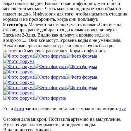
Барахтаются на дне. Влила стакан инфузории, желточный
мешок стал меньше. Часть мальков поднимается и обратно
падает на дно. Инфузория для того, чтобы насытить отсадник
кормом и не проворонить, когда они поплывут.
9 сентября.
Малечки на стенках, часть плавает.Они все на
стекле, прекрасно добираются до кромки воды, до верха.
Здесь им 2-3дня. Видно как плывут к кромке воды за
воздухом......Они всё могут. Уровень воды я не уменьшала.
Некоторые просто плавают, развиваются очень быстро,
желточный мешочек рассосался. Корм - инфузория.
Если
фото
заинтересовали, остальные можно посмотреть
тут
Сегодня дала микрон. Поставила артемию на вылупление.
Ну и теперь план кормления и подмены воды:
В наличии сера микрон.