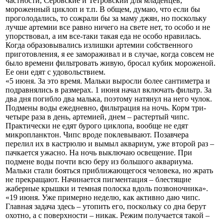
частности, Серовские и Тетровский для младенцев,
мороженный циклоп и т.п. В общем, думаю, что если бы
проголодались, то сожрали бы за маму джян, но поскольку
лучше артемии все равно ничего на свете нет, то особо и не
упорствовал, а им все-таки такая еда не особо нравилась.
Когда образовывались излишки артемии собственного
приготовления, я ее замораживал и в случае, когда совсем не
было времени фильтровать живую, бросал кубик мороженой.
Ее они едят с удовольствием.
«5 июня. За это время. Мальки выросли более сантиметра и
подравнялись в размерах. 1 июня начал включать фильтр. За
два дня погибло два малька, поэтому натянул на него чулок.
Подмены воды ежедневно, фильтрация на ночь. Корм три-
четыре раза в день, артемией, днем – растертый чипс.
Практически не едят бурого циклопа, вообще не едят
микропланктон. Чипс вроде поклевывают. Позавчера
перелил их в кастрюлю и вымыл аквариум, уже второй раз –
пачкается ужасно. На ночь выключаю освещение. При
подмене воды почти всю беру из большого аквариума.
Мальки стали бояться приближающегося человека, но жрать
не прекращают. Начинается пигментация – блестящие
жаберные крышки и темная полоска вдоль позвоночника».
«19 июня. Уже примерно неделю, как активно даю чипс.
Главная задача здесь – утопить его, поскольку со дна берут
охотно, а с поверхности – никак. Режим получается такой –