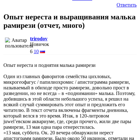
Ответить
Опыт нереста и выращивания малька
рамирези (отчет, много)
trirodov
Новичок
6
10
Опыт нереста и поднятия малька рамирези
Один из главных фаворитов семейства цихловых,
микрогеофагус / папилиохромис / апистограмма рамирези,
называемый в обиходе просто рамирези, довольно прост в
разведении, но не всегда – в «поднимании» малька. Поэтому,
добившись в этой области небольшого успеха, я решил на
всякий случай суммировать этот опыт и предложить его
читателю. В текст отчета включены фрагменты дневника,
который велся в это время. Итак, в 120-литровом
juwel’евском аквариуме, где, среди прочего, жили две пары
рамирези, 13 мая одна пара отнерестилась.
«13 мая, суббота. Ок. 20 вечера обнаружили нерест
апистограмм рамирези. Было около 50 икринок, отметали на