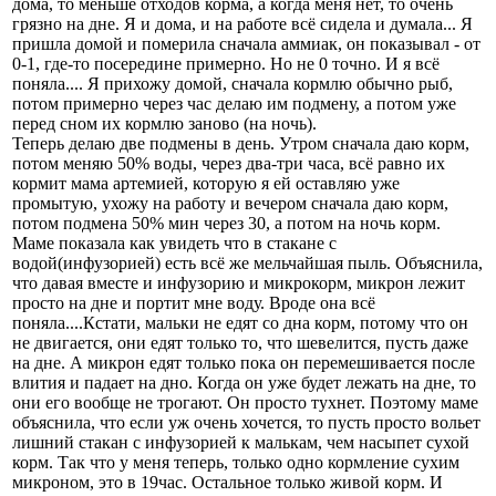
дома, то меньше отходов корма, а когда меня нет, то очень
грязно на дне. Я и дома, и на работе всё сидела и думала... Я
пришла домой и померила сначала аммиак, он показывал - от
0-1, где-то посередине примерно. Но не 0 точно. И я всё
поняла.... Я прихожу домой, сначала кормлю обычно рыб,
потом примерно через час делаю им подмену, а потом уже
перед сном их кормлю заново (на ночь).
Теперь делаю две подмены в день. Утром сначала даю корм,
потом меняю 50% воды, через два-три часа, всё равно их
кормит мама артемией, которую я ей оставляю уже
промытую, ухожу на работу и вечером сначала даю корм,
потом подмена 50% мин через 30, а потом на ночь корм.
Маме показала как увидеть что в стакане с
водой(инфузорией) есть всё же мельчайшая пыль. Объяснила,
что давая вместе и инфузорию и микрокорм, микрон лежит
просто на дне и портит мне воду. Вроде она всё
поняла....Кстати, мальки не едят со дна корм, потому что он
не двигается, они едят только то, что шевелится, пусть даже
на дне. А микрон едят только пока он перемешивается после
влития и падает на дно. Когда он уже будет лежать на дне, то
они его вообще не трогают. Он просто тухнет. Поэтому маме
объяснила, что если уж очень хочется, то пусть просто вольет
лишний стакан с инфузорией к малькам, чем насыпет сухой
корм. Так что у меня теперь, только одно кормление сухим
микроном, это в 19час. Остальное только живой корм. И