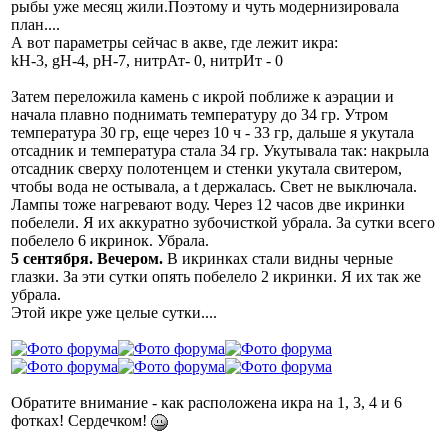
рыбы уже месяц жили.Поэтому и чуть модернизировала
план....
А вот параметры сейчас в акве, где лежит икра:
kH-3, gH-4, pH-7, нитрАт- 0, нитрИт - 0
Затем переложила камень с икрой поближе к аэрации и
начала плавно поднимать температуру до 34 гр. Утром
температура 30 гр, еще через 10 ч - 33 гр, дальше я укутала
отсадник и температура стала 34 гр. Укутывала так: накрыла
отсадник сверху полотенцем и стенки укутала свитером,
чтобы вода не остывала, а t держалась. Свет не выключала.
Лампы тоже нагревают воду. Через 12 часов две икринки
побелели. Я их аккуратно зубочисткой убрала. За сутки всего
побелело 6 икринок. Убрала.
5 сентября. Вечером.
В икринках стали видны черные
глазки. За эти сутки опять побелело 2 икринки. Я их так же
убрала.
Этой икре уже целые сутки....
Обратите внимание - как расположена икра на 1, 3, 4 и 6
фотках! Сердечком!