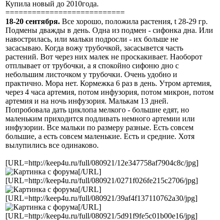
Купила новый до 2010года.
===========================
18-20 сентября.
Все хорошо, положила растения, t 28-29 гр.
Подмены дважды в день. Одна из подмен - сифонка дна. Или
навострилась, или мальки подросли - их больше не
засасываю. Когда вожу трубочкой, засасывется часть
растений. Вот через них малек не проскакивает. Наоборот
отплывает от трубочки, а я спокойно сифоню дно с
небольшим листочком у трубочки. Очень удобно и
практично. Мора нет. Кормежка 6 раз в день. Утром артемия,
через 4 часа артемия, потом инфузория, потом микрон, потом
артемия и на ночь инфузория. Малькам 13 дней.
Попробовала дать циклопа мелкого - большие едят, но
маленьким приходится подливать немного артемии или
инфузории. Все мальки по размеру разные. Есть совсем
большие, а есть совсем маленькие. Есть и средние. Хотя
вылупились все одинаково.
[URL=http://keep4u.ru/full/080921/12e347758af7904c8c/jpg]
[/URL]
[URL=http://keep4u.ru/full/080921/0271f026fe215c2706/jpg]
[/URL]
[URL=http://keep4u.ru/full/080921/39af4f137110762a30/jpg]
[/URL]
[URL=http://keep4u.ru/full/080921/5d91f9fe5c01b00e16/jpg]