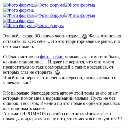
==============
Это всё....скоро бОльшую часть отдам....
Жаль, что нельзя
оставить их всех себе.... Но это территориальные рыбы, и я
об этом помню.
Сейчас смотрю на
фотографии
мальков - какими они были,
какими становились... И даже не верится, что они могли
превратиться из таких заморышей в таких красавцев, от
которых глаз не оторвать!
И всё-таки нерест - это очень интересно, познавательно и
увлекательно!
P.S: выражаю благодарность автору этой темы за его опыт,
который помог мне в выращивании малька. Пусть не без
ошибок и косяков. Именно по этой теме я ориентировалась
как поднимать малька.
А также ОГРОМНОЕ спасибо советнику
shurae
за его
помощь, поддержку и веру в то, что у меня все получится !!!