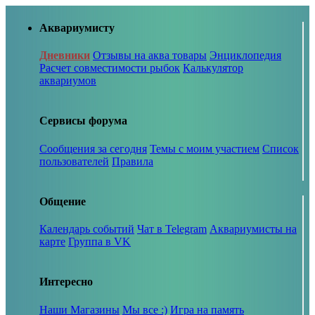
Аквариумисту
Дневники
Отзывы на аква товары
Энциклопедия
Расчет совместимости рыбок
Калькулятор
аквариумов
Сервисы форума
Сообщения за сегодня
Темы с моим участием
Список
пользователей
Правила
Общение
Календарь событий
Чат в Telegram
Аквариумисты на
карте
Группа в VK
Интересно
Наши Магазины
Мы все :)
Игра на память