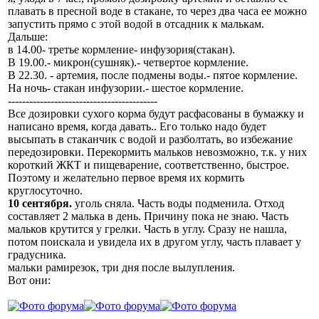
плавать в пресной воде в стакане, то через два часа ее можно
запустить прямо с этой водой в отсадник к малькам.
Дальше:
в 14.00- третье кормление- инфузория(стакан).
В 19.00.- микрон(сушняк).- четвертое кормление.
В 22.30. - артемия, после подмены воды.- пятое кормление.
На ночь- стакан инфузории.- шестое кормление.
------------------------------------------
Все дозировки сухого корма будут расфасованы в бумажку и
написано время, когда давать.. Его только надо будет
высыпать в стаканчик с водой и разболтать, во избежание
передозировки. Перекормить мальков невозможно, т.к. у них
короткий ЖКТ и пищеварение, соответственно, быстрое.
Поэтому и желательно первое время их кормить
круглосуточно.
10 сентября.
уголь сняла. Часть воды подменила. Отход
составляет 2 малька в день. Причину пока не знаю. Часть
мальков крутится у грелки. Часть в углу. Сразу не нашла,
потом поискала и увидела их в другом углу, часть плавает у
градусника.
мальки рамирезок, три дня после вылупления.
Вот они: