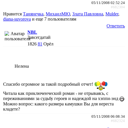
05/11/2008 02:52:24
#682304
Нравится
Танянечка
,
МихаилМЮ
,
Злата Павловна
,
Mulder
,
diana-suvorova
и еще
7 пользователям
Ответить
NBL
Завсегдатай
1826
81
Орёл
Нелена
Спасибо огромное за такой подробный отчет!
Читала как приключенческий роман - не отрываясь, с
переживаниями за судьбу героев и надеждой на хэппи-энд
Можно вопрос: какого размера камушки Вы для нереста
кладете?
05/11/2008 06:08:34
#682324