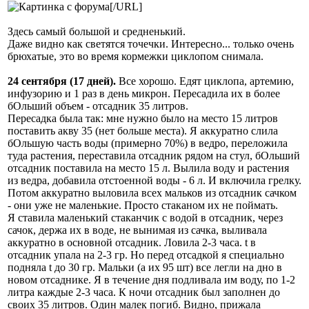
[/URL]
Здесь самый большой и средненький.
Даже видно как светятся точечки. Интересно... только очень
брюхатые, это во время кормежки циклопом снимала.
24 сентября (17 дней).
Все хорошо. Едят циклопа, артемию,
инфузорию и 1 раз в день микрон. Пересадила их в более
бОльший объем - отсадник 35 литров.
Пересадка была так: мне нужно было на место 15 литров
поставить акву 35 (нет больше места). Я аккуратно слила
бОльшую часть воды (примерно 70%) в ведро, переложила
туда растения, переставила отсадник рядом на стул, бОльший
отсадник поставила на место 15 л. Вылила воду и растения
из ведра, добавила отстоенной воды - 6 л. И включила грелку.
Потом аккуратно выловила всех мальков из отсадник сачком
- они уже не маленькие. Просто стаканом их не поймать.
Я ставила маленький стаканчик с водой в отсадник, через
сачок, держа их в воде, не вынимая из сачка, выливала
аккуратно в основной отсадник. Ловила 2-3 часа. t в
отсадник упала на 2-3 гр. Но перед отсадкой я специально
подняла t до 30 гр. Мальки (а их 95 шт) все легли на дно в
новом отсаднике. Я в течение дня подливала им воду, по 1-2
литра каждые 2-3 часа. К ночи отсадник был заполнен до
своих 35 литров. Один малек погиб. Видно, прижала