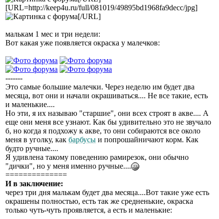
[URL=http://keep4u.ru/full/081019/49895bd1968fa9decc/jpg]
[/URL]
малькам 1 мес и три недели:
Вот какая уже появляется окраска у малечков:
-------
Это самые большие малечки. Через неделю им будет два
месяца, вот они и начали окрашиваться.... Не все такие, есть
и маленькие....
Но эти, я их называю "старшие", они всех строят в акве.... А
еще они меня все узнают. Как бы удивительно это не звучало
б, но когда я подхожу к акве, то они собираются все около
меня в уголку, как
барбусы
и попрошайничают корм. Как
будто ручные....
Я удивлена такому поведению рамирезок, они обычно
"дички", но у меня именно ручные....
==============
И в заключение:
через три дня малькам будет два месяца....Вот такие уже есть
окрашены полностью, есть так же средненькие, окраска
только чуть-чуть проявляется, а есть и маленькие: