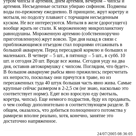
утром чипсы и артемия, днем артемия, вечером – чипсы и
артемия. Несъеденные остатки убираю сифоном. Подмены
воды по-прежнему ежедневно. В принципе, жрут коретру и
мотыля, но подолгу плавают с торчащим несъеденным
куском. Не все интересуются. Мотыля в желе (дорогущего)
вообще жрать не стали. К мороженному микропланктону
равнодушны. Мороженную артемию (собственноручно
приготовленную) жрут вовсю. Три дня назад в связи с
приближающимся отъездом стал порциями отсаживать в
большой аквариум. Перед пересадкой кормлю и больших и
маленьких. В четверг – 5 шт., в пятницу – 5 шт., в субб. 10
шт. и сегодня 20 шт. Вроде все живы. Сегодня уеду на два
дня, оставив автокормушку с чипсом. Поглядим, что будет».
В большом аквариуме рыбсы явно прижились; пересчитать
их непросто, поскольку они прячутся в траве, но из
пересаженных туда 40 штук большая часть явно жива. Самые
крупные сейчас размером в 2-2,5 см (не знаю, насколько это
соответствует норме). Едят всю взрослую еду (мотыль,
коретра, чипсы). Еще немного подрастив, буду их продавать,
о чем сообщу дополнительно в соответствующем разделе. В
общем, оказалось, что добиться полноценного потомства у
рамирези вполне реально, хотя, конечно, занятие это
достаточно напряженное.
24/07/2005 08:36:05