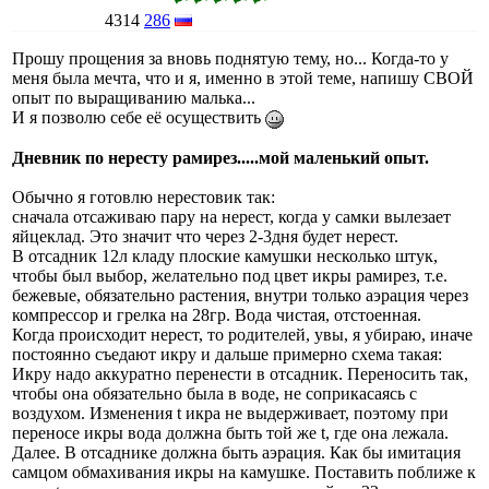
4314
286
Прошу прощения за вновь поднятую тему, но... Когда-то у
меня была мечта, что и я, именно в этой теме, напишу СВОЙ
опыт по выращиванию малька...
И я позволю себе её осуществить
Дневник по нересту рамирез.....мой маленький опыт.
Обычно я готовлю нерестовик так:
сначала отсаживаю пару на нерест, когда у самки вылезает
яйцеклад. Это значит что через 2-3дня будет нерест.
В отсадник 12л кладу плоские камушки несколько штук,
чтобы был выбор, желательно под цвет икры рамирез, т.е.
бежевые, обязательно растения, внутри только аэрация через
компрессор и грелка на 28гр. Вода чистая, отстоенная.
Когда происходит нерест, то родителей, увы, я убираю, иначе
постоянно съедают икру и дальше примерно схема такая:
Икру надо аккуратно перенести в отсадник. Переносить так,
чтобы она обязательно была в воде, не соприкасаясь с
воздухом. Изменения t икра не выдерживает, поэтому при
переносе икры вода должна быть той же t, где она лежала.
Далее. В отсаднике должна быть аэрация. Как бы имитация
самцом обмахивания икры на камушке. Поставить поближе к