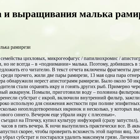
 и выращивания малька рамире
лька рамирези
семейства цихловых, микрогеофагус / папилиохромис / апистог
и, но не всегда – в «поднимании» малька. Поэтому, добившись в 
едложить его читателю. В текст отчета включены фрагменты днев
, среди прочего, жили две пары рамирези, 13 мая одна пара отнер
ечера обнаружили нерест апистограмм рамирези. Было около 50 ик
одителя стали охранять икру и гонять других рыб. Примерно чере
вый аквариум. Помыли, приготовили воду – половина фильтрова
перенесли субстрат с икрой, включили внутренний фильтр, зажгл
ироко использую для снижения жесткости при поливе эпифитных
несколько неоплодотворенных икринок и несколько, у которых вы
ового синего. Вечером еще убрали икру с плесенью».
а съездил на Птичку, купил культуру инфузорий (сразу запустил),
 часов в пять вечера. К ночи вылупились практически все. В а
апустил скорее, чтобы проверить всхожесть этой партии яиц. Хо
ра убрал субстрат и постарался удалить максимум грязи. Личинк