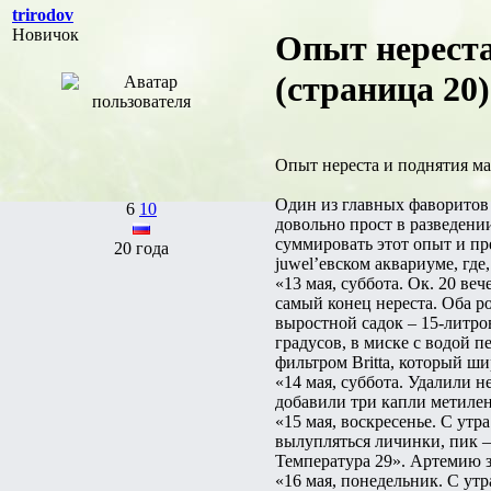
trirodov
Новичок
Опыт нереста
(страница 20)
Опыт нереста и поднятия ма
Один из главных фаворитов 
6
10
довольно прост в разведени
суммировать этот опыт и пр
20 года
juwel’евском аквариуме, где
«13 мая, суббота. Ок. 20 в
самый конец нереста. Оба р
выростной садок – 15-литро
градусов, в миске с водой 
фильтром Britta, который ш
«14 мая, суббота. Удалили 
добавили три капли метилен
«15 мая, воскресенье. С утр
вылупляться личинки, пик –
Температура 29». Артемию з
«16 мая, понедельник. С ут