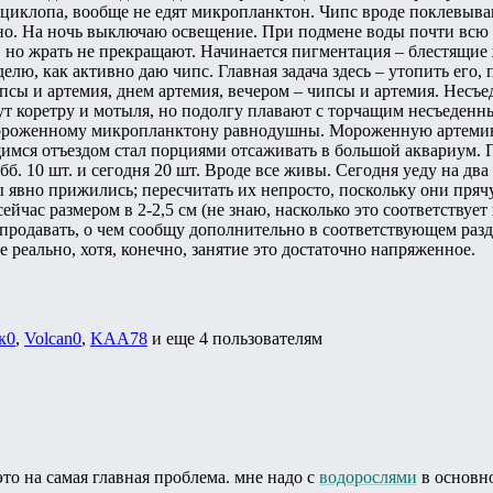
 циклопа, вообще не едят микропланктон. Чипс вроде поклевыв
сно. На ночь выключаю освещение. При подмене воды почти всю 
 но жрать не прекращают. Начинается пигментация – блестящие
лю, как активно даю чипс. Главная задача здесь – утопить его, 
ипсы и артемия, днем артемия, вечером – чипсы и артемия. Не
т коретру и мотыля, но подолгу плавают с торчащим несъеденны
мороженному микропланктону равнодушны. Мороженную артемию
имся отъездом стал порциями отсаживать в большой аквариум. П
субб. 10 шт. и сегодня 20 шт. Вроде все живы. Сегодня уеду на д
явно прижились; пересчитать их непросто, поскольку они прячут
йчас размером в 2-2,5 см (не знаю, насколько это соответствует
 продавать, о чем сообщу дополнительно в соответствующем разд
 реально, хотя, конечно, занятие это достаточно напряженное.
к0
,
Volcan0
,
KAA78
и еще
4 пользователям
 это на самая главная проблема. мне надо с
водорослями
в основн