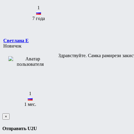
1
7 года
Светлана Е
Новичок
Здравствуйте. Самка рамирези закис
1
1 мес.
×
Отправить U2U