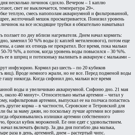
 дня несколько личинок сдохло. Вечером – 1 каплю
отают, свет не выключается, температура 29».
рубке теплую, смесь напополам аквариумной и фильтрованной,
бодрее, желточный мешок просматривается. Понизил уровень
 личинок на все исходящие трубки я обязательно наматывал
сть ползает по дну вблизи нагревателя. Днем начал кормить:
 дно, заменил 50 %% воды (с каплей метиленового), потом еще
ны, а сами их отнюдь не прекратил. Все время, пока мальки
 50-70 %%, а потом, когда уровень воды повысился – 30 %%.
ать ее в шприц и потихоньку выливать в аквариум с мальками –
Жрут инфузорию. Кормил раз шесть – по 20 кубиков
ть яиц). Вроде немного жрали, но не все. Перед подменой воды
е гашу никогда. Когда сифонил дно, мальки все время
ованной воды и увеличиваю аквариумной. Сифоню дно. 21 мая
, около 40 минут». Относительно мытья артемии – читал у
тому, нафильтровав артемии, выпускал ее на полчаса попастись
ать другие корма – в частности, Серовские и Тетровский для
ли бы за маму джян, но поскольку лучше артемии все равно
. Когда образовывались излишки артемии собственного
ую, бросал кубик мороженой. Ее они едят с удовольствием.
начал включать фильтр. За два дня погибло два малька,
ре раза в день, артемией, днем – растертый чипс.