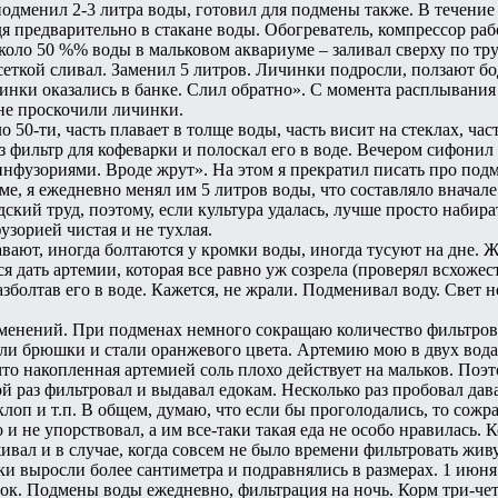
одменил 2-3 литра воды, готовил для подмены также. В течение
я предварительно в стакане воды. Обогреватель, компрессор раб
около 50 %% воды в мальковом аквариуме – заливал сверху по т
 сеткой сливал. Заменил 5 литров. Личинки подросли, ползают 
инки оказались в банке. Слил обратно». С момента расплывания
не проскочили личинки.
ло 50-ти, часть плавает в толще воды, часть висит на стеклах, ча
 фильтр для кофеварки и полоскал его в воде. Вечером сифонил
нфузориями. Вроде жрут». На этом я прекратил писать про подме
ме, я ежедневно менял им 5 литров воды, что составляло вначале
ский труд, поэтому, если культура удалась, лучше просто набир
фузорией чистая и не тухлая.
лавают, иногда болтаются у кромки воды, иногда тусуют на дне. 
 дать артемии, которая все равно уж созрела (проверял всхожес
зболтав его в воде. Кажется, не жрали. Подменивал воду. Свет н
 изменений. При подменах немного сокращаю количество фильтр
ли брюшки и стали оранжевого цвета. Артемию мою в двух водах
 что накопленная артемией соль плохо действует на мальков. Поэ
й раз фильтровал и выдавал едокам. Несколько раз пробовал дав
оп и т.п. В общем, думаю, что если бы проголодались, то сожра
бо и не упорствовал, а им все-таки такая еда не особо нравилась
ивал и в случае, когда совсем не было времени фильтровать жив
ки выросли более сантиметра и подравнялись в размерах. 1 июня 
лок. Подмены воды ежедневно, фильтрация на ночь. Корм три-четы