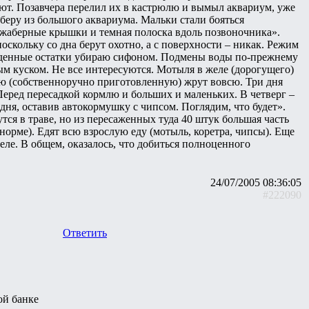
ают. Позавчера перелил их в кастрюлю и вымыл аквариум, уже
беру из большого аквариума. Мальки стали бояться
 жаберные крышки и темная полоска вдоль позвоночника».
поскольку со дна берут охотно, а с поверхности – никак. Режим
съеденные остатки убираю сифоном. Подмены воды по-прежнему
м куском. Не все интересуются. Мотыля в желе (дорогущего)
 (собственноручно приготовленную) жрут вовсю. Три дня
еред пересадкой кормлю и больших и маленьких. В четверг –
ва дня, оставив автокормушку с чипсом. Поглядим, что будет».
ся в траве, но из пересаженных туда 40 штук большая часть
 норме). Едят всю взрослую еду (мотыль, коретра, чипсы). Еще
еле. В общем, оказалось, что добиться полноценного
24/07/2005 08:36:05
#222090
Ответить
ой банке