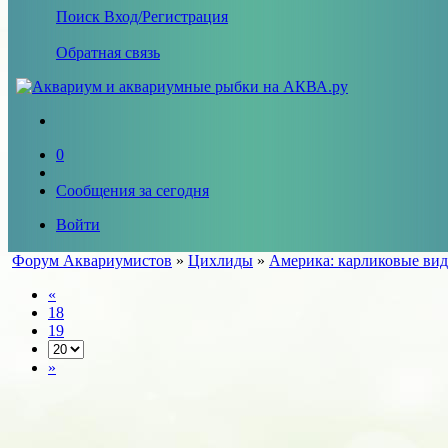
Поиск
Вход/Регистрация
Обратная связь
0
Сообщения за сегодня
Войти
Форум Аквариумистов
»
Цихлиды
»
Америка: карликовые ви
«
18
19
»