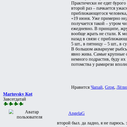
Практически не едят бурого
второй раз – пачкается ужа
приближающегося человека,
«19 июня. Уже примерно неде
получается такой – утром ч
ежедневно. В принципе, жру
вообще жрать не стали. К 
назад в связи с приближающ
5 шт., в пятницу – 5 шт., в 
В большом аквариуме рыбсы 
явно жива. Самые крупные се
немного подрастив, буду их
потомства у рамирези вполне
Нравится
Чапай
,
Grog
,
Лёли
Martovsky Kot
Завсегдатай
AngelaG
второй был. да ладно, я не парюсь.