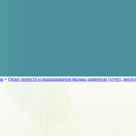
ды
»
Опыт нереста и выращивания малька рамирези (отчет, много