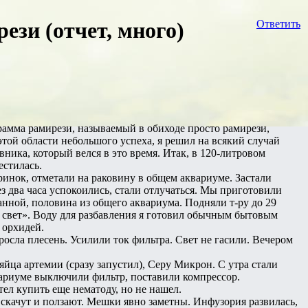
зи (отчет, много)
Ответить
рамма рамирези, называемый в обиходе просто рамирези,
этой области небольшого успеха, я решил на всякий случай
ника, который велся в это время. Итак, в 120-литровом
естилась.
ринок, отметали на раковину в общем аквариуме. Застали
з два часа успокоились, стали отлучаться. Мы приготовили
нной, половина из общего аквариума. Подняли т-ру до 29
и свет». Воду для разбавления я готовил обычным бытовым
 орхидей.
росла плесень. Усилили ток фильтра. Свет не гасили. Вечером
 яйца артемии (сразу запустил), Серу Микрон. С утра стали
квариуме выключили фильтр, поставили компрессор.
тел купить еще нематоду, но не нашел.
и скачут и ползают. Мешки явно заметны. Инфузория развилась,