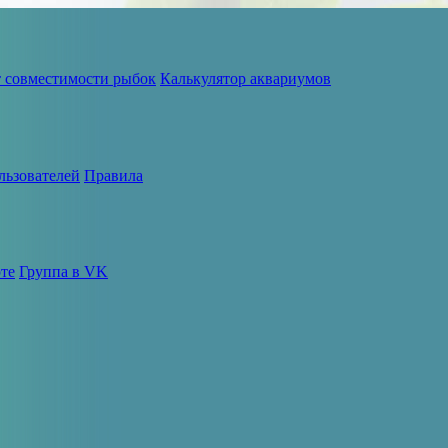
т совместимости рыбок
Калькулятор аквариумов
льзователей
Правила
те
Группа в VK