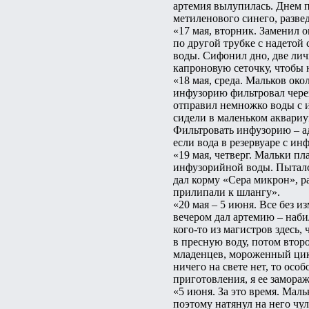
артемия вылупилась. Днем п
метиленового синего, развед
«17 мая, вторник. Заменил 
по другой трубке с надетой
воды. Сифонил дно, две лич
капроновую сеточку, чтобы 
«18 мая, среда. Мальков око
инфузорию фильтровал через
отправил немножко воды с и
сидели в маленьком аквариу
Фильтровать инфузорию – ад
если вода в резервуаре с ин
«19 мая, четверг. Мальки п
инфузорийной воды. Пытался
дал корму «Сера микрон», ра
прилипали к шлангу».
«20 мая – 5 июня. Все без
вечером дал артемию – наби
кого-то из магистров здесь,
в пресную воду, потом второ
младенцев, мороженный цикл
ничего на свете нет, то осо
приготовления, я ее замораж
«5 июня. За это время. Маль
поэтому натянул на него чу