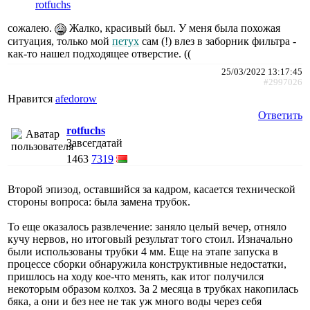
rotfuchs
сожалею.
Жалко, красивый был. У меня была похожая
ситуация, только мой
петух
сам (!) влез в заборник фильтра -
как-то нашел подходящее отверстие. ((
25/03/2022 13:17:45
#2997026
Нравится
afedorow
Ответить
rotfuchs
Завсегдатай
1463
7319
Второй эпизод, оставшийся за кадром, касается технической
стороны вопроса: была замена трубок.
То еще оказалось развлечение: заняло целый вечер, отняло
кучу нервов, но итоговый результат того стоил. Изначально
были использованы трубки 4 мм. Еще на этапе запуска в
процессе сборки обнаружила конструктивные недостатки,
пришлось на ходу кое-что менять, как итог получился
некоторым образом колхоз. За 2 месяца в трубках накопилась
бяка, а они и без нее не так уж много воды через себя