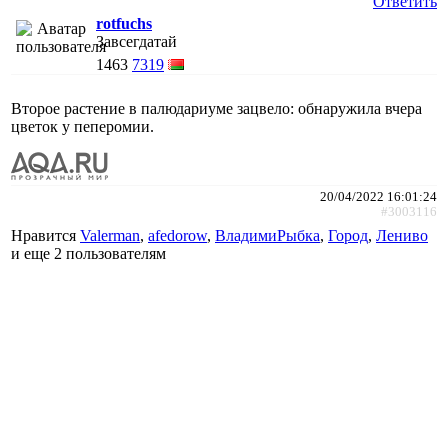
Ответить
rotfuchs
Завсегдатай
1463
7319
Второе растение в палюдариуме зацвело: обнаружила вчера
цветок у пеперомии.
20/04/2022 16:01:24
#3003116
Нравится
Valerman
,
afedorow
,
ВладимиРыбка
,
Город
,
Лениво
и еще
2 пользователям