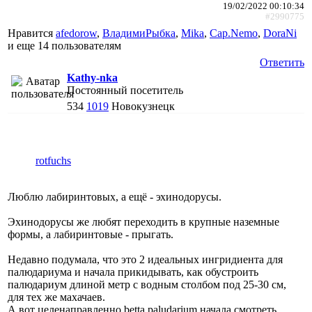
19/02/2022 00:10:34
#2990775
Нравится
afedorow
,
ВладимиРыбка
,
Mika
,
Cap.Nemo
,
DoraNi
и еще
14 пользователям
Ответить
Kathy-nka
Постоянный посетитель
534
1019
Новокузнецк
rotfuchs
Люблю лабиринтовых, а ещё - эхинодорусы.
Эхинодорусы же любят переходить в крупные наземные
формы, а лабиринтовые - прыгать.
Недавно подумала, что это 2 идеальных ингридиента для
палюдариума и начала прикидывать, как обустроить
палюдариум длиной метр с водным столбом под 25-30 см,
для тех же махачаев.
А вот целенаправленно betta paludarium начала смотреть