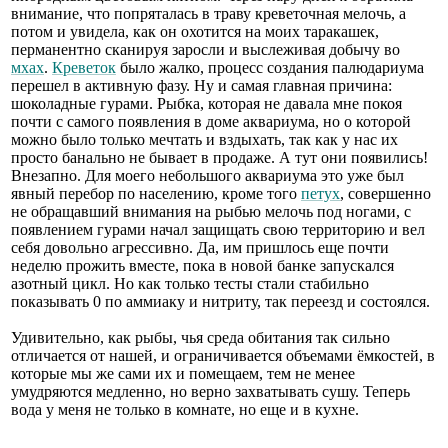
внимание, что попряталась в траву креветочная мелочь, а
потом и увидела, как он охотится на моих таракашек,
перманентно сканируя заросли и выслеживая добычу во
мхах
.
Креветок
было жалко, процесс создания палюдариума
перешел в активную фазу. Ну и самая главная причина:
шоколадные гурами. Рыбка, которая не давала мне покоя
почти с самого появления в доме аквариума, но о которой
можно было только мечтать и вздыхать, так как у нас их
просто банально не бывает в продаже. А тут они появились!
Внезапно. Для моего небольшого аквариума это уже был
явный перебор по населению, кроме того
петух
, совершенно
не обращавший внимания на рыбью мелочь под ногами, с
появлением гурами начал защищать свою территорию и вел
себя довольно агрессивно. Да, им пришлось еще почти
неделю прожить вместе, пока в новой банке запускался
азотный цикл. Но как только тесты стали стабильно
показывать 0 по аммиаку и нитриту, так переезд и состоялся.
Удивительно, как рыбы, чья среда обитания так сильно
отличается от нашей, и ограничивается объемами ёмкостей, в
которые мы же сами их и помещаем, тем не менее
умудряются медленно, но верно захватывать сушу. Теперь
вода у меня не только в комнате, но еще и в кухне.