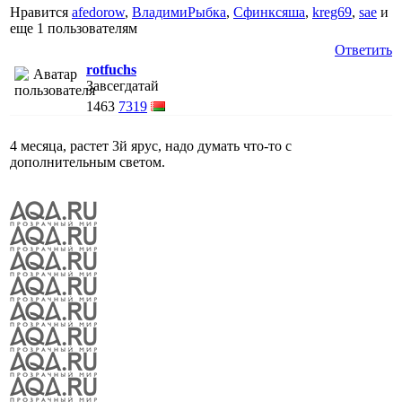
Нравится
afedorow
,
ВладимиРыбка
,
Сфинксяша
,
kreg69
,
sae
и
еще
1 пользователям
Ответить
rotfuchs
Завсегдатай
1463
7319
4 месяца, растет 3й ярус, надо думать что-то с
дополнительным светом.