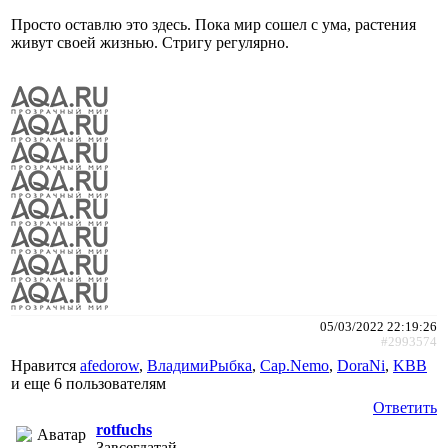
Просто оставлю это здесь. Пока мир сошел с ума, растения
живут своей жизнью. Стригу регулярно.
05/03/2022 22:19:26
#2993574
Нравится
afedorow
,
ВладимиРыбка
,
Cap.Nemo
,
DoraNi
,
KBB
и еще
6 пользователям
Ответить
rotfuchs
Завсегдатай