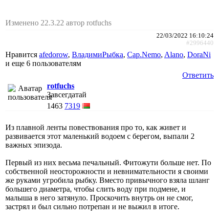
Изменено 22.3.22 автор rotfuchs
22/03/2022 16:10:24
#2996440
Нравится
afedorow
,
ВладимиРыбка
,
Cap.Nemo
,
Alano
,
DoraNi
и еще
6 пользователям
Ответить
rotfuchs
Завсегдатай
1463
7319
Из плавной ленты повествования про то, как живет и
развивается этот маленький водоем с берегом, выпали 2
важных эпизода.
Первый из них весьма печальный. Фитожути больше нет. По
собственной неосторожности и невнимательности я своими
же руками угробила рыбку. Вместо привычного взяла шланг
большего диаметра, чтобы слить воду при подмене, и
малыша в него затянуло. Проскочить внутрь он не смог,
застрял и был сильно потрепан и не выжил в итоге.