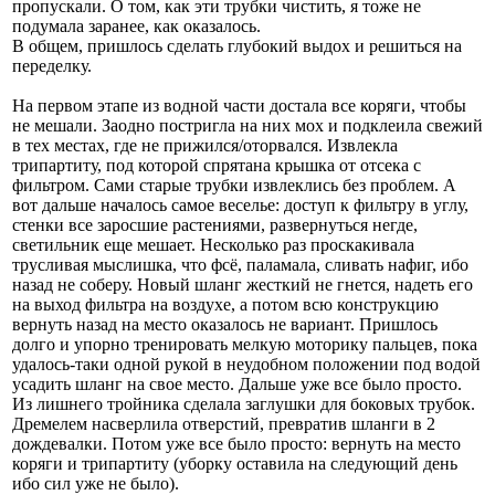
пропускали. О том, как эти трубки чистить, я тоже не
подумала заранее, как оказалось.
В общем, пришлось сделать глубокий выдох и решиться на
переделку.
На первом этапе из водной части достала все коряги, чтобы
не мешали. Заодно постригла на них мох и подклеила свежий
в тех местах, где не прижился/оторвался. Извлекла
трипартиту, под которой спрятана крышка от отсека с
фильтром. Сами старые трубки извлеклись без проблем. А
вот дальше началось самое веселье: доступ к фильтру в углу,
стенки все заросшие растениями, развернуться негде,
светильник еще мешает. Несколько раз проскакивала
трусливая мыслишка, что фсё, паламала, сливать нафиг, ибо
назад не соберу. Новый шланг жесткий не гнется, надеть его
на выход фильтра на воздухе, а потом всю конструкцию
вернуть назад на место оказалось не вариант. Пришлось
долго и упорно тренировать мелкую моторику пальцев, пока
удалось-таки одной рукой в неудобном положении под водой
усадить шланг на свое место. Дальше уже все было просто.
Из лишнего тройника сделала заглушки для боковых трубок.
Дремелем насверлила отверстий, превратив шланги в 2
дождевалки. Потом уже все было просто: вернуть на место
коряги и трипартиту (уборку оставила на следующий день
ибо сил уже не было).