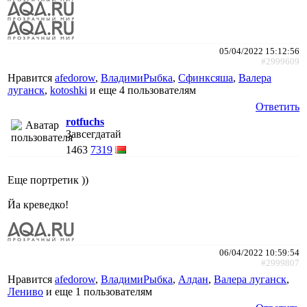
05/04/2022 15:12:56
#2999609
Нравится
afedorow
,
ВладимиРыбка
,
Сфинксяша
,
Валера
луганск
,
kotoshki
и еще
4 пользователям
Ответить
rotfuchs
Завсегдатай
1463
7319
Еще портретик ))
Йа креведко!
06/04/2022 10:59:54
#2999807
Нравится
afedorow
,
ВладимиРыбка
,
Алдан
,
Валера луганск
,
Лениво
и еще
1 пользователям