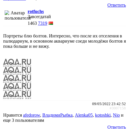
Ответить
rotfuchs
Завсегдатай
1463
7319
Портреты блю болтов. Интересно, что после их отселения в
палюдариум, в основном аквариуме соеди молодёжи болтов я
пока больше и не вижу.
09/05/2022 23:42:52
#3007158
Нравится
afedorow
,
ВладимиРыбка
,
Alenka05
,
kotoshki
,
Nio
и
еще
3 пользователям
Ответить