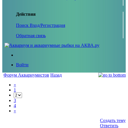
Действия
Поиск
Вход/Регистрация
Обратная связь
Войти
Форум Аквариумистов
Назад
«
1
3
4
»
Создать тему
Ответить