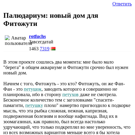
Ответить
Палюдариум: новый дом для
Фитожути
rotfuchs
Завсегдатай
1463
7319
В этом проекте сошлись два момента: мне было мало
"берега" в общем аквариуме и Фитожути срочно был нужен
новый дом.
Начнем с того, Фитожуть - это кто? Фитожуть, он же Фан-
Фан - это
петушок
, заводить которого я совершенно не
планировала, ибо в сторону
петухов
даже не смотрела.
Бесконечное количество тем с заголовками "спасити-
памагити,
петушку
плохо" намертво пригвоздило к подкорке
мысль, что эта рыбка сложная, нежная, капризная,
подверженная болезням и вообще нафигнада. Вид их в
зоомагазинах, как правило, был всегда настолько
удручающий, что только подкреплял во мне уверенность, что
из всех возможных вариантов меньше всего я бы хотела