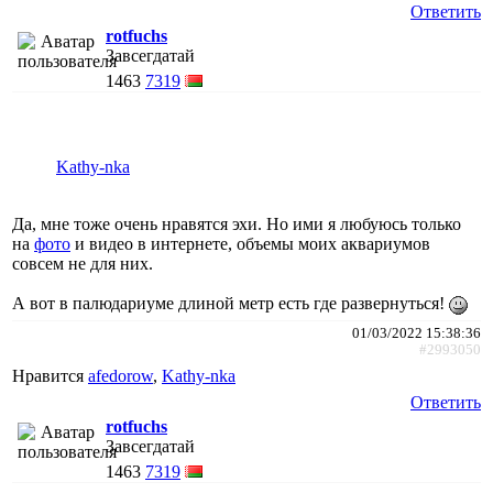
Ответить
rotfuchs
Завсегдатай
1463
7319
Kathy-nka
Да, мне тоже очень нравятся эхи. Но ими я любуюсь только
на
фото
и видео в интернете, объемы моих аквариумов
совсем не для них.
А вот в палюдариуме длиной метр есть где развернуться!
01/03/2022 15:38:36
#2993050
Нравится
afedorow
,
Kathy-nka
Ответить
rotfuchs
Завсегдатай
1463
7319