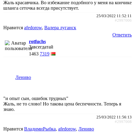
Жаль красавчика. Во избежание подобного у меня на кончике
шланга сеточка всегда присутствует.
25/03/2022 11:52:11
#2997006
Нравится
afedorow
,
Валера луганск
Ответить
rotfuchs
Завсегдатай
1463
7319
Лениво
"и опыт сын, ошибок трудных"
Жаль, не то слово! Но такова цена беспечности. Теперь я
знаю.
25/03/2022 11:56:13
#2997008
Нравится
ВладимиРыбка
,
afedorow
,
Лениво