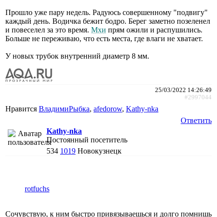
Прошло уже пару недель. Радуюсь совершенному "подвигу"
каждый день. Водичка бежит бодро. Берег заметно позеленел
и повеселел за это время.
Мхи
прям ожили и распушились.
Больше не переживаю, что есть места, где влаги не хватает.
У новых трубок внутренний диаметр 8 мм.
25/03/2022 14:26:49
#2997044
Нравится
ВладимиРыбка
,
afedorow
,
Kathy-nka
Ответить
Kathy-nka
Постоянный посетитель
534
1019
Новокузнецк
rotfuchs
Сочувствую, к ним быстро привязываешься и долго помнишь