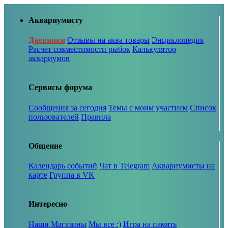
Аквариумисту
Дневники
Отзывы на аква товары
Энциклопедия
Расчет совместимости рыбок
Калькулятор
аквариумов
Сервисы форума
Сообщения за сегодня
Темы с моим участием
Список
пользователей
Правила
Общение
Календарь событий
Чат в Telegram
Аквариумисты на
карте
Группа в VK
Интересно
Наши Магазины
Мы все :)
Игра на память