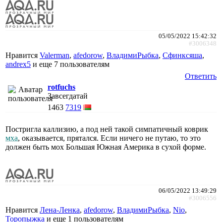
05/05/2022 15:42:32
#3006348
Нравится
Valerman
,
afedorow
,
ВладимиРыбка
,
Сфинксяша
,
andrex5
и еще
7 пользователям
Ответить
rotfuchs
Завсегдатай
1463
7319
Постригла каллизию, а под ней такой симпатичный коврик
мха
, оказывается, прятался. Если ничего не путаю, то это
должен быть мох Большая Южная Америка в сухой форме.
06/05/2022 13:49:29
#3006556
Нравится
Лена-Ленка
,
afedorow
,
ВладимиРыбка
,
Nio
,
Торопыжка
и еще
1 пользователям