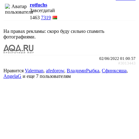
rotfuchs
Завсегдатай
1463
7319
На правах рекламы: скоро буду сильно спамить
фотографиями.
02/06/2022 01:00:57
#3013443
Нравится
Valerman
,
afedorow
,
ВладимиРыбка
,
Сфинксяша
,
AngelaG
и еще
7 пользователям