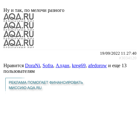
Ну и так, по мелочи разного
19/09/2022 11:27:40
#3034120
Нравится
DoraNi
,
Sofra
,
Алдан
,
kreg69
,
afedorow
и еще
13
пользователям