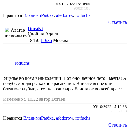
05/10/2022 15:10:00
#3037101
Нравится
ВладимиРыбка
,
afedorow
,
rotfuchs
Ответить
DoraNi
Свой на Aqa.ru
18459
11636
Москва
rotfuchs
Ущелье во всем великолепии. Вот оно, вечное лето - мечта! А
голубые эндлеры какие красавчики. В посте выше они
бледно-голубые, а тут как сапфиры блистают во всей красе.
Изменено 5.10.22 автор DoraNi
05/10/2022 15:16:33
#3037103
Нравится
ВладимиРыбка
,
afedorow
,
rotfuchs
Ответить