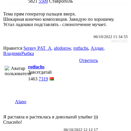
5821
5509
Ставрополь
Тема прям генератор пальцев вверх.
Шикарная конечно композиция. Завидую по хорошему.
Устал ладошки подставлять - слюнотечение мучает.
06/10/2022 11:34:55
#3037265
Нравится
Sergey PAT_A
,
afedorow
,
rotfuchs
,
Алдан
,
ВладимиРыбка
Ответить
rotfuchs
Завсегдатай
1463
7319
Alano
Я растаяла и растеклась в довольной улыбке )))
Спасибо!
06/10/2022 12:12:17