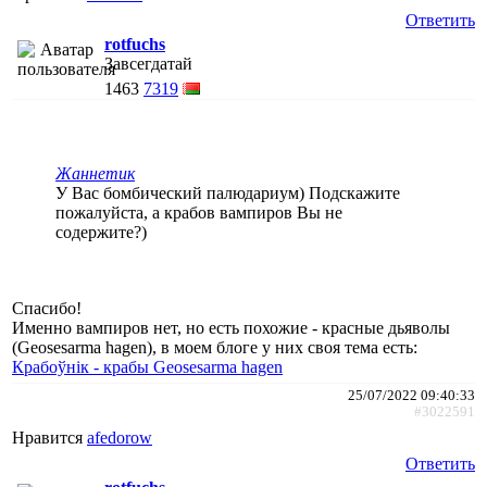
Ответить
rotfuchs
Завсегдатай
1463
7319
Жаннетик
У Вас бомбический палюдариум) Подскажите
пожалуйста, а крабов вампиров Вы не
содержите?)
Спасибо!
Именно вампиров нет, но есть похожие - красные дьяволы
(Geosesarma hagen), в моем блоге у них своя тема есть:
Крабоўнік - крабы Geosesarma hagen
25/07/2022 09:40:33
#3022591
Нравится
afedorow
Ответить