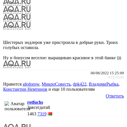
Шестерых эндлеров уже пристроила в добрые руки. Троих
голубых оставила.
Ну и бонусом веселое: выращиваю красивое в этой банке )))
06/06/2022 15:25:09
#3014340
Нравится
afedorow
,
МикроСовесть
,
dpk422
,
ВладимиРыбка
,
Константин Немтинов
и еще
10 пользователям
Ответить
rotfuchs
Завсегдатай
1463
7319