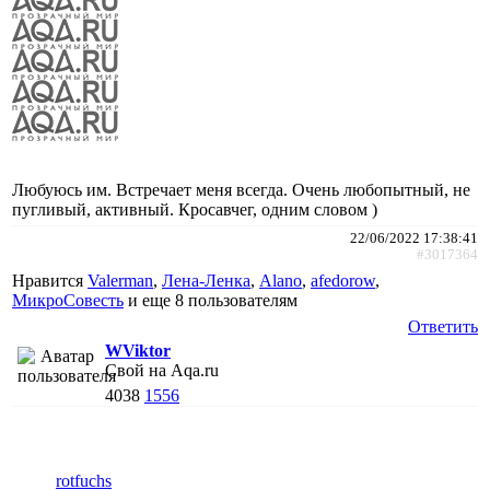
Любуюсь им. Встречает меня всегда. Очень любопытный, не
пугливый, активный. Кросавчег, одним словом )
22/06/2022 17:38:41
#3017364
Нравится
Valerman
,
Лена-Ленка
,
Alano
,
afedorow
,
МикроСовесть
и еще
8 пользователям
Ответить
WViktor
Свой на Aqa.ru
4038
1556
rotfuchs