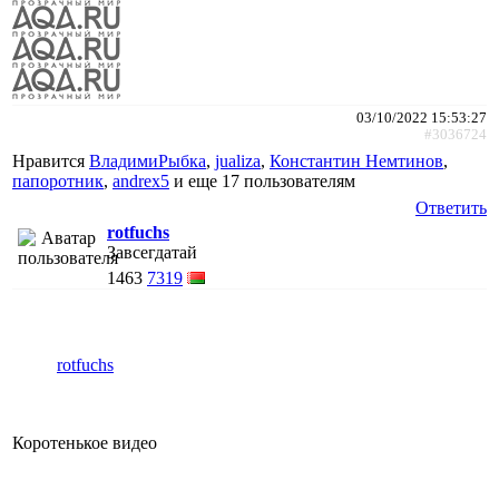
03/10/2022 15:53:27
#3036724
Нравится
ВладимиРыбка
,
jualiza
,
Константин Немтинов
,
папоротник
,
andrex5
и еще
17 пользователям
Ответить
rotfuchs
Завсегдатай
1463
7319
rotfuchs
Коротенькое видео