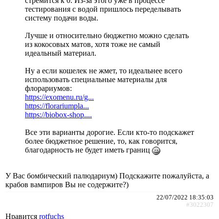
стремится к 0. Из-за этого уже в процессе
тестирования с водой пришлось переделывать
систему подачи воды.
Лучше и относительно бюджетно можно сделать
из кокосовых матов, хотя тоже не самый
идеальный материал.
Ну а если кошелек не жмет, то идеальнее всего
использовать специальные материалы для
флорариумов:
https://exomenu.ru/g...
https://florariumpla...
https://biobox-shop....
Все эти варианты дорогие. Если кто-то подскажет
более бюджетное решение, то, как говорится,
благодарность не будет иметь границ
У Вас бомбический палюдариум) Подскажите пожалуйста, а
крабов вампиров Вы не содержите?)
22/07/2022 18:35:03
#3022307
Нравится
rotfuchs