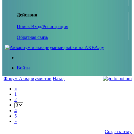
Действия
Поиск
Вход/Регистрация
Обратная связь
Войти
Форум Аквариумистов
Назад
«
1
2
4
5
»
Создать тему