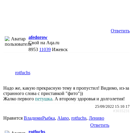
Ответить
afedorow
Свой на Aqa.ru
8953
11039
Ижевск
rotfuchs
Надо же, какую прекрасную тему я пропустил! Видимо, из-за
странного слова с приставкой "фито"))
Жалко первого
петушка
. А второму здоровья и долголетия!
25/09/2022 15:10:17
#3035231
Нравится
ВладимиРыбка
,
Alano
,
rotfuchs
,
Лениво
Ответить
rotfuchs