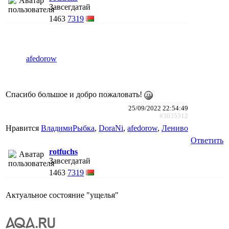
Завсегдатай
1463
7319
afedorow
Спасибо большое и добро пожаловать!
25/09/2022 22:54:49
#3035312
Нравится
ВладимиРыбка
,
DoraNi
,
afedorow
,
Лениво
Ответить
rotfuchs
Завсегдатай
1463
7319
Актуальное состояние "ущелья"