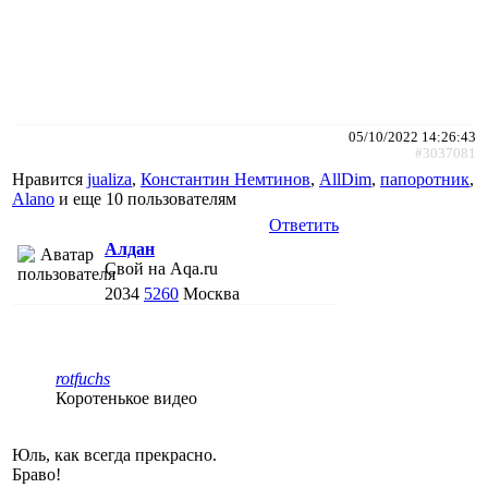
05/10/2022 14:26:43
#3037081
Нравится
jualiza
,
Константин Немтинов
,
AllDim
,
папоротник
,
Alano
и еще
10 пользователям
Ответить
Алдан
Свой на Aqa.ru
2034
5260
Москва
rotfuchs
Коротенькое видео
Юль, как всегда прекрасно.
Браво!