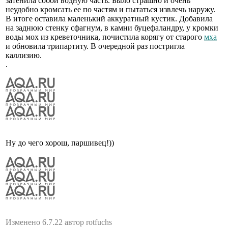
затенила собой водную часть. Было страшно и очень
неудобно кромсать ее по частям и пытаться извлечь наружу.
В итоге оставила маленький аккуратный кустик. Добавила
на заднюю стенку сфагнум, в камни буцефаландру, у кромки
воды мох из креветочника, почистила корягу от старого
мха
и обновила трипартиту. В очередной раз постригла
каллизию.
.
Ну до чего хорош, паршивец!))
Изменено 6.7.22 автор rotfuchs