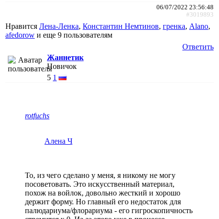
06/07/2022 23:56:48
#3019893
Нравится
Лена-Ленка
,
Константин Немтинов
,
гренка
,
Alano
,
afedorow
и еще
9 пользователям
Ответить
Жаннетик
Новичок
5
1
rotfuchs
Алена Ч
То, из чего сделано у меня, я никому не могу
посоветовать. Это искусственный материал,
похож на войлок, довольно жесткий и хорошо
держит форму. Но главный его недостаток для
палюдариума/флорариума - его гигроскопичность