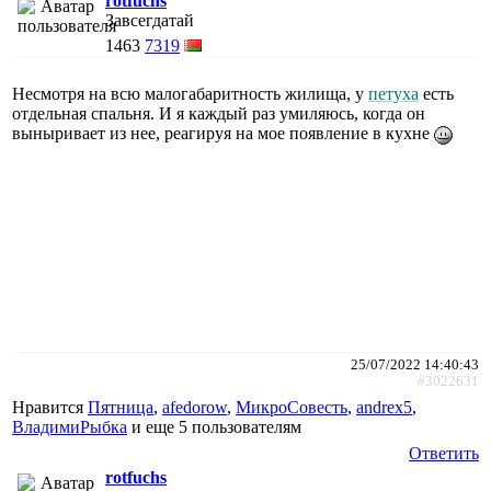
rotfuchs
Завсегдатай
1463
7319
Несмотря на всю малогабаритность жилища, у
петуха
есть
отдельная спальня. И я каждый раз умиляюсь, когда он
выныривает из нее, реагируя на мое появление в кухне
25/07/2022 14:40:43
#3022631
Нравится
Пятница
,
afedorow
,
МикроСовесть
,
andrex5
,
ВладимиРыбка
и еще
5 пользователям
Ответить
rotfuchs