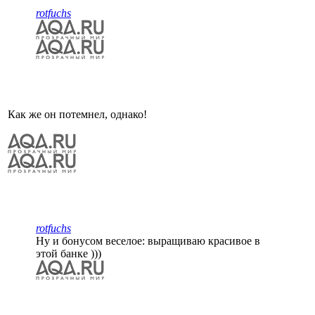
rotfuchs
Как же он потемнел, однако!
rotfuchs
Ну и бонусом веселое: выращиваю красивое в
этой банке )))