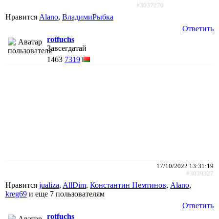
#3037270
Нравится
Alano
,
ВладимиРыбка
Ответить
rotfuchs
Завсегдатай
1463
7319
17/10/2022 13:31:19
#3039327
Нравится
jualiza
,
AllDim
,
Константин Немтинов
,
Alano
,
kreg69
и еще
7 пользователям
Ответить
rotfuchs