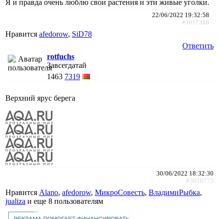
Я и правда очень люблю свои растения и эти живые уголки.
22/06/2022 19:32:58
#3017386
Нравится
afedorow
,
SiD78
Ответить
rotfuchs
Завсегдатай
1463
7319
Верхний ярус берега
30/06/2022 18:32:30
#3018775
Нравится
Alano
,
afedorow
,
МикроСовесть
,
ВладимиРыбка
,
jualiza
и еще
8 пользователям