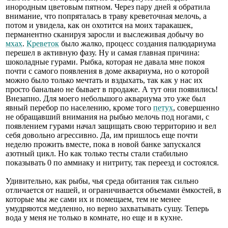
инородным цветовым пятном. Через пару дней я обратила
внимание, что попряталась в траву креветочная мелочь, а
потом и увидела, как он охотится на моих таракашек,
перманентно сканируя заросли и выслеживая добычу во
мхах
.
Креветок
было жалко, процесс создания палюдариума
перешел в активную фазу. Ну и самая главная причина:
шоколадные гурами. Рыбка, которая не давала мне покоя
почти с самого появления в доме аквариума, но о которой
можно было только мечтать и вздыхать, так как у нас их
просто банально не бывает в продаже. А тут они появились!
Внезапно. Для моего небольшого аквариума это уже был
явный перебор по населению, кроме того
петух
, совершенно
не обращавший внимания на рыбью мелочь под ногами, с
появлением гурами начал защищать свою территорию и вел
себя довольно агрессивно. Да, им пришлось еще почти
неделю прожить вместе, пока в новой банке запускался
азотный цикл. Но как только тесты стали стабильно
показывать 0 по аммиаку и нитриту, так переезд и состоялся.
Удивительно, как рыбы, чья среда обитания так сильно
отличается от нашей, и ограничивается объемами ёмкостей, в
которые мы же сами их и помещаем, тем не менее
умудряются медленно, но верно захватывать сушу. Теперь
вода у меня не только в комнате, но еще и в кухне.