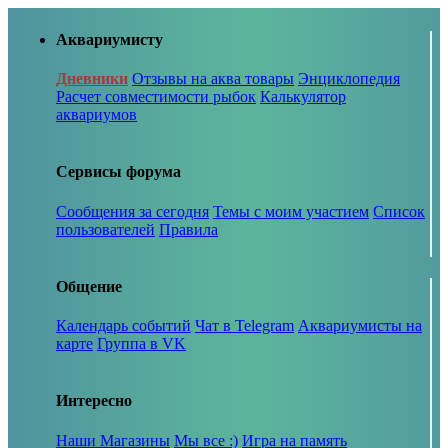
Аквариумисту
Дневники
Отзывы на аква товары
Энциклопедия
Расчет совместимости рыбок
Калькулятор
аквариумов
Сервисы форума
Сообщения за сегодня
Темы с моим участием
Список
пользователей
Правила
Общение
Календарь событий
Чат в Telegram
Аквариумисты на
карте
Группа в VK
Интересно
Наши Магазины
Мы все :)
Игра на память