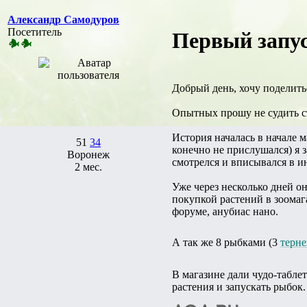
Александр Самодуров
Посетитель
Первый запус
Добрый день, хочу поделить
Опытных прошу не судить ст
История началась в начале 
51
34
конечно не прислушался) я з
Воронеж
смотрелся и вписывался в и
2 мес.
Уже через несколько дней он
покупкой растений в зоомаг
форуме, анубиас нано.
А так же 8 рыбками (3
терн
В магазине дали чудо-таблет
растения и запускать рыбок.