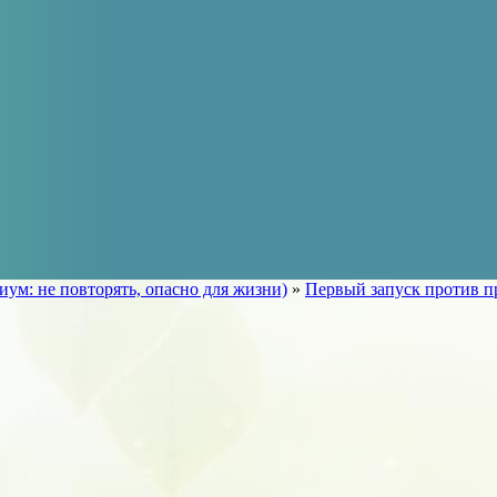
иум: не повторять, опасно для жизни)
»
Первый запуск против п