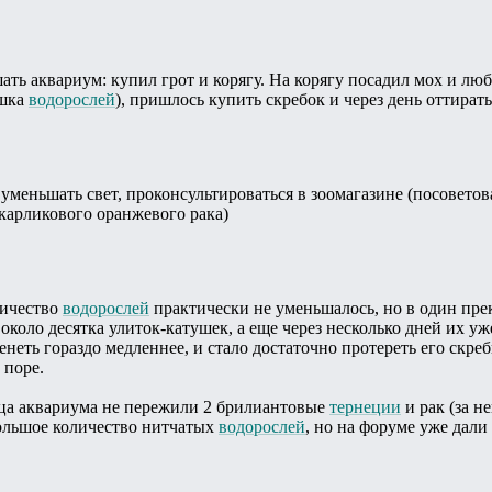
ать аквариум: купил грот и корягу. На корягу посадил мох и лю
ышка
водорослей
), пришлось купить скребок и через день оттирать
 уменьшать свет, проконсультироваться в зоомагазине (посоветов
карликового оранжевого рака)
личество
водорослей
практически не уменьшалось, но в один прек
 около десятка улиток-катушек, а еще через несколько дней их у
ленеть гораздо медленнее, и стало достаточно протереть его скр
 поре.
ца аквариума не пережили 2 брилиантовые
тернеции
и рак (за н
ольшое количество нитчатых
водорослей
, но на форуме уже дали