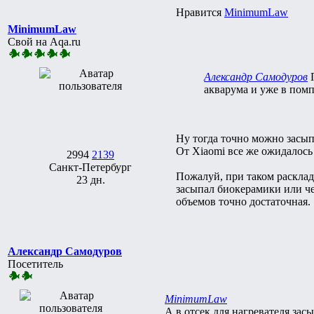
Нравится
MinimumLaw
MinimumLaw
Свой на Aqa.ru
Александр Самодуров
акварума и уже в пом
Ну тогда точно можно засып
От Xiaomi все же ожидалось
2994
2139
Санкт-Петербург
Пожалуй, при таком расклад
23 дн.
засыпал биокерамики или че
объемов точно достаточная.
Александр Самодуров
Посетитель
MinimumLaw
А в отсек для нагревателя за