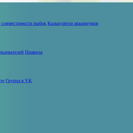
т совместимости рыбок
Калькулятор аквариумов
льзователей
Правила
те
Группа в VK