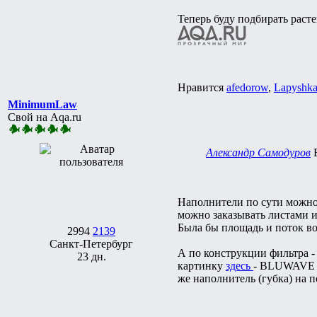
Теперь буду подбирать раст
Нравится
afedorow
,
Lapyshk
MinimumLaw
Свой на Aqa.ru
Александр Самодуров
Наполнители по сути можно 
можно заказывать листами и
Была бы площадь и поток в
2994
2139
Санкт-Петербург
А по конструкции фильтра -
23 дн.
картинку
здесь
- BLUWAVE 05
же наполнитель (губка) на п