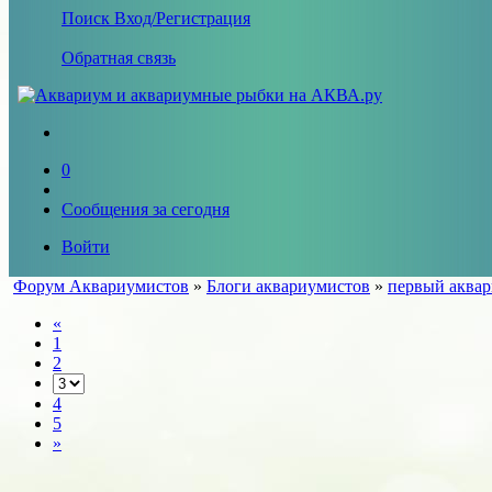
Поиск
Вход/Регистрация
Обратная связь
0
Сообщения за сегодня
Войти
Форум Аквариумистов
»
Блоги аквариумистов
»
первый аквар
«
1
2
4
5
»