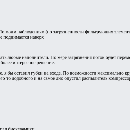
По моим наблюдениям (по загрязненности фильтрующих элементо
пе поднимается наверх
ать любые наполнители. По мере загрязнения поток будет перем
 более интересное решение.
е, я бы оставил губки на входе. По возможности максимально кр
го-то додобного и на самое дно опустил распылитель компрессор
сыпал биокерамики