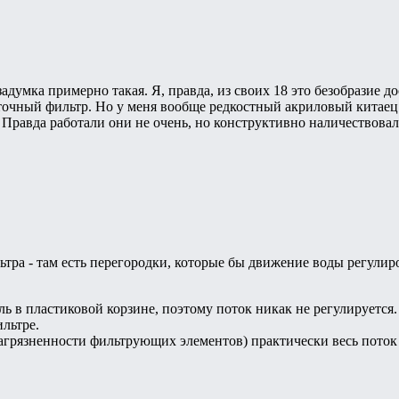
думка примерно такая. Я, правда, из своих 18 это безобразие до
ыточный фильтр. Но у меня вообще редкостный акриловый китаец..
Правда работали они не очень, но конструктивно наличествовал
тра - там есть перегородки, которые бы движение воды регулиро
ль в пластиковой корзине, поэтому поток никак не регулируется
ильтре.
грязненности фильтрующих элементов) практически весь поток 