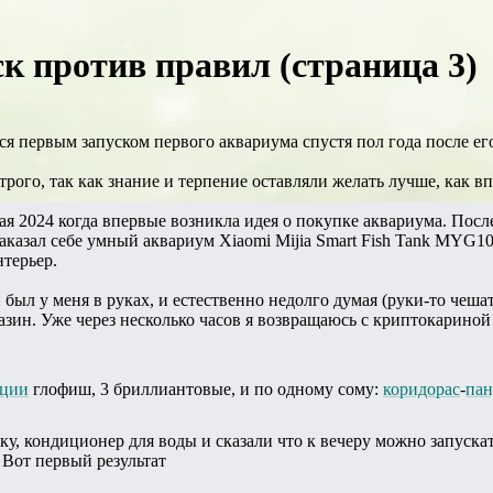
к против правил (страница 3)
ся первым запуском первого аквариума спустя пол года после ег
рого, так как знание и терпение оставляли желать лучше, как вп
мая 2024 когда впервые возникла идея о покупке аквариума. Пос
аказал себе умный аквариум Xiaomi Mijia Smart Fish Tank MYG10
нтерьер.
 был у меня в руках, и естественно недолго думая (руки-то чеш
азин. Уже через несколько часов я возвращаюсь с криптокариной 
еции
глофиш, 3 бриллиантовые, и по одному сому:
коридорас
-
пан
ку, кондиционер для воды и сказали что к вечеру можно запуска
 Вот первый результат