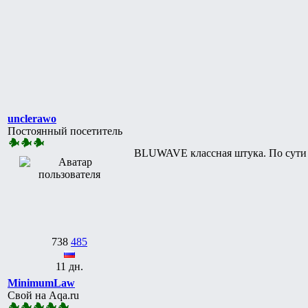
unclerawo
Постоянный посетитель
BLUWAVE классная штука. По сути 
738
485
11 дн.
MinimumLaw
Свой на Aqa.ru