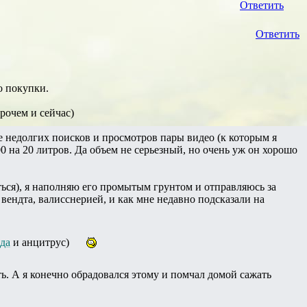
Ответить
Ответить
о покупки.
рочем и сейчас)
ле недолгих поисков и просмотров пары видео (к которым я
0 на 20 литров. Да объем не серьезный, но очень уж он хорошо
аться), я наполняю его промытым грунтом и отправляюсь за
вендта, валисснерией, и как мне недавно подсказали на
да
и анцитрус)
ть. А я конечно обрадовался этому и помчал домой сажать