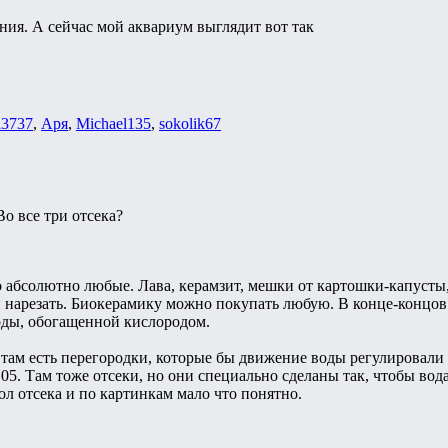
ения. А сейчас мой аквариум выглядит вот так
a3737
,
Аря
,
Michael135
,
sokolik67
Во все три отсека?
абсолютно любые. Лава, керамзит, мешки от картошки-капусты,
 нарезать. Биокерамику можно покупать любую. В конце-концов
оды, обогащенной кислородом.
 там есть перегородки, которые бы движение воды регулировали 
. Там тоже отсеки, но они специально сделаны так, чтобы вода 
ол отсека и по картинкам мало что понятно.