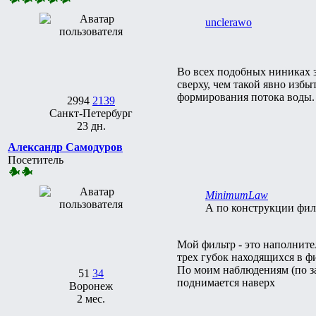
unclerawo
Во всех подобных ниниках за
сверху, чем такой явно изб
формирования потока воды. 
2994
2139
Санкт-Петербург
23 дн.
Александр Самодуров
Посетитель
MinimumLaw
А по конструкции филь
Мой фильтр - это наполните
трех губок находящихся в ф
По моим наблюдениям (по за
51
34
поднимается наверх
Воронеж
2 мес.