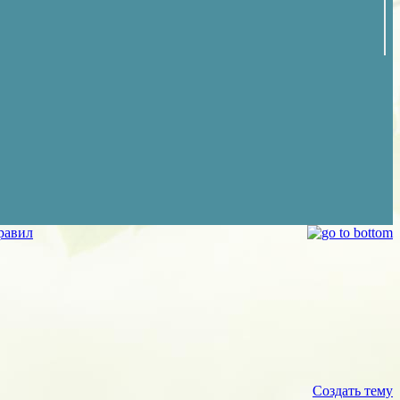
равил
Создать тему