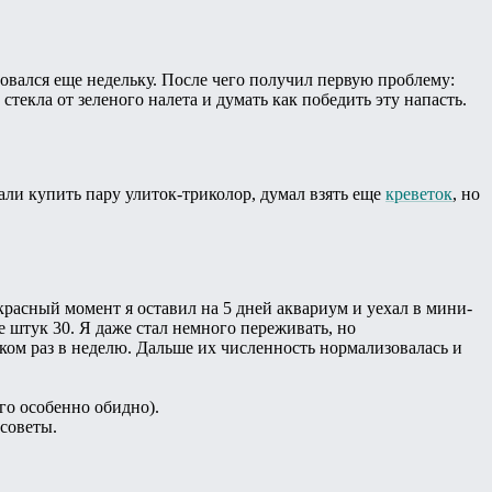
бовался еще недельку. После чего получил первую проблему:
 стекла от зеленого налета и думать как победить эту напасть.
али купить пару улиток-триколор, думал взять еще
креветок
, но
расный момент я оставил на 5 дней аквариум и уехал в мини-
же штук 30. Я даже стал немного переживать, но
ебком раз в неделю. Дальше их численность нормализовалась и
его особенно обидно).
 советы.