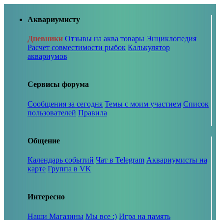
Аквариумисту
Дневники
Отзывы на аква товары
Энциклопедия
Расчет совместимости рыбок
Калькулятор
аквариумов
Сервисы форума
Сообщения за сегодня
Темы с моим участием
Список
пользователей
Правила
Общение
Календарь событий
Чат в Telegram
Аквариумисты на
карте
Группа в VK
Интересно
Наши Магазины
Мы все :)
Игра на память