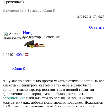
беременные)
Изменено 18.8.18 автор Юлия К
18/08/2018 17:49:27
#2525207
Ответить
Инед
Модератор , Советник
2
9210
14054
Юлия К
А нужно то всего было просто уехать в отпуск и оставить все
как есть - с фильтром, светом на таймере, можно было
дополнительно аэратор поставить для полной гарантии
достаточного кислорода, можно было растений типа
роголистника
накидать там по больше. И все. Никаких
кормов, никаких добрых помогающих подружек. Дождались
бы Вашего возвращения все рыбы живыми, только чуть