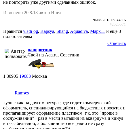
не повторить уже другими сделанных ошибок.
Изменено 20.8.18 автор Инед
20/08/2018 09:44:16
#2525571
Нравится
vladi-og
,
Kapsya
,
Shang
,
Aquadiva
,
Марк11
и еще
3
пользователям
Ответить
папоротник
Свой на Aqa.ru, Советник
1
30905
19683
Москва
Ramses
лучше как на другом ресурсе, где сидит коммерческий
оформитель, специализирующийся на бюджетных проектах и
пропагандирует оформление пластиком, т.к. это "проще в
обслуживании" - раз в месяц вытащил из аквариума и кинул
в таз с белизной, а большинство все равно не сразу
разберется, пластик или живые?))