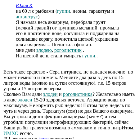
Юлия К
на 60 л с рыбками (
гуппи
, неоны, таракатум и
анциструс
),
Я намыла весь аквариум, перебрала грунт
(мелкий гравий) от трупиков меланий, промыла
его в проточной воде, обсушила и поджарила на
солнышке корягу, почистила щеткой украшения
для аквариума... Почистила фильтр.
мне дали
элодею
,
роголистник
.
На шестой день стали умирать
гуппи
..
Есть такое средство - Сера нитривек, не панацея конечно, но
может немного и помочь. Меняйте два раза в день по 15
литров воды (можно на сутки отстоянную), т.е. 15 литров
утром и 15 литров вечером.
Сколько Вам дали
элодеи
и
роголистника
? Желательно иметь
в акве
элодеи
15-20 здоровых веточек. Аэрацию воды по
максимуму. Не кормить рыб неделю! Потом пару недель по
чуть и через день. Таракатум (сом) не для Вашего аквариума.
Вы устроили дезинфекцию аквариума (зачем?) и тем
угробили популяции нитрофицирующих бактерий, сейчас
Ваши рыбы травятся возможно аммиаком и точно нитрИтом.
ИМХО
ессно.
ЗЫ, желательно
фото
аквариума!