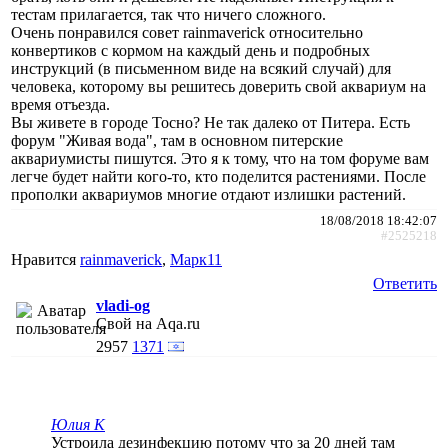
тестам прилагается, так что ничего сложного.
Очень понравился совет rainmaverick относительно
конвертиков с кормом на каждый день и подробных
инструкций (в письменном виде на всякий случай) для
человека, которому вы решитесь доверить свой аквариум на
время отъезда.
Вы живете в городе Тосно? Не так далеко от Питера. Есть
форум "Живая вода", там в основном питерские
аквариумисты пишутся. Это я к тому, что на том форуме вам
легче будет найти кого-то, кто поделится растениями. После
прополки аквариумов многие отдают излишки растений.
18/08/2018 18:42:07
#2525218
Нравится
rainmaverick
,
Марк11
Ответить
vladi-og
Свой на Aqa.ru
2957
1371
Юлия К
Устроила дезинфекцию потому что за 20 дней там