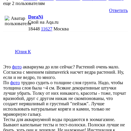
еще
2 пользователям
Ответить
DoraNi
Свой на Aqa.ru
18448
11627
Москва
Юлия К
Это
фото
аквариума до или сейчас? Растений очень мало.
Согласна с мнением rainmaverick насчет ведра растений. Ну,
если и не ведро, то много.
По
фото
трудно судить о толщине слоя грунта. Надо, чтобы
толщина слоя была ~4 см. Всякие декоративные штучки
лучше убрать. Толку от них никакого, красоты - тоже, торчат
вразнобой, друг с другом никак не скомпонованы, что
создает неряшливый и грустный "пейзаж". Лучше
использовать натуральные коряги и камни, только не
мраморную гальку.
Тесты для аквариумной воды продаются в зоомагазине.
Бывают капельные тесты и тест-полоски. Полоски лучше не
брать, хоть они и дешевле. Не надежные! Инструкция к