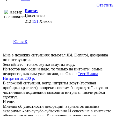
Ответить
Ramses
Посетитель
212
151
Химки
Юлия К
Мне в похожих ситуациях помогал JBL Denitrol, дозировка
по инструкции.
Sera nitrivec - только жутко замутил воду.
Из тестов вам если и надо, то только на нитриты, самые
недорогие, как вам уже писали, на Ozon :
Тест Нилпа
Нитриты за 200 р.
В сложной ситуации, когда нитриты лезут (тестовая
пробирка краснеет), вопреки советам "подождать" - нужно
частичными подменами выводить нитриты, иначе рыбки
сдохнут.
И еще.
Мнения об уместности декораций, вариантов дизайна
аквариума - это сугубо субъективно.И совсем не в контексте
обсуждаемых вопросов. К сожалению, навязывание