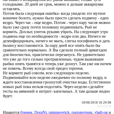
голодными. 20 дней не срок, можно и дольше аквариумы
оставлять.
Потом была следующая ошибка- когда увидели это мутное
вонючее болото, нужно было просто сделать подмену - одно
ведро. Через час - еще ведро. Потом - через пару часов можно
было уже сразу почти половину подменивать. Рыб не
кормить. Дохлых улиток руками убрать. На следующее утро
подмена еще по необходимости - ведро или два. Ничего не
дезинфицировать, ничего не мыть, слегка посифонить и дать
балансу восстановится. За пару дней все опять было бы
сравнительно нормально. А Вы сделали полный армагедон
для биоочистки, практически перезапуск. Не удивительно
что уже до того сильно протравленные, чудом выжившие
рыбки опять травятся и теперь уже дохнут. Там уже им ничем
не помочь. Всему всегда свой предел терпеня.
Не кормите рыб совсем, всю следующую неделю.
Подменивайте всю неделю ежедневно по полному ведру, и
ждите восстановления грохнутой очистки воды. Естественно
новых рыб пока нельзя подселять. Через неделю сделайте
тесты на аммоний и нитрит- капельных. А там дальше видно
будет.
18/08/2018 18:29:08
#2525216
Нравится
0льчик
,
DoraNi
,
rainmaverick
,
папоротник
,
vladi-og
и