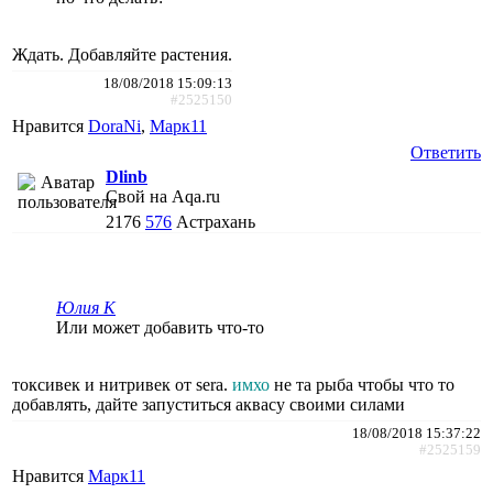
Ждать. Добавляйте растения.
18/08/2018 15:09:13
#2525150
Нравится
DoraNi
,
Марк11
Ответить
Dlinb
Свой на Aqa.ru
2176
576
Астрахань
Юлия К
Или может добавить что-то
токсивек и нитривек от sera.
имхо
не та рыба чтобы что то
добавлять, дайте запуститься аквасу своими силами
18/08/2018 15:37:22
#2525159
Нравится
Марк11