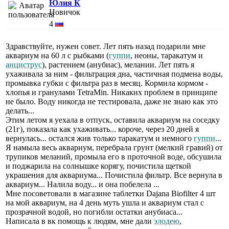
Юлия К
Новичок
4
Здравствуйте, нужен совет. Лет пять назад подарили мне
аквариум на 60 л с рыбками (
гуппи
, неоны, таракатум и
анциструс
), растением (анубиас), мелании. Лет пять я
ухаживала за ним - фильтрация дна, частичная подмена воды,
промывка губки с фильтра раз в месяц. Кормила кормом -
хлопья и гранулами TetraMin. Никаких проблем в принципе
не было. Воду никогда не тестировала, даже не знаю как это
делать...
Этим летом я уехала в отпуск, оставила аквариум на соседку
(21г), показала как ухаживать... короче, через 20 дней я
вернулась... остался жив только таракатум и немного
гуппи
...
Я намыла весь аквариум, перебрала грунт (мелкий гравий) от
трупиков меланий, промыла его в проточной воде, обсушила
и поджарила на солнышке корягу, почистила щеткой
украшения для аквариума... Почистила фильтр. Все вернула в
аквариум... Налила воду... и она побелела ...
Мне посоветовали в магазине таблетки Dajana Biofilter 4 шт
на мой аквариум, на 4 день муть ушла и аквариум стал с
прозрачной водой, но погибли остатки анубиаса...
Написала в вк помощь к людям, мне дали
элодею
,