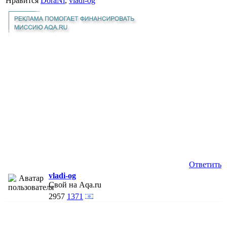
Нравится
DoraNi
,
vladi-og
Ответить
vladi-og
Свой на Aqa.ru
2957
1371