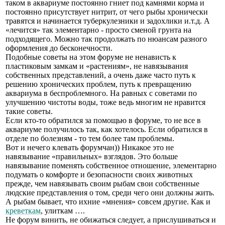
таком в аквариуме постоянно гниет под камнями корма и
постоянно присутствует нитрит, от чего рыбы хронически
травятся и начинается туберкулезники и задохлики и.т.д. А
«лечится» так элементарно - просто сменой грунта на
подходящего. Можно так продолжать по нюансам разного
оформления до бесконечности.
Подобные советы на этом форуме не ненависть к
пластиковым замкам и «растениям», не навязывания
собственных представлений, а очень даже часто путь к
решению хронических проблем, путь к превращению
аквариума в беспроблемного. На равных с советами по
улучшению чистоты воды, тоже ведь многим не нравится
такие советы.
Если кто-то обратился за помощью в форуме, то не все в
аквариуме получилось так, как хотелось. Если обратился в
отделе по болезням - то тем более там проблемы.
Вот и нечего клевать форумчан)) Никакое это не
навязывание «правильных» взглядов. Это больше
навязывание поменять собственное отношение, элементарно
подумать о комфорте и безопасности своих животных
прежде, чем навязывать своим рыбам свои собственные
людские представления о том, среди чего они должны жить.
А рыбам бывает, что ихние «мнения» совсем другие. Как и
креветкам
, улиткам ….
Не форум винить, не обижаться следует, а прислушиваться и