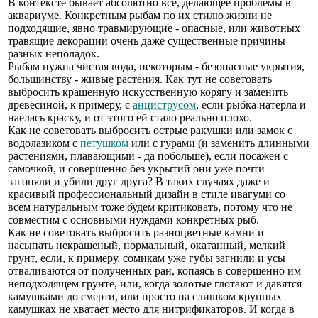
В контексте бывает абсолютно все, делающее проблемы в
аквариуме. Конкретным рыбам по их стилю жизни не
подходящие, явно травмирующие - опасные, или животных
травящие декорации очень даже существенные причины
разных неполадок.
Рыбам нужна чистая вода, некоторым - безопасные укрытия,
большинству - живые растения. Как тут не советовать
выбросить крашенную искусственную корягу и заменить
древесиной, к примеру, с
анциструсом
, если рыбка натерла и
наелась краску, и от этого ей стало реально плохо.
Как не советовать выбросить острые ракушки или замок с
водолазиком с
петушком
или с гурами (и заменить длинными
растениями, плавающими - да побольше), если посажен с
самочкой, и совершенно без укрытий они уже почти
загоняли и убили друг друга? В таких случаях даже и
красивый профессиональный дизайн в стиле ивагуми со
всем натуральным тоже будем критиковать, потому что не
совместим с основными нуждами конкретных рыб.
Как не советовать выбросить разноцветные камни и
насыпать некрашеный, нормальный, окатанный, мелкий
грунт, если, к примеру, сомикам уже губы загнили и усы
отваливаются от полученных ран, копаясь в совершенно им
неподходящем грунте, или, когда золотые глотают и давятся
камушками до смерти, или просто на слишком крупных
камушках не хватает место для нитрификаторов. И когда в