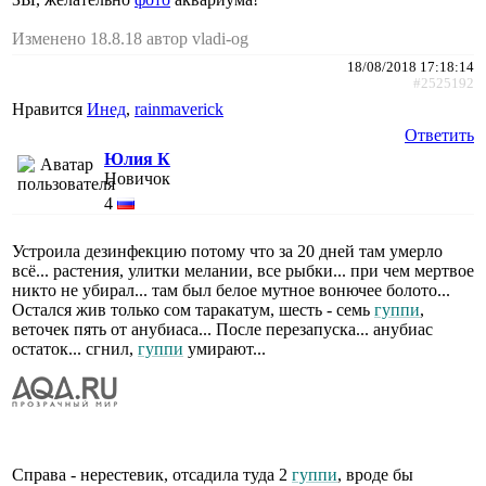
Изменено 18.8.18 автор vladi-og
18/08/2018 17:18:14
#2525192
Нравится
Инед
,
rainmaverick
Ответить
Юлия К
Новичок
4
Устроила дезинфекцию потому что за 20 дней там умерло
всё... растения, улитки мелании, все рыбки... при чем мертвое
никто не убирал... там был белое мутное вонючее болото...
Остался жив только сом таракатум, шесть - семь
гуппи
,
веточек пять от анубиаса... После перезапуска... анубиас
остаток... сгнил,
гуппи
умирают...
Справа - нерестевик, отсадила туда 2
гуппи
, вроде бы