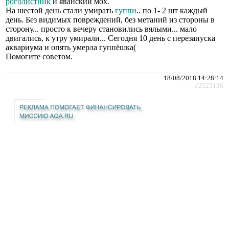
роголистник
и яванский мох.
На шестой день стали умирать
гуппи
.. по 1- 2 шт каждый
день. Без видимых повреждений, без метаний из стороны в
сторону... просто к вечеру становились вялыми... мало
двигались, к утру умирали... Сегодня 10 день с перезапуска
аквариума и опять умерла гуппёшка(
Помогите советом.
18/08/2018 14:28:14
#2525136