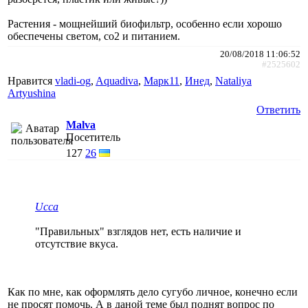
Растения - мощнейший биофильтр, особенно если хорошо
обеспечены светом, со2 и питанием.
20/08/2018 11:06:52
#2525602
Нравится
vladi-og
,
Aquadiva
,
Марк11
,
Инед
,
Nataliya
Artyushina
Ответить
Malva
Посетитель
127
26
Ucca
"Правильных" взглядов нет, есть наличие и
отсутствие вкуса.
Как по мне, как оформлять дело сугубо личное, конечно если
не просят помочь. А в даной теме был поднят вопрос по