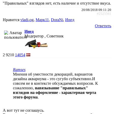
"Правильных" взглядов нет, есть наличие и отсутствие вкуса.
20/08/2018 09:11:20
#2525561
Нравится
vladi-og
,
Марк11
,
DoraNi
,
Инед
Ответить
Инед
Модератор , Советник
2
9210
14054
Ramses
Мнения об уместности декораций, вариантов
дизайна аквариума - это сугубо субъективно.И
совсем не в контексте обсуждаемых вопросов. К
сожалению,
навязывание "правильных"
взглядов на оформление - характерная черта
этого форума
.
А вот тут не соглашусь.