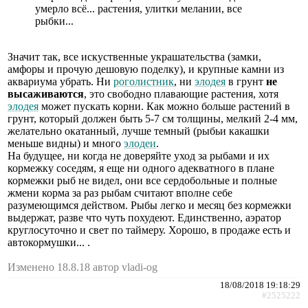
умерло всё... растения, улитки мелании, все
рыбки...
Значит так, все искуственные украшательства (замки,
амфоры и прочую дешовую поделку), и крупные камни из
аквариума убрать. Ни
роголистник
, ни
элодея
в грунт
не
высаживаются
, это свободно плавающие растения, хотя
элодея
может пускать корни. Как можно больше растений в
грунт, который должен быть 5-7 см толщины, мелкий 2-4 мм,
желательно окатанный, лучше темный (рыбьи какашки
меньше видны) и много
элодеи
.
На будущее, ни когда не доверяйте уход за рыбами и их
кормежку соседям, я еще ни одного адекватного в плане
кормежки рыб не видел, они все сердобольные и полные
жмени корма за раз рыбам считают вполне себе
разумеющимся действом. Рыбы легко и месяц без кормежки
выдержат, разве что чуть похудеют. Единственно, аэратор
круглосуточно и свет по таймеру. Хорошо, в продаже есть и
автокормушки... .
Изменено 18.8.18 автор vladi-og
18/08/2018 19:18:29
#2525222