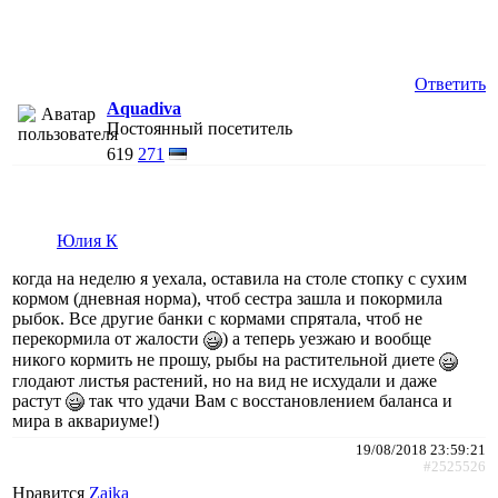
Ответить
Aquadiva
Постоянный посетитель
619
271
Юлия К
когда на неделю я уехала, оставила на столе стопку с сухим
кормом (дневная норма), чтоб сестра зашла и покормила
рыбок. Все другие банки с кормами спрятала, чтоб не
перекормила от жалости
) а теперь уезжаю и вообще
никого кормить не прошу, рыбы на растительной диете
глодают листья растений, но на вид не исхудали и даже
растут
так что удачи Вам с восстановлением баланса и
мира в аквариуме!)
19/08/2018 23:59:21
#2525526
Нравится
Zajka