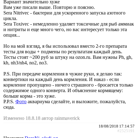
Вариант значительно хуже
Вам уже писали выше. Повторю и поясню.
Sera Nitrivec - бактерии для ускоренного запуска азотного
цикла.
Sera Toxivec - немедленно удаляет токсичные для рыб аммиак
и нитриты и еще много чего, но вас интересует только эта
опция...
Но на мой взгляд, я бы использовал вместо 2-го препарата
тесты для воды + подмены по результатам каждый день.
Тесты стоят ~200 руб за штуку на ozon.ru. Вам нужны Ph, gh,
kh, nh3/nh4, no2, no3.
P.S. При передаче кормления в чужие руки, я делаю так:
конвертики на каждый день кормления. И наказ - если
кормление пропущено - ничего страшного - бросается только
содержимое одного конверта. И объяснение кормящему:
больше корма - это хуже.
P.P.S.
Фото
аквариума сделайте, и выложите, пожалуйста,
сюда.
Изменено 18.8.18 автор rainmaverick
18/08/2018 17:14:57
#2525191