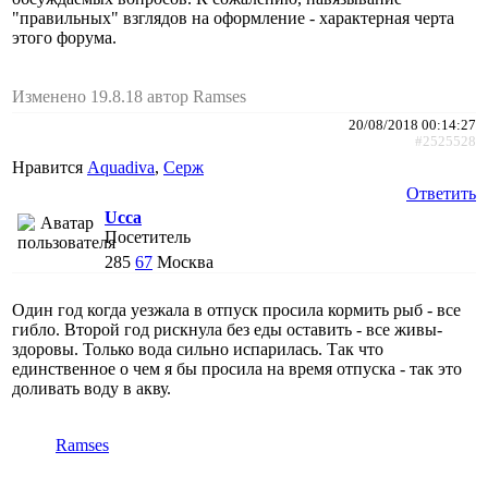
"правильных" взглядов на оформление - характерная черта
этого форума.
Изменено 19.8.18 автор Ramses
20/08/2018 00:14:27
#2525528
Нравится
Aquadiva
,
Cepж
Ответить
Ucca
Посетитель
285
67
Москва
Один год когда уезжала в отпуск просила кормить рыб - все
гибло. Второй год рискнула без еды оставить - все живы-
здоровы. Только вода сильно испарилась. Так что
единственное о чем я бы просила на время отпуска - так это
доливать воду в акву.
Ramses