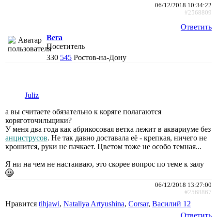
06/12/2018 10:34:22
#2568809
Ответить
Вега
Посетитель
330
545
Ростов-на-Дону
Juliz
а вы считаете обязательно к коряге полагаются
коряготочильщики?
У меня два года как абрикосовая ветка лежит в аквариуме без
анциструсов
. Не так давно доставала её - крепкая, ничего не
крошится, руки не пачкает. Цветом тоже не особо темная...
Я ни на чем не настаиваю, это скорее вопрос по теме к залу
06/12/2018 13:27:00
#2568867
Нравится
tihjawi
,
Nataliya Artyushina
,
Corsar
,
Василий 12
Ответить