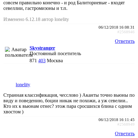
совсем правильно конечно - и род Балиториевые - входят
севеллии, гастромизоны и т.п.
Изменено 6.12.18 автор lonelity
06/12/2018 16:08:31
#2568946
Ответить
Skystranger
Постоянный посетитель
871
403
Москва
lonelity
Странная классификация, чесслово ) Аканты точно вьюны по
виду и поведению, боции никак не похожи, а уж севелии..
Кто их к вьюнам отнес? этож пара сросшихся блина с одним
хвостом )
06/12/2018 16:11:45
#2568949
Ответить