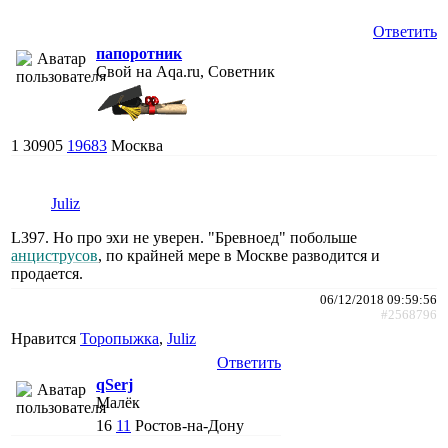
Ответить
папоротник
Свой на Aqa.ru, Советник
1
30905
19683
Москва
Juliz
L397. Но про эхи не уверен. "Бревноед" побольше
анциструсов
, по крайней мере в Москве разводится и
продается.
06/12/2018 09:59:56
#2568796
Нравится
Торопыжка
,
Juliz
Ответить
qSerj
Малёк
16
11
Ростов-на-Дону