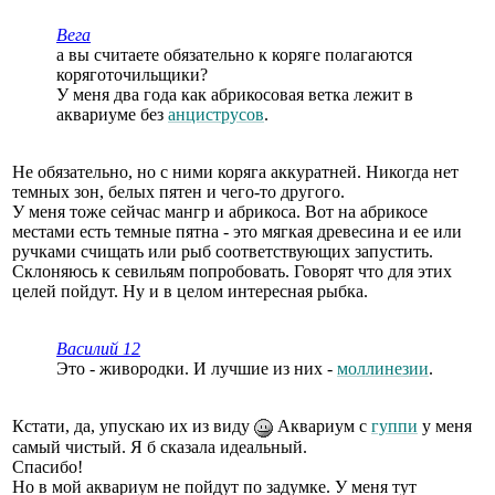
Вега
а вы считаете обязательно к коряге полагаются
коряготочильщики?
У меня два года как абрикосовая ветка лежит в
аквариуме без
анциструсов
.
Не обязательно, но с ними коряга аккуратней. Никогда нет
темных зон, белых пятен и чего-то другого.
У меня тоже сейчас мангр и абрикоса. Вот на абрикосе
местами есть темные пятна - это мягкая древесина и ее или
ручками счищать или рыб соответствующих запустить.
Склоняюсь к севильям попробовать. Говорят что для этих
целей пойдут. Ну и в целом интересная рыбка.
Василий 12
Это - живородки. И лучшие из них -
моллинезии
.
Кстати, да, упускаю их из виду
Аквариум с
гуппи
у меня
самый чистый. Я б сказала идеальный.
Спасибо!
Но в мой аквариум не пойдут по задумке. У меня тут