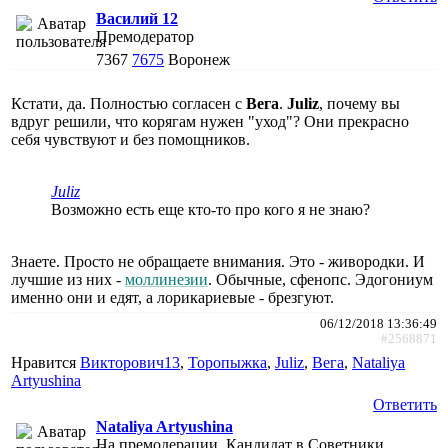
Василий 12
Премодератор
7367
7675
Воронеж
Кстати, да. Полностью согласен с
Вега
.
Juliz
, почему вы
вдруг решили, что корягам нужен "уход"? Они прекрасно
себя чувствуют и без помощников.
Juliz
Возможно есть еще кто-то про кого я не знаю?
Знаете. Просто не обращаете внимания. Это - живородки. И
лучшие из них -
моллинезии
. Обычные, сфенопс. Эдогониум
именно они и едят, а лорикариевые - брезгуют.
06/12/2018 13:36:49
#2568871
Нравится
Викторович13
,
Торопыжка
,
Juliz
,
Вега
,
Nataliya
Artyushina
Ответить
Nataliya Artyushina
На премодерации, Кандидат в Советники