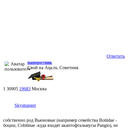
Ответить
папоротник
Свой на Aqa.ru, Советник
1
30905
19683
Москва
Skystranger
собственно род Вьюновые (например семейства Botiidae -
боции, Cobitinae -куда входят акантофтальмусы Pangio), не