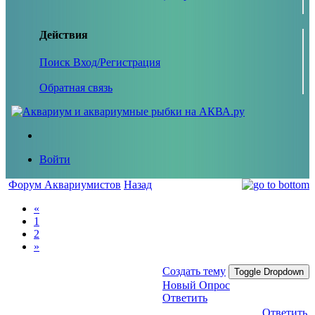
Действия
Поиск
Вход/Регистрация
Обратная связь
Войти
Форум Аквариумистов
Назад
«
1
2
»
Создать тему
Toggle Dropdown
Новый Опрос
Ответить
Ответить