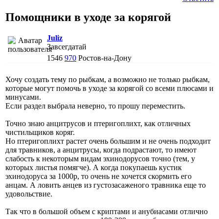
Помощники в уходе за корягой
Juliz
Завсегдатай
1546
970
Ростов-на-Дону
Хочу создать тему по рыбкам, а возможно не только рыбкам,
которые могут помочь в уходе за корягой со всеми плюсами и
минусами.
Если раздел выбрала неверно, то прошу переместить.
Точно знаю анцитрусов и птеригоплихт, как отличных
чистильщиков коряг.
Но птеригоплихт растет очень большим и не очень подходит
для травников, а анцитрусы, когда подрастают, то имеют
слабость к некоторым видам эхинодорусов точно (тем, у
которых листья помягче). А когда покупаешь кустик
эхинодоруса за 1000р, то очень не хочется скормить его
анцам. А ловить анцев из густозасаженого травника еще то
удовольствие.
Так что в большой объем с криптами и анубиасами отлично