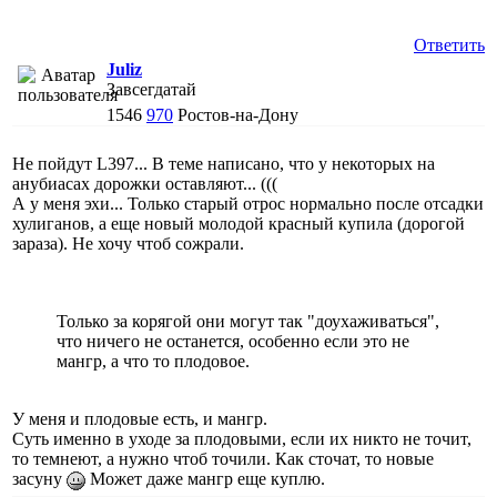
Ответить
Juliz
Завсегдатай
1546
970
Ростов-на-Дону
Не пойдут L397... В теме написано, что у некоторых на
анубиасах дорожки оставляют... (((
А у меня эхи... Только старый отрос нормально после отсадки
хулиганов, а еще новый молодой красный купила (дорогой
зараза). Не хочу чтоб сожрали.
Только за корягой они могут так "доухаживаться",
что ничего не останется, особенно если это не
мангр, а что то плодовое.
У меня и плодовые есть, и мангр.
Суть именно в уходе за плодовыми, если их никто не точит,
то темнеют, а нужно чтоб точили. Как сточат, то новые
засуну
Может даже мангр еще куплю.