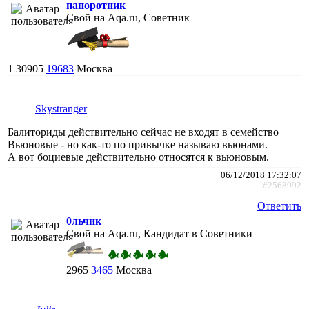
папоротник
Свой на Aqa.ru, Советник
1
30905
19683
Москва
Skystranger
Балиториды действительно сейчас не входят в семейство
Вьюновые - но как-то по привычке называю вьюнами.
А вот боциевые действительно относятся к вьюновым.
06/12/2018 17:32:07
#2568992
Ответить
0льчик
Свой на Aqa.ru, Кандидат в Советники
2965
3465
Москва