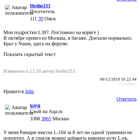
Hedin333
Посетитель
111
39
Омск
Мои подростки L397. Постоянно на коряге )
В октябре привез из Москвы, в багаже. Доехали нормально.
Брал у Naum, здесь на форуме.
Показать скрытый текст
Изменено 6.12.18 автор Hedin333
06/12/2018 10:22:44
#2568804
Нравится
Juliz
Ответить
it@it
Свой на Aqa.ru
3388
3865
Москва
У меня Panaque maccus L-104 за 8 лет ни одной травинки не
попортил. А в список можно добавить наверно кучу L-ек,