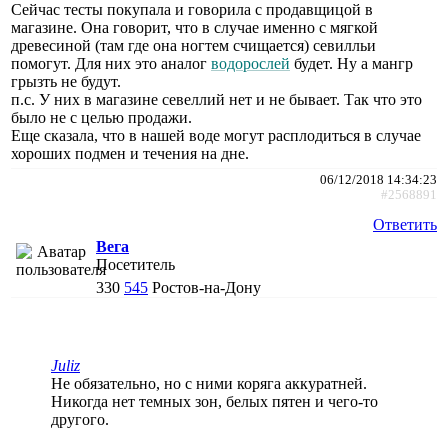
Сейчас тесты покупала и говорила с продавщицой в
магазине. Она говорит, что в случае именно с мягкой
древесиной (там где она ногтем счищается) севилльи
помогут. Для них это аналог
водорослей
будет. Ну а мангр
грызть не будут.
п.с. У них в магазине севеллий нет и не бывает. Так что это
было не с целью продажи.
Еще сказала, что в нашей воде могут расплодиться в случае
хороших подмен и течения на дне.
06/12/2018 14:34:23
#2568891
Ответить
Вега
Посетитель
330
545
Ростов-на-Дону
Juliz
Не обязательно, но с ними коряга аккуратней.
Никогда нет темных зон, белых пятен и чего-то
другого.