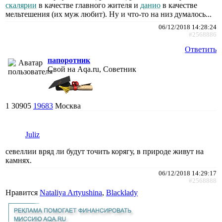
скалярии
в качестве главного жителя и
данио
в качестве
мельтешения (их муж любит). Ну и что-то на низ думалось...
06/12/2018 14:28:24
#2568886
Ответить
папоротник
Свой на Aqa.ru, Советник
1
30905
19683
Москва
Juliz
севеллии вряд ли будут точить корягу, в природе живут на
камнях.
06/12/2018 14:29:17
#2568888
Нравится
Nataliya Artyushina
,
Blacklady