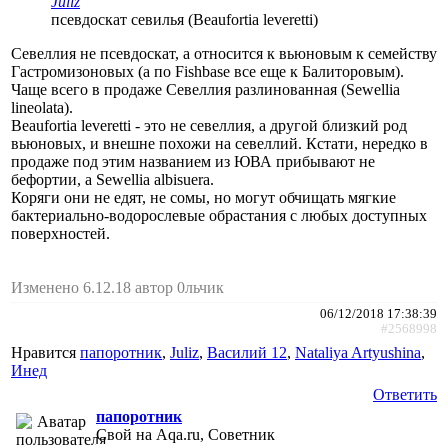
Juliz
псевдоскат севилья (Beaufortia leveretti)
Севеллия не псевдоскат, а относится к вьюновым к семейству
Гастромизоновых (а по Fishbase все еще к Балиторовым).
Чаще всего в продаже Севеллия разлинованная (Sewellia
lineolata).
Beaufortia leveretti - это не севеллия, а другой близкий род
вьюновых, и внешне похожи на севеллий. Кстати, нередко в
продаже под этим названием из ЮВА прибывают не
бефортии, а Sewellia albisuera.
Коряги они не едят, не сомы, но могут обчищать мягкие
бактериально-водорослевые обрастания с любых доступных
поверхностей.
Изменено 6.12.18 автор 0льчик
06/12/2018 17:38:39
#2568998
Нравится
папоротник
,
Juliz
,
Василий 12
,
Nataliya Artyushina
,
Инед
Ответить
папоротник
Свой на Aqa.ru, Советник