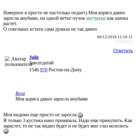
Наверное я просто не настолько педант) Моя коряга давно
заросла анубами, на одной ветке пучок
нитчатки
как шапка
растёт.
О севельках кстати сама думала не так давно
06/12/2018 15:10:12
#2568912
Ответить
Juliz
Завсегдатай
1546
970
Ростов-на-Дону
Вега
Моя коряга давно заросла анубами
Моя видимо еще просто не заросла
Я только 3 кустика нано привязала. Надо еще прикупить. Как
зарастет, то не так видно будет и не будет мне глаз мозолить