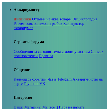
Аквариумисту
Дневники
Отзывы на аква товары
Энциклопедия
Расчет совместимости рыбок
Калькулятор
аквариумов
Сервисы форума
Сообщения за сегодня
Темы с моим участием
Список
пользователей
Правила
Общение
Календарь событий
Чат в Telegram
Аквариумисты на
карте
Группа в VK
Интересно
Наши Магазины
Мы все :)
Игра на память