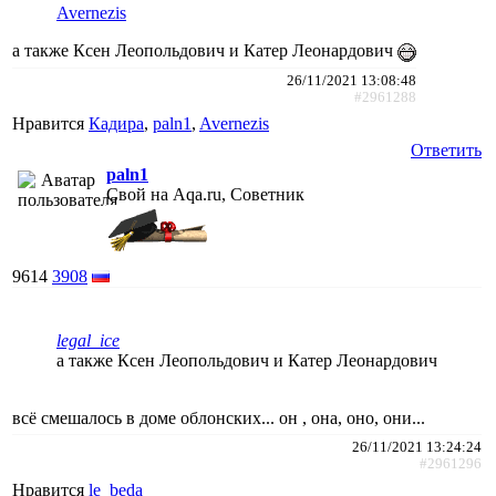
Avernezis
а также Ксен Леопольдович и Катер Леонардович
26/11/2021 13:08:48
#2961288
Нравится
Кадира
,
paln1
,
Avernezis
Ответить
paln1
Свой на Aqa.ru, Советник
9614
3908
legal_ice
а также Ксен Леопольдович и Катер Леонардович
всё смешалось в доме облонских... он , она, оно, они...
26/11/2021 13:24:24
#2961296
Нравится
le_beda