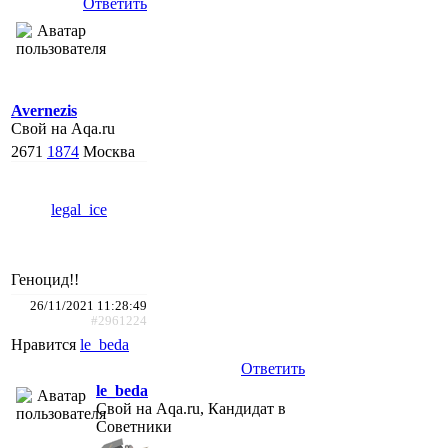
Ответить
Avernezis
Свой на Aqa.ru
2671
1874
Москва
legal_ice
Геноцид!!
26/11/2021 11:28:49
#2961224
Нравится
le_beda
Ответить
le_beda
Свой на Aqa.ru, Кандидат в
Советники