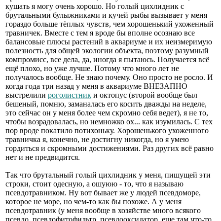
кушать я могу очень хорошо. Но голый цихлидник с
брутальными булыжниками и кучей рыбы вызывает у меня
гораздо больше тёплых чувств, чем хорошенький ухоженный
травничек. Вместе с тем я вроде бы вполне осознаю все
балансовые плюсы растений в аквариуме и их неизмеримую
полезность для общей экологии объекта, поэтому разумный
компромисс, все дела, да, иногда я пытаюсь. Получается всё
ещё плохо, но уже лучше. Потому что много лет не
получалось вообще. Не знаю почему. Оно просто не росло. И
когда года три назад у меня в аквариуме ВНЕЗАПНО
выстрелили
роголистник
и октопус (второй вообще был
бешеный, помню, заманалась его косить дважды на неделе,
это сейчас он у меня более чем скромно себя ведет), я не то,
чтобы возрадовалась, но немножко ох... как изумилась. С тех
пор вроде покатило потихоньку. Хорошенького ухоженного
травничка я, конечно, не достигну никогда, но я умею
гордиться и скромными достижениями. Раз других всё равно
нет и не предвидится.
Так что брутальный голый цихлидник у меня, пишущей эти
строки, стоит одесную, а ошуюю - то, что я называю
псевдотравником. Ну вот бывает же у людей псевдоморе,
которое не море, но чем-то как бы похоже. А у меня
псевдотравник (у меня вообще в хозяйстве много всякого
псевдо, псевдофитофильтр, псевдооксидатор, еще там что-то,