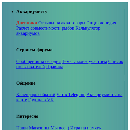
Аквариумисту
Дневники
Отзывы на аква товары
Энциклопедия
Расчет совместимости рыбок
Калькулятор
аквариумов
Сервисы форума
Сообщения за сегодня
Темы с моим участием
Список
пользователей
Правила
Общение
Календарь событий
Чат в Telegram
Аквариумисты на
карте
Группа в VK
Интересно
Наши Магазины
Мы все :)
Игра на память