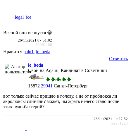
legal_ice
Весной они вернутся 😁
26/11/2021 07:51:02
#2961180
Нравится
paln1
,
le_beda
Ответить
le_beda
Свой на Aqa.ru, Кандидат в Советники
15872
29941
Санкт-Петербург
вот только сейчас пришло в голову, а не от пробиокса ли
акролюксы слиняли? может, им жрать нечего стало после
этих чудо-бактерий?
26/11/2021 11:27:52
#2961223