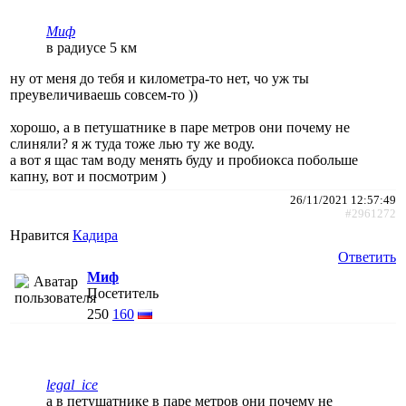
Миф
в радиусе 5 км
ну от меня до тебя и километра-то нет, чо уж ты
преувеличиваешь совсем-то ))
хорошо, а в петушатнике в паре метров они почему не
слиняли? я ж туда тоже лью ту же воду.
а вот я щас там воду менять буду и пробиокса побольше
капну, вот и посмотрим )
26/11/2021 12:57:49
#2961272
Нравится
Кадира
Ответить
Миф
Посетитель
250
160
legal_ice
а в петушатнике в паре метров они почему не