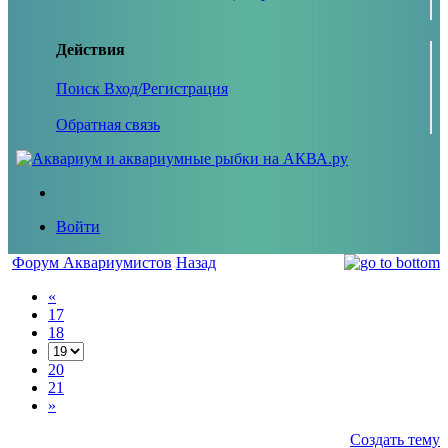
Действия
Поиск
Вход/Регистрация
Обратная связь
Войти
Форум Аквариумистов
Назад
«
17
18
20
21
»
Создать тему