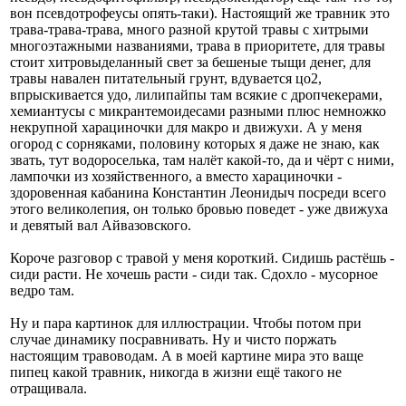
вон псевдотрофеусы опять-таки). Настоящий же травник это
трава-трава-трава, много разной крутой травы с хитрыми
многоэтажными названиями, трава в приоритете, для травы
стоит хитровыделанный свет за бешеные тыщи денег, для
травы навален питательный грунт, вдувается цо2,
впрыскивается удо, лилипайпы там всякие с дропчекерами,
хемиантусы с микрантемоидесами разными плюс немножко
некрупной харациночки для макро и движухи. А у меня
огород с сорняками, половину которых я даже не знаю, как
звать, тут водороселька, там налёт какой-то, да и чёрт с ними,
лампочки из хозяйственного, а вместо харациночки -
здоровенная кабанина Константин Леонидыч посреди всего
этого великолепия, он только бровью поведет - уже движуха
и девятый вал Айвазовского.
Короче разговор с травой у меня короткий. Сидишь растёшь -
сиди расти. Не хочешь расти - сиди так. Сдохло - мусорное
ведро там.
Ну и пара картинок для иллюстрации. Чтобы потом при
случае динамику посравнивать. Ну и чисто поржать
настоящим травоводам. А в моей картине мира это ваще
пипец какой травник, никогда в жизни ещё такого не
отращивала.