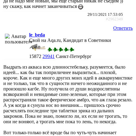
да не надо мне новый, мы еще старый никак не съедим ))
ну скажу, как начнет заканчиваться
29/11/2021 17:53:05
#2962349
Ответить
le_beda
Свой на Aqa.ru, Кандидат в Советники
15872
29941
Санкт-Петербург
Выдрать из акваса всю длинностебельку, разумеется, было
идеей... как бы так поприличнее выразиться... плохой,
короче. Как и еще много других моих идей в аквариумистике
и не только, так что в сущности ничего неожиданного и не
произошло кагбе. Ну получила от души водорослятины
всякоразной и невидимые сине-зеленые, которые при этом
распространяли такое феерическое амбрэ, что аж глаза резало.
А уж когда я сунула нос во внешник... пришлось срочно
расчехлять последние три таблетки эрика из дальних
закромов. Пока не знаю, помогло ли, их если не трогать, то
они не воняют, а трогать мне пока то лень, то некогда.
Вот только-только всё вроде бы по чуть-чуть начинает