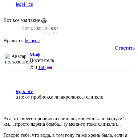
legal_ice
Вот все мы такие
26/11/2021 12:48:07
#2961264
Нравится
le_beda
Ответить
Миф
Посетитель
250
160
legal_ice
а не от пробиокса ли акролюксы слиняли
Ага, от твоего пробиокса слиняли, конечно.... в радиусе 5
км..., просто ядрена бомба... (у меня-то тоже слиняли)...
Говорю тебе, что вода, в том году та же хрень была, если я