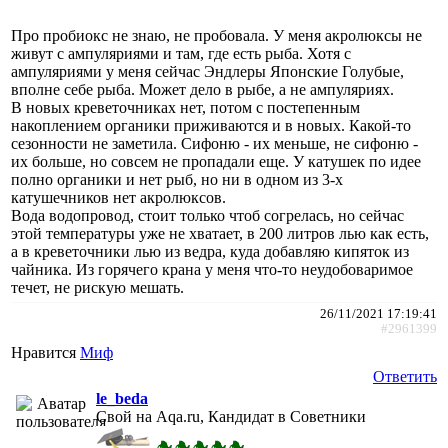
Про пробиокс не знаю, не пробовала. У меня акролюксы не
живут с ампуляриями и там, где есть рыба. Хотя с
ампуляриями у меня сейчас Эндлеры Японские Голубые,
вполне себе рыба. Может дело в рыбе, а не ампуляриях.
В новых креветочниках нет, потом с постепенным
накоплением органики приживаются и в новых. Какой-то
сезонности не заметила. Сифоню - их меньше, не сифоню -
их больше, но совсем не пропадали еще. У катушек по идее
полно органики и нет рыб, но ни в одном из 3-х
катушечников нет акролюксов.
Вода водопровод, стоит только чтоб согрелась, но сейчас
этой температуры уже не хватает, в 200 литров лью как есть,
а в креветочники лью из ведра, куда добавляю кипяток из
чайника. Из горячего крана у меня что-то неудобоваримое
течет, не рискую мешать.
26/11/2021 17:19:41
#2961399
Нравится
Миф
Ответить
le_beda
Свой на Aqa.ru, Кандидат в Советники