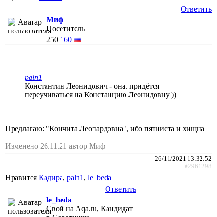
Ответить
Миф
Посетитель
250
160
paln1
Константин Леонидович - она. придётся
переучиваться на Констанцию Леонидовну ))
Предлагаю: "Кончита Леопардовна", ибо пятниста и хищна
Изменено 26.11.21 автор Миф
26/11/2021 13:32:52
#2961298
Нравится
Кадира
,
paln1
,
le_beda
Ответить
le_beda
Свой на Aqa.ru, Кандидат