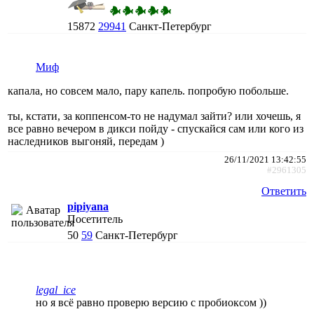
15872
29941
Санкт-Петербург
Миф
капала, но совсем мало, пару капель. попробую побольше.
ты, кстати, за коппенсом-то не надумал зайти? или хочешь, я
все равно вечером в дикси пойду - спускайся сам или кого из
наследников выгоняй, передам )
26/11/2021 13:42:55
#2961305
Ответить
pipiyana
Посетитель
50
59
Санкт-Петербург
legal_ice
но я всё равно проверю версию с пробиоксом ))