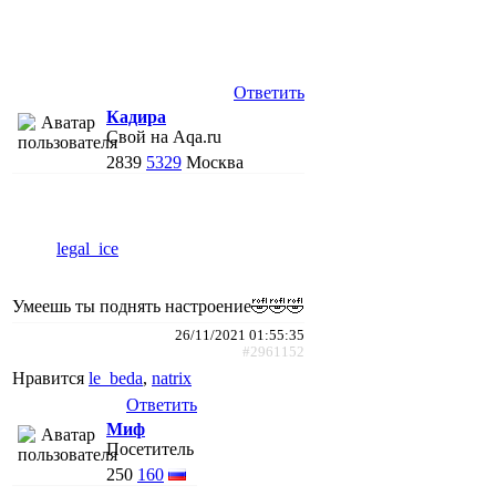
Ответить
Кадира
Свой на Aqa.ru
2839
5329
Москва
legal_ice
Умеешь ты поднять настроение🤣🤣🤣
26/11/2021 01:55:35
#2961152
Нравится
le_beda
,
natrix
Ответить
Миф
Посетитель
250
160