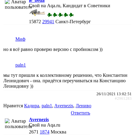
le_beda
Свой на Aqa.ru, Кандидат в Советники
15872
29941
Санкт-Петербург
Миф
но я всё равно проверю версию с пробиоксом ))
paln1
мы тут пришли к коллективному решению, что Константин
Леонидович - она. придётся переучиваться на Констанцию
Леонидовну ))
26/11/2021 13:02:51
#2961283
Нравится
Кадира
,
paln1
,
Avernezis
,
Лениво
Ответить
Avernezis
Свой на Aqa.ru
2671
1874
Москва