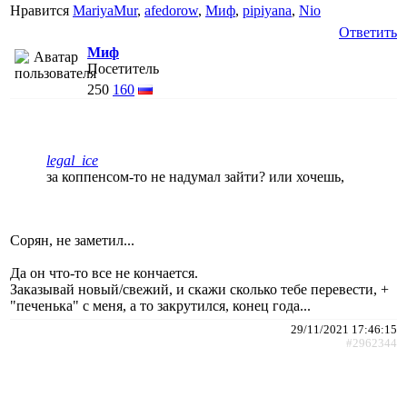
Нравится
MariyaMur
,
afedorow
,
Миф
,
pipiyana
,
Nio
Ответить
Миф
Посетитель
250
160
legal_ice
за коппенсом-то не надумал зайти? или хочешь,
Сорян, не заметил...
Да он что-то все не кончается.
Заказывай новый/свежий, и скажи сколько тебе перевести, +
"печенька" с меня, а то закрутился, конец года...
29/11/2021 17:46:15
#2962344