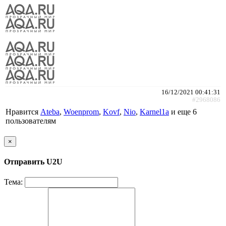
16/12/2021 00:41:31
#2968086
Нравится
Ateba
,
Woenprom
,
Kovf
,
Nio
,
Karnel1a
и еще
6
пользователям
×
Отправить U2U
Тема: