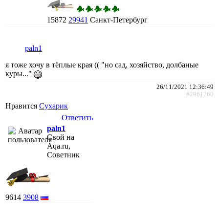
15872
29941
Санкт-Петербург
paln1
я тоже хочу в тёплые края (( "но сад, хозяйство, долбаные
куры..."
26/11/2021 12:36:49
#2961260
Нравится
Сухарик
Ответить
paln1
Свой на
Aqa.ru,
Советник
9614
3908