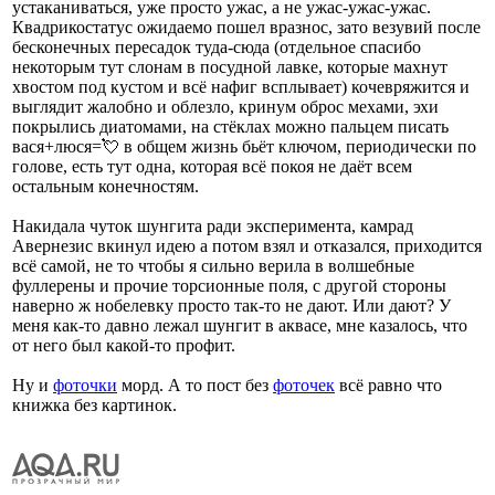
устаканиваться, уже просто ужас, а не ужас-ужас-ужас.
Квадрикостатус ожидаемо пошел вразнос, зато везувий после
бесконечных пересадок туда-сюда (отдельное спасибо
некоторым тут слонам в посудной лавке, которые махнут
хвостом под кустом и всё нафиг всплывает) кочевряжится и
выглядит жалобно и облезло, кринум оброс мехами, эхи
покрылись диатомами, на стёклах можно пальцем писать
вася+люся=💘 в общем жизнь бьёт ключом, периодически по
голове, есть тут одна, которая всё покоя не даёт всем
остальным конечностям.
Накидала чуток шунгита ради эксперимента, камрад
Авернезис вкинул идею а потом взял и отказался, приходится
всё самой, не то чтобы я сильно верила в волшебные
фуллерены и прочие торсионные поля, с другой стороны
наверно ж нобелевку просто так-то не дают. Или дают? У
меня как-то давно лежал шунгит в аквасе, мне казалось, что
от него был какой-то профит.
Ну и
фоточки
морд. А то пост без
фоточек
всё равно что
книжка без картинок.