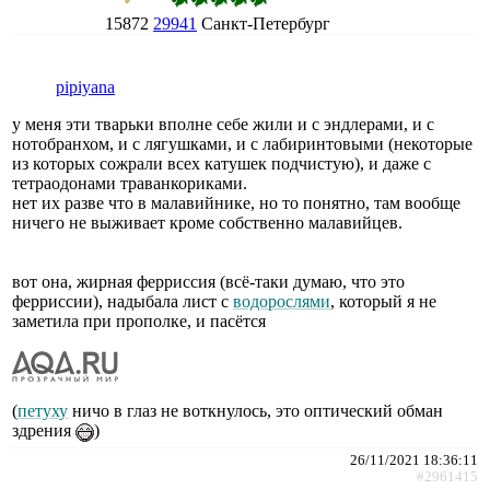
15872
29941
Санкт-Петербург
pipiyana
у меня эти тварьки вполне себе жили и с эндлерами, и с
нотобранхом, и с лягушками, и с лабиринтовыми (некоторые
из которых сожрали всех катушек подчистую), и даже с
тетраодонами траванкориками.
нет их разве что в малавийнике, но то понятно, там вообще
ничего не выживает кроме собственно малавийцев.
вот она, жирная ферриссия (всё-таки думаю, что это
ферриссии), надыбала лист с
водорослями
, который я не
заметила при прополке, и пасётся
(
петуху
ничо в глаз не воткнулось, это оптический обман
здрения
)
26/11/2021 18:36:11
#2961415