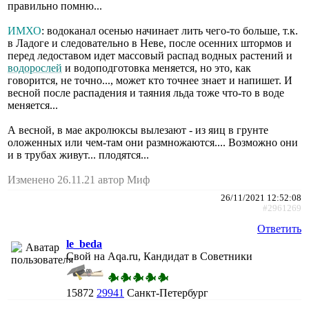
правильно помню...
ИМХО
: водоканал осенью начинает лить чего-то больше, т.к.
в Ладоге и следовательно в Неве, после осенних штормов и
перед ледоставом идет массовый распад водных растений и
водорослей
и водоподготовка меняется, но это, как
говорится, не точно..., может кто точнее знает и напишет. И
весной после распадения и таяния льда тоже что-то в воде
меняется...
А весной, в мае акролюксы вылезают - из яиц в грунте
оложенных или чем-там они размножаются.... Возможно они
и в трубах живут... плодятся...
Изменено 26.11.21 автор Миф
26/11/2021 12:52:08
#2961269
Ответить
le_beda
Свой на Aqa.ru, Кандидат в Советники
15872
29941
Санкт-Петербург