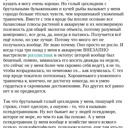
кушать я могу очень хорошо. Но голый цихлидник с
брутальными булыжниками и кучей рыбы вызывает у меня
гораздо больше тёплых чувств, чем хорошенький ухоженный
травничек. Вместе с тем я вроде бы вполне осознаю все
балансовые плюсы растений в аквариуме и их неизмеримую
полезность для общей экологии объекта, поэтому разумный
компромисс, все дела, да, иногда я пытаюсь. Получается всё
ещё плохо, но уже лучше. Потому что много лет не
получалось вообще. Не знаю почему. Оно просто не росло. И
когда года три назад у меня в аквариуме ВНЕЗАПНО
выстрелили
роголистник
и октопус (второй вообще был
бешеный, помню, заманалась его косить дважды на неделе,
это сейчас он у меня более чем скромно себя ведет), я не то,
чтобы возрадовалась, но немножко ох... как изумилась. С тех
пор вроде покатило потихоньку. Хорошенького ухоженного
травничка я, конечно, не достигну никогда, но я умею
гордиться и скромными достижениями. Раз других всё равно
нет и не предвидится.
Так что брутальный голый цихлидник у меня, пишущей эти
строки, стоит одесную, а ошуюю - то, что я называю
псевдотравником. Ну вот бывает же у людей псевдоморе,
которое не море, но чем-то как бы похоже. А у меня
псевдотравник (у меня вообще в хозяйстве много всякого
псевдо, псевдофитофильтр, псевдооксидатор, еще там что-то,