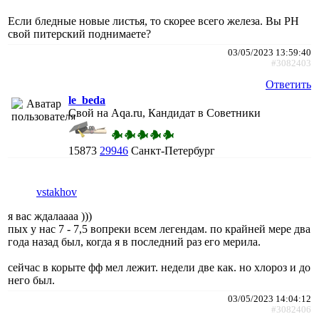
Если бледные новые листья, то скорее всего железа. Вы PH
свой питерский поднимаете?
03/05/2023 13:59:40
#3082403
Ответить
le_beda
Свой на Aqa.ru, Кандидат в Советники
15873
29946
Санкт-Петербург
vstakhov
я вас ждалаааа )))
пых у нас 7 - 7,5 вопреки всем легендам. по крайней мере два
года назад был, когда я в последний раз его мерила.
сейчас в корыте фф мел лежит. недели две как. но хлороз и до
него был.
03/05/2023 14:04:12
#3082406