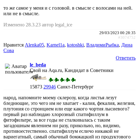
то же самое у меня и с головой. в смысле с волосами на ней.
или не в смысле.
Изменено 28.3.23 автор legal_ice
29/03/2023 00:28:35
#3074752
Нравится
Alenka05
,
Karnel1a
,
kotoshki
,
ВладимиРыбка
,
Дина
Сова
Ответить
le_beda
Свой на Aqa.ru, Кандидат в Советники
15873
29946
Санкт-Петербург
народ, напомните моему склерозу, когда листья лезут
бледнющие, это чего им не хватает - калия, фекалия, железия,
плутония со стронцием или еще какого чортия лысиевого?
первый раз наблюдаю хлорозный спатифиллум в
фитофильтре, за все годы не сталкивалась с таким
загадошным явлением ни разу, прикольно, но, видимо,
противоестественно. спатифиллум есличо никакой не
вариегатный, самый обычный бомжацкий из продуктового