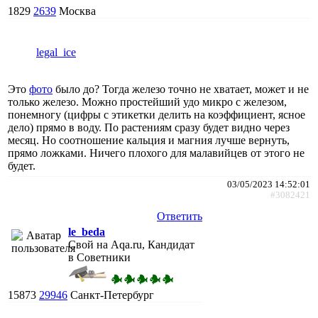
1829
2639
Москва
legal_ice
Это
фото
было до? Тогда железо точно не хватает, может и не
только железо. Можно простейший удо микро с железом,
понемногу (цифры с этикетки делить на коэффициент, ясное
дело) прямо в воду. По растениям сразу будет видно через
месяц. Но соотношение кальция и магния лучше вернуть,
прямо ложками. Ничего плохого для малавийцев от этого не
будет.
03/05/2023 14:52:01
#3082421
Ответить
le_beda
Свой на Aqa.ru, Кандидат
в Советники
15873
29946
Санкт-Петербург