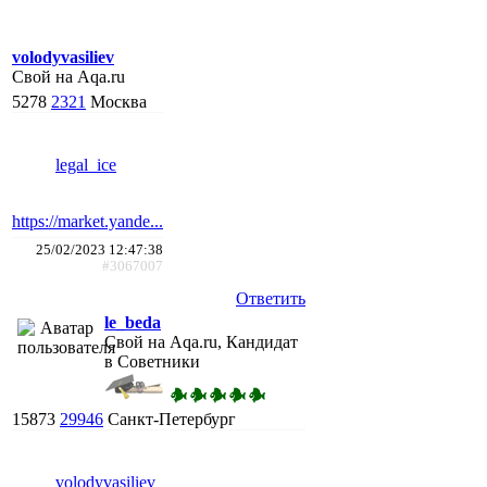
volodyvasiliev
Свой на Aqa.ru
5278
2321
Москва
legal_ice
https://market.yande...
25/02/2023 12:47:38
#3067007
Ответить
le_beda
Свой на Aqa.ru, Кандидат
в Советники
15873
29946
Санкт-Петербург
volodyvasiliev