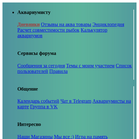
Аквариумисту
Дневники
Отзывы на аква товары
Энциклопедия
Расчет совместимости рыбок
Калькулятор
аквариумов
Сервисы форума
Сообщения за сегодня
Темы с моим участием
Список
пользователей
Правила
Общение
Календарь событий
Чат в Telegram
Аквариумисты на
карте
Группа в VK
Интересно
Наши Магазины
Мы все :)
Игра на память