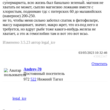
супермаркета, всю жизнь был банально зеленый. магния не
хватать не может, сыплю магнезию ложками вместе с
хлористым, поднимаю тдс с питерских 60 до малавийских
(наверное) 200-250.
не то, чтобы меня сильно заботил спатик в фитофильтре,
массу наращивает, значит, макро жрет, что из-под него и
требуется, но вдруг рыбе тоже какого-нибудь железа не
хватает, а это ж гемоглобин там и вот это вот всьо.
Изменено 3.5.23 автор legal_ice
03/05/2023 10:32:46
#3082347
Ответить
Andrey-70
Постоянный посетитель
972
522
Нижний Тагил
legal_ice