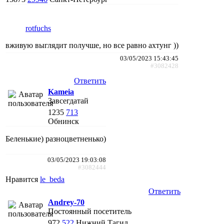
rotfuchs
вживую выглядит получше, но все равно ахтунг ))
03/05/2023 15:43:45
#3082428
Ответить
Kameia
Завсегдатай
1235
713
Обнинск
Беленькие) разноцветненько)
03/05/2023 19:03:08
#3082444
Нравится
le_beda
Ответить
Andrey-70
Постоянный посетитель
972
522
Нижний Тагил