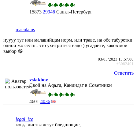
15873
29946
Санкт-Петербург
maculatus
нуууу тут или малавийцам норм, или траве, на обе табуретки
одной жо сесть - это ухитриться надо ) угадайте, каков мой
выбор 😆
03/05/2023 13:57:00
#3082401
Ответить
vstakhov
Свой на Aqa.ru, Кандидат в Советники
4601
4036
legal_ice
когда листья лезут бледнющие,