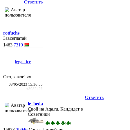
Ответить
rotfuchs
Завсегдатай
1463
7319
legal_ice
Ого, какое! 👀
03/05/2023 15:36:55
#3082426
Ответить
le_beda
Свой на Aqa.ru, Кандидат в
Советники
15873
29946
Санкт-Петербург