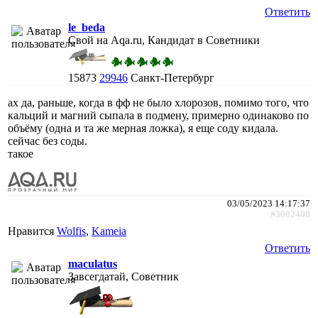
Ответить
le_beda
Свой на Aqa.ru, Кандидат в Советники
15873
29946
Санкт-Петербург
ах да, раньше, когда в фф не было хлорозов, помимо того, что
кальций и магний сыпала в подмену, примерно одинаково по
объёму (одна и та же мерная ложка), я еще соду кидала.
сейчас без соды.
такое
03/05/2023 14:17:37
#3082408
Нравится
Wolfis
,
Kameia
Ответить
maculatus
Завсегдатай, Советник