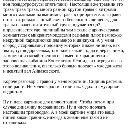
вон псевдотрофеусы опять-таки). Настоящий же травник это
трава-трава-трава, много разной крутой травы с хитрыми
многоэтажными названиями, трава в приоритете, для травы
стоит хитровыделанный свет за бешеные тыщи денег, для
травы навален питательный грунт, вдувается цо2,
впрыскивается удо, лилипайпы там всякие с дропчекерами,
хемиантусы с микрантемоидесами разными плюс немножко
некрупной харациночки для макро и движухи. А у меня
огород с сорняками, половину которых я даже не знаю, как
звать, тут водороселька, там налёт какой-то, да и чёрт с ними,
лампочки из хозяйственного, а вместо харациночки -
здоровенная кабанина Константин Леонидыч посреди всего
этого великолепия, он только бровью поведет - уже движуха
и девятый вал Айвазовского.
Короче разговор с травой у меня короткий. Сидишь растёшь -
сиди расти. Не хочешь расти - сиди так. Сдохло - мусорное
ведро там.
Ну и пара картинок для иллюстрации. Чтобы потом при
случае динамику посравнивать. Ну и чисто поржать
настоящим травоводам. А в моей картине мира это ваще
пипец какой травник, никогда в жизни ещё такого не
отращивала.