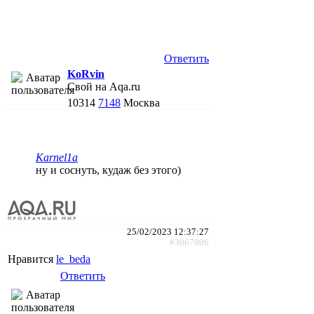
Ответить
KoRvin
Свой на Aqa.ru
10314
7148
Москва
Karnel1a
ну и соснуть, кудаж без этого)
25/02/2023 12:37:27
#3067006
Нравится
le_beda
Ответить