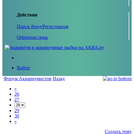
Действия
Поиск
Вход/Регистрация
Обратная связь
Войти
Форум Аквариумистов
Назад
«
26
27
29
30
»
Создать тему