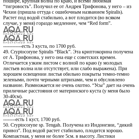
пошире, крупная волна по краю, и всеми любимая
“тигровость”. Получил ее от Андрея Трифонова, у него – из
Чехии (пришла оттуда с ошибочным названием Spiralis).
Растет под водой стабильно, а вот плодится (во всяком
случае, у меня) гораздо медленнее, чем “Red form”.
------------есть 3 куста, по 1700 руб.
49. Cryptocoryne Spiralis “Black”. Эта криптокорина получена
от А. Трифонова, у него она еще с советских времен.
Отличается узким листом с волной по краю (у молодых
листьев волна или отсутствует, или слабо выражена). При
хорошем освещении листья обильно покрыты темно-темно
зелеными, почти черными штрихами, чем и обусловлено
название. Размножается не очень охотно. “Усы” дает на очень
приличные расстояния от материнского куста (у меня было
30-40см).
--------есть 1 куст, 1700 руб.
50. Cryptocoryne sp. Tengah. Получена из Индонезии, “дикий
привоз”. Под водой растет стабильно, плодится хорошо.
Компактная, у меня не более 5см. в высоту. Листики