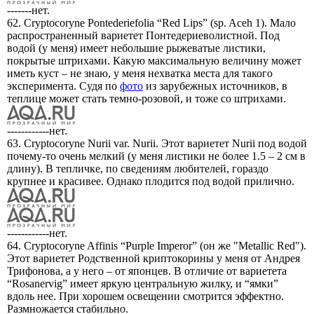
-------нет.
62. Cryptocoryne Pontederiefolia “Red Lips” (sp. Aceh 1). Мало
распространенный вариетет Понтедериеволистной. Под
водой (у меня) имеет небольшие рыжеватые листики,
покрытые штрихами. Какую максимальную величину может
иметь куст – не знаю, у меня нехватка места для такого
эксперимента. Судя по
фото
из зарубежных источников, в
теплице может стать темно-розовой, и тоже со штрихами.
------------нет.
63. Cryptocoryne Nurii var. Nurii. Этот вариетет Nurii под водой
почему-то очень мелкий (у меня листики не более 1.5 – 2 см в
длину). В тепличке, по сведениям любителей, гораздо
крупнее и красивее. Однако плодится под водой прилично.
------------нет.
64. Cryptocoryne Affinis “Purple Imperor” (он же "Metallic Red").
Этот вариетет Родственной криптокорины у меня от Андрея
Трифонова, а у него – от японцев. В отличие от вариетета
“Rosanervig” имеет яркую центральную жилку, и “ямки”
вдоль нее. При хорошем освещении смотрится эффектно.
Размножается стабильно.