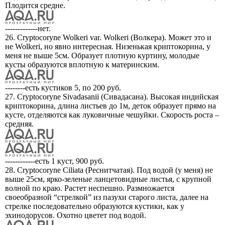
Плодится средне.
-------------нет.
26. Cryptocoryne Wolkeri var. Wolkeri (Волкера). Может это и
не Wolkeri, но явно интересная. Низенькая криптокорина, у
меня не выше 5см. Образует плотную куртину, молодые
кусты образуются вплотную к материнским.
--------есть кустиков 5, по 200 руб.
27. Cryptocoryne Sivadasanii (Сивадасана). Высокая индийская
криптокорина, длина листьев до 1м, деток образует прямо на
кусте, отделяются как луковичные чешуйки. Скорость роста –
средняя.
------------есть 1 куст, 900 руб.
28. Cryptocoryne Ciliata (Реснитчатая). Под водой (у меня) не
выше 25см, ярко-зеленые ланцетовидные листья, с крупной
волной по краю. Растет неспешно. Размножается
своеобразной “стрелкой” из пазухи старого листа, далее на
стрелке последовательно образуются кустики, как у
эхинодорусов. Охотно цветет под водой.