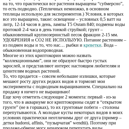
на то, что практически все растения выращены “субмерсно”,
то есть подводно. (Тепличных немножко, в основном
теплицы использую для экспериментов.) Условия, в которых
все это выращено, такие: освещение – условных 0,5 ватт на
литр, 12-14 часов в день, лампы Т5 Osram 840; подмены воды
протокой 2-4 часа в день тонкой струйкой; грунт –
обыкновенный крупнозернистый песок фракции 2-15 мм.
УДОБРЕНИЯ и СО2 НЕ ИСПОЛЬЗУЮ. Питание растениям –
из подмен воды и то, что нас… рыбки и
креветки
. Вода –
обыкновенная водопроводная.
Многие из этих криптокорин можно назвать
“коллекционными”, они не образуют быстро густых
зарослей, и представляют интерес настоящим любителям и
ценителям водных растений.
То, что продается – совсем небольшие излишки, которые
мешают росту других редких видов и тормозят мои
эксперименты с подводным выращиванием. Специально на
продажу я ничего не выращиваю!
Еще хочу отметить следующие 2 момента: первый - из-за
того, что в аквариуме все криптокорины сидят в “открытом
грунте” (не в горшках), то их грунтовые побеги – столоны
перепутываются. А молодые кусты некоторых видов в моих
условиях практически неотличимы друг от друга (пример –
детки hudoroi, affinis, “пузырчатая” wendtii). Поэтому при
продаже-обмене могу ненароком перепутать виды.