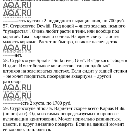
----------есть кустика 2 подводного выращивания, по 700 руб.
57. Cryptocoryne Dewitii. Под водой – чисто зеленая, немного
“пузырястая”. Очень любит расти в тени, или вообще под
корягой. Там – хорошая и сочная. На ярком свету – листья
малость корявые. Растет не быстро, и также насчет деток.
--------нет.
58. Cryptocoryne Spiralis "Surla river, Goa". Из “дикого” сбора в
Индии. Имеет большое количество “тигроподобных”
штрихов на зеленоватых листьях. Если сидит у задней стенки
– не хочет плодиться, посередине аквариума – другой
разговор.
------------есть 2 куста, по 1700 руб.
59. Cryptocoryne Striolata. Вариетет скорее всего Kapuas Hulu.
(но не факт). Одна из самых непредсказуемых в процессе
культивации криптокорин. Может нормально развиваться,
цвести, и вдруг внезапно помереть. Если на данный момент
ей хорошо, то плодится.