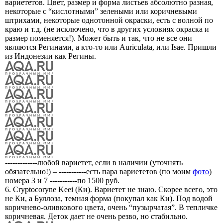
вариететов. Цвет, размер и форма листьев абсолютно разная,
некоторые с “кислотными” зелеными или коричневыми
штрихами, некоторые однотонной окраски, есть с волной по
краю и т.д. (не исключено, что в других условиях окраска и
размер поменяется!). Может быть и так, что не все они
являются Регинами, а кто-то или Auriculata, или Isae. Пришли
из Индонезии как Регины.
-------------любой вариетет, если в наличии (уточнять
обязательно!) – -----------есть пара вариететов (по моим
фото
)
номера 3 и 7 -----------по 1500 руб.
6. Cryptocoryne Keei (Ки). Вариетет не знаю. Скорее всего, это
не Ки, а Буллоза, темная форма (покупал как Ки). Под водой
коричнево-оливкового цвета, очень “пузырчатая”. В тепличке
коричневая. Деток дает не очень резво, но стабильно.