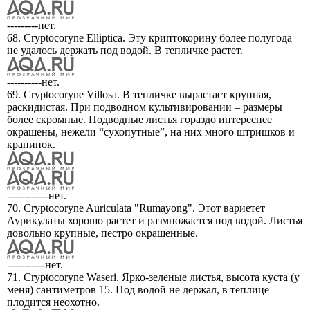
---------нет.
68. Cryptocoryne Elliptica. Эту криптокорину более полугода
не удалось держать под водой. В тепличке растет.
----------нет.
69. Cryptocoryne Villosa. В тепличке вырастает крупная,
раскидистая. При подводном культивировании – размеры
более скромные. Подводные листья гораздо интереснее
окрашены, нежели “сухопутные”, на них много штришков и
крапинок.
------------нет.
70. Cryptocoryne Auriculata "Rumayong". Этот вариетет
Аурикулаты хорошо растет и размножается под водой. Листья
довольно крупные, пестро окрашенные.
-----------нет.
71. Cryptocoryne Waseri. Ярко-зеленые листья, высота куста (у
меня) сантиметров 15. Под водой не держал, в теплице
плодится неохотно.