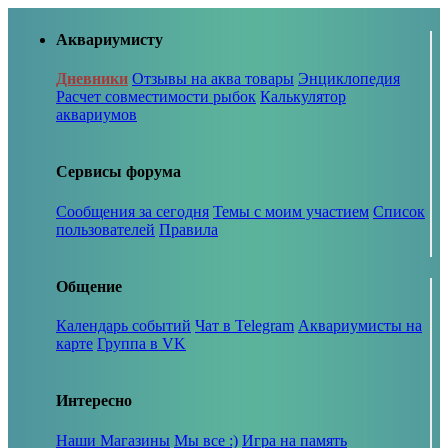
Аквариумисту
Дневники
Отзывы на аква товары
Энциклопедия
Расчет совместимости рыбок
Калькулятор
аквариумов
Сервисы форума
Сообщения за сегодня
Темы с моим участием
Список
пользователей
Правила
Общение
Календарь событий
Чат в Telegram
Аквариумисты на
карте
Группа в VK
Интересно
Наши Магазины
Мы все :)
Игра на память