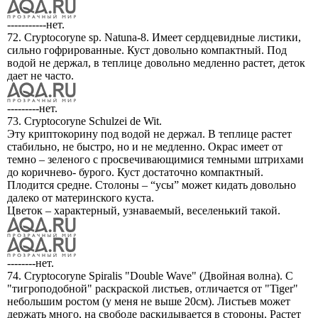
-----------нет.
72. Cryptocoryne sp. Natuna-8. Имеет сердцевидные листики,
сильно гофрированные. Куст довольно компактный. Под
водой не держал, в теплице довольно медленно растет, деток
дает не часто.
---------нет.
73. Cryptocoryne Schulzei de Wit.
Эту криптокорину под водой не держал. В теплице растет
стабильно, не быстро, но и не медленно. Окрас имеет от
темно – зеленого с просвечивающимися темными штрихами
до коричнево- бурого. Куст достаточно компактный.
Плодится средне. Столоны – “усы” может кидать довольно
далеко от материнского куста.
Цветок – характерный, узнаваемый, веселенький такой.
--------нет.
74. Cryptocoryne Spiralis "Double Wave" (Двойная волна). С
"тигроподобной" раскраской листьев, отличается от "Tiger"
небольшим ростом (у меня не выше 20см). Листьев может
держать много, на свободе раскидывается в стороны. Растет