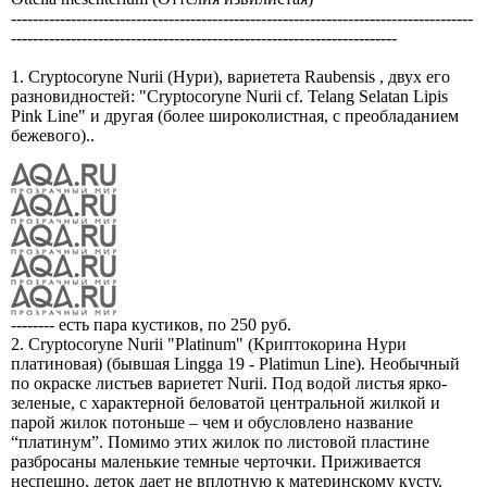
-------------------------------------------------------------------------------------
-----------------------------------------------------------------------
1. Cryptocoryne Nurii (Нури), вариетета Raubensis , двух его
разновидностей: "Cryptocoryne Nurii cf. Telang Selatan Lipis
Pink Line" и другая (более широколистная, с преобладанием
бежевого)..
-------- есть пара кустиков, по 250 руб.
2. Cryptocoryne Nurii "Platinum" (Криптокорина Нури
платиновая) (бывшая Lingga 19 - Platimun Line). Необычный
по окраске листьев вариетет Nurii. Под водой листья ярко-
зеленые, с характерной беловатой центральной жилкой и
парой жилок потоньше – чем и обусловлено название
“платинум”. Помимо этих жилок по листовой пластине
разбросаны маленькие темные черточки. Приживается
неспешно, деток дает не вплотную к материнскому кусту.