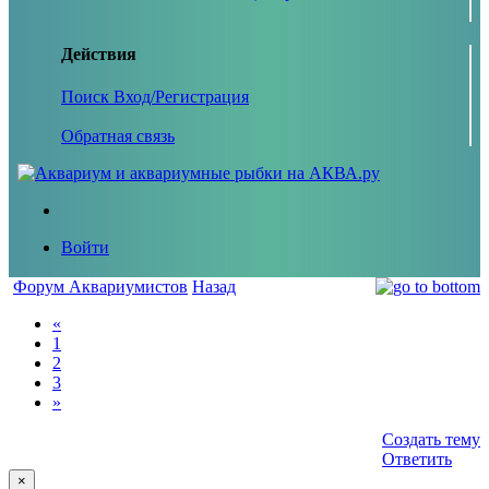
Действия
Поиск
Вход/Регистрация
Обратная связь
Войти
Форум Аквариумистов
Назад
«
1
2
3
»
Создать тему
Ответить
×