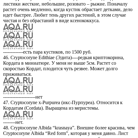
листики жесткие, небольшие, розовато – рыжие. Поначалу
растет очень медленно, когда кустик обрастает детками, дело
идет быстрее. Любит тень других растений, в этом случае
чистая и без обрастаний в виде ксенококкуса.
-------------есть пара кустиков, по 1500 руб.
46. Cryptocoryne Edithiae (Эдита)----редкая криптокорина,
Кордата в миниатюре. У меня не выше 5см. Растет со
скоростью Кордат, плодится чуть резвее. Может долго
приживаться.
---------------------нет
47. Cryptocoryne х-Purpurea (икс-Пурпуреа). Относится к
Кордатам (Cordata). Выращена из меристемы.
--------нет.
48. Cryptocoryne Albida “krasnaya”. Внешне более красива, чем
Cryptocoryne Albida “Red form”, которая у меня давно. Лист