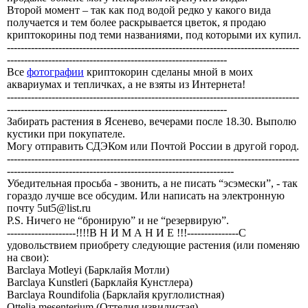
Второй момент – так как под водой редко у какого вида
получается и тем более раскрывается цветок, я продаю
криптокорины под теми названиями, под которыми их купил.
-------------------------------------------------------------------------------------
----------------------------------------------------------------
Все
фотографии
криптокорин сделаны мной в моих
аквариумах и тепличках, а не взяты из Интернета!
-------------------------------------------------------------------------------------
----------------------------------------------------------------
Забирать растения в Ясенево, вечерами после 18.30. Выполю
кустики при покупателе.
Могу отправить СДЭКом или Почтой России в другой город.
-------------------------------------------------------------------------------------
------------------------------------------------------------------
Убедительная просьба - звонить, а не писать “эсэмески”, - так
гораздо лучше все обсудим. Или написать на электронную
почту 5ut5@list.ru
P.S. Ничего не “бронирую” и не “резервирую”.
--------------------!!!!В Н И М А Н И Е !!!---------------С
удовольствием приобрету следующие растения
(или поменяю
на свои):
Barclaya Motleyi (Барклайя Мотли)
Barclaya Kunstleri (Барклайя Кунстлера)
Barclaya Roundifolia (Барклайя круглолистная)
Ottelia mesenterium (Оттелия извилистая)