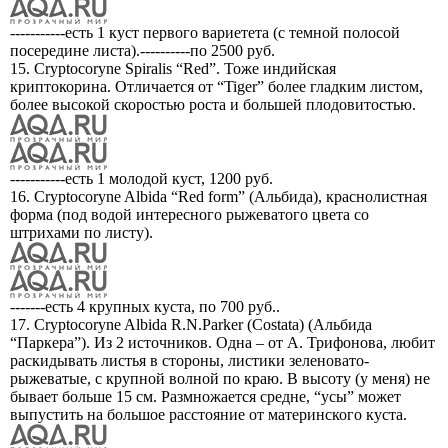
-----------есть 1 куст первого вариетета (с темной полосой
посередине листа).----------по 2500 руб.
15. Cryptocoryne Spiralis “Red”. Тоже индийская
криптокорина. Отличается от “Tiger” более гладким листом,
более высокой скоростью роста и большей плодовитостью.
-----------есть 1 молодой куст, 1200 руб.
16. Cryptocoryne Albida “Red form” (Альбида), краснолистная
форма (под водой интересного рыжеватого цвета со
штрихами по листу).
-------есть 4 крупных куста, по 700 руб..
17. Cryptocoryne Albida R.N.Parker (Costata) (Альбида
“Паркера”). Из 2 источников. Одна – от А. Трифонова, любит
раскидывать листья в стороны, листики зеленовато-
рыжеватые, с крупной волной по краю. В высоту (у меня) не
бывает больше 15 см. Размножается средне, “усы” может
выпустить на большое расстояние от материнского куста.