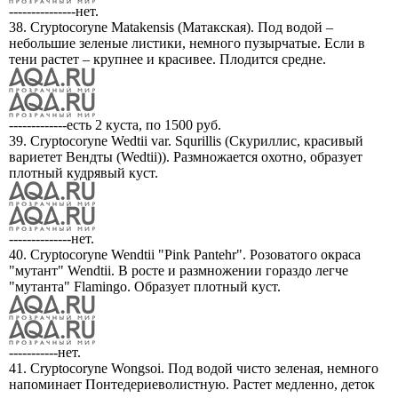
---------------нет.
38. Cryptocoryne Matakensis (Матакская). Под водой –
небольшие зеленые листики, немного пузырчатые. Если в
тени растет – крупнее и красивее. Плодится средне.
-------------есть 2 куста, по 1500 руб.
39. Cryptocoryne Wedtii var. Squrillis (Скуриллис, красивый
вариетет Вендты (Wedtii)). Размножается охотно, образует
плотный кудрявый куст.
--------------нет.
40. Cryptocoryne Wendtii "Pink Pantehr". Розоватого окраса
"мутант" Wendtii. В росте и размножении гораздо легче
"мутанта" Flamingo. Образует плотный куст.
-----------нет.
41. Cryptocoryne Wongsoi. Под водой чисто зеленая, немного
напоминает Понтедериеволистную. Растет медленно, деток