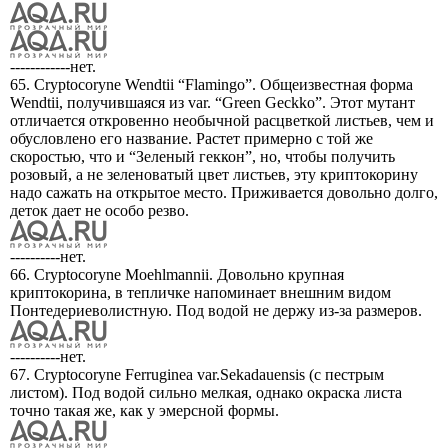
------------нет.
65. Cryptocoryne Wendtii “Flamingo”. Общеизвестная форма
Wendtii, получившаяся из var. “Green Geckko”. Этот мутант
отличается откровенно необычной расцветкой листьев, чем и
обусловлено его название. Растет примерно с той же
скоростью, что и “Зеленый геккон”, но, чтобы получить
розовый, а не зеленоватый цвет листьев, эту криптокорину
надо сажать на открытое место. Приживается довольно долго,
деток дает не особо резво.
----------нет.
66. Cryptocoryne Moehlmannii. Довольно крупная
криптокорина, в тепличке напоминает внешним видом
Понтедериеволистную. Под водой не держу из-за размеров.
----------нет.
67. Cryptocoryne Ferruginea var.Sekadauensis (с пестрым
листом). Под водой сильно мелкая, однако окраска листа
точно такая же, как у эмерсной формы.