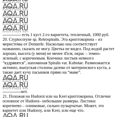
-------------- есть 1 куст 2-го вариетета, тепличный, 1000 руб.
20. Cryptocoryne sp. Retrospiralis. Эта криптокорина – из
меристемы от Dennerle. Насколько она соответствует
названию, сказать не могу. Цветка не видел. Под водой растет
хорошо, высота (у меня) не менее 45см, окрас – темно-
зеленый, с коричневым. Кончики листьев немного
“кудрявятся”, напоминая Spiralis var. Kubotae. Размножается
активно, выпуская столоны далеко от материнского куста, а
также дает кучу пасынков прямо на “маме”.
--------------нет.
21. Похожая на Hudoroi или на Keei криптокорина. Отличие
основное от Hudoroi– небольшие размеры. Листики
коричнево – оливковые, сильно пузырчатые. Может, это
вариетет или Hudoroy, или Keei, или еще что.