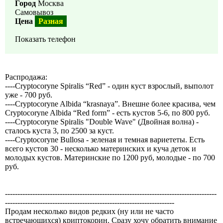
Город
Москва
Самовывоз
Цена
Разная
Показать телефон
Распродажа:
----Cryptocoryne Spiralis “Red” - один куст взрослый, выполот
уже - 700 руб.
----Cryptocoryne Albida “krasnaya”. Внешне более красива, чем
Cryptocoryne Albida “Red form” - есть кустов 5-6, по 800 руб.
----Cryptocoryne Spiralis "Double Wave" (Двойная волна) -
сталось куста 3, по 2500 за куст.
----Cryptocoryne Bullosa - зеленая и темная вариететы. Есть
всего кустов 30 - несколько материнских и куча деток и
молодых кустов. Материнские по 1200 руб, молодые - по 700
руб.
-------------------------------------------------------------------------------------
--------------------------------------------------------------------
Продам несколько видов редких (ну или не часто
встречающихся) криптокорин. Сразу хочу обратить внимание