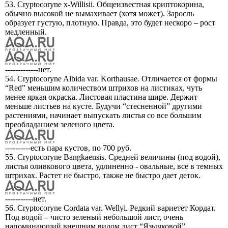
53. Cryptocoryne x-Willisii. Общеизвестная криптокорина,
обычно высокой не вымахивает (хотя может). Заросль
образует густую, плотную. Правда, это будет нескоро – рост
медленный.
-------------нет.
54. Cryptocoryne Albida var. Korthausae. Отличается от формы
“Red” меньшим количеством штрихов на листиках, чуть
менее яркая окраска. Листовая пластина шире. Держит
меньше листьев на кусте. Будучи “стесненной” другими
растениями, начинает выпускать листья со все большим
преобладанием зеленого цвета.
----------есть пара кустов, по 700 руб.
55. Cryptocoryne Bangkaensis. Средней величины (под водой),
листья оливкового цвета, удлиненно - овальные, все в темных
штрихах. Растет не быстро, также не быстро дает деток.
-----------нет.
56. Cryptocoryne Cordata var. Wellyi. Редкий вариетет Кордат.
Под водой – чисто зеленый небольшой лист, очень
напоминающий внешним видом лист “Язычковой”.