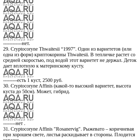
------------нет.
29. Cryptocoryne Thwaitesii “1997”. Один из вариететов (или
одна из форм) криптокорины Thwaitesii. В тепличке растет со
средней скоростью, под водой этот вариетет не держал. Деток
дает вплотную к материнскому кусту.
---------есть 1 куст, 2500 руб.
30. Cryptocoryne Affinis (какой-то высокий вариетет, высота
куста до 50см). Может, гибрид.
--------нет .
31. Cryptocoryne Affinis "Rosanervig". Рыжевато – коричневая
при хорошем свете, листья раскидывает в стороны. Плодится