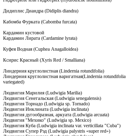
Дидиплис Диандра (Didiplis diandra)
Кабомба Фурката (Cabomba furcata)
Кардамин кустовой
Кардамин Лирата (Cardamine lyrata)
Куфея Водная (Сuрhеа Аnаgаllоidеа)
Ксирис Красный (Xyris Red / Smalliana)
Линдерния круглолистная (Lindernia rotundifolia)
Линдерния круглолистная варигатная(Lindernia rotundifolia
variegated)
Людвигия Марилия (Ludwigia Marilia)
Людвигия Сенегальская (Ludwigia senegalensis)
Людвигия Торнадо (Ludwigia sp. Tornado)
Людвигия Инклината (Ludwigia inclinata)
Людвигия дугообразная, аркуата (Ludwigia arcuata)
Людвигия "Мехико" (Ludwigia sp. Mexico)
Людвигия Куба (Ludwigia inclinata var. verticillata "Cuba")
Людвигия Супер Рэд (Ludwigia palystris «super red»)