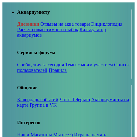
Аквариумисту
Дневники
Отзывы на аква товары
Энциклопедия
Расчет совместимости рыбок
Калькулятор
аквариумов
Сервисы форума
Сообщения за сегодня
Темы с моим участием
Список
пользователей
Правила
Общение
Календарь событий
Чат в Telegram
Аквариумисты на
карте
Группа в VK
Интересно
Наши Магазины
Мы все :)
Игра на память