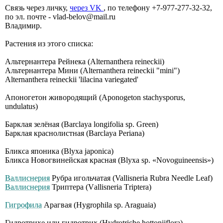
Связь через личку,
через VK
, по телефону +7-977-277-32-32,
по эл. почте - vlad-belov@mail.ru
Владимир.
Растения из этого списка:
Альтернантера Рейнека (Alternanthera reineckii)
Альтернантера Мини (Alternanthera reineckii "mini")
Alternanthera reineckii 'lilacina variegated'
Апоногетон живородящий (Aponogeton stachysporus,
undulatus)
Барклая зелёная (Barclaya longifolia sp. Green)
Барклая краснолистная (Barclaya Periana)
Бликса японика (Blyxa japonica)
Бликса Новогвинейская красная (Blyxa sp. «Novoguineensis»)
Валлиснерия
Рубра игольчатая (Vallisneria Rubrа Nееdlе Lеаf)
Валлиснерия
Триптера (Vаllisnеriа Тriрtеrа)
Гигрофила
Арагвая (Hygrophila sp. Araguaia)
Гидротрихе или гидротрих (Hydrotriche hottoniiflora)