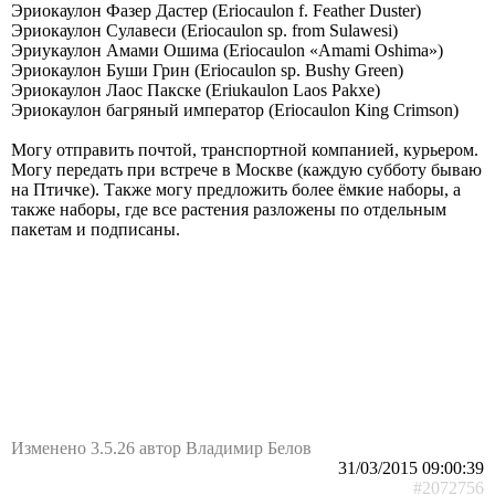
Эриокаулон Фазер Дастер (Eriocaulon f. Feather Duster)
Эриокаулон Сулавеси (Eriocaulon sp. from Sulawesi)
Эриукаулон Амами Ошима (Eriocaulon «Аmаmi Оshimа»)
Эриокаулон Буши Грин (Еriосаulоn sр. Вushy Grееn)
Эриокаулон Лаос Пакске (Еriukаulоn Lаоs Раkхе)
Эриокаулон багряный император (Еriосаulоn Кing Сrimsоn)
Могу отправить почтой, транспортной компанией, курьером.
Могу передать при встрече в Москве (каждую субботу бываю
на Птичке). Также могу предложить более ёмкие наборы, а
также наборы, где все растения разложены по отдельным
пакетам и подписаны.
Изменено 3.5.26 автор Владимир Белов
31/03/2015 09:00:39
#2072756