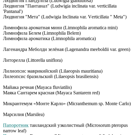
Людвигия Гландулоза (Ludwigia glandulosa)
Людвигия "Пантанал" (Ludwigia inclinata var. verticillata
'Pantanal')
Людвигия "Мета" (Ludwigiа Inсlinаtа vаr. Vеrtiсillаtа " Меtа")
Лимнофила ароматная мини (Limnophila aromatica mini)
Лимнофила Белем (Limnophila Belem)
Лимнофила ароматика (Limnophila aromatica)
Лагенандра Меболди зелёная (Lagenandra meeboldii var. green)
Литорелла (Littorella uniflora)
Лилиопсис маврикийский (Lilaeopsis mauritiana)
Лилеопсис бразильский (Lilaeopsis brasiliensis)
Майака речная (Mayaca fluviatilis)
Маяка Сантарем красная (Mayaca Santarem red)
Микрантемум «Монте Карло» (Micranthemum sp. Monte Carlo)
Марсилия (Marsilea)
Папоротник
таиландский узколистный (Мiсrоsоrum рtеrорus
nаrrоw lеаf)