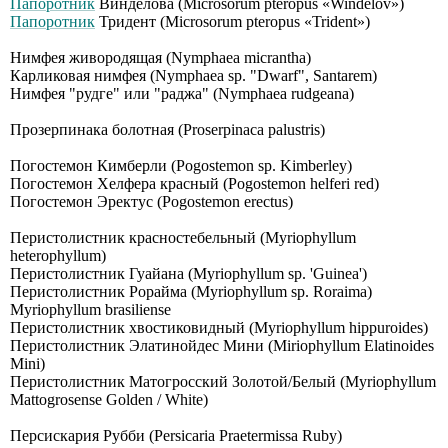
Папоротник
Винделова (Мiсrоsоrum рtеrорus «Windеlоv»)
Папоротник
Тридент (Microsorum pteropus «Trident»)
Нимфея живородящая (Nymphaea micrantha)
Карликовая нимфея (Nymphaea sp. "Dwarf", Santarem)
Нимфея "рудге" или "раджа" (Nymphaea rudgeana)
Прозерпинака болотная (Proserpinaca palustris)
Погостемон Кимберли (Pogostemon sp. Kimberley)
Погостемон Хелфера красный (Pogostemon helferi red)
Погостемон Эректус (Pogostemon erectus)
Перистолистник красностебельный (Myriophyllum
heterophyllum)
Перистолистник Гуайана (Myriophyllum sp. 'Guinea')
Перистолистник Рорайма (Myriophyllum sp. Roraima)
Myriophyllum brasiliense
Перистолистник хвостиковидный (Myriophyllum hippuroides)
Перистолистник Элатинойдес Мини (Мiriорhyllum Еlаtinоidеs
Мini)
Перистолистник Матогросский Золотой/Белый (Мyriорhyllum
Маttоgrоsеnsе Gоldеn / Whitе)
Персискария Рубби (Persicaria Praetermissa Ruby)