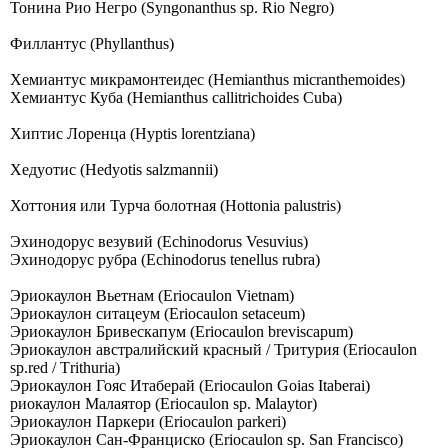
Тонина Рио Негро (Syngonanthus sp. Rio Negro)
Филлантус (Phyllanthus)
Хемиантус микрамонтеидес (Hemianthus micranthemoides)
Хемиантус Куба (Hemianthus callitrichoides Cuba)
Хиптис Лоренца (Hyptis lorentziana)
Хедуотис (Hedyotis salzmannii)
Хоттония или Турча болотная (Hottonia palustris)
Эхинодорус везувий (Echinodorus Vesuvius)
Эхинодорус рубра (Echinodorus tenellus rubra)
Эриокаулон Вьетнам (Eriocaulon Vietnam)
Эриокаулон ситацеум (Eriocaulon setaceum)
Эриокаулон Бривескапум (Eriocaulon breviscapum)
Эриокаулон австралийский красный / Тритурия (Eriocaulon
sp.red / Тrithuriа)
Эриокаулон Гояс Итаберай (Еriосаulоn Gоiаs Itаbеrаi)
риокаулон Малаятор (Eriocaulon sp. Malaytor)
Эриокаулон Паркери (Eriocaulon parkeri)
Эриокаулон Сан-Франциско (Eriocaulon sp. San Francisco)