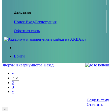
Действия
Поиск
Вход/Регистрация
Обратная связь
Войти
Форум Аквариумистов
Назад
«
2
3
»
Создать тему
Ответить
×