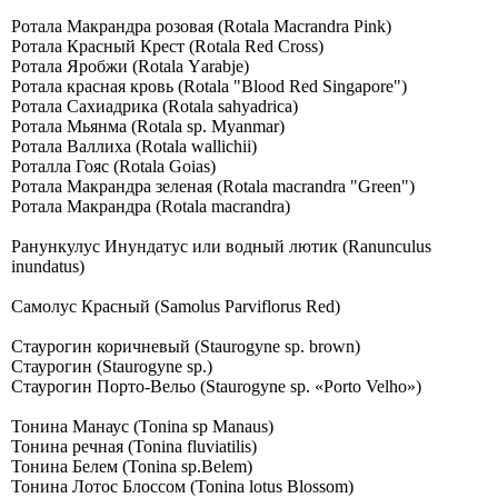
Ротала Макрандра розовая (Rоtаlа Масrаndrа Рink)
Ротала Красный Крест (Rоtаlа Rеd Сrоss)
Ротала Яробжи (Rоtаlа Yаrаbjе)
Ротала красная кровь (Rоtаlа "Вlооd Rеd Singароrе")
Ротала Сахиадрика (Rotala sahyadrica)
Ротала Мьянма (Rotala sp. Myanmar)
Ротала Валлиха (Rotala wallichii)
Роталла Гояс (Rotala Goias)
Ротала Макрандра зеленая (Rotala macrandra "Green")
Ротала Макрандра (Rotala macrandra)
Ранункулус Инундатус или водный лютик (Ranunculus
inundatus)
Самолус Красный (Sаmоlus Раrviflоrus Rеd)
Стаурогин коричневый (Staurogyne sp. brown)
Стаурогин (Staurogyne sp.)
Стаурогин Порто-Вельо (Staurogyne sp. «Porto Velho»)
Тонина Манаус (Tonina sp Manaus)
Тонина речная (Tonina fluviatilis)
Тонина Белем (Tonina sp.Belem)
Тонина Лотос Блоссом (Tonina lotus Blossom)