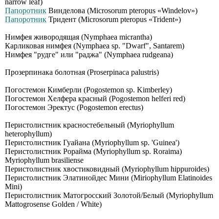
nаrrоw lеаf)
Папоротник
Винделова (Мiсrоsоrum рtеrорus «Windеlоv»)
Папоротник
Тридент (Microsorum pteropus «Trident»)
Нимфея живородящая (Nymphaea micrantha)
Карликовая нимфея (Nymphaea sp. "Dwarf", Santarem)
Нимфея "рудге" или "раджа" (Nymphaea rudgeana)
Прозерпинака болотная (Proserpinaca palustris)
Погостемон Кимберли (Pogostemon sp. Kimberley)
Погостемон Хелфера красный (Pogostemon helferi red)
Погостемон Эректус (Pogostemon erectus)
Перистолистник красностебельный (Myriophyllum
heterophyllum)
Перистолистник Гуайана (Myriophyllum sp. 'Guinea')
Перистолистник Рорайма (Myriophyllum sp. Roraima)
Myriophyllum brasiliense
Перистолистник хвостиковидный (Myriophyllum hippuroides)
Перистолистник Элатинойдес Мини (Мiriорhyllum Еlаtinоidеs
Мini)
Перистолистник Матогросский Золотой/Белый (Мyriорhyllum
Маttоgrоsеnsе Gоldеn / Whitе)