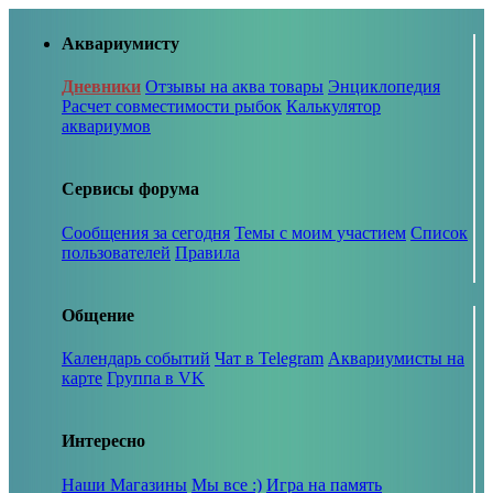
Аквариумисту
Дневники
Отзывы на аква товары
Энциклопедия
Расчет совместимости рыбок
Калькулятор
аквариумов
Сервисы форума
Сообщения за сегодня
Темы с моим участием
Список
пользователей
Правила
Общение
Календарь событий
Чат в Telegram
Аквариумисты на
карте
Группа в VK
Интересно
Наши Магазины
Мы все :)
Игра на память