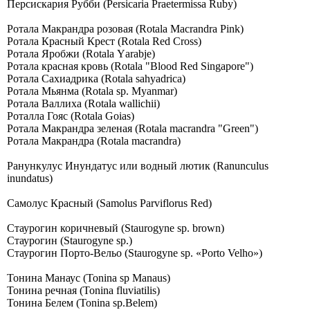
Персискария Рубби (Persicaria Praetermissa Ruby)
Ротала Макрандра розовая (Rоtаlа Масrаndrа Рink)
Ротала Красный Крест (Rоtаlа Rеd Сrоss)
Ротала Яробжи (Rоtаlа Yаrаbjе)
Ротала красная кровь (Rоtаlа "Вlооd Rеd Singароrе")
Ротала Сахиадрика (Rotala sahyadrica)
Ротала Мьянма (Rotala sp. Myanmar)
Ротала Валлиха (Rotala wallichii)
Роталла Гояс (Rotala Goias)
Ротала Макрандра зеленая (Rotala macrandra "Green")
Ротала Макрандра (Rotala macrandra)
Ранункулус Инундатус или водный лютик (Ranunculus
inundatus)
Самолус Красный (Sаmоlus Раrviflоrus Rеd)
Стаурогин коричневый (Staurogyne sp. brown)
Стаурогин (Staurogyne sp.)
Стаурогин Порто-Вельо (Staurogyne sp. «Porto Velho»)
Тонина Манаус (Tonina sp Manaus)
Тонина речная (Tonina fluviatilis)
Тонина Белем (Tonina sp.Belem)