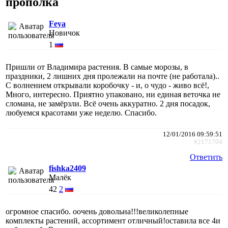
прополка
Feya
Новичок
1
Пришли от Владимира растения. В самые морозы, в
праздники, 2 лишних дня пролежали на почте (не работала)..
С волнением открывали коробочку - и, о чудо - живо всё!,
Много, интересно. Приятно упаковано, ни единая веточка не
сломана, не замёрзли. Всё очень аккуратно. 2 дня посадок,
любуемся красотами уже неделю. Спасибо.
12/01/2016 09:59:51
#2171704
Ответить
fishka2409
Малёк
42
2
огромное спасибо. оочень довольна!!!великолепные
комплекты растений, ассортимент отличный!оставила все 4и