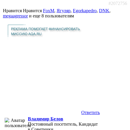
#2072756
Нравится Нравится
FoxM
,
Ягуляр
,
Egorkapedro
,
DNK
,
megaagressor
и еще
8 пользователям
Ответить
Владимир Белов
Постоянный посетитель, Кандидат
в Советники