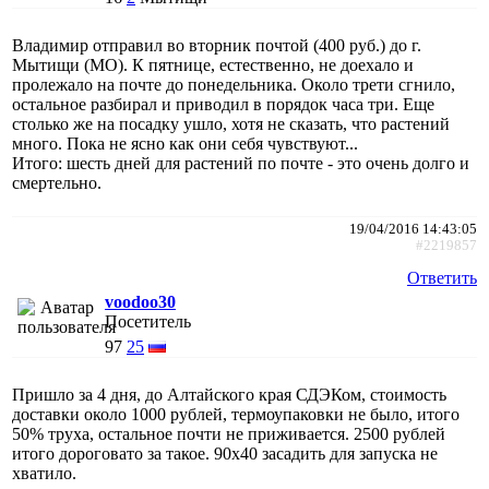
Владимир отправил во вторник почтой (400 руб.) до г.
Мытищи (МО). К пятнице, естественно, не доехало и
пролежало на почте до понедельника. Около трети сгнило,
остальное разбирал и приводил в порядок часа три. Еще
столько же на посадку ушло, хотя не сказать, что растений
много. Пока не ясно как они себя чувствуют...
Итого: шесть дней для растений по почте - это очень долго и
смертельно.
19/04/2016 14:43:05
#2219857
Ответить
voodoo30
Посетитель
97
25
Пришло за 4 дня, до Алтайского края СДЭКом, стоимость
доставки около 1000 рублей, термоупаковки не было, итого
50% труха, остальное почти не приживается. 2500 рублей
итого дороговато за такое. 90х40 засадить для запуска не
хватило.