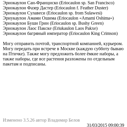
Эриокаулон Сан-Франциско (Eriocaulon sp. San Francisco)
Эриокаулон Фазер Дастер (Eriocaulon f. Feather Duster)
Эриокаулон Сулавеси (Eriocaulon sp. from Sulawesi)
Эриукаулон Амами Ошима (Eriocaulon «Аmаmi Оshimа»)
Эриокаулон Буши Грин (Еriосаulоn sр. Вushy Grееn)
Эриокаулон Лаос Пакске (Еriukаulоn Lаоs Раkхе)
Эриокаулон багряный император (Еriосаulоn Кing Сrimsоn)
Могу отправить почтой, транспортной компанией, курьером.
Могу передать при встрече в Москве (каждую субботу бываю
на Птичке). Также могу предложить более ёмкие наборы, а
также наборы, где все растения разложены по отдельным
пакетам и подписаны.
Изменено 3.5.26 автор Владимир Белов
31/03/2015 09:00:39