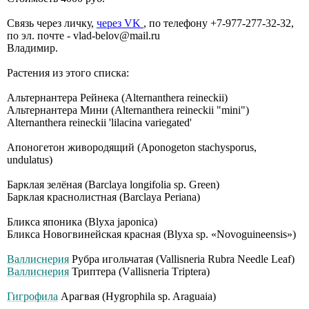
Связь через личку,
через VK
, по телефону +7-977-277-32-32,
по эл. почте - vlad-belov@mail.ru
Владимир.
Растения из этого списка:
Альтернантера Рейнека (Alternanthera reineckii)
Альтернантера Мини (Alternanthera reineckii "mini")
Alternanthera reineckii 'lilacina variegated'
Апоногетон живородящий (Aponogeton stachysporus,
undulatus)
Барклая зелёная (Barclaya longifolia sp. Green)
Барклая краснолистная (Barclaya Periana)
Бликса японика (Blyxa japonica)
Бликса Новогвинейская красная (Blyxa sp. «Novoguineensis»)
Валлиснерия
Рубра игольчатая (Vallisneria Rubrа Nееdlе Lеаf)
Валлиснерия
Триптера (Vаllisnеriа Тriрtеrа)
Гигрофила
Арагвая (Hygrophila sp. Araguaia)