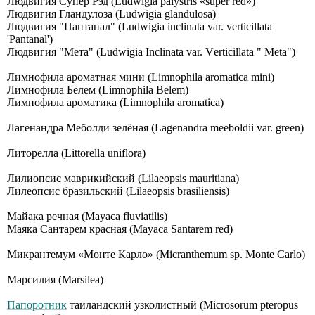
Людвигия Супер Рэд (Ludwigia palystris «super red»)
Людвигия Гландулоза (Ludwigia glandulosa)
Людвигия "Пантанал" (Ludwigia inclinata var. verticillata
'Pantanal')
Людвигия "Мета" (Ludwigiа Inсlinаtа vаr. Vеrtiсillаtа " Меtа")
Лимнофила ароматная мини (Limnophila aromatica mini)
Лимнофила Белем (Limnophila Belem)
Лимнофила ароматика (Limnophila aromatica)
Лагенандра Меболди зелёная (Lagenandra meeboldii var. green)
Литорелла (Littorella uniflora)
Лилиопсис маврикийский (Lilaeopsis mauritiana)
Лилеопсис бразильский (Lilaeopsis brasiliensis)
Майака речная (Mayaca fluviatilis)
Маяка Сантарем красная (Mayaca Santarem red)
Микрантемум «Монте Карло» (Micranthemum sp. Monte Carlo)
Марсилия (Marsilea)
Папоротник
таиландский узколистный (Мiсrоsоrum рtеrорus