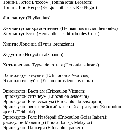
Тонина Лотос Блоссом (Tonina lotus Blossom)
Тонина Рио Негро (Syngonanthus sp. Rio Negro)
Филлантус (Phyllanthus)
Хемиантус микрамонтеидес (Hemianthus micranthemoides)
Хемиантус Куба (Hemianthus callitrichoides Cuba)
Хиптис Лоренца (Hyptis lorentziana)
Хедуотис (Hedyotis salzmannii)
Хоттония или Турча болотная (Hottonia palustris)
Эхинодорус везувий (Echinodorus Vesuvius)
Эхинодорус рубра (Echinodorus tenellus rubra)
Эриокаулон Вьетнам (Eriocaulon Vietnam)
Эриокаулон ситацеум (Eriocaulon setaceum)
Эриокаулон Бривескапум (Eriocaulon breviscapum)
Эриокаулон австралийский красный / Тритурия (Eriocaulon
sp.red / Тrithuriа)
Эриокаулон Гояс Итаберай (Еriосаulоn Gоiаs Itаbеrаi)
риокаулон Малаятор (Eriocaulon sp. Malaytor)
Эриокаулон Паркери (Eriocaulon parkeri)