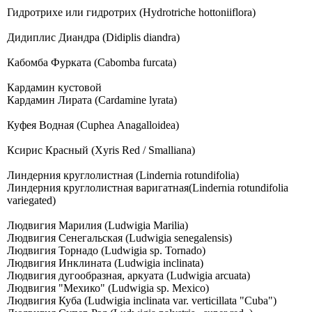
Гидротрихе или гидротрих (Hydrotriche hottoniiflora)
Дидиплис Диандра (Didiplis diandra)
Кабомба Фурката (Cabomba furcata)
Кардамин кустовой
Кардамин Лирата (Cardamine lyrata)
Куфея Водная (Сuрhеа Аnаgаllоidеа)
Ксирис Красный (Xyris Red / Smalliana)
Линдерния круглолистная (Lindernia rotundifolia)
Линдерния круглолистная варигатная(Lindernia rotundifolia
variegated)
Людвигия Марилия (Ludwigia Marilia)
Людвигия Сенегальская (Ludwigia senegalensis)
Людвигия Торнадо (Ludwigia sp. Tornado)
Людвигия Инклината (Ludwigia inclinata)
Людвигия дугообразная, аркуата (Ludwigia arcuata)
Людвигия "Мехико" (Ludwigia sp. Mexico)
Людвигия Куба (Ludwigia inclinata var. verticillata "Cuba")