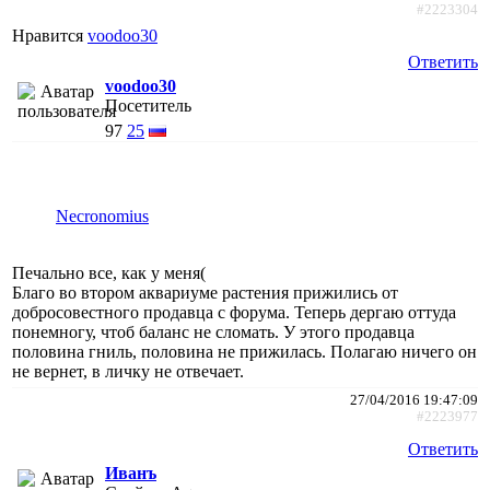
#2223304
Нравится
voodoo30
Ответить
voodoo30
Посетитель
97
25
Necronomius
Печально все, как у меня(
Благо во втором аквариуме растения прижились от
добросовестного продавца с форума. Теперь дергаю оттуда
понемногу, чтоб баланс не сломать. У этого продавца
половина гниль, половина не прижилась. Полагаю ничего он
не вернет, в личку не отвечает.
27/04/2016 19:47:09
#2223977
Ответить
Иванъ