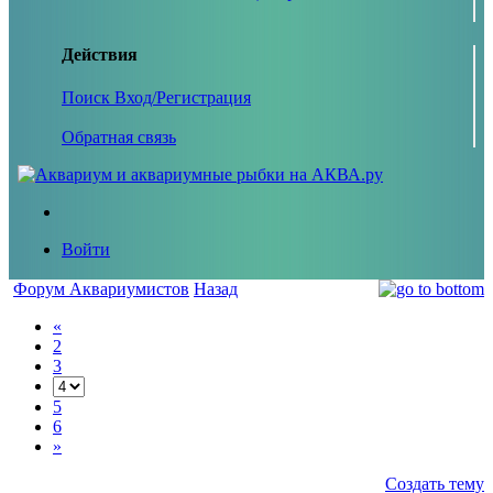
Действия
Поиск
Вход/Регистрация
Обратная связь
Войти
Форум Аквариумистов
Назад
«
2
3
5
6
»
Создать тему