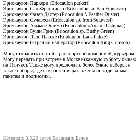
Эриокаулон Паркери (Eriocaulon parkeri)
Эриокаулон Сан-Франциско (Eriocaulon sp. San Francisco)
Эриокаулон Фазер Дастер (Eriocaulon f. Feather Duster)
Эриокаулон Сулавеси (Eriocaulon sp. from Sulawesi)
Эриукаулон Амами Ошима (Eriocaulon «Аmаmi Оshimа»)
Эриокаулон Буши Грин (Еriосаulоn sр. Вushy Grееn)
Эриокаулон Лаос Пакске (Еriukаulоn Lаоs Раkхе)
Эриокаулон багряный император (Еriосаulоn Кing Сrimsоn)
Могу отправить почтой, транспортной компанией, курьером.
Могу передать при встрече в Москве (каждую субботу бываю
на Птичке). Также могу предложить более ёмкие наборы, а
также наборы, где все растения разложены по отдельным
пакетам и подписаны.
Изменено 3.5.26 автор Владимир Белов