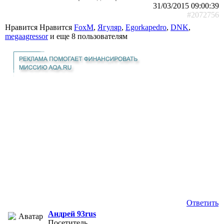
31/03/2015 09:00:39
#2072756
Нравится Нравится
FoxM
,
Ягуляр
,
Egorkapedro
,
DNK
,
megaagressor
и еще
8 пользователям
Ответить
Андрей 93rus
Посетитель