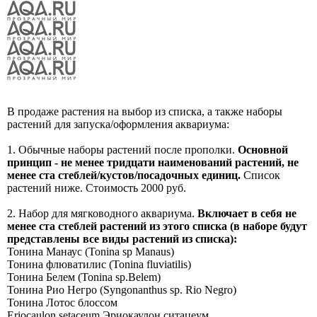
В продаже растения на выбор из списка, а также наборы
растений для запуска/оформления аквариума:
1. Обычные наборы растений после прополки.
Основной
принцип - не менее тридцати наименований растений, не
менее ста стеблей/кустов/посадочных единиц.
Список
растений ниже. Стоимость 2000 руб.
2. Набор для мягководного аквариума.
Включает в себя не
менее ста стеблей растений из этого списка (в наборе будут
представлены все виды растений из списка):
Тонина Манаус (Tonina sp Manaus)
Тонина флюватилис (Tonina fluviatilis)
Тонина Белем (Tonina sp.Belem)
Тонина Рио Негро (Syngonanthus sp. Rio Negro)
Тонина Лотос блоссом
Eriocaulon setaceum Эриокаулон ситацеум