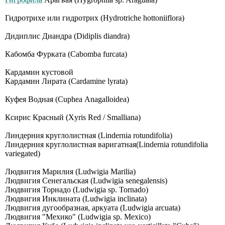
Гидротрихе или гидротрих (Hydrotriche hottoniiflora)
Дидиплис Диандра (Didiplis diandra)
Кабомба Фурката (Cabomba furcata)
Кардамин кустовой
Кардамин Лирата (Cardamine lyrata)
Куфея Водная (Сuрhеа Аnаgаllоidеа)
Ксирис Красный (Xyris Red / Smalliana)
Линдерния круглолистная (Lindernia rotundifolia)
Линдерния круглолистная варигатная(Lindernia rotundifolia
variegated)
Людвигия Марилия (Ludwigia Marilia)
Людвигия Сенегальская (Ludwigia senegalensis)
Людвигия Торнадо (Ludwigia sp. Tornado)
Людвигия Инклината (Ludwigia inclinata)
Людвигия дугообразная, аркуата (Ludwigia arcuata)
Людвигия "Мехико" (Ludwigia sp. Mexico)