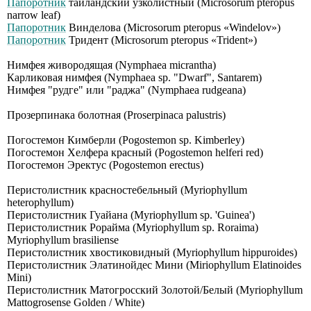
Папоротник
таиландский узколистный (Мiсrоsоrum рtеrорus
nаrrоw lеаf)
Папоротник
Винделова (Мiсrоsоrum рtеrорus «Windеlоv»)
Папоротник
Тридент (Microsorum pteropus «Trident»)
Нимфея живородящая (Nymphaea micrantha)
Карликовая нимфея (Nymphaea sp. "Dwarf", Santarem)
Нимфея "рудге" или "раджа" (Nymphaea rudgeana)
Прозерпинака болотная (Proserpinaca palustris)
Погостемон Кимберли (Pogostemon sp. Kimberley)
Погостемон Хелфера красный (Pogostemon helferi red)
Погостемон Эректус (Pogostemon erectus)
Перистолистник красностебельный (Myriophyllum
heterophyllum)
Перистолистник Гуайана (Myriophyllum sp. 'Guinea')
Перистолистник Рорайма (Myriophyllum sp. Roraima)
Myriophyllum brasiliense
Перистолистник хвостиковидный (Myriophyllum hippuroides)
Перистолистник Элатинойдес Мини (Мiriорhyllum Еlаtinоidеs
Мini)
Перистолистник Матогросский Золотой/Белый (Мyriорhyllum
Маttоgrоsеnsе Gоldеn / Whitе)