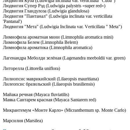
Людвигия Куба (Ludwigia inclinata var. verticillata "Cuba")
Людвигия Супер Рэд (Ludwigia palystris «super red»)
Людвигия Гландулоза (Ludwigia glandulosa)
Людвигия "Пантанал" (Ludwigia inclinata var. verticillata
'Pantanal')
Людвигия "Мета" (Ludwigiа Inсlinаtа vаr. Vеrtiсillаtа " Меtа")
Лимнофила ароматная мини (Limnophila aromatica mini)
Лимнофила Белем (Limnophila Belem)
Лимнофила ароматика (Limnophila aromatica)
Лагенандра Меболди зелёная (Lagenandra meeboldii var. green)
Литорелла (Littorella uniflora)
Лилиопсис маврикийский (Lilaeopsis mauritiana)
Лилеопсис бразильский (Lilaeopsis brasiliensis)
Майака речная (Mayaca fluviatilis)
Маяка Сантарем красная (Mayaca Santarem red)
Микрантемум «Монте Карло» (Micranthemum sp. Monte Carlo)
Марсилия (Marsilea)