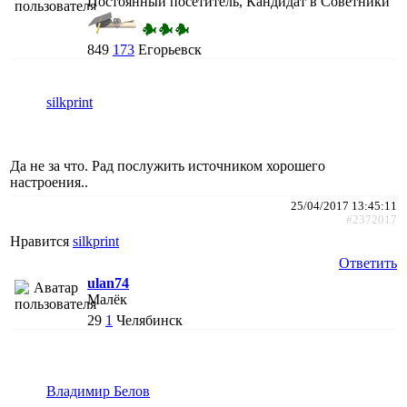
Постоянный посетитель, Кандидат в Советники
849
173
Егорьевск
silkprint
Да не за что. Рад послужить источником хорошего
настроения..
25/04/2017 13:45:11
#2372017
Нравится
silkprint
Ответить
ulan74
Малёк
29
1
Челябинск
Владимир Белов