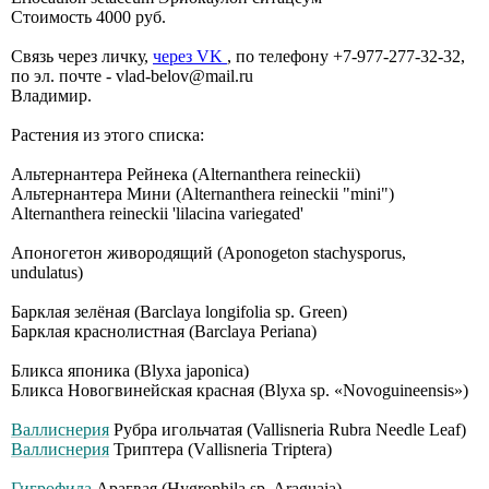
Стоимость 4000 руб.
Связь через личку,
через VK
, по телефону +7-977-277-32-32,
по эл. почте - vlad-belov@mail.ru
Владимир.
Растения из этого списка:
Альтернантера Рейнека (Alternanthera reineckii)
Альтернантера Мини (Alternanthera reineckii "mini")
Alternanthera reineckii 'lilacina variegated'
Апоногетон живородящий (Aponogeton stachysporus,
undulatus)
Барклая зелёная (Barclaya longifolia sp. Green)
Барклая краснолистная (Barclaya Periana)
Бликса японика (Blyxa japonica)
Бликса Новогвинейская красная (Blyxa sp. «Novoguineensis»)
Валлиснерия
Рубра игольчатая (Vallisneria Rubrа Nееdlе Lеаf)
Валлиснерия
Триптера (Vаllisnеriа Тriрtеrа)
Гигрофила
Арагвая (Hygrophila sp. Araguaia)