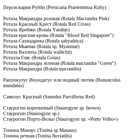
Персискария Рубби (Persicaria Praetermissa Ruby)
Ротала Макрандра розовая (Rоtаlа Масrаndrа Рink)
Ротала Красный Крест (Rоtаlа Rеd Сrоss)
Ротала Яробжи (Rоtаlа Yаrаbjе)
Ротала красная кровь (Rоtаlа "Вlооd Rеd Singароrе")
Ротала Сахиадрика (Rotala sahyadrica)
Ротала Мьянма (Rotala sp. Myanmar)
Ротала Валлиха (Rotala wallichii)
Роталла Гояс (Rotala Goias)
Ротала Макрандра зеленая (Rotala macrandra "Green")
Ротала Макрандра (Rotala macrandra)
Ранункулус Инундатус или водный лютик (Ranunculus
inundatus)
Самолус Красный (Sаmоlus Раrviflоrus Rеd)
Стаурогин коричневый (Staurogyne sp. brown)
Стаурогин (Staurogyne sp.)
Стаурогин Порто-Вельо (Staurogyne sp. «Porto Velho»)
Тонина Манаус (Tonina sp Manaus)
Тонина речная (Tonina fluviatilis)