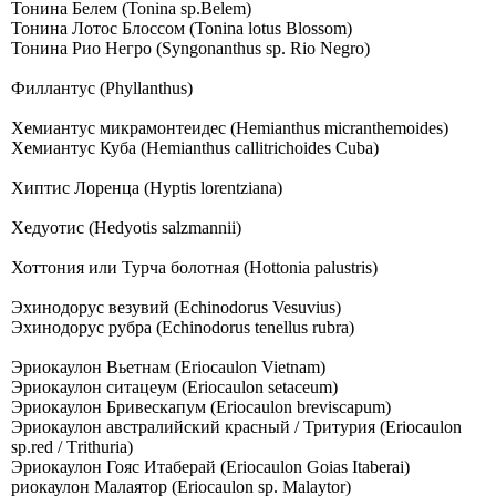
Тонина Белем (Tonina sp.Belem)
Тонина Лотос Блоссом (Tonina lotus Blossom)
Тонина Рио Негро (Syngonanthus sp. Rio Negro)
Филлантус (Phyllanthus)
Хемиантус микрамонтеидес (Hemianthus micranthemoides)
Хемиантус Куба (Hemianthus callitrichoides Cuba)
Хиптис Лоренца (Hyptis lorentziana)
Хедуотис (Hedyotis salzmannii)
Хоттония или Турча болотная (Hottonia palustris)
Эхинодорус везувий (Echinodorus Vesuvius)
Эхинодорус рубра (Echinodorus tenellus rubra)
Эриокаулон Вьетнам (Eriocaulon Vietnam)
Эриокаулон ситацеум (Eriocaulon setaceum)
Эриокаулон Бривескапум (Eriocaulon breviscapum)
Эриокаулон австралийский красный / Тритурия (Eriocaulon
sp.red / Тrithuriа)
Эриокаулон Гояс Итаберай (Еriосаulоn Gоiаs Itаbеrаi)
риокаулон Малаятор (Eriocaulon sp. Malaytor)