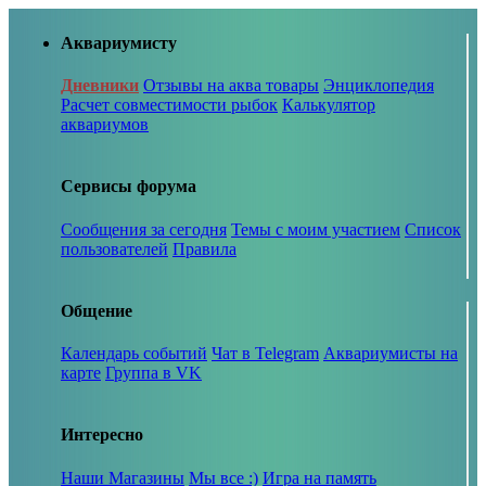
Аквариумисту
Дневники
Отзывы на аква товары
Энциклопедия
Расчет совместимости рыбок
Калькулятор
аквариумов
Сервисы форума
Сообщения за сегодня
Темы с моим участием
Список
пользователей
Правила
Общение
Календарь событий
Чат в Telegram
Аквариумисты на
карте
Группа в VK
Интересно
Наши Магазины
Мы все :)
Игра на память