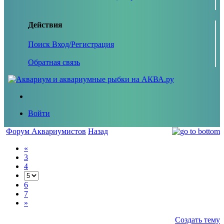
Действия
Поиск
Вход/Регистрация
Обратная связь
Войти
Форум Аквариумистов
Назад
«
3
4
6
7
»
Создать тему