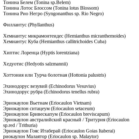
Тонина Белем (Tonina sp.Belem)
Тонина Лотос Блоссом (Tonina lotus Blossom)
Тонина Рио Негро (Syngonanthus sp. Rio Negro)
Филлантус (Phyllanthus)
Хемиантус микрамонтеидес (Hemianthus micranthemoides)
Хемиантус Куба (Hemianthus callitrichoides Cuba)
Хиптис Лоренца (Hyptis lorentziana)
Хедуотис (Hedyotis salzmannii)
Хоттония или Турча болотная (Hottonia palustris)
Эхинодорус везувий (Echinodorus Vesuvius)
Эхинодорус рубра (Echinodorus tenellus rubra)
Эриокаулон Вьетнам (Eriocaulon Vietnam)
Эриокаулон ситацеум (Eriocaulon setaceum)
Эриокаулон Бривескапум (Eriocaulon breviscapum)
Эриокаулон австралийский красный / Тритурия (Eriocaulon
sp.red / Тrithuriа)
Эриокаулон Гояс Итаберай (Еriосаulоn Gоiаs Itаbеrаi)
риокаулон Малаятор (Eriocaulon sp. Malaytor)