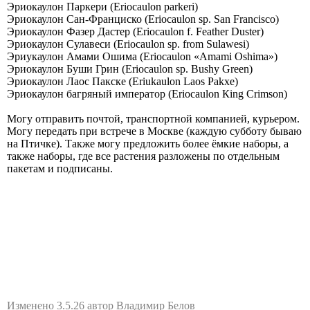
Эриокаулон Паркери (Eriocaulon parkeri)
Эриокаулон Сан-Франциско (Eriocaulon sp. San Francisco)
Эриокаулон Фазер Дастер (Eriocaulon f. Feather Duster)
Эриокаулон Сулавеси (Eriocaulon sp. from Sulawesi)
Эриукаулон Амами Ошима (Eriocaulon «Аmаmi Оshimа»)
Эриокаулон Буши Грин (Еriосаulоn sр. Вushy Grееn)
Эриокаулон Лаос Пакске (Еriukаulоn Lаоs Раkхе)
Эриокаулон багряный император (Еriосаulоn Кing Сrimsоn)
Могу отправить почтой, транспортной компанией, курьером.
Могу передать при встрече в Москве (каждую субботу бываю
на Птичке). Также могу предложить более ёмкие наборы, а
также наборы, где все растения разложены по отдельным
пакетам и подписаны.
Изменено 3.5.26 автор Владимир Белов