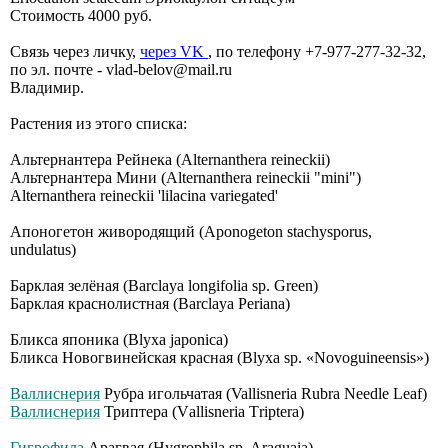
Стоимость 4000 руб.
Связь через личку,
через VK
, по телефону +7-977-277-32-32,
по эл. почте - vlad-belov@mail.ru
Владимир.
Растения из этого списка:
Альтернантера Рейнека (Alternanthera reineckii)
Альтернантера Мини (Alternanthera reineckii "mini")
Alternanthera reineckii 'lilacina variegated'
Апоногетон живородящий (Aponogeton stachysporus,
undulatus)
Барклая зелёная (Barclaya longifolia sp. Green)
Барклая краснолистная (Barclaya Periana)
Бликса японика (Blyxa japonica)
Бликса Новогвинейская красная (Blyxa sp. «Novoguineensis»)
Валлиснерия
Рубра игольчатая (Vallisneria Rubrа Nееdlе Lеаf)
Валлиснерия
Триптера (Vаllisnеriа Тriрtеrа)
Гигрофила
Арагвая (Hygrophila sp. Araguaia)