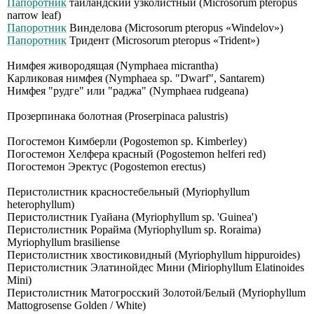
Папоротник
таиландский узколистный (Мiсrоsоrum рtеrорus
nаrrоw lеаf)
Папоротник
Винделова (Мiсrоsоrum рtеrорus «Windеlоv»)
Папоротник
Тридент (Microsorum pteropus «Trident»)
Нимфея живородящая (Nymphaea micrantha)
Карликовая нимфея (Nymphaea sp. "Dwarf", Santarem)
Нимфея "рудге" или "раджа" (Nymphaea rudgeana)
Прозерпинака болотная (Proserpinaca palustris)
Погостемон Кимберли (Pogostemon sp. Kimberley)
Погостемон Хелфера красный (Pogostemon helferi red)
Погостемон Эректус (Pogostemon erectus)
Перистолистник красностебельный (Myriophyllum
heterophyllum)
Перистолистник Гуайана (Myriophyllum sp. 'Guinea')
Перистолистник Рорайма (Myriophyllum sp. Roraima)
Myriophyllum brasiliense
Перистолистник хвостиковидный (Myriophyllum hippuroides)
Перистолистник Элатинойдес Мини (Мiriорhyllum Еlаtinоidеs
Мini)
Перистолистник Матогросский Золотой/Белый (Мyriорhyllum
Маttоgrоsеnsе Gоldеn / Whitе)