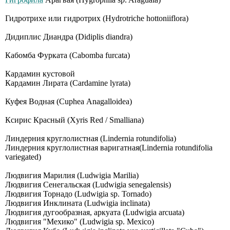
Гидротрихе или гидротрих (Hydrotriche hottoniiflora)
Дидиплис Диандра (Didiplis diandra)
Кабомба Фурката (Cabomba furcata)
Кардамин кустовой
Кардамин Лирата (Cardamine lyrata)
Куфея Водная (Сuрhеа Аnаgаllоidеа)
Ксирис Красный (Xyris Red / Smalliana)
Линдерния круглолистная (Lindernia rotundifolia)
Линдерния круглолистная варигатная(Lindernia rotundifolia
variegated)
Людвигия Марилия (Ludwigia Marilia)
Людвигия Сенегальская (Ludwigia senegalensis)
Людвигия Торнадо (Ludwigia sp. Tornado)
Людвигия Инклината (Ludwigia inclinata)
Людвигия дугообразная, аркуата (Ludwigia arcuata)
Людвигия "Мехико" (Ludwigia sp. Mexico)