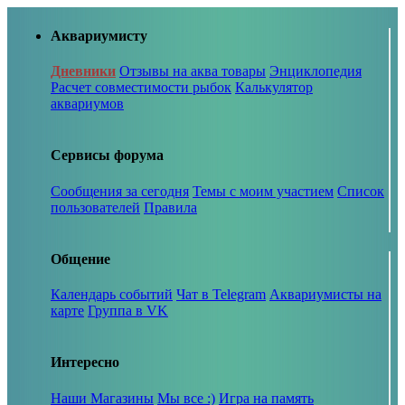
Аквариумисту
Дневники
Отзывы на аква товары
Энциклопедия
Расчет совместимости рыбок
Калькулятор
аквариумов
Сервисы форума
Сообщения за сегодня
Темы с моим участием
Список
пользователей
Правила
Общение
Календарь событий
Чат в Telegram
Аквариумисты на
карте
Группа в VK
Интересно
Наши Магазины
Мы все :)
Игра на память