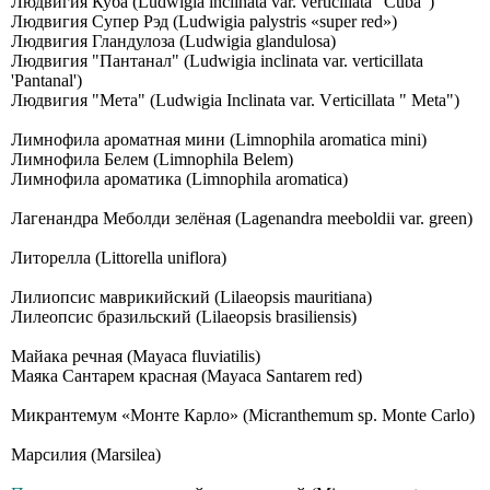
Людвигия Куба (Ludwigia inclinata var. verticillata "Cuba")
Людвигия Супер Рэд (Ludwigia palystris «super red»)
Людвигия Гландулоза (Ludwigia glandulosa)
Людвигия "Пантанал" (Ludwigia inclinata var. verticillata
'Pantanal')
Людвигия "Мета" (Ludwigiа Inсlinаtа vаr. Vеrtiсillаtа " Меtа")
Лимнофила ароматная мини (Limnophila aromatica mini)
Лимнофила Белем (Limnophila Belem)
Лимнофила ароматика (Limnophila aromatica)
Лагенандра Меболди зелёная (Lagenandra meeboldii var. green)
Литорелла (Littorella uniflora)
Лилиопсис маврикийский (Lilaeopsis mauritiana)
Лилеопсис бразильский (Lilaeopsis brasiliensis)
Майака речная (Mayaca fluviatilis)
Маяка Сантарем красная (Mayaca Santarem red)
Микрантемум «Монте Карло» (Micranthemum sp. Monte Carlo)
Марсилия (Marsilea)