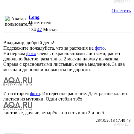
#2533069
Ответить
Long
Посетитель
134
47
Москва
Владимир, добрый день!
Подскажите пожалуйста, что за растения на
фото
.
На первом
фото
слева , с красноватыми листьями, растёт
довольно быстро, раза три за 2 месяца наружу вылазила.
Справа с красноватыми листьями, очень медленное. За два
месяца и до половины высоты не доросло.
И на втором
фото
. Интересное растение. Даёт разное кол-во
листьев из мутовки. Одни стебли трёх
листовые, другие четырёх....но есть и по 2 и по 5
28/10/2018 17:49:48
#2550140