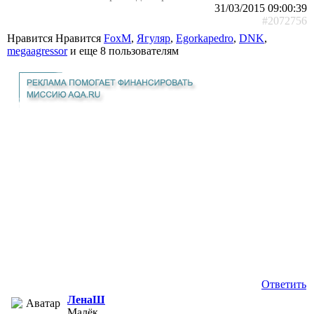
31/03/2015 09:00:39
#2072756
Нравится Нравится
FoxM
,
Ягуляр
,
Egorkapedro
,
DNK
,
megaagressor
и еще
8 пользователям
Ответить
ЛенаШ
Малёк