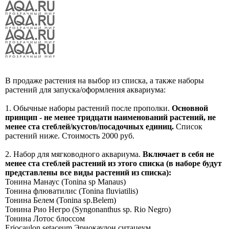
В продаже растения на выбор из списка, а также наборы
растений для запуска/оформления аквариума:
1. Обычные наборы растений после прополки.
Основной
принцип - не менее тридцати наименований растений, не
менее ста стеблей/кустов/посадочных единиц.
Список
растений ниже. Стоимость 2000 руб.
2. Набор для мягководного аквариума.
Включает в себя не
менее ста стеблей растений из этого списка (в наборе будут
представлены все виды растений из списка):
Тонина Манаус (Tonina sp Manaus)
Тонина флюватилис (Tonina fluviatilis)
Тонина Белем (Tonina sp.Belem)
Тонина Рио Негро (Syngonanthus sp. Rio Negro)
Тонина Лотос блоссом
Eriocaulon setaceum Эриокаулон ситацеум