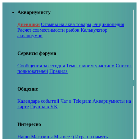
Аквариумисту
Дневники
Отзывы на аква товары
Энциклопедия
Расчет совместимости рыбок
Калькулятор
аквариумов
Сервисы форума
Сообщения за сегодня
Темы с моим участием
Список
пользователей
Правила
Общение
Календарь событий
Чат в Telegram
Аквариумисты на
карте
Группа в VK
Интересно
Наши Магазины
Мы все :)
Игра на память