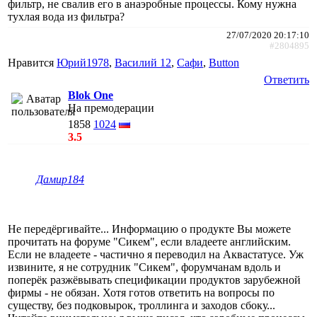
фильтр, не свалив его в анаэробные процессы. Кому нужна
тухлая вода из фильтра?
27/07/2020 20:17:10
#2804895
Нравится
Юрий1978
,
Василий 12
,
Сафи
,
Button
Ответить
Blok One
На премодерации
1858
1024
3.5
Дамир184
Не передёргивайте... Информацию о продукте Вы можете
прочитать на форуме "Сикем", если владеете английским.
Если не владеете - частично я переводил на Аквастатусе. Уж
извините, я не сотрудник "Сикем", форумчанам вдоль и
поперёк разжёвывать спецификации продуктов зарубежной
фирмы - не обязан. Хотя готов ответить на вопросы по
существу, без подковырок, троллинга и заходов сбоку...