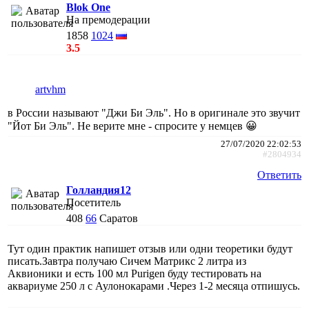
Blok One
На премодерации
1858
1024
3.5
artvhm
в России называют "Джи Би Эль". Но в оригинале это звучит
"Йот Би Эль". Не верите мне - спросите у немцев 😀
27/07/2020 22:02:53
#2804934
Ответить
Голландия12
Посетитель
408
66
Саратов
Тут один практик напишет отзыв или одни теоретики будут
писать.Завтра получаю Сичем Матрикс 2 литра из
Аквионики и есть 100 мл Purigen буду тестировать на
аквариуме 250 л с Аулонокарами .Через 1-2 месяца отпишусь.