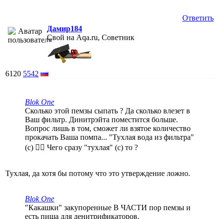
Ответить
Дамир184
Свой на Aqa.ru, Советник
6120
5542
Blok One
Сколько этой пемзы сыпать ? Да сколько влезет в
Ваш фильтр. Динитрэйта поместится больше.
Вопрос лишь в том, сможет ли взятое количество
прокачать Ваша помпа... "Тухлая вода из фильтра"
(с) 🤦‍♂️ Чего сразу "тухлая" (с) то ?
Тухлая, да хотя бы потому что это утверждение ложно.
Blok One
"Какашки" закупоренные В ЧАСТИ пор пемзы и
есть пища для денитрификаторов.