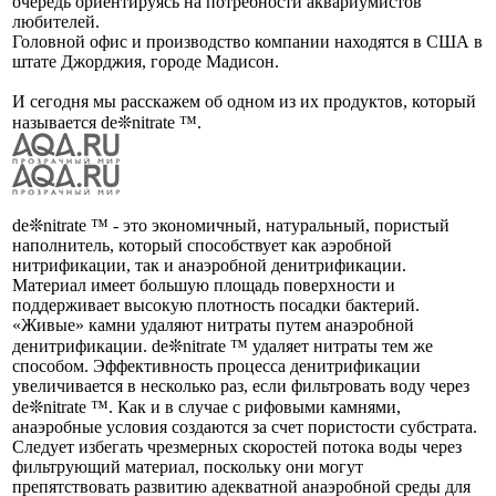
очередь ориентируясь на потребности аквариумистов
любителей.
Головной офис и производство компании находятся в США в
штате Джорджия, городе Мадисон.
И сегодня мы расскажем об одном из их продуктов, который
называется de❊nitrate ™.
de❊nitrate ™ - это экономичный, натуральный, пористый
наполнитель, который способствует как аэробной
нитрификации, так и анаэробной денитрификации.
Материал имеет большую площадь поверхности и
поддерживает высокую плотность посадки бактерий.
«Живые» камни удаляют нитраты путем анаэробной
денитрификации. de❊nitrate ™ удаляет нитраты тем же
способом. Эффективность процесса денитрификации
увеличивается в несколько раз, если фильтровать воду через
de❊nitrate ™. Как и в случае с рифовыми камнями,
анаэробные условия создаются за счет пористости субстрата.
Следует избегать чрезмерных скоростей потока воды через
фильтрующий материал, поскольку они могут
препятствовать развитию адекватной анаэробной среды для