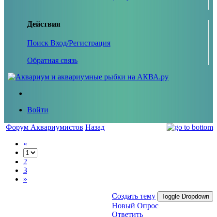
Действия
Поиск
Вход/Регистрация
Обратная связь
Войти
Форум Аквариумистов
Назад
«
2
3
»
Создать тему
Toggle Dropdown
Новый Опрос
Ответить