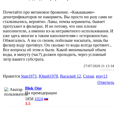
Почитайте про метановое брожение. «Какашками»
денитрификаторов не накормить. Вы просто ни разу сами не
сталкивались, вероятно. Лавы, пемзы керамзиты, бывает
протухают в фильтрах. И не потому, что они плохие
наполнители, а именно из-за неграмотного использования. И
уже здесь многие к таким наполнителям с осторожностью.
Обжигались. А вы со своим, побольше насыпать, лишь бы
фильтр воду протянул. Он сколько то воды всегда протянет...
Все вопросы об этом и были. Какой минимальный объем
воды, в минуту (час?) должен проходить, через условный
литр вашего субстрата.
27/07/2020 21:13:34
#2804914
Нравится
Stan1973
,
Юрий1978
,
Василий 12
,
Corsar
,
gray13
Ответить
Blok One
На премодерации
1858
1024
3.5