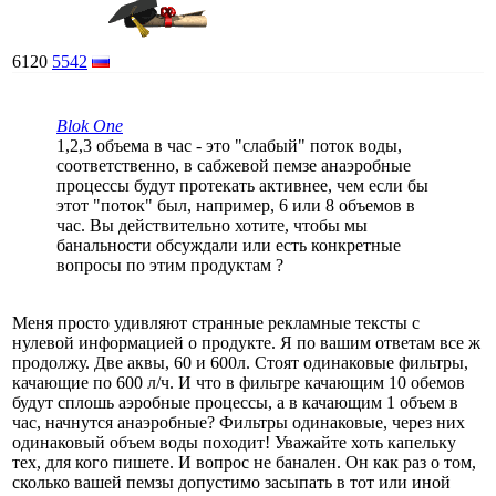
6120
5542
Blok One
1,2,3 объема в час - это "слабый" поток воды,
соответственно, в сабжевой пемзе анаэробные
процессы будут протекать активнее, чем если бы
этот "поток" был, например, 6 или 8 объемов в
час. Вы действительно хотите, чтобы мы
банальности обсуждали или есть конкретные
вопросы по этим продуктам ?
Меня просто удивляют странные рекламные тексты с
нулевой информацией о продукте. Я по вашим ответам все ж
продолжу. Две аквы, 60 и 600л. Стоят одинаковые фильтры,
качающие по 600 л/ч. И что в фильтре качающим 10 обемов
будут сплошь аэробные процессы, а в качающим 1 объем в
час, начнутся анаэробные? Фильтры одинаковые, через них
одинаковый объем воды походит! Уважайте хоть капельку
тех, для кого пишете. И вопрос не банален. Он как раз о том,
сколько вашей пемзы допустимо засыпать в тот или иной