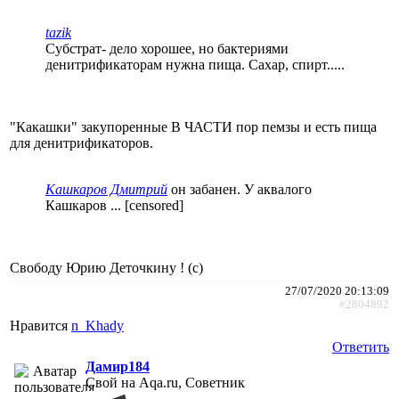
tazik
Субстрат- дело хорошее, но бактериями
денитрификаторам нужна пища. Сахар, спирт.....
"Какашки" закупоренные В ЧАСТИ пор пемзы и есть пища
для денитрификаторов.
Кашкаров Дмитрий
он забанен. У аквалого
Кашкаров ... [censored]
Свободу Юрию Деточкину ! (с)
27/07/2020 20:13:09
#2804892
Нравится
n_Khady
Ответить
Дамир184
Свой на Aqa.ru, Советник