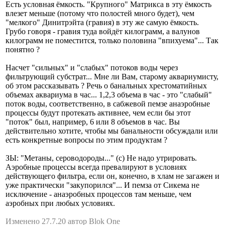
Есть условная ёмкость. "Крупного" Матрикса в эту ёмкость
влезет меньше (потому что полостей много будет), чем
"мелкого" Динитрэйта (гравия) в эту же самую ёмкость.
Грубо говоря - гравия туда войдёт килограмм, а валунов
килограмм не поместится, только половина "впихуема"... Так
понятно ?
Насчет "сильных" и "слабых" потоков воды через
фильтрующий субстрат... Мне ли Вам, старому аквариумисту,
об этом рассказывать ? Речь о банальных хрестоматийных
объемах аквариума в час... 1,2,3 объема в час - это "слабый"
поток воды, соответственно, в сабжевой пемзе анаэробные
процессы будут протекать активнее, чем если бы этот
"поток" был, например, 6 или 8 объемов в час. Вы
действительно хотите, чтобы мы банальности обсуждали или
есть конкретные вопросы по этим продуктам ?
ЗЫ: "Метаны, сероводороды..." (с) Не надо утрировать.
Аэробные процессы всегда превалируют в условиях
действующего фильтра, если он, конечно, в хлам не загажен и
уже практически "закупорился"... И пемза от Сикема не
исключение - анаэробных процессов там меньше, чем
аэробных при любых условиях.
Изменено 27.7.20 автор Blok One