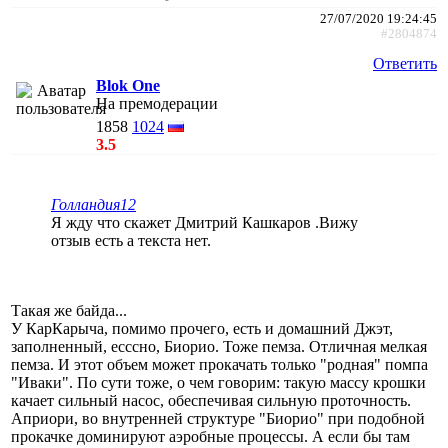
27/07/2020 19:24:45
#2804874
Ответить
Blok One
На премодерации
1858
1024
3.5
Голландия12
Я жду что скажет Дмитрий Кашкаров .Вижу
отзыв есть а текста нет.
Такая же байда...
У КарКарыча, помимо прочего, есть и домашний Джэт,
заполненный, есссно, Биорио. Тоже пемза. Отличная мелкая
пемза. И этот объем может прокачать только "родная" помпа
"Иваки". По сути тоже, о чем говорим: такую массу крошки
качает сильный насос, обеспечивая сильную проточность.
Априори, во внутренней структуре "Биорио" при подобной
прокачке доминируют аэробные процессы. А если бы там