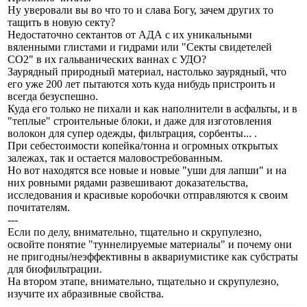
Ну уверовали вы во что то и слава Богу, зачем других то
тащить в новую секту?
Недостаточно сектантов от АДА с их уникальными
вяленными глистами и гидрами или "Секты свидетелей
СО2" в их гальванических ваннах с УДО?
Заурядный природный материал, настолько заурядный, что
его уже 200 лет пытаются хоть куда нибудь пристроить и
всегда безуспешно.
Куда его только не пихали и как наполнители в асфальты, и в
"теплые" строительные блоки, и даже для изготовления
волокон для супер одежды, фильтрация, сорбенты... .
При себестоимости копейка/тонна и огромных открытых
залежах, так и остается маловостребованным.
Но вот находятся все новые и новые "уши для лапши" и на
них ровными рядами развешивают доказательства,
исследования и красивые коробочки отправляются к своим
почитателям.
---
Если по делу, внимательно, тщательно и скрупулезно,
освойте понятие "туннелируемые материалы" и почему они
не пригодны/неэффективны в аквариумистике как субстраты
для биофильтрации.
На втором этапе, внимательно, тщательно и скрупулезно,
изучите их абразивные свойства.