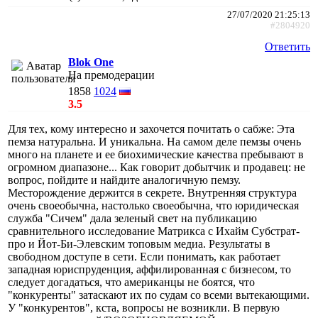
27/07/2020 21:25:13
#2804920
Ответить
Blok One
На премодерации
1858
1024
3.5
Для тех, кому интересно и захочется почитать о сабже: Эта
пемза натуральна. И уникальна. На самом деле пемзы очень
много на планете и ее биохимические качества пребывают в
огромном диапазоне... Как говорит добытчик и продавец: не
вопрос, пойдите и найдите аналогичную пемзу.
Месторождение держится в секрете. Внутренняя структура
очень своеобычна, настолько своеобычна, что юридическая
служба "Сичем" дала зеленый свет на публикацию
сравнительного исследование Матрикса с Ихайм Субстрат-
про и Йот-Би-Элевским топовым медиа. Результаты в
свободном доступе в сети. Если понимать, как работает
западная юриспруденция, аффилированная с бизнесом, то
следует догадаться, что американцы не боятся, что
"конкуренты" затаскают их по судам со всеми вытекающими.
У "конкурентов", кста, вопросы не возникли. В первую