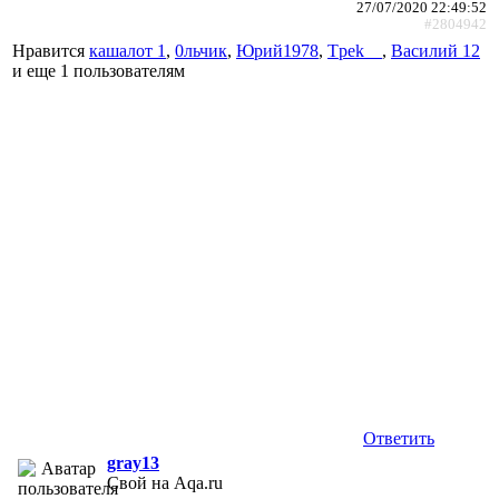
27/07/2020 22:49:52
#2804942
Нравится
кашалот 1
,
0льчик
,
Юрий1978
,
Tpek__
,
Василий 12
и еще
1 пользователям
Ответить
gray13
Свой на Aqa.ru