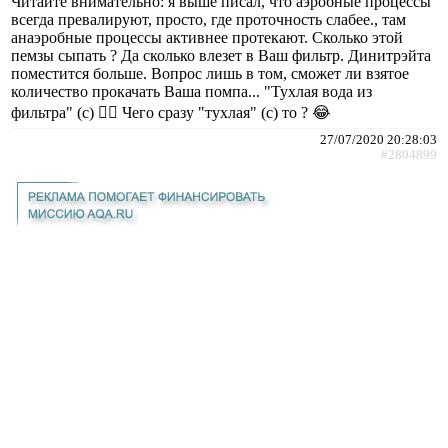
Читайте внимательно: я выше писал, что аэробные процессы
всегда превалируют, просто, где проточность слабее., там
анаэробные процессы активнее протекают. Сколько этой
пемзы сыпать ? Да сколько влезет в Ваш фильтр. Динитрэйта
поместится больше. Вопрос лишь в том, сможет ли взятое
количество прокачать Ваша помпа... "Тухлая вода из
фильтра" (с) 🤦‍♂️ Чего сразу "тухлая" (с) то ? 😂
27/07/2020 20:28:03
#2804899