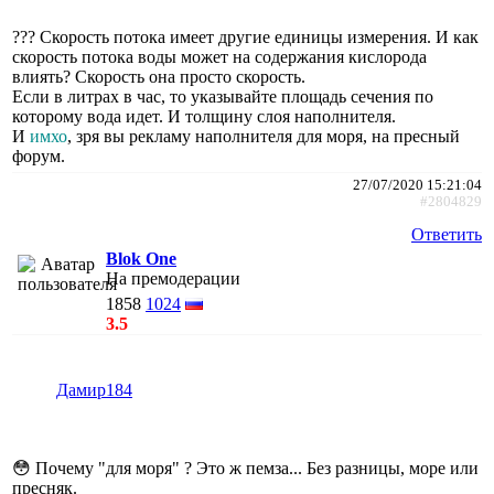
??? Скорость потока имеет другие единицы измерения. И как
скорость потока воды может на содержания кислорода
влиять? Скорость она просто скорость.
Если в литрах в час, то указывайте площадь сечения по
которому вода идет. И толщину слоя наполнителя.
И
имхо
, зря вы рекламу наполнителя для моря, на пресный
форум.
27/07/2020 15:21:04
#2804829
Ответить
Blok One
На премодерации
1858
1024
3.5
Дамир184
😳 Почему "для моря" ? Это ж пемза... Без разницы, море или
пресняк.