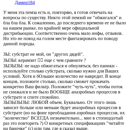
Дамир184
У меня эта пемза есть и, повторяю, я готов отвечать на
вопросы по существу. Никто этой пемзой не "обжигался" и
бла бла бла. К сожалению, до последнего времени ее не было
на нашем рынке, по крайней мере официальной
дистрибьюции. Соответственно очень мало инфы, отзывов.
Но это не повод на голом месте фантазировать по поводу
данной породы.
ЗЫ: субстрат не мой, он "других дядей".
ЗЫЗЫ: керамзит 🤦‍♂️ еще с чем сравните ?
ЗЫЗЫЗЫ: не надо обжигаться и обнуляться, без паники -
используйте столько субстрата, сколько нужно для Ваших
условий. Хотя и бОльшее количество не навредит. В конце
концов, положите столько, сколько сможет прокачать
конкретно Ваш фильтр. Положите "чуть-чуть", чтобы поток
не снижался и не было ВООБЩЕ анаэробных процессов в
субстрате и спите спокойно.
ЗЫЗЫЗЫЗЫ: ЛЮБОЙ объем. Буквально. От этого лишь
зависит больше или меньше будет анаэробных процессов в
субстрате (но на фоне преобладания аэробных процессов, их
"количество" ВСЕГДА незначительно... мне в стопиццотый
раз это повторить ?) О конкретных спецификациях "читайте
на баночке" (с) или там, где я сказал выше.