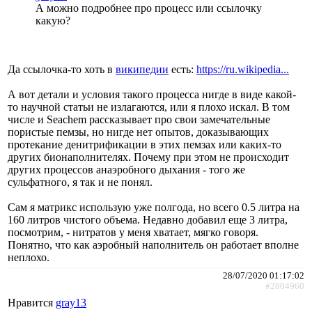
А можно подробнее про процесс или ссылочку
какую?
Да ссылочка-то хоть в
википедии
есть:
https://ru.wikipedia...
А вот детали и условия такого процесса нигде в виде какой-
то научной статьи не излагаются, или я плохо искал. В том
числе и Seachem рассказывает про свои замечательные
пористые пемзы, но нигде нет опытов, доказывающих
протекание денитрификации в этих пемзах или каких-то
других бионаполнителях. Почему при этом не происходит
других процессов анаэробного дыхания - того же
сульфатного, я так и не понял.
Сам я матрикс использую уже полгода, но всего 0.5 литра на
160 литров чистого объема. Недавно добавил еще 3 литра,
посмотрим, - нитратов у меня хватает, мягко говоря.
Понятно, что как аэробный наполнитель он работает вполне
неплохо.
28/07/2020 01:17:02
#2804960
Нравится
gray13