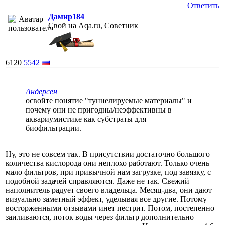
Ответить
Дамир184
Свой на Aqa.ru, Советник
6120
5542
Андерсен
освойте понятие "туннелируемые материалы" и
почему они не пригодны/неэффективны в
аквариумистике как субстраты для
биофильтрации.
Ну, это не совсем так. В присутствии достаточно большого
количества кислорода они неплохо работают. Только очень
мало фильтров, при привычной нам загрузке, под завязку, с
подобной задачей справляются. Даже не так. Свежий
наполнитель радует своего владельца. Месяц-два, они дают
визуально заметный эффект, уделывая все другие. Потому
восторженными отзывами инет пестрит. Потом, постепенно
заиливаются, поток воды через фильтр дополнительно