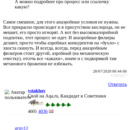
А можно подробнее про процесс или ссылочку
какую?
Самое смешное, для этого анаэробные условия не нужны.
Все прекрасно происходит и в присутствии кислорода, он не
мешает, его просто игнорят. А вот без высококалорийной
подпитки, этот процесс не идет. И анаэробные фильтры
делают, просто чтобы аэробных конкурентов на «бухло» с
хвоста скинуть. И всегда, всегда, перед анаэробным
фильтром стоит другой, аэробный (на механическую
очистку), отсечь все «какахи», иначе и с подкормкой там
метанового брожения не избежать.
28/07/2020 00:44:06
#2804957
Ответить
vstakhov
Свой на Aqa.ru, Кандидат в Советники
4601
4036
gray13