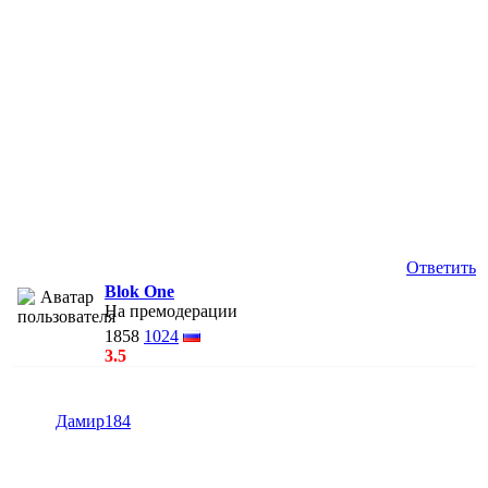
Ответить
Blok One
На премодерации
1858
1024
3.5
Дамир184