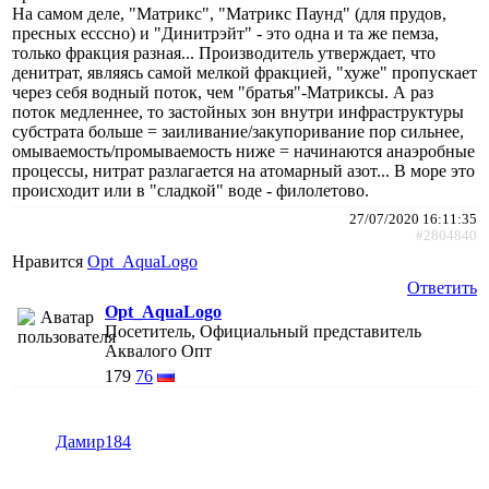
На самом деле, "Матрикс", "Матрикс Паунд" (для прудов,
пресных есссно) и "Динитрэйт" - это одна и та же пемза,
только фракция разная... Производитель утверждает, что
денитрат, являясь самой мелкой фракцией, "хуже" пропускает
через себя водный поток, чем "братья"-Матриксы. А раз
поток медленнее, то застойных зон внутри инфраструктуры
субстрата больше = заиливание/закупоривание пор сильнее,
омываемость/промываемость ниже = начинаются анаэробные
процессы, нитрат разлагается на атомарный азот... В море это
происходит или в "сладкой" воде - филолетово.
27/07/2020 16:11:35
#2804840
Нравится
Opt_AquaLogo
Ответить
Opt_AquaLogo
Посетитель, Официальный представитель
Аквалого Опт
179
76
Дамир184