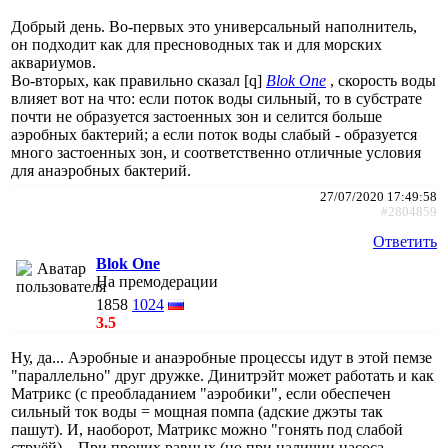
Добрый день. Во-первых это универсальный наполнитель,
он подходит как для пресноводных так и для морских
аквариумов.
Во-вторых, как правильно сказал [q]
Blok One
, скорость воды
влияет вот на что: если поток воды сильный, то в субстрате
почти не образуется застоенных зон и селится больше
аэробных бактерий; а если поток воды слабый - образуется
много застоенных зон, и соответственно отличные условия
для анаэробных бактерий.
27/07/2020 17:49:58
#2804859
Ответить
Blok One
На премодерации
1858
1024
3.5
Ну, да... Аэробные и анаэробные процессы идут в этой пемзе
"параллельно" друг дружке. Динитрэйт может работать и как
Матрикс (с преобладанием "аэробики", если обеспечен
сильный ток воды = мощная помпа (адские джэты так
пашут). И, наоборот, Матрикс можно "гонять под слабой
струёй)... При прочих равных (но при наличии насоса,