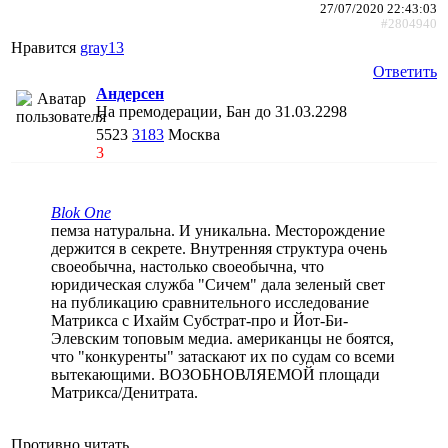
27/07/2020 22:43:03
#2804940
Нравится
gray13
Ответить
Андерсен
На премодерации, Бан до 31.03.2298
5523
3183
Москва
3
Blok One
пемза натуральна. И уникальна. Месторождение
держится в секрете. Внутренняя структура очень
своеобычна, настолько своеобычна, что
юридическая служба "Сичем" дала зеленый свет
на публикацию сравнительного исследование
Матрикса с Ихайм Субстрат-про и Йот-Би-
Элевским топовым медиа. американцы не боятся,
что "конкуренты" затаскают их по судам со всеми
вытекающими. ВОЗОБНОВЛЯЕМОЙ площади
Матрикса/Денитрата.
Противно читать.