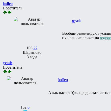
lodleo
Посетитель
gyash
Вообще рекомендуют усилива
их наличие влияет на
водор
103
27
Шарыпово
3 года
gyash
Посетитель
lodleo
А как насчет Удо, продолжать лить т
152
6