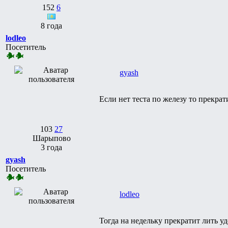
152
6
8 года
lodleo
Посетитель
gyash
Если нет теста по железу то прекрат
103
27
Шарыпово
3 года
gyash
Посетитель
lodleo
Тогда на недельку прекратит лить у