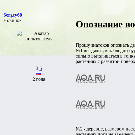
Sergey68
Новичок
Опознание во
Прошу знатоков опознать дв
№1 выгдядит, как бледно-б
сильно вытягиваться в тонк
растениях с развитой повер
3
5
2 года
№2 - деревце, размером нес
растениях пока не замечено.