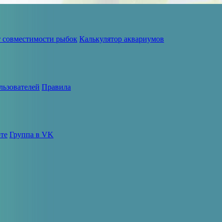
т совместимости рыбок
Калькулятор аквариумов
льзователей
Правила
те
Группа в VK