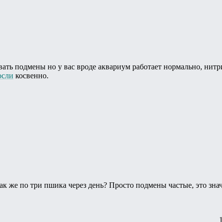
ть подмены но у вас вроде аквариум работает нормально, нитри
осли
косвенно.
ак же по три пшика через день? Просто подмены частые, это знач