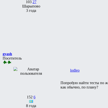
103
27
Шарыпово
3 года
gyash
Посетитель
lodleo
Попробую найти тесты по же
как обычно, по плану?
152
6
8 года