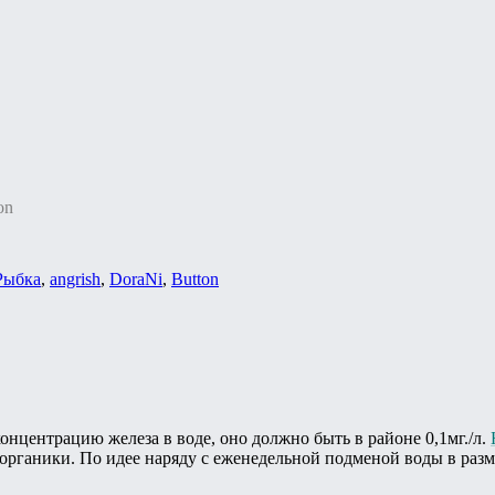
on
Рыбка
,
angrish
,
DoraNi
,
Button
онцентрацию железа в воде, оно должно быть в районе 0,1мг./л.
органики. По идее наряду с еженедельной подменой воды в разм