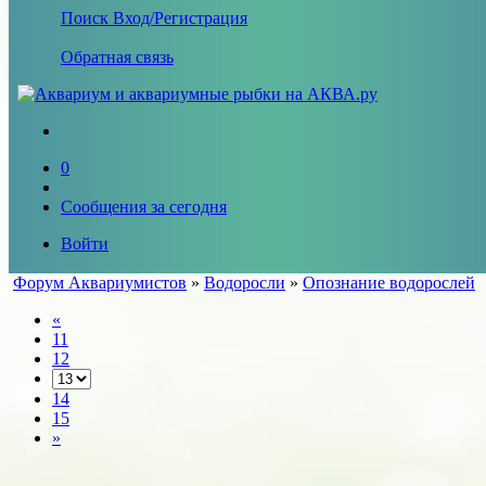
Поиск
Вход/Регистрация
Обратная связь
0
Сообщения за сегодня
Войти
Форум Аквариумистов
»
Водоросли
»
Опознание водорослей
«
11
12
14
15
»