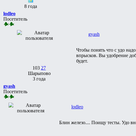
8 года
lodleo
Посетитель
gyash
Чтобы понять что с удо надо
впрысков. Вы удобрение доб
будет.
103
27
Шарыпово
3 года
gyash
Посетитель
lodleo
Блин железо.... Поищу тесты. Удо вн