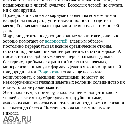
размножения в чистой культуре. Взрослых червей не спутать
ни с кем другим.
Проверила и в своем аквариуме с большим комком дикой
кладофоры гломерата, уничтожили полностью где-то за
месяц, бедная моя кладофора так и не вернулась там по сей
день.
И другие детрита поедающие водные черви тоже довольно
хорошо помогают от
водорослей
, главным образом
постоянно перерабатывая всякие органические отходы,
остатки подгнивающих частей растений, остатки кормов. А
после этого все добро уже легче перерабатывать дальше
бактериям, грибкам для растений в легко усвояемых,
минерализованных уже формах. Делается корням приятный
плодородный ил.
Водоросли
тогда чаще всего уже
конкурировать с высшими растениями не могут, до
невооруженными глазами заметных колоний большинство их
видов тогда не размножаются.
Этот аквариум, к примеру, с коллекцией малощетинковых
червей - всякими лумбрикулусами, трубочниками,
аулофорусами, эолосомами, стиляриями итд прямо вылизан и
выгрызен до блеска. Чистить стекла мне там не нужно
никогда.