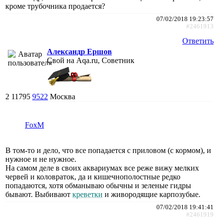
кроме трубочника продается?
07/02/2018 19:23:57
#2461913
Ответить
Александр Ершов
Свой на Aqa.ru, Советник
2
11795
9522
Москва
FoxM
В том-то и дело, что все попадается с приловом (с кормом), и
нужное и не нужное.
На самом деле в своих аквариумах все реже вижу мелких
червей и коловраток, да и кишечнополостные редко
попадаются, хотя обманываю обычны и зеленые гидры
бывают. Выбивают
креветки
и живородящие карпозубые.
07/02/2018 19:41:41
#2461919