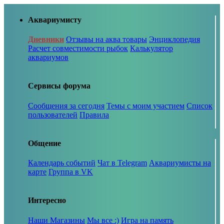
Аквариумисту
Дневники
Отзывы на аква товары
Энциклопедия
Расчет совместимости рыбок
Калькулятор
аквариумов
Сервисы форума
Сообщения за сегодня
Темы с моим участием
Список
пользователей
Правила
Общение
Календарь событий
Чат в Telegram
Аквариумисты на
карте
Группа в VK
Интересно
Наши Магазины
Мы все :)
Игра на память