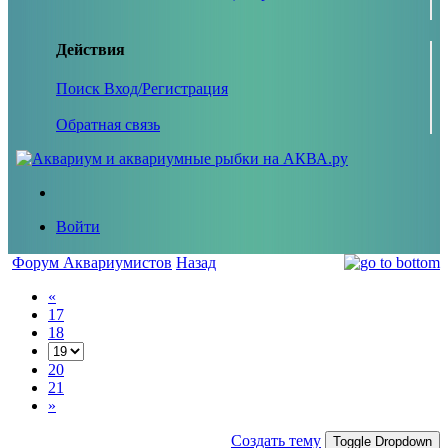
Действия
Поиск
Вход/Регистрация
Обратная связь
Войти
Форум Аквариумистов
Назад
«
17
18
20
21
»
Создать тему
Toggle Dropdown