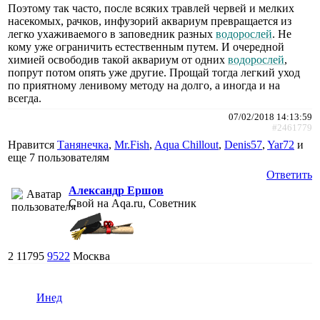
Поэтому так часто, после всяких травлей червей и мелких
насекомых, рачков, инфузорий аквариум превращается из
легко ухаживаемого в заповедник разных
водорослей
. Не
кому уже ограничить естественным путем. И очередной
химией освободив такой аквариум от одних
водорослей
,
попрут потом опять уже другие. Прощай тогда легкий уход
по приятному ленивому методу на долго, а иногда и на
всегда.
07/02/2018 14:13:59
#2461779
Нравится
Танянечка
,
Mr.Fish
,
Aqua Chillout
,
Denis57
,
Yar72
и
еще
7 пользователям
Ответить
Александр Ершов
Свой на Aqa.ru, Советник
2
11795
9522
Москва
Инед