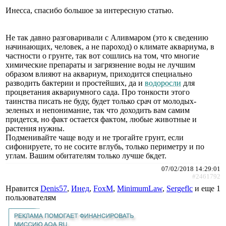
Инесса, спасибо большое за интересную статью.
Не так давно разговаривали с Аливмаром (это к сведению
начинающих, человек, а не пароход) о климате аквариума, в
частности о грунте, так вот сошлись на том, что многие
химические препараты и загрязнение воды не лучшим
образом влияют на аквариум, приходится специально
разводить бактерии и простейших, да и
водоросли
для
процветания аквариумного сада. Про тонкости этого
таинства писать не буду, будет только срач от молодых-
зеленых и непонимание, так что доходить вам самим
придется, но факт остается фактом, любые животные и
растения нужны.
Подменивайте чаще воду и не трогайте грунт, если
сифонируете, то не сосите вглубь, только периметру и по
углам. Вашим обитателям только лучше бкдет.
07/02/2018 14:29:01
#2461792
Нравится
Denis57
,
Инед
,
FoxM
,
MinimumLaw
,
Sergeflc
и еще
1
пользователям