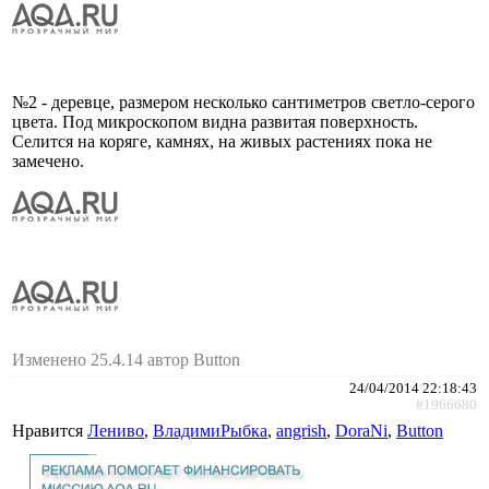
№2 - деревце, размером несколько сантиметров светло-серого
цвета. Под микроскопом видна развитая поверхность.
Селится на коряге, камнях, на живых растениях пока не
замечено.
Изменено 25.4.14 автор Button
24/04/2014 22:18:43
#1966680
Нравится
Лениво
,
ВладимиРыбка
,
angrish
,
DoraNi
,
Button