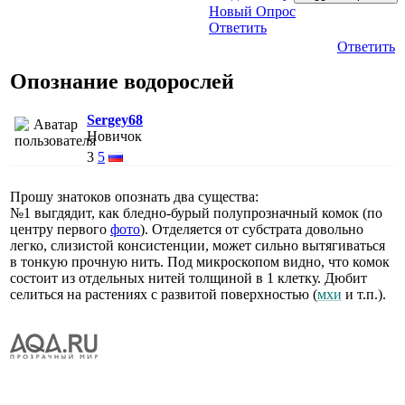
Новый Опрос
Ответить
Ответить
Опознание водорослей
Sergey68
Новичок
3
5
Прошу знатоков опознать два существа:
№1 выгдядит, как бледно-бурый полупрозначный комок (по
центру первого
фото
). Отделяется от субстрата довольно
легко, слизистой консистенции, может сильно вытягиваться
в тонкую прочную нить. Под микроскопом видно, что комок
состоит из отдельных нитей толщиной в 1 клетку. Дюбит
селиться на растениях с развитой поверхностью (
мхи
и т.п.).