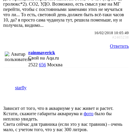
гролюкс*2). СО2, УДО. Возможно, есть смысл уже на МГ
перейти, чтобы с постоянными заменами этих не мучаться
что ли... То есть, световой день должен быть всё-таки часов
10, да? я просто сама чуданула тут, решила поменьше, ну и
получила, видимо...
16/02/2018 10:05:49
#2465238
Ответить
rainmaverick
Свой на Aqa.ru
2522
656
Москва
starfly
Зависит от того, что в аквариуме у вас живет и растет.
Кстати, скажите габариты аквариума и
фото
было бы
неплохо увидеть.
Света сейчас для травника (если это у вас травник) - очень
мало, с учетом того, что у вас 300 литров.