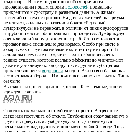
кладофоры. И этим не дают по любым причинам
прорастающим новым спорам
водорослей
нормально
прикрепится к субстрату и развиться дальше. А живых
растений совсем не трогают. На других жителей аквариума
не влияют, опасных паразитов и болезней для рыб
лумбрикулусы не переносят, в отличии от диких аулофорусов
и трубочников где обезвреживать приходится. Лумбрикулусы
очень хороший корм для крупных рыб. Их размножают и
продают даже специально для кормов. Особо при свете в
аквариумах с грунтом не заметны, эстетику не портят. В
основном в темноте выходят из грунта. Одни из очень
редких существ, которые реально эффективно уничтожают
даже не убиваемую кладофору и все другие к субстратам
прикрепляющиеся
водоросли
за одно. Включая и багрянок -
все вьетнамки. бороды. Им почти все равно что грызть. Лишь
бы было.
Выглядит так, очень длинные, около 10 см, темные, тонкие
«дождевые черви»
Отличить их мальков от трубочника просто. Встряхните
легко или постучите об стекло. Трубочники сразу занырнут в
грунт и спрячутся, а лумбрикулусы тогда поднимутся
несколько см над грунтом и поплывут змейкой в воде. Тогда
и можно легко зачерпнуть стаканчиком и так отделить для