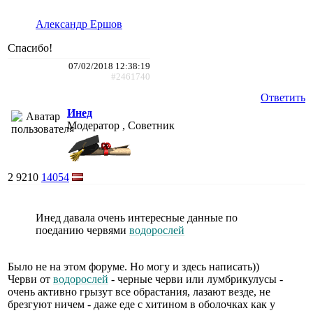
Александр Ершов
Спасибо!
07/02/2018 12:38:19
#2461740
Ответить
Инед
Модератор , Советник
2
9210
14054
Инед давала очень интересные данные по
поеданию червями
водорослей
Было не на этом форуме. Но могу и здесь написать))
Черви от
водорослей
- черные черви или лумбрикулусы -
очень активно грызут все обрастания, лазают везде, не
брезгуют ничем - даже еде с хитином в оболочках как у