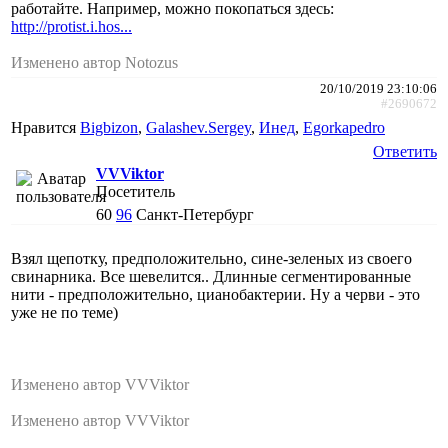
работайте. Например, можно покопаться здесь:
http://protist.i.hos...
Изменено автор Notozus
20/10/2019 23:10:06
#2690672
Нравится
Bigbizon
,
Galashev.Sergey
,
Инед
,
Egorkapedro
Ответить
VVViktor
Посетитель
60
96
Санкт-Петербург
Взял щепотку, предположительно, сине-зеленых из своего
свинарника. Все шевелится.. Длинные сегментированные
нити - предположительно, цианобактерии. Ну а черви - это
уже не по теме)
Изменено автор VVViktor
Изменено автор VVViktor