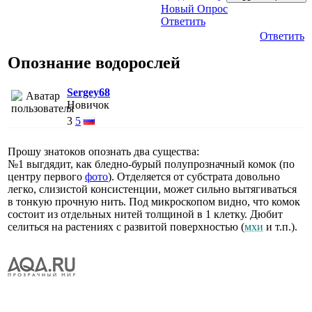
Новый Опрос
Ответить
Ответить
Опознание водорослей
Sergey68
Новичок
3
5
Прошу знатоков опознать два существа:
№1 выгдядит, как бледно-бурый полупрозначный комок (по
центру первого
фото
). Отделяется от субстрата довольно
легко, слизистой консистенции, может сильно вытягиваться
в тонкую прочную нить. Под микроскопом видно, что комок
состоит из отдельных нитей толщиной в 1 клетку. Дюбит
селиться на растениях с развитой поверхностью (
мхи
и т.п.).