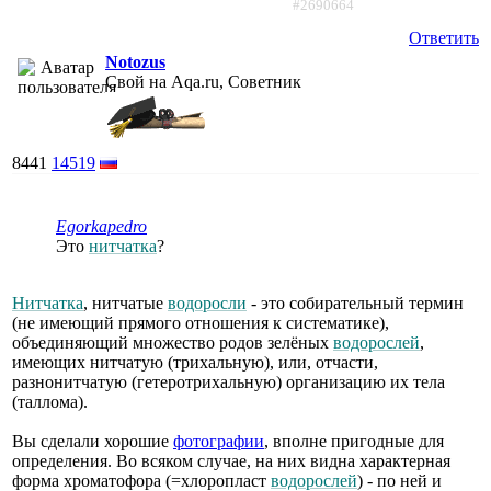
#2690664
Ответить
Notozus
Свой на Aqa.ru, Советник
8441
14519
Egorkapedro
Это
нитчатка
?
Нитчатка
, нитчатые
водоросли
- это собирательный термин
(не имеющий прямого отношения к систематике),
объединяющий множество родов зелёных
водорослей
,
имеющих нитчатую (трихальную), или, отчасти,
разнонитчатую (гетеротрихальную) организацию их тела
(таллома).
Вы сделали хорошие
фотографии
, вполне пригодные для
определения. Во всяком случае, на них видна характерная
форма хроматофора (=хлоропласт
водорослей
) - по ней и