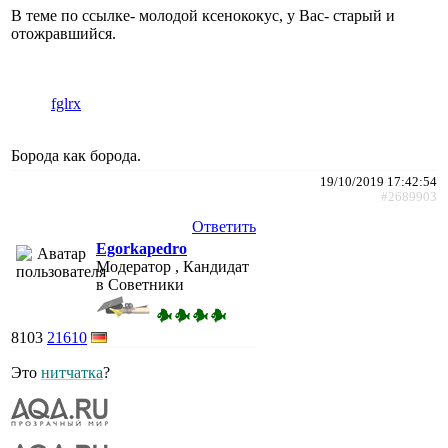
В теме по ссылке- молодой ксенококус, у Вас- старый и
отожравшийся.
fglrx
Борода как борода.
19/10/2019 17:42:54
#2689903
Ответить
Egorkapedro
Модератор , Кандидат
в Советники
8103
21610
Это
нитчатка
?