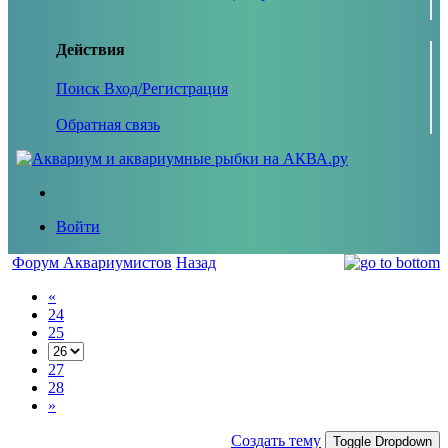
Действия
Поиск
Вход/Регистрация
Обратная связь
Войти
Форум Аквариумистов
Назад
«
24
25
27
28
»
Создать тему
Toggle Dropdown