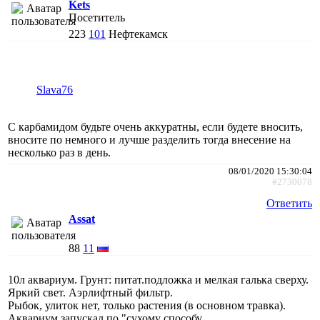
Kets
Посетитель
223
101
Нефтекамск
Slava76
С карбамидом будьте очень аккуратны, если будете вносить,
вносите по немного и лучше разделить тогда внесение на
несколько раз в день.
08/01/2020 15:30:04
#2730078
Ответить
Assat
88
11
10л аквариум. Грунт: питат.подложка и мелкая галька сверху.
Яркий свет. Аэрлифтный фильтр.
Рыбок, улиток нет, только растения (в основном травка).
Аквариум запускал по "сухому способу.