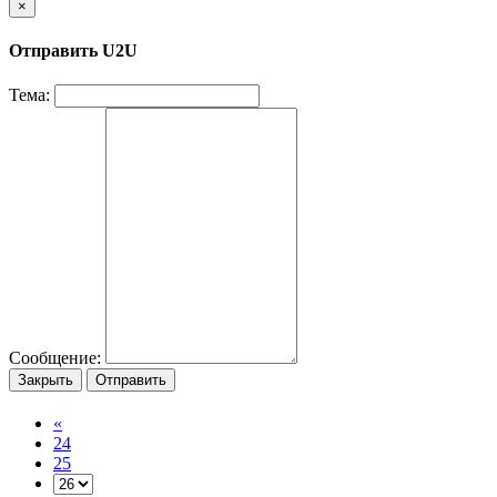
×
Отправить U2U
Тема:
Сообщение:
Закрыть
Отправить
«
24
25