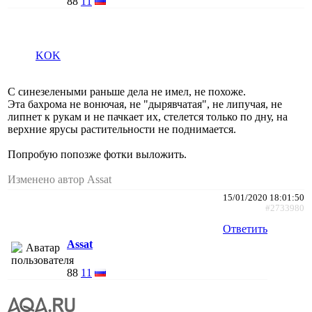
88
11
KOK
С синезелеными раньше дела не имел, не похоже.
Эта бахрома не вонючая, не "дырявчатая", не липучая, не
липнет к рукам и не пачкает их, стелется только по дну, на
верхние ярусы растительности не поднимается.
Попробую попозже фотки выложить.
Изменено автор Assat
15/01/2020 18:01:50
#2733980
Ответить
Assat
88
11