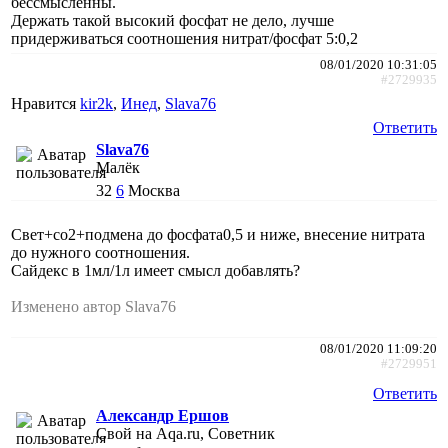
бессмысленны.
Держать такой высокий фосфат не дело, лучше
придерживаться соотношения нитрат/фосфат 5:0,2
08/01/2020 10:31:05
#2729935
Нравится
kir2k
,
Инед
,
Slava76
Ответить
Slava76
Малёк
32
6
Москва
Свет+co2+подмена до фосфата0,5 и ниже, внесение нитрата
до нужного соотношения.
Сайдекс в 1мл/1л имеет смысл добавлять?
Изменено автор Slava76
08/01/2020 11:09:20
#2729951
Ответить
Александр Ершов
Свой на Aqa.ru, Советник