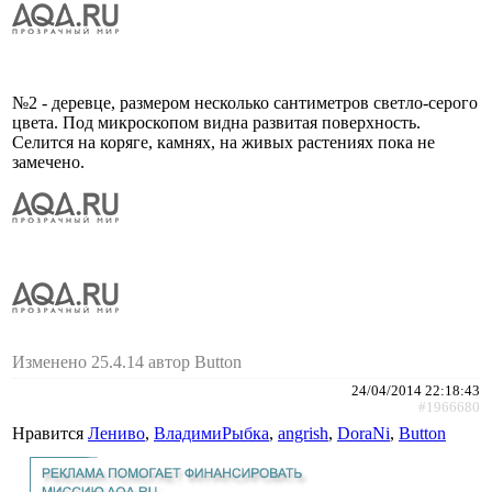
№2 - деревце, размером несколько сантиметров светло-серого
цвета. Под микроскопом видна развитая поверхность.
Селится на коряге, камнях, на живых растениях пока не
замечено.
Изменено 25.4.14 автор Button
24/04/2014 22:18:43
#1966680
Нравится
Лениво
,
ВладимиРыбка
,
angrish
,
DoraNi
,
Button