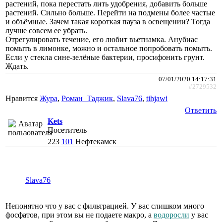
растений, пока перестать лить удобрения, добавить больше
растений. Сильно больше. Перейти на подмены более частые
и объёмные. Зачем такая короткая пауза в освещении? Тогда
лучше совсем ее убрать.
Отрегулировать течение, его любит вьетнамка. Анубиас
помыть в лимонке, можно и остальное попробовать помыть.
Если у стекла сине-зелёные бактерии, просифонить грунт.
Ждать.
07/01/2020 14:17:31
#2729532
Нравится
Жура
,
Роман_Таджик
,
Slava76
,
tihjawi
Ответить
Kets
Посетитель
223
101
Нефтекамск
Slava76
Непонятно что у вас с фильтрацией. У вас слишком много
фосфатов, при этом вы не подаете макро, а
водоросли
у вас