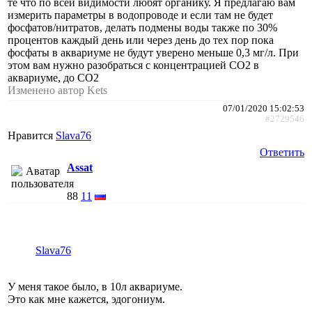
те что по всей видимости любят органику. Я предлагаю вам
измерить параметры в водопроводе и если там не будет
фосфатов/нитратов, делать подмены воды также по 30%
процентов каждый день или через день до тех пор пока
фосфаты в аквариуме не будут уверено меньше 0,3 мг/л. При
этом вам нужно разобраться с концентрацией СО2 в
аквариуме, до СО2
Изменено автор Kets
07/01/2020 15:02:53
#2729546
Нравится
Slava76
Ответить
Assat
88
11
Slava76
У меня такое было, в 10л аквариуме.
Это как мне кажется, эдогониум.