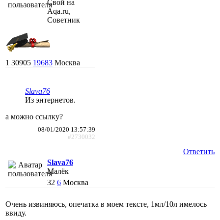
Свой на
Aqa.ru,
Советник
1
30905
19683
Москва
Slava76
Из энтернетов.
а можно ссылку?
08/01/2020 13:57:39
#2730032
Ответить
Slava76
Малёк
32
6
Москва
Очень извиняюсь, опечатка в моем тексте, 1мл/10л имелось
ввиду.