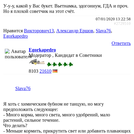
У-у-у, какой у Вас букет. Вьетнамка, эдогониум, ГДА и проч.
Но я плохой советчик на этот счёт.
07/01/2020 13:22:58
#2729510
Нравится
Викторович13
,
Александр Ершов
,
Slava76
,
Egorkapedro
Ответить
Egorkapedro
Модератор , Кандидат в Советники
8103
21610
Slava76
Я хоть с химическим бубном не танцую, но могу
предположить следующее:
- Много корма, много света, много удобрений, мало
растений, сильное течение.
Что делать?
- Меньше кормить, прикрутить свет или добавить плавающих