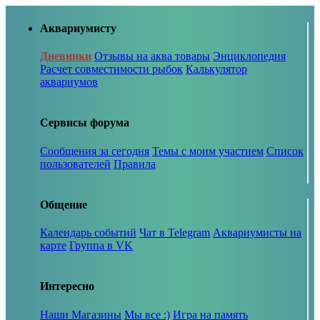
Аквариумисту
Дневники
Отзывы на аква товары
Энциклопедия
Расчет совместимости рыбок
Калькулятор
аквариумов
Сервисы форума
Сообщения за сегодня
Темы с моим участием
Список
пользователей
Правила
Общение
Календарь событий
Чат в Telegram
Аквариумисты на
карте
Группа в VK
Интересно
Наши Магазины
Мы все :)
Игра на память