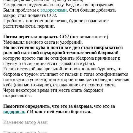
Ежедневно подмениваю воду. Вода в акве прозрачная.
Были проблемы с
водорослями
. Стал больше добавлять
макро, стал подавать СО2.
Проблемы постепенно исчезли, бурное разрастание
растительности, перлинг.
Потом перестал подавать СО2
(нет возможности).
Уменьшил немного света и удобрений.
Но постепенно куба и почти все дно стало покрываться
рыхлой плотной изумрудной темно-зеленой бахромой
,
которую просто так не отсифонить (бахрома прилипает к
грунту и отсифонивается с галькой и кубой).
Если кисточкой акварельной осторожно пошебуршить, то
бахрома с трудом отлипает от гальки и тогда отсифонивается
плотными сгустками, под которой появляется бледно-зеленая
куба (или монте-карло), страдающие от нехватки света.
Через некоторое время эти места опять бахромой
покрываются.
Помогите определить, что это за бахрома, что это за
водоросль
? И как с ней можно бороться.
Изменено автор Assat
Изменено автор Assat