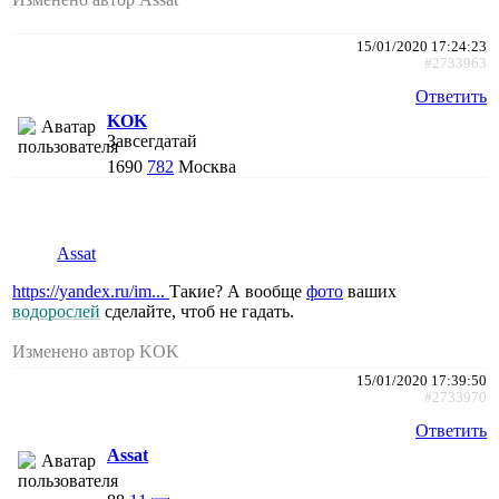
15/01/2020 17:24:23
#2733963
Ответить
KOK
Завсегдатай
1690
782
Москва
Assat
https://yandex.ru/im...
Такие? А вообще
фото
ваших
водорослей
сделайте, чтоб не гадать.
Изменено автор KOK
15/01/2020 17:39:50
#2733970
Ответить
Assat