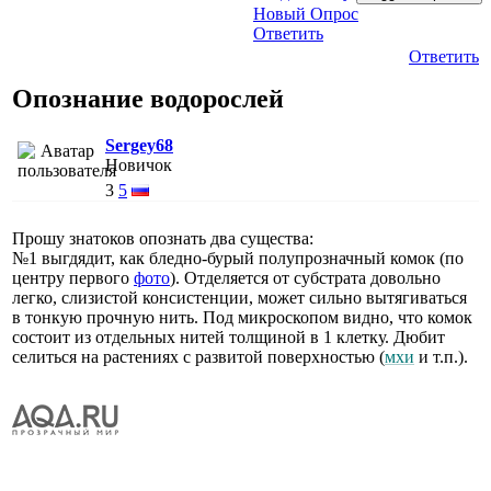
Новый Опрос
Ответить
Ответить
Опознание водорослей
Sergey68
Новичок
3
5
Прошу знатоков опознать два существа:
№1 выгдядит, как бледно-бурый полупрозначный комок (по
центру первого
фото
). Отделяется от субстрата довольно
легко, слизистой консистенции, может сильно вытягиваться
в тонкую прочную нить. Под микроскопом видно, что комок
состоит из отдельных нитей толщиной в 1 клетку. Дюбит
селиться на растениях с развитой поверхностью (
мхи
и т.п.).