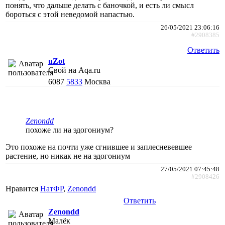
понять, что дальше делать с баночкой, и есть ли смысл
бороться с этой неведомой напастью.
26/05/2021 23:06:16
#2908385
Ответить
uZot
Свой на Aqa.ru
6087
5833
Москва
Zenondd
похоже ли на эдогониум?
Это похоже на почти уже сгнившее и заплесневевшее
растение, но никак не на эдогониум
27/05/2021 07:45:48
#2908426
Нравится
НатФР
,
Zenondd
Ответить
Zenondd
Малёк