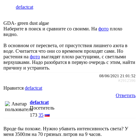
defactcat
GDA- green dust algae
Наберите в поиск и сравните со своими. На
фото
плохо
видно.
В основном от пересвета, от присутствия лишнего азота в
воде. Считается что они со временем проходят сами. Но
растения на
фото
выглядят плохо растущими, с светлыми
верхушками. Надо разобратся в первую очередь с этим, найти
причину и устранить.
08/06/2021 21:01:52
#2912596
Нравится
defactcat
Ответить
defactcat
Посетитель
173
35
Вроде бы похоже. Нужно убавить интенсивность света? У
меня 3500лм на 70 грязных литров на 9 часов.