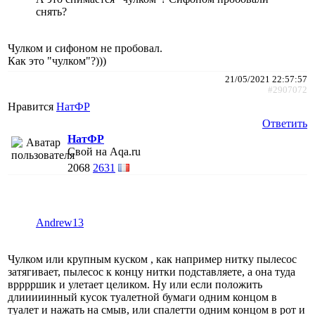
снять?
Чулком и сифоном не пробовал.
Как это "чулком"?)))
21/05/2021 22:57:57
#2907072
Нравится
НатФР
Ответить
НатФР
Свой на Aqa.ru
2068
2631
Andrew13
Чулком или крупным куском , как например нитку пылесос
затягивает, пылесос к концу нитки подставляете, а она туда
врррршик и улетает целиком. Ну или если положить
длииииинный кусок туалетной бумаги одним концом в
туалет и нажать на смыв, или спалетти одним концом в рот и