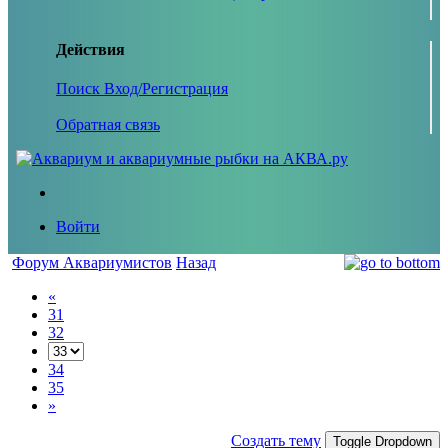
Действия
Поиск
Вход/Регистрация
Обратная связь
Войти
Форум Аквариумистов
Назад
«
31
32
34
35
»
Создать тему
Toggle Dropdown