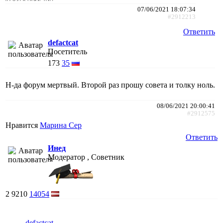
07/06/2021 18:07:34
#2912213
Ответить
defactcat
Посетитель
173
35
Н-да форум мертвый. Второй раз прошу совета и толку ноль.
08/06/2021 20:00:41
#2912575
Нравится
Марина Сер
Ответить
Инед
Модератор , Советник
2
9210
14054
defactcat