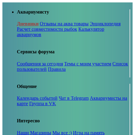
Аквариумисту
Дневники
Отзывы на аква товары
Энциклопедия
Расчет совместимости рыбок
Калькулятор
аквариумов
Сервисы форума
Сообщения за сегодня
Темы с моим участием
Список
пользователей
Правила
Общение
Календарь событий
Чат в Telegram
Аквариумисты на
карте
Группа в VK
Интересно
Наши Магазины
Мы все :)
Игра на память