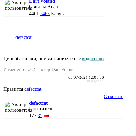
Dart Voland
Свой на Aqa.ru
4461
2463
Калуга
defactcat
Цианобактерии, они же синезелёные
водоросли
Изменено 5.7.21 автор Dart Voland
05/07/2021 12:01:56
#2920931
Нравится
defactcat
Ответить
defactcat
Посетитель
173
35