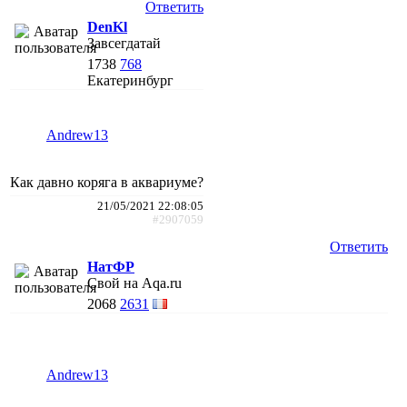
Ответить
DenKl
Завсегдатай
1738
768
Екатеринбург
Andrew13
Как давно коряга в аквариуме?
21/05/2021 22:08:05
#2907059
Ответить
НатФР
Свой на Aqa.ru
2068
2631
Andrew13