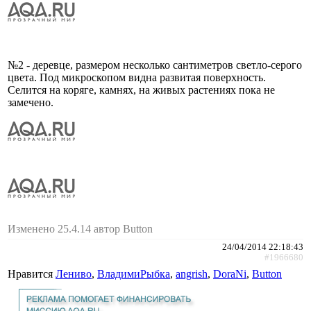
№2 - деревце, размером несколько сантиметров светло-серого
цвета. Под микроскопом видна развитая поверхность.
Селится на коряге, камнях, на живых растениях пока не
замечено.
Изменено 25.4.14 автор Button
24/04/2014 22:18:43
#1966680
Нравится
Лениво
,
ВладимиРыбка
,
angrish
,
DoraNi
,
Button