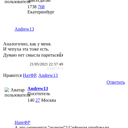
Завсегдатай
1738
768
Екатеринбург
Andrew13
Аналогично, как у меня.
И чепуха эта тоже есть.
Думаю нет смысла париться👍
21/05/2021 22:57:49
#2907071
Нравится
НатФР
,
Andrew13
Ответить
Andrew13
Посетитель
140
27
Москва
НатФР
А это снимается "чулком"? Сифоном пробовали