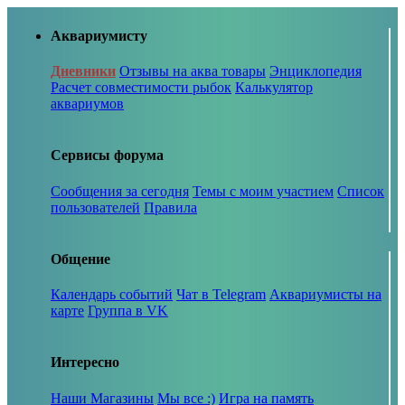
Аквариумисту
Дневники
Отзывы на аква товары
Энциклопедия
Расчет совместимости рыбок
Калькулятор
аквариумов
Сервисы форума
Сообщения за сегодня
Темы с моим участием
Список
пользователей
Правила
Общение
Календарь событий
Чат в Telegram
Аквариумисты на
карте
Группа в VK
Интересно
Наши Магазины
Мы все :)
Игра на память