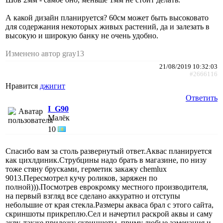
А какой дизайн планируется? 60см может быть высоковато
для содержания некоторых живых растений, да и залезать в
высокую и широкую банку не очень удобно.
Изменено автор gray13
21/08/2019 10:32:03
#2666116
Нравится
джигит
Ответить
I_G90
Малёк
10
Спасибо вам за столь развернутый ответ.Аквас планируется
как цихлдиник.Струбцины надо брать в магазине, по низу
тоже стяну брусками, герметик закажу chemlux
9013.Пересмотрел кучу роликов, заряжен по
полной))).Посмотрев еврокромку местного производителя,
на первый взгляд все сделано аккуратно и отступы
небольшие от края стекла.Размеры акваса брал с этого сайта,
скриншоты прикреплю.Сел и начертил раскрой аквы и саму
акву, также приложу скриншоты, приму любые замечания и