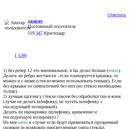
Ответить
джигит
Постоянный посетитель
519
347
Краснодар
I_G90
1) без ребер 12 это минимальное, я бы делал больше (
имхо
).
Делать ли ребра жесткости - если планируется крышка, то
можно и с ними (стекло можно использовать тоньше). Если
без крышки то симпатичней без них (но стекло необходимо
толще).
2) лучшая адгезия у стекла совсем без обработки (ни в коем
случае не делать шлифовку, не путать шлифовку с
последующей полировкой).
Делать ли еврокромку (шлифовку, кромление и
последующую полировку) ?
На мое
имхо
в случае если будет применяться прозрачный
силикон (и возможно просветленные сорта стекла).