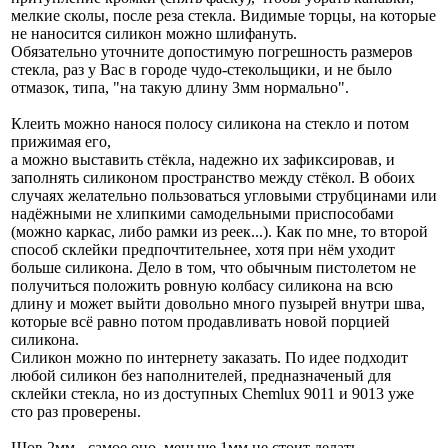
мелкие сколы, после реза стекла. Видимые торцы, на которые
не наносится силикон можно шлифануть.
Обязательно уточните допостимую погрешность размеров
стекла, раз у Вас в городе чудо-стекольщики, и не было
отмазок, типа, "на такую длину 3мм нормально".
Клеить можно нанося полосу силикона на стекло и потом
прижимая его,
а можно выставить стёкла, надежно их зафиксировав, и
заполнять силиконом пространство между стёкол. В обоих
случаях желательно пользоваться угловыми струбцинами или
надёжными не хлипкими самодельными приспособами
(можно каркас, либо рамки из реек...). Как по мне, то второй
способ склейки предпочтительнее, хотя при нём уходит
больше силикона. Дело в том, что обычным пистолетом не
получиться положить ровную колбасу силикона на всю
длину и может выйти довольно много пузырей внутри шва,
которые всё равно потом продавливать новой порцией
силикона.
Силикон можно по интернету заказать. По идее подходит
любой силикон без наполнителей, предназначеный для
склейки стекла, но из доступных Chemlux 9011 и 9013 уже
сто раз проверены.
Шов 2мм - самое оно, меньше 1мм не стоит делать.