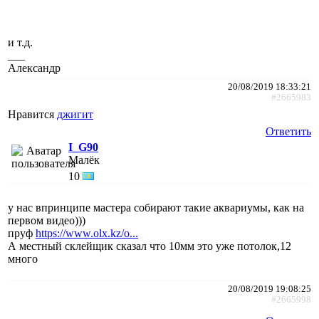
и т.д.
___
Александр
20/08/2019 18:33:21
#2665983
Нравится
джигит
Ответить
I_G90
Малёк
10
у нас впринципе мастера собирают такие аквариумы, как на
первом видео)))
пруф
https://www.olx.kz/o...
А местный склейщик сказал что 10мм это уже потолок,12
много
20/08/2019 19:08:25
#2665998