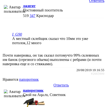
Ответить
джигит
Постоянный посетитель
519
347
Краснодар
I_G90
А местный склейщик сказал что 10мм это уже
потолок,12 много
Почти наверняка, он так сказал потомучто 99% склеянных
им банок (серезного обьема) выполнены с ребрами (и почти
наверняка еще и со стяжками).
20/08/2019 19:16:55
#2665999
Нравится
папоротник
Ответить
папоротник
Свой на Aqa.ru, Советник