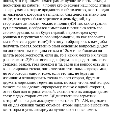
понял, что с данными «мастерами» лучше не связываться, а
посмотрев их работы , я понял кто снабжает наш город этими
аквариумами которые продаются в объявлениях, кстати один
из мастеров с которым я вел диалог был действительно под
шафе, хотя время было утреннее и день будний, ну
творческие личности, можно и понять)))И так как ситуация
тут плачевная, я собрался с мыслями и решил склеить его
своими руками, опыт будет первый, пересмотрел кучу
роликов и перечитал много информации, но как говорится
глаза боятся, а руки тоже))Поэтому и обращаюсь к вам дабы
получить совет.Собственно сами основные вопросы:1)Будет
ли достаточным толщина стекла в 12мм и необходимо ли
делать ребра жесткости, если да, то в каких местах их лучше
расположить.2)У нас всего одна фирма в городе занимается
стеклом, резкой, гравировкой и тд, задав им вопрос есть ли у
вас полировка стекол, они ответили что только еврокромка,
но это говорят одно и тоже, если это так, не будет ли
излишним отполировать стекла со всех сторон, будет ли
держать нормально герметик швы, потому что на мой вопрос
можете ли вы сделать еврокромку только с одной стороны,
ответ был дан отрицательный, сказали что их аппарат делает
сразу с двух сторон стекла.3)Единственный герметик
который нашел для аквариумов оказался TYTAN, подходит
ли он для склейки таких объемов.Чтобы идеально выровнять
все зазоры и углы аквариума лучше как я понял иметь