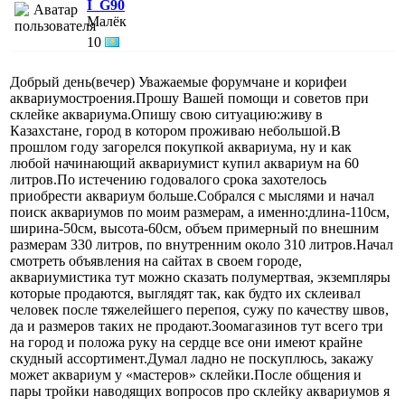
I_G90
Малёк
10
Добрый день(вечер) Уважаемые форумчане и корифеи
аквариумостроения.Прошу Вашей помощи и советов при
склейке аквариума.Опишу свою ситуацию:живу в
Казахстане, город в котором проживаю небольшой.В
прошлом году загорелся покупкой аквариума, ну и как
любой начинающий аквариумист купил аквариум на 60
литров.По истечению годовалого срока захотелось
приобрести аквариум больше.Собрался с мыслями и начал
поиск аквариумов по моим размерам, а именно:длина-110см,
ширина-50см, высота-60см, объем примерный по внешним
размерам 330 литров, по внутренним около 310 литров.Начал
смотреть объявления на сайтах в своем городе,
аквариумистика тут можно сказать полумертвая, экземпляры
которые продаются, выглядят так, как будто их склеивал
человек после тяжелейшего перепоя, сужу по качеству швов,
да и размеров таких не продают.Зоомагазинов тут всего три
на город и положа руку на сердце все они имеют крайне
скудный ассортимент.Думал ладно не поскуплюсь, закажу
может аквариум у «мастеров» склейки.После общения и
пары тройки наводящих вопросов про склейку аквариумов я