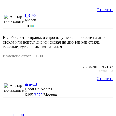
Ответить
I_G90
Малёк
10
Вы абсолютно правы, я спросил у него, вы клеете на дно
стекла или вокруг дна?он сказал на дно так как стекла
тяжелые, тут я с ним попращался
Изменено автор I_G90
20/08/2019 19:21:47
#2666003
Ответить
gray13
Свой на Aqa.ru
6495
3575
Москва
I_G90