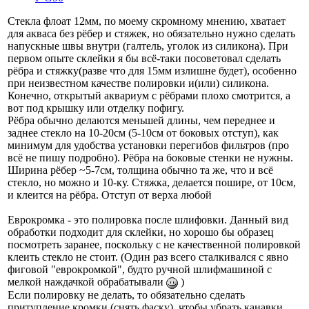
Стекла флоат 12мм, по моему скромному мнению, хватает
для акваса без рёбер и стяжек, но обязательно нужно сделать
напускные швы внутри (галтель, уголок из силикона). При
первом опыте склейки я бы всё-таки посоветовал сделать
рёбра и стяжку(разве что для 15мм излишне будет), особенно
при неизвестном качестве полировки и(или) силикона.
Конечно, открытый аквариум с рёбрами плохо смотрится, а
вот под крышку или отделку пофигу.
Рёбра обычно делаются меньшей длины, чем переднее и
заднее стекло на 10-20см (5-10см от боковых отступ), как
минимум для удобства установки перегибов фильтров (про
всё не пишу подробно). Рёбра на боковые стенки не нужны.
Ширина рёбер ~5-7см, толщина обычно та же, что и всё
стекло, но можно и 10-ку. Стяжка, делается пошире, от 10см,
и клеится на рёбра. Отступ от верха любой
Еврокромка - это полировка после шлифовки. Данный вид
обработки подходит для склейки, но хорошо бы образец
посмотреть заранее, поскольку с не качественной полировкой
клеить стекло не стоит. (Один раз всего сталкивался с явно
фиговой "еврокромкой", будто ручной шлифмашиной с
мелкой наждачкой обрабатывали
)
Если полировку не делать, то обязательно сделать
притупление кромки (снять фаску), чтобы убрать канавки,