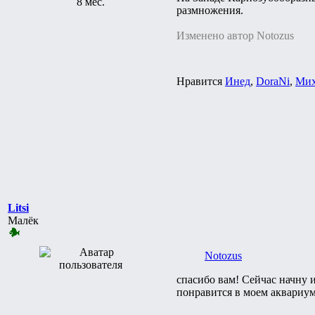
8 мес.
размножения.
Изменено автор Notozus
Нравится
Инед
,
DoraNi
,
Мих
Litsi
Малёк
Notozus
спасибо вам! Сейчас начну и
понравится в моем аквариуме