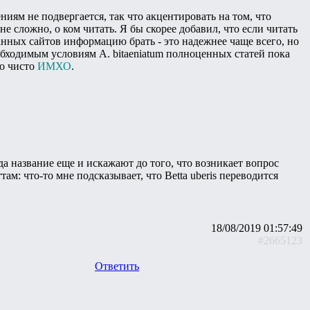
ниям не подвергается, так что акцентировать на том, что
 не сложно, о ком читать. Я бы скорее добавил, что если читать
анных сайтов информацию брать - это надежнее чаще всего, но
еобходимым условиям A. bitaeniatum полноценных статей пока
то чисто
ИМХО
.
гда название еще и искажают до того, что возникает вопрос
ам: что-то мне подсказывает, что Betta uberis переводится
18/08/2019 01:57:49
#2665123
Ответить