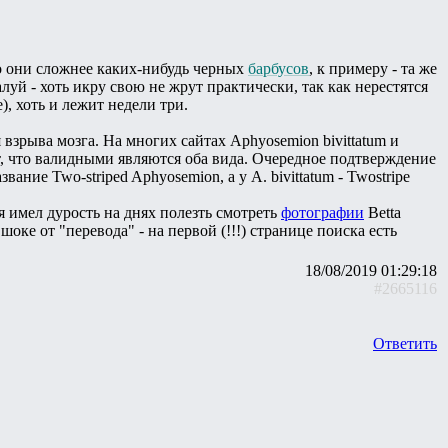
то они сложнее каких-нибудь черных
барбусов
, к примеру - та же
луй - хоть икру свою не жрут практически, так как нерестятся
), хоть и лежит недели три.
взрыва мозга. На многих сайтах Aphyosemion bivittatum и
рит, что валидными являются оба вида. Очередное подтверждение
ание Two-striped Aphyosemion, а у A. bivittatum - Twostripe
 я имел дурость на днях полезть смотреть
фотографии
Betta
шоке от "перевода" - на первой (!!!) странице поиска есть
18/08/2019 01:29:18
#2665116
Ответить