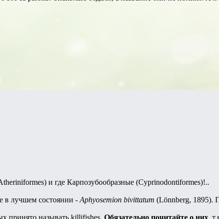
heriniformes) и где Карпозубообразные (Cyprinodontiformes)!..
не в лучшем состоянии -
Aphyosemion bivittatum
(Lönnberg, 1895). 
 принято называть killifishes.
Обязательно почитайте о них
, 