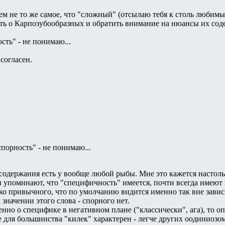
ем не то же самое, что "сложный" (отсылаю тебя к столь любим
ть о Карпозубообразных и обратить внимание на нюансы их сод
ость" - не понимаю...
согласен.
спорность" - не понимаю...
а содержания есть у вообще любой рыбы. Мне это кажется настоль
ли упоминают, что "специфичность" имеется, почти всегда имеют
ко привычного, что по умолчанию видится именно так вне зависи
значении этого слова - спорного нет.
енно о специфике в негативном плане ("классически", ага), то 
 для большинства "килек" характерен - легче других оодиниозом