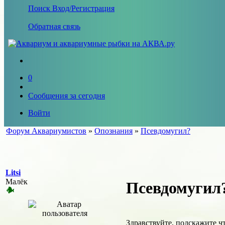
Поиск
Вход/Регистрация
Обратная связь
0
Сообщения за сегодня
Войти
Форум Аквариумистов
»
Опознания
»
Псевдомугил?
Litsi
Малёк
Псевдомугил
Здравствуйте, подскажите чт