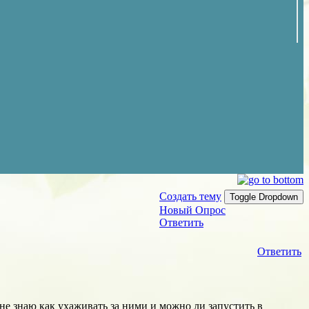
Создать тему
Toggle Dropdown
Новый Опрос
Ответить
Ответить
 не знаю как ухаживать за ними и можно ли запустить в