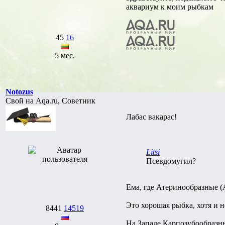
аквариум к моим рыбкам
45
16
5 мес.
Notozus
Свой на Aqa.ru, Советник
Лабас вакарас!
Litsi
Псевдомугил?
Ема, где Атеринообразные (At
Это хорошая рыбка, хотя и 
8441
14519
На Западе Карпозубообразных