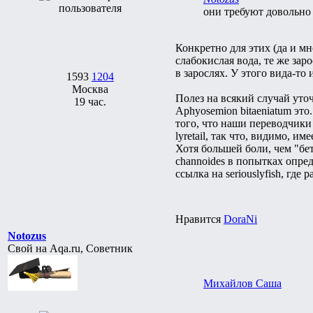
они требуют довольно
Конкретно для этих (да и м
слабокислая вода, те же зар
в зарослях. У этого вида-то
1593
1204
Москва
Полез на всякий случай уто
19 час.
Aphyosemion bitaeniatum это
того, что наши переводчики д
lyretail, так что, видимо, 
Хотя большей боли, чем "бе
channoides в попытках опред
ссылка на seriouslyfish, где
Нравится
DoraNi
Notozus
Свой на Aqa.ru, Советник
Михайлов Саша