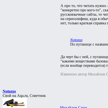
А про то, что читать нужно 
"конкретно про кого-то", ска
русскоязычные сайты, то чи
на сериозлифиш, куда я обыч
нет, только краткая справка
Notozus
По путанице с названи
Да черт бы с ней, с путаниц
"какими веществами баловалс
(если вообще переводится) то
Изменено автор Михайлов 
Notozus
Свой на Aqa.ru, Советник
Михайлов Саша