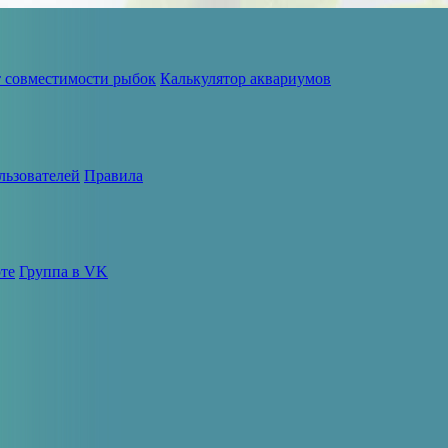
т совместимости рыбок
Калькулятор аквариумов
льзователей
Правила
те
Группа в VK