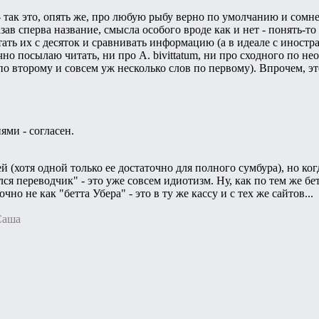
- так это, опять же, про любую рыбу верно по умолчанию и сомне
зав сперва название, смысла особого вроде как и нет - понять-то
тать их с десяток и сравнивать информацию (а в идеале с иностр
но посылаю читать, ни про A. bivittatum, ни про сходного по н
 по второму и совсем уж несколько слов по первому). Впрочем, э
ями - согласен.
ей (хотя одной только ее достаточно для полного сумбура), но ко
я переводчик" - это уже совсем идиотизм. Ну, как по тем же бетт
чно не как "бетта Убера" - это в ту же кассу и с тех же сайтов...
Саша