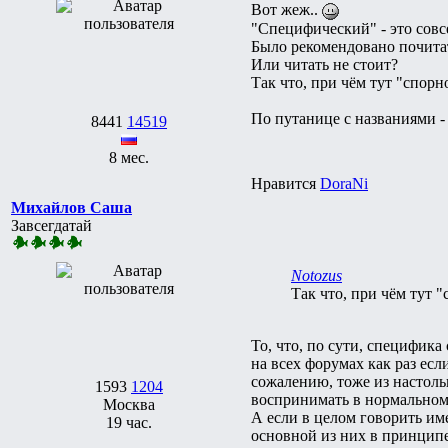
Вот жеж..
"Специфический" - это совс
Было рекомендовано почита
Или читать не стоит?
Так что, при чём тут "спорн
По путанице с названиями - 
8441
14519
8 мес.
Нравится
DoraNi
Михайлов Саша
Завсегдатай
Notozus
Так что, при чём тут "
То, что, по сути, специфик
на всех форумах как раз ес
сожалению, тоже из настоль
1593
1204
воспринимать в нормальном 
Москва
А если в целом говорить им
19 час.
основной из них в принципе