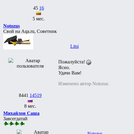
45
16
5 мес.
Notozus
Свой на Aqa.ru, Советник
Litsi
Пожалуйста!
Ясно.
Удачи Вам!
Изменено автор Notozus
8441
14519
8 мес.
Михайлов Саша
Завсегдатай
Notozus