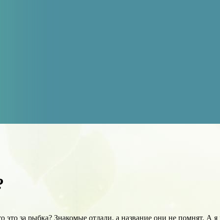
?
о это за рыбка? Знакомые отдали, а название они не помнят. А я