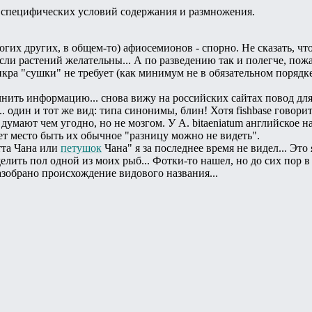
 специфических условий содержания и размножения.
ногих других, в общем-то) афиосемионов - спорно. Не сказать, ч
осли растений желательны... А по разведению так и полегче, пожа
 икра "сушки" не требует (как минимум не в обязательном порядке
чнить информацию... снова вижу на российских сайтах повод для 
... один и тот же вид: типа синонимы, блин! Хотя fishbase гово
умают чем угодно, но не мозгом. У A. bitaeniatum английское назв
имеет место быть их обычное "разницу можно не видеть".
тта Чана или
петушок
Чана" я за последнее время не видел... Это
елить пол одной из моих рыб... Фотки-то нашел, но до сих пор в 
 разобрано происхождение видового названия...