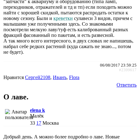
"запчасти" к аквариуму и оборудованию (типа ламп,
переходников, отражателей и тд и тп) если походить можно
найти с хорошей скидкой, пытаются распродать остатки к
новому сезону. Были и
креветки
сулавеси 3 видов, причем с
малышами уже полученными здесь. Со знакомыми
посмотрели мелкую лаву/туф есть калиброванный разных
фракций фасованный по пакетам, и есть развесной.
А так много всего интересного, в двух словах не напишешь,
набрал себе редких растений (куда сажать не знаю..., потом
не будет).
06/08/2017 23:59:25
#2399617
Нравится
Сергей2108
,
Иванъ
,
Flora
Ответить
О лаве.
elena k
Малёк
33
17
Москва
Добрый день. А можно более подробно о лаве. Новые