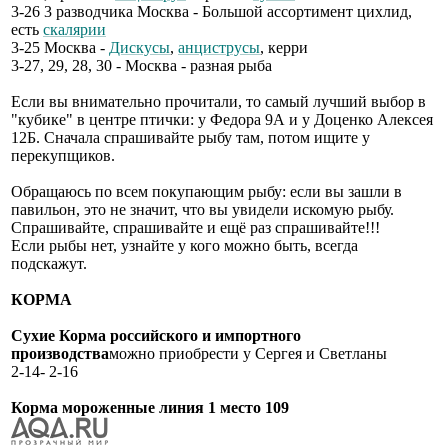
3-26 3 разводчика Москва - Большой ассортимент цихлид,
есть
скалярии
3-25 Москва -
Дискусы
,
анциструсы
, керри
3-27, 29, 28, 30 - Москва - разная рыба
Если вы внимательно прочитали, то самый лучший выбор в
"кубике" в центре птички: у Федора 9А и у Доценко Алексея
12Б. Сначала спрашивайте рыбу там, потом ищите у
перекупщиков.
Обращаюсь по всем покупающим рыбу: если вы зашли в
павильон, это не значит, что вы увидели искомую рыбу.
Спрашивайте, спрашивайте и ещё раз спрашивайте!!!
Если рыбы нет, узнайте у кого можно быть, всегда
подскажут.
КОРМА
Сухие Корма российского и импортного
производства
можно приобрести у Сергея и Светланы
2-14- 2-16
Корма мороженные линия 1 место 109