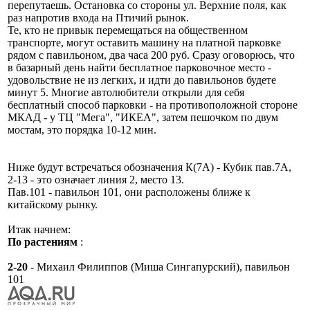
перепутаешь. Остановка со стороны ул. Верхние поля, как
раз напротив входа на Птичий рынок.
Те, кто не привык перемещаться на общественном
транспорте, могут оставить машину на платной парковке
рядом с павильоном, два часа 200 руб. Сразу оговорюсь, что
в базарный день найти бесплатное парковочное место -
удовольствие не из легких, и идти до павильонов будете
минут 5. Многие автолюбители открыли для себя
бесплатный способ парковки - на противоположной стороне
МКАД - у ТЦ "Мега", "ИКЕА", затем пешочком по двум
мостам, это порядка 10-12 мин.
Ниже будут встречаться обозначения К(7А) - Кубик пав.7А,
2-13 - это означает линия 2, место 13.
Пав.101 - павильон 101, они расположены ближе к
китайскому рынку.
Итак начнем:
По растениям
:
2-20
- Михаил Филиппов (Миша Сингапурский), павильон
101