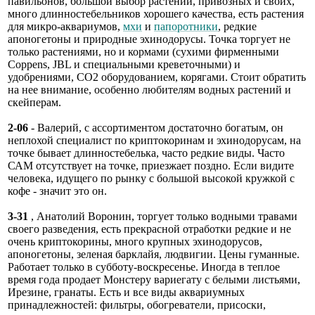
павильонов, большой выбор растений, привозных и своих,
много длинностебельников хорошего качества, есть растения
для микро-аквариумов,
мхи
и
папоротники
, редкие
апоногетоны и природные эхинодорусы. Точка торгует не
только растениями, но и кормами (сухими фирменными
Coppens, JBL и специальными креветочными) и
удобрениями, СО2 оборудованием, корягами. Стоит обратить
на нее внимание, особенно любителям водных растений и
скейперам.
2-06
- Валерий, с ассортиментом достаточно богатым, он
неплохой специалист по криптокоринам и эхинодорусам, на
точке бывает длинностебелька, часто редкие виды. Часто
САМ отсутствует на точке, приезжает поздно. Если видите
человека, идущего по рынку с большой высокой кружкой с
кофе - значит это он.
3-31
, Анатолий Воронин, торгует только водными травами
своего разведения, есть прекрасной отработки редкие и не
очень криптокорины, много крупных эхинодорусов,
апоногетоны, зеленая барклайя, людвигии. Цены гуманные.
Работает только в субботу-воскресенье. Иногда в теплое
время года продает Монстеру вариегату с белыми листьями,
Ирезине, гранаты. Есть и все виды аквариумных
принадлежностей: фильтры, обогреватели, присоски,