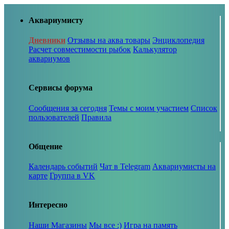
Аквариумисту
Дневники
Отзывы на аква товары
Энциклопедия
Расчет совместимости рыбок
Калькулятор
аквариумов
Сервисы форума
Сообщения за сегодня
Темы с моим участием
Список
пользователей
Правила
Общение
Календарь событий
Чат в Telegram
Аквариумисты на
карте
Группа в VK
Интересно
Наши Магазины
Мы все :)
Игра на память