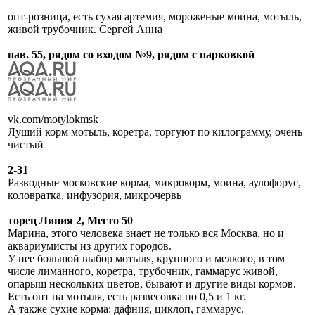
опт-розница, есть сухая артемия, мороженые моина, мотыль,
живой трубочник. Сергей Анна
пав. 55, рядом со входом №9, рядом с парковкой
vk.com/motylokmsk
Луший корм мотыль, коретра, торгуют по килограмму, очень
чистый
2-31
Разводные московские корма, микрокорм, моина, аулофорус,
коловратка, инфузория, микрочервь
торец Линия 2, Место 50
Марина, этого человека знает не только вся Москва, но и
аквариумисты из других городов.
У нее большой выбор мотыля, крупного и мелкого, в том
числе лиманного, коретра, трубочник, гаммарус живой,
опарыш нескольких цветов, бывают и другие виды кормов.
Есть опт на мотыля, есть развесовка по 0,5 и 1 кг.
А также сухие корма: дафния, циклоп, гаммарус.