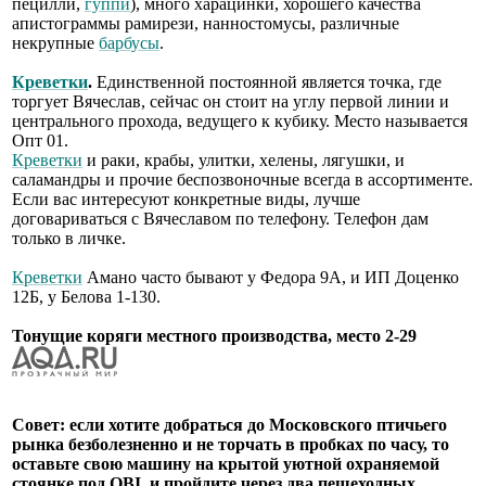
пецилли,
гуппи
), много харацинки, хорошего качества
апистограммы рамирези, нанностомусы, различные
некрупные
барбусы
.
Креветки
.
Единственной постоянной является точка, где
торгует Вячеслав, сейчас он стоит на углу первой линии и
центрального прохода, ведущего к кубику. Место называется
Опт 01.
Креветки
и раки, крабы, улитки, хелены, лягушки, и
саламандры и прочие беспозвоночные всегда в ассортименте.
Если вас интересуют конкретные виды, лучше
договариваться с Вячеславом по телефону. Телефон дам
только в личке.
Креветки
Амано часто бывают у Федора 9А, и ИП Доценко
12Б, у Белова 1-130.
Тонущие коряги местного производства, место 2-29
Совет: если хотите добраться до Московского птичьего
рынка безболезненно и не торчать в пробках по часу, то
оставьте свою машину на крытой уютной охраняемой
стоянке под OBI, и пройдите через два пешеходных