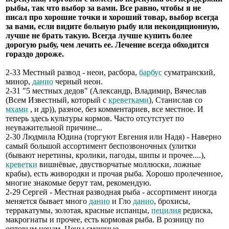
рыбы, так что выбор за вами. Все равно, чтобы я не
писал про хорошие точки и хороший товар, выбор всегда
за вами, если видите больную рыбу или некондиционную,
лучше не брать такую. Всегда лучше купить более
дорогую рыбу, чем лечить ее. Лечение всегда обходится
гораздо дороже.
2-33 Местный развод - неон, расбора,
барбус
суматранский,
минор,
данио
черный неон.
2-31 "5 местных дедов" (Александр, Владимир, Вячеслав
(Всем Известный, который с
креветками
), Станислав со
мхами
, и др)), разное, без комментариев, все местное. И
теперь здесь культуры кормов. Часто отсутстует по
неуважительной причине...
2-30 Людмила Юдина (торгуют Евгения или Надя) - Наверно
самый большой ассортимент беспозвоночных (улитки
(бывают неретины, кролики, пагоды, шипы и прочее....),
креветки
вишнёвые, двустворчатые моллюски, ложные
крабы), есть живородки и прочая рыба. Хорошо пролеченное,
многие знакомые берут там, рекомендую.
2-29 Сергей - Местная разводная рыба - ассортимент иногда
меняется бывает много
данио
и Гло
данио
, брохисы,
терракатумы, золотая, красные испанцы,
пецилия
редиска,
макрогнаты и прочее, есть кормовая рыба. В розницу по
оптовым ценам. Цены смешные.