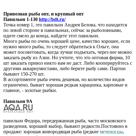
Привозная рыба опт, и крупный опт
Павильон 1-130
http://bdt.ru/
Точка номер 1, это павильон Андрея Белова, что находится
по левой стороне в павильонах, сейчас за рыболовными,
идите смело до конца, найдете этот павильон.
Много рыбы по очень хорошей цене, качество хорошее, если
нужно много рыбы, то следует обратиться к Ольге, она
может посоветовать, когда лучше подъехать, через нее можно
заказать рыбу из Азии. Но учтите, что это оптовая фирма, 10
шт заказать привоз никто вам не даст. Либо кооперируйтесь с
другими аквариумистами, либо берите рыбу сами. Партии
бывают 150-270 шт.
В ассортименте рыба очень дешевая, но количество видов
ограничено, бывает хорошая редкая харацинка, карповые и
главное, - золотые рыбки.
Павильон 9А
павильон Федора, передержанная рыба, часто московского
разведения, хороший выбор, бывают редкости.Постоянно в
продаже: хорошая живородящая рыба (редкие
меченосцы
,