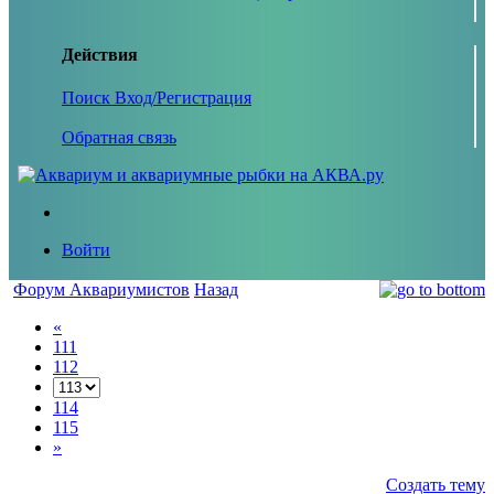
Действия
Поиск
Вход/Регистрация
Обратная связь
Войти
Форум Аквариумистов
Назад
«
111
112
114
115
»
Создать тему