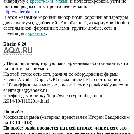
аквариуму с
креветками
,
мхами
и почвопокровкой, уйти не
постояв рядом с ним просто невозможно.
http://waterplant.ru...
В этом магазине хороший выбор помп, хорошей аппаратуры
для аквариума, удобрений "Аквабаланс", аквариумов Dophin,
светильников, фирменных ламп, грунты любые, есть и
грунты для
креветок
.
Eheim 6-20
у Виталия линия, торгующая фирменным оборудование, что
на линии аквариумов:
На этой точке есть есть различное оборудование фирмы
Eheim, Arcadia, Dupla, UP! в том числе LED светильники,
СО2 диффузоры и многое другое. Почта: panakva@yandex.ru,
eheimaqua@yandex.ru
телефон дам в личку 'http://watercrypto.blogspot.ru
/2014/10/11102014.html
По рыбе:
Московская рыба (материал представлен Игорем Бъядовским,
на 13.10.2018):
По рыбе: рыба продается на всей птичке, чаще всего это
перекупка, торговля с колес, но перекупка без передержки