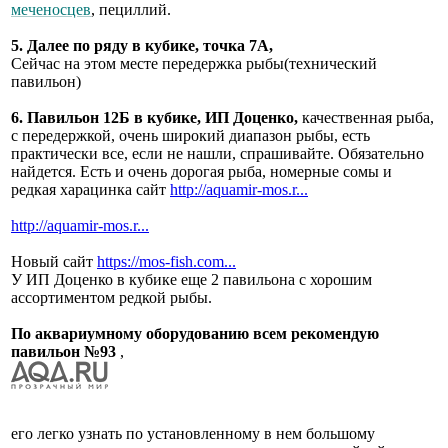
меченосцев
, пециллий.
5. Далее по ряду в кубике, точка 7А,
Сейчас на этом месте передержка рыбы(технический
павильон)
6. Павильон 12Б в кубике, ИП Доценко,
качественная рыба,
с передержкой, очень широкий диапазон рыбы, есть
практически все, если не нашли, спрашивайте. Обязательно
найдется. Есть и очень дорогая рыба, номерные сомы и
редкая харацинка сайт
http://aquamir-mos.r...
http://aquamir-mos.r...
Новый сайт
https://mos-fish.com...
У ИП Доценко в кубике еще 2 павильона с хорошим
ассортиментом редкой рыбы.
По аквариумному оборудованию всем рекомендую
павильон №93
,
его легко узнать по установленному в нем большому