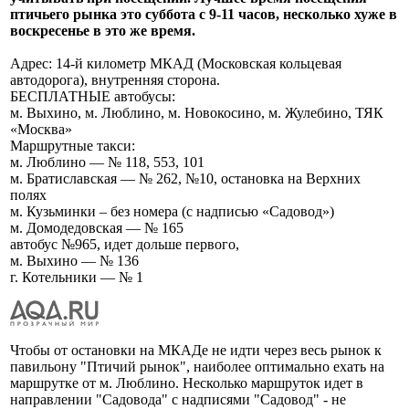
птичьего рынка это суббота с 9-11 часов, несколько хуже в
воскресенье в это же время.
Адрес: 14-й километр МКАД (Московская кольцевая
автодорога), внутренняя сторона.
БЕСПЛАТНЫЕ автобусы:
м. Выхино, м. Люблино, м. Новокосино, м. Жулебино, ТЯК
«Москва»
Маршрутные такси:
м. Люблино — № 118, 553, 101
м. Братиславская — № 262, №10, остановка на Верхних
полях
м. Кузьминки – без номера (с надписью «Садовод»)
м. Домодедовская — № 165
автобус №965, идет дольше первого,
м. Выхино — № 136
г. Котельники — № 1
Чтобы от остановки на МКАДе не идти через весь рынок к
павильону "Птичий рынок", наиболее оптимально ехать на
маршрутке от м. Люблино. Несколько маршруток идет в
направлении "Садовода" с надписями "Садовод" - не