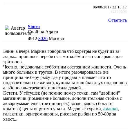
06/08/2017 22:16:17
#2399593
Ответить
Simro
Свой на Aqa.ru
4912
8026
Москва
Блин, а вчера Марина говорила что коретры не будет из-за
жары... пришлось перебиться мотылём и взять опарыша для
тритонов...
Честно, не довольна субботним состоянием живности. Очень
много больных и трупов. В итоге разочаровалась (из
принципа не беру рыбу где у продавца плавает что-то
подозрительно не живое), купила за копейки двух подростков
альбиносов-стрекозок и поехала домой...
Кстати. У тётушек (не помню номер точки, там "двойной"
магазинчик (помещение большое, дополнительная стойка с
аквариумами ещё стоит поперёк) возле рядов, сбоку от
крытого) цены ощутимо упали. Медовые гурами,
аманки
,
галактики, эритромикроны, рисовые рыбки по 50-80р за
хвост...