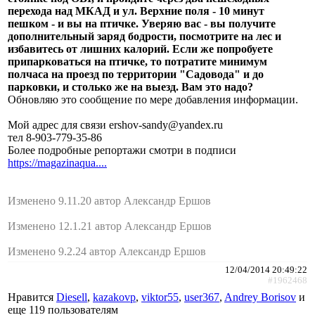
перехода над МКАД и ул. Верхние поля - 10 минут
пешком - и вы на птичке. Уверяю вас - вы получите
дополнительный заряд бодрости, посмотрите на лес и
избавитесь от лишних калорий. Если же попробуете
припарковаться на птичке, то потратите минимум
полчаса на проезд по территории "Садовода" и до
парковки, и столько же на выезд. Вам это надо?
Обновляю это сообщение по мере добавления информации.
Мой адрес для связи ershov-sandy@yandex.ru
тел 8-903-779-35-86
Более подробные репортажи смотри в подписи
https://magazinaqua....
Изменено 9.11.20 автор Александр Ершов
Изменено 12.1.21 автор Александр Ершов
Изменено 9.2.24 автор Александр Ершов
12/04/2014 20:49:22
#1962468
Нравится
Diesell
,
kazakovp
,
viktor55
,
user367
,
Andrey Borisov
и
еще
119 пользователям