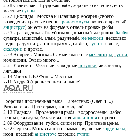
2-28 Станислав - Прудовая рыба, хорошего качества, есть
местные
гуппи
.
3-27 Цихлиды - Москва и Владимир Косарев (своего
разведения красные неоны,
родостомусы
, конго и красный
анциструс
) он есть на форуме в отделе продаж рыбы.
2-25 2 разводчика - Голубоглазка, красный макропод,
барбус
:
суматра, мшистый, алый, радужный,
меченосец
, несколько
видов радужниц, апистограммы, савбва,
гуппи
разные,
скалярии
и прочее.
2-23 Андрей - Москва - Самые классные
меченосцы
,
гуппи
,
молинезии. Очень много...
2-21 Евгений - Местные разводные
петушки
, аксалотли,
лягушки.
2-13 Много ГЛО Фиш... Местные
2-11 Андрей (про него писали выше)
- хорошая пролеченная рыба + 2 местных (Олег и ...)
Разводчика с Цихлидами, живородкой
2-12 Надежда - Пролеченная рыба - водорослееды, лабео,
герики, лялиусы, белая и желтая
моллинезия
и прочее.
2-09 Оборудование, губки, сачки и пр. Приятные цены.
3-22 Сергей - Москва апистограммы, вуалевые
кардиналы
,
неон, красный
анциструс
хорошие
гуппи
.