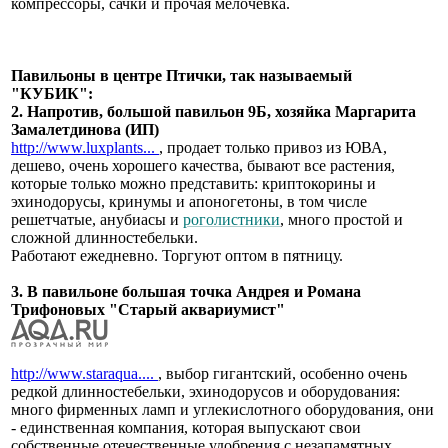
компрессоры, сачки и прочая мелочевка.
Павильоны в центре Птички, так называемый
"КУБИК":
2. Напротив, большой павильон 9Б, хозяйка Маргарита
Замалетдинова (ИП)
http://www.luxplants...
, продает только привоз из ЮВА,
дешево, очень хорошего качества, бывают все растения,
которые только можно представить: криптокорины и
эхинодорусы, кринумы и апоногетоны, в том числе
решетчатые, анубиасы и
роголистники
, много простой и
сложной длинностебельки.
Работают ежедневно. Торгуют оптом в пятницу.
3. В павильоне большая точка Андрея и Романа
Трифоновых "Старый аквариумист"
http://www.staraqua....
, выбор гигантский, особенно очень
редкой длинностебельки, эхинодорусов и оборудования:
много фирменных ламп и углекислотного оборудования, они
- единственная компания, которая выпускают свои
собственные отечественные удобрения с незапамятных