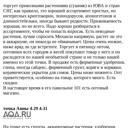
торгует привозными растениями (сушняк) из ЮВА и стран
СНГ, как правило, это хороший ассортимент простых, но
интересных криптокорин, эхинодорусов, апоногетонов и
длинностебельки, иногда бывают редкости. Приживаемость
хорошая, но не всего. Надо хорошо разбираться в
ассортименте, чтобы не попасть впросак. Есть неводные
растения, лучше спросить Михаила напрямую, растет ли это
в аквариуме, он никогда не обманывает. Цены очень низкие,
ниже вряд ли где встретите. Торгует в пятницу оптом,
оптовики всех городов и весей покупают товар у него и он
расходится по нашей необъятной стране и не только нашей
именно из этой точки. В продаже есть фирменные удобрения,
глина, иногда сайдекс, фирменный грунт, коряги и коряжки,
керамические укрытия для сомов. Цены ниже нижнего. Опт
приветствуется, особенно на товар, которого много. Есть
скидки.
В настоящее время в его павильоне 101 есть оптовый
магазин.
точка Анны 4-29 4-31
На точке есть грунты, аквариумные растения, удобрения,