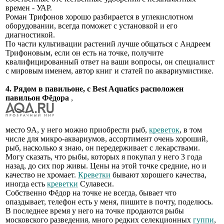
времен - УАР.
Роман Трифонов хорошо разбирается в углекислотном
оборудовании, всегда поможет с установкой и его
диагностикой.
По части культивации растений лучше общаться с Андреем
Трифоновым, если он есть на точке, получите
квалифицированный ответ на ваши вопросы, он специалист
с мировым именем, автор книг и статей по аквариумистике.
4. Рядом в павильоне, с Best Aquatics расположен
павильон Фёдора
,
место 9А, у него можно приобрести рыб,
креветок
, в том
числе для микро-аквариумов, ассортимент очень хороший,
рыб, насколько я знаю, он передерживает с лекарствами.
Могу сказать, что рыбы, которых я покупал у него 3 года
назад, до сих пор живы. Цены на этой точке средние, но и
качество не хромает.
Креветки
бывают хорошего качества,
иногда есть
креветки
Сулавеси.
Собственно Фёдор на точке не всегда, бывает что
опаздывает, телефон есть у меня, пишите в почту, поделюсь.
В последнее время у него на точке продаются рыбы
московского разведения, много редких селекционных
гуппи
,