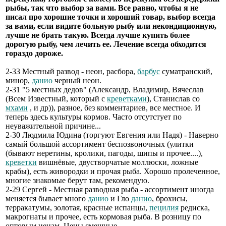
рыбы, так что выбор за вами. Все равно, чтобы я не
писал про хорошие точки и хороший товар, выбор всегда
за вами, если видите больную рыбу или некондиционную,
лучше не брать такую. Всегда лучше купить более
дорогую рыбу, чем лечить ее. Лечение всегда обходится
гораздо дороже.
2-33 Местный развод - неон, расбора,
барбус
суматранский,
минор,
данио
черный неон.
2-31 "5 местных дедов" (Александр, Владимир, Вячеслав
(Всем Известный, который с
креветками
), Станислав со
мхами
, и др)), разное, без комментариев, все местное. И
теперь здесь культуры кормов. Часто отсутстует по
неуважительной причине...
2-30 Людмила Юдина (торгуют Евгения или Надя) - Наверно
самый большой ассортимент беспозвоночных (улитки
(бывают неретины, кролики, пагоды, шипы и прочее....),
креветки
вишнёвые, двустворчатые моллюски, ложные
крабы), есть живородки и прочая рыба. Хорошо пролеченное,
многие знакомые берут там, рекомендую.
2-29 Сергей - Местная разводная рыба - ассортимент иногда
меняется бывает много
данио
и Гло
данио
, брохисы,
терракатумы, золотая, красные испанцы,
пецилия
редиска,
макрогнаты и прочее, есть кормовая рыба. В розницу по
оптовым ценам. Цены смешные.