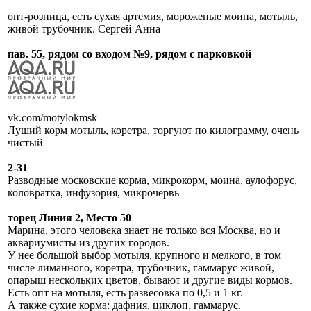
опт-розница, есть сухая артемия, мороженые моина, мотыль,
живой трубочник. Сергей Анна
пав. 55, рядом со входом №9, рядом с парковкой
vk.com/motylokmsk
Луший корм мотыль, коретра, торгуют по килограмму, очень
чистый
2-31
Разводные московские корма, микрокорм, моина, аулофорус,
коловратка, инфузория, микрочервь
торец Линия 2, Место 50
Марина, этого человека знает не только вся Москва, но и
аквариумисты из других городов.
У нее большой выбор мотыля, крупного и мелкого, в том
числе лиманного, коретра, трубочник, гаммарус живой,
опарыш нескольких цветов, бывают и другие виды кормов.
Есть опт на мотыля, есть развесовка по 0,5 и 1 кг.
А также сухие корма: дафния, циклоп, гаммарус.