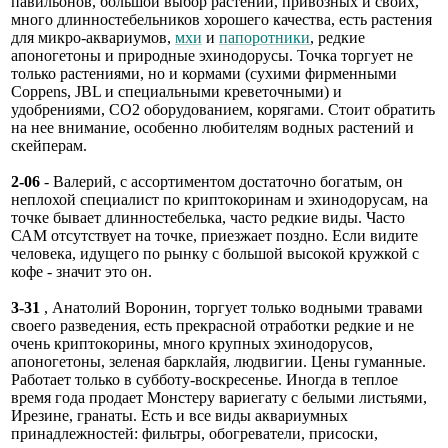
павильонов, большой выбор растений, привозных и своих,
много длинностебельников хорошего качества, есть растения
для микро-аквариумов,
мхи
и
папоротники
, редкие
апоногетоны и природные эхинодорусы. Точка торгует не
только растениями, но и кормами (сухими фирменными
Coppens, JBL и специальными креветочными) и
удобрениями, СО2 оборудованием, корягами. Стоит обратить
на нее внимание, особенно любителям водных растений и
скейперам.
2-06
- Валерий, с ассортиментом достаточно богатым, он
неплохой специалист по криптокоринам и эхинодорусам, на
точке бывает длинностебелька, часто редкие виды. Часто
САМ отсутствует на точке, приезжает поздно. Если видите
человека, идущего по рынку с большой высокой кружкой с
кофе - значит это он.
3-31
, Анатолий Воронин, торгует только водными травами
своего разведения, есть прекрасной отработки редкие и не
очень криптокорины, много крупных эхинодорусов,
апоногетоны, зеленая барклайя, людвигии. Цены гуманные.
Работает только в субботу-воскресенье. Иногда в теплое
время года продает Монстеру вариегату с белыми листьями,
Ирезине, гранаты. Есть и все виды аквариумных
принадлежностей: фильтры, обогреватели, присоски,