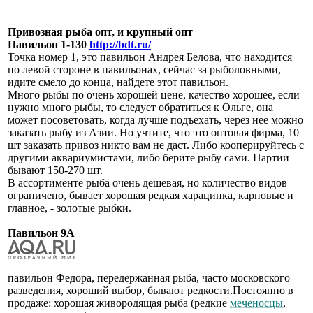
Привозная рыба опт, и крупный опт
Павильон 1-130
http://bdt.ru/
Точка номер 1, это павильон Андрея Белова, что находится
по левой стороне в павильонах, сейчас за рыболовными,
идите смело до конца, найдете этот павильон.
Много рыбы по очень хорошей цене, качество хорошее, если
нужно много рыбы, то следует обратиться к Ольге, она
может посоветовать, когда лучше подъехать, через нее можно
заказать рыбу из Азии. Но учтите, что это оптовая фирма, 10
шт заказать привоз никто вам не даст. Либо кооперируйтесь с
другими аквариумистами, либо берите рыбу сами. Партии
бывают 150-270 шт.
В ассортименте рыба очень дешевая, но количество видов
ограничено, бывает хорошая редкая харацинка, карповые и
главное, - золотые рыбки.
Павильон 9А
павильон Федора, передержанная рыба, часто московского
разведения, хороший выбор, бывают редкости.Постоянно в
продаже: хорошая живородящая рыба (редкие
меченосцы
,