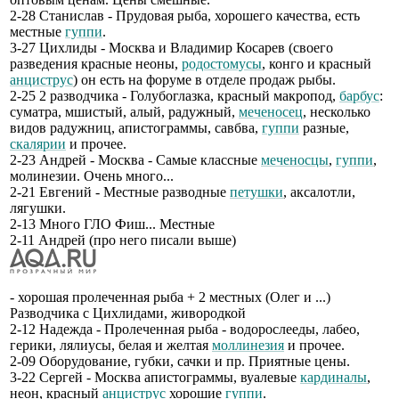
2-28 Станислав - Прудовая рыба, хорошего качества, есть
местные
гуппи
.
3-27 Цихлиды - Москва и Владимир Косарев (своего
разведения красные неоны,
родостомусы
, конго и красный
анциструс
) он есть на форуме в отделе продаж рыбы.
2-25 2 разводчика - Голубоглазка, красный макропод,
барбус
:
суматра, мшистый, алый, радужный,
меченосец
, несколько
видов радужниц, апистограммы, савбва,
гуппи
разные,
скалярии
и прочее.
2-23 Андрей - Москва - Самые классные
меченосцы
,
гуппи
,
молинезии. Очень много...
2-21 Евгений - Местные разводные
петушки
, аксалотли,
лягушки.
2-13 Много ГЛО Фиш... Местные
2-11 Андрей (про него писали выше)
- хорошая пролеченная рыба + 2 местных (Олег и ...)
Разводчика с Цихлидами, живородкой
2-12 Надежда - Пролеченная рыба - водорослееды, лабео,
герики, лялиусы, белая и желтая
моллинезия
и прочее.
2-09 Оборудование, губки, сачки и пр. Приятные цены.
3-22 Сергей - Москва апистограммы, вуалевые
кардиналы
,
неон, красный
анциструс
хорошие
гуппи
.