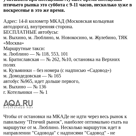
птичьего рынка это суббота с 9-11 часов, несколько хуже в
воскресенье в это же время.
Адрес: 14-й километр МКАД (Московская кольцевая
автодорога), внутренняя сторона.
БЕСПЛАТНЫЕ автобусы:
м. Выхино, м. Люблино, м. Новокосино, м. Жулебино, ТЯК
«Москва»
Маршрутные такси:
м. Люблино — № 118, 553, 101
м. Братиславская — № 262, №10, остановка на Верхних
полях
м. Кузьминки – без номера (с надписью «Садовод»)
м. Домодедовская — № 165
автобус №965, идет дольше первого,
м. Выхино — № 136
г. Котельники — № 1
Чтобы от остановки на МКАДе не идти через весь рынок к
павильону "Птичий рынок", наиболее оптимально ехать на
маршрутке от м. Люблино. Несколько маршруток идет в
направлении "Садовода" с надписями "Садовод" - не