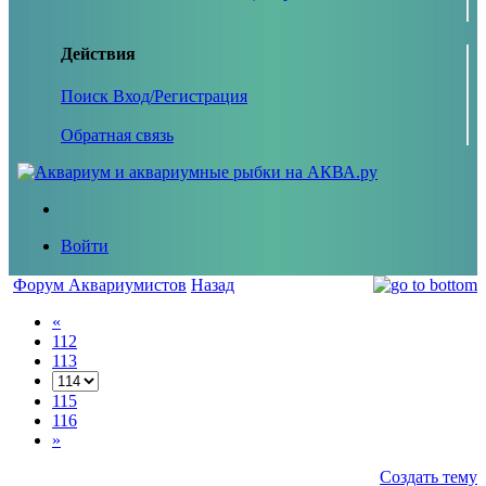
Действия
Поиск
Вход/Регистрация
Обратная связь
Войти
Форум Аквариумистов
Назад
«
112
113
115
116
»
Создать тему