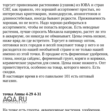
торгует привозными растениями (сушняк) из ЮВА и стран
СНГ, как правило, это хороший ассортимент простых, но
интересных криптокорин, эхинодорусов, апоногетонов и
длинностебельки, иногда бывают редкости. Приживаемость
хорошая, но не всего. Надо хорошо разбираться в
ассортименте, чтобы не попасть впросак. Есть неводные
растения, лучше спросить Михаила напрямую, растет ли это
в аквариуме, он никогда не обманывает. Цены очень низкие,
ниже вряд ли где встретите. Торгует в пятницу оптом,
оптовики всех городов и весей покупают товар у него и он
расходится по нашей необъятной стране и не только нашей
именно из этой точки. В продаже есть фирменные удобрения,
глина, иногда сайдекс, фирменный грунт, коряги и коряжки,
керамические укрытия для сомов. Цены ниже нижнего. Опт
приветствуется, особенно на товар, которого много. Есть
скидки.
В настоящее время в его павильоне 101 есть оптовый
магазин.
точка Анны 4-29 4-31
На точке есть грунты, аквариумные растения, удобрения,