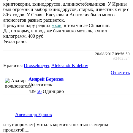
криптокорин, эхинодорусов, длинностебельников. У Ирины
был огромный выбор эхинодорусов, старых, известных ещё с
80:х годов. У Славы Елсукова и Анатолия было много
апоногетов разных расцветок.
Прикупил пару редких
мхов
, в том числе Climacium.
Да, по корму, в продаже был только мотыль, купил
килограмм, 400 руб.
Уехал рано.
20/08/2017 09:56:59
#2402524
Нравится
Drosselmeyer
,
Aleksandr Khlebov
Ответить
Андрей Борисов
Посетитель
439
56
Одинцово
Александр Ершов
и тут дорожает( мотыль кормится нефтью с америке
проклятой....