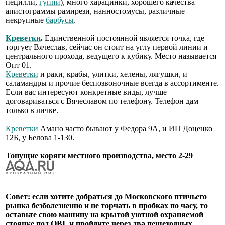
пецилли,
гуппи
), много харацинки, хорошего качества
апистограммы рамирези, нанностомусы, различные
некрупные
барбусы
.
Креветки
.
Единственной постоянной является точка, где
торгует Вячеслав, сейчас он стоит на углу первой линии и
центрального прохода, ведущего к кубику. Место называется
Опт 01.
Креветки
и раки, крабы, улитки, хелены, лягушки, и
саламандры и прочие беспозвоночные всегда в ассортименте.
Если вас интересуют конкретные виды, лучше
договариваться с Вячеславом по телефону. Телефон дам
только в личке.
Креветки
Амано часто бывают у Федора 9А, и ИП Доценко
12Б, у Белова 1-130.
Тонущие коряги местного производства, место 2-29
Совет: если хотите добраться до Московского птичьего
рынка безболезненно и не торчать в пробках по часу, то
оставьте свою машину на крытой уютной охраняемой
стоянке под OBI, и пройдите через два пешеходных