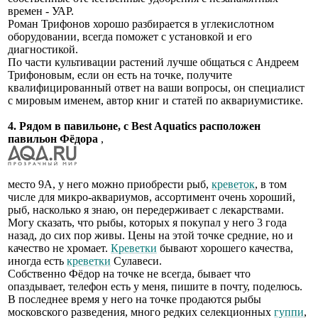
времен - УАР.
Роман Трифонов хорошо разбирается в углекислотном
оборудовании, всегда поможет с установкой и его
диагностикой.
По части культивации растений лучше общаться с Андреем
Трифоновым, если он есть на точке, получите
квалифицированный ответ на ваши вопросы, он специалист
с мировым именем, автор книг и статей по аквариумистике.
4. Рядом в павильоне, с Best Aquatics расположен
павильон Фёдора
,
место 9А, у него можно приобрести рыб,
креветок
, в том
числе для микро-аквариумов, ассортимент очень хороший,
рыб, насколько я знаю, он передерживает с лекарствами.
Могу сказать, что рыбы, которых я покупал у него 3 года
назад, до сих пор живы. Цены на этой точке средние, но и
качество не хромает.
Креветки
бывают хорошего качества,
иногда есть
креветки
Сулавеси.
Собственно Фёдор на точке не всегда, бывает что
опаздывает, телефон есть у меня, пишите в почту, поделюсь.
В последнее время у него на точке продаются рыбы
московского разведения, много редких селекционных
гуппи
,