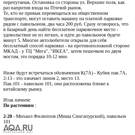
перепутаешь. Остановка со стороны ул. Верхние поля, как
раз напротив входа на Птичий рынок.
Те, кто не привык перемещаться на общественном
транспорте, могут оставить машину на платной парковке
рядом с павильоном, два часа 200 руб. Сразу оговорюсь, что
в базарный день найти бесплатное парковочное место -
удовольствие не из легких, и идти до павильонов будете
минут 5. Многие автолюбители открыли для себя
бесплатный способ парковки - на противоположной стороне
МКАД - у ТЦ "Мега", "ИКЕА", затем пешочком по двум
мостам, это порядка 10-12 мин.
Ниже будут встречаться обозначения К(7А) - Кубик пав.7А,
2-13 - это означает линия 2, место 13.
Пав.101 - павильон 101, они расположены ближе к
китайскому рынку.
Итак начнем:
По растениям
:
2-20
- Михаил Филиппов (Миша Сингапурский), павильон
101