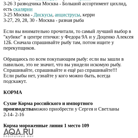
3-26 3 разводчика Москва - Большой ассортимент цихлид,
есть
скалярии
3-25 Москва -
Дискусы
,
анциструсы
, керри
3-27, 29, 28, 30 - Москва - разная рыба
Если вы внимательно прочитали, то самый лучший выбор в
"кубике" в центре птички: у Федора 9А и у Доценко Алексея
12Б. Сначала спрашивайте рыбу там, потом ищите у
перекупщиков.
Обращаюсь по всем покупающим рыбу: если вы зашли в
павильон, это не значит, что вы увидели искомую рыбу.
Спрашивайте, спрашивайте и ещё раз спрашивайте!!!
Если рыбы нет, узнайте у кого можно быть, всегда
подскажут.
КОРМА
Сухие Корма российского и импортного
производства
можно приобрести у Сергея и Светланы
2-14- 2-16
Корма мороженные линия 1 место 109