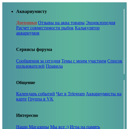
Аквариумисту
Дневники
Отзывы на аква товары
Энциклопедия
Расчет совместимости рыбок
Калькулятор
аквариумов
Сервисы форума
Сообщения за сегодня
Темы с моим участием
Список
пользователей
Правила
Общение
Календарь событий
Чат в Telegram
Аквариумисты на
карте
Группа в VK
Интересно
Наши Магазины
Мы все :)
Игра на память