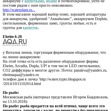
аквариуму с
креветками
,
мхами
и почвопокровкой, уйти не
постояв рядом с ним просто невозможно.
http://waterplant.ru...
В этом магазине хороший выбор помп, хорошей аппаратуры
для аквариума, удобрений "Аквабаланс", аквариумов Dophin,
светильников, фирменных ламп, грунты любые, есть и
грунты для
креветок
.
Eheim 6-20
у Виталия линия, торгующая фирменным оборудование, что
на линии аквариумов:
На этой точке есть есть различное оборудование фирмы
Eheim, Arcadia, Dupla, UP! в том числе LED светильники,
СО2 диффузоры и многое другое. Почта: panakva@yandex.ru,
eheimaqua@yandex.ru
телефон дам в личку 'http://watercrypto.blogspot.ru
/2014/10/11102014.html
По рыбе:
Московская рыба (материал представлен Игорем Бъядовским,
на 13.10.2018):
По рыбе: рыба продается на всей птичке, чаще всего это
перекупка, торговля с колес, но перекупка без передержки