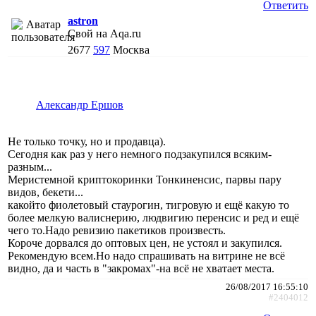
Ответить
astron
Свой на Aqa.ru
2677
597
Москва
Александр Ершов
Не только точку, но и продавца).
Сегодня как раз у него немного подзакупился всяким-
разным...
Меристемной криптокоринки Тонкиненсис, парвы пару
видов, бекети...
какойто фиолетовый стаурогин, тигровую и ещё какую то
более мелкую валиснерию, людвигию перенсис и ред и ещё
чего то.Надо ревизию пакетиков произвесть.
Короче дорвался до оптовых цен, не устоял и закупился.
Рекомендую всем.Но надо спрашивать на витрине не всё
видно, да и часть в "закромах"-на всё не хватает места.
26/08/2017 16:55:10
#2404012