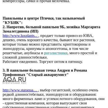
компрессоры, сачки и прочая мелочевка.
Павильоны в центре Птички, так называемый
"КУБИК":
2. Напротив, большой павильон 9Б, хозяйка Маргарита
Замалетдинова (ИП)
http://www.luxplants...
, продает только привоз из ЮВА,
дешево, очень хорошего качества, бывают все растения,
которые только можно представить: криптокорины и
эхинодорусы, кринумы и апоногетоны, в том числе
решетчатые, анубиасы и
роголистники
, много простой и
сложной длинностебельки.
Работают ежедневно. Торгуют оптом в пятницу.
3. В павильоне большая точка Андрея и Романа
Трифоновых "Старый аквариумист"
http://www.staraqua....
, выбор гигантский, особенно очень
редкой длинностебельки, эхинодорусов и оборудования:
много фирменных ламп и углекислотного оборудования, они
- единственная компания, которая выпускают свои
собственные отечественные удобрения с незапамятных