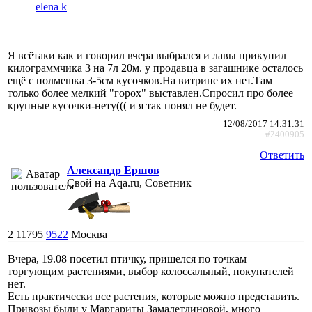
elena k
Я всётаки как и говорил вчера выбрался и лавы прикупил
килограммчика 3 на 7л 20м. у продавца в загашнике осталось
ещё с полмешка 3-5см кусочков.На витрине их нет.Там
только более мелкий "горох" выставлен.Спросил про более
крупные кусочки-нету((( и я так понял не будет.
12/08/2017 14:31:31
#2400905
Ответить
Александр Ершов
Свой на Aqa.ru, Советник
2
11795
9522
Москва
Вчера, 19.08 посетил птичку, пришелся по точкам
торгующим растениями, выбор колоссальный, покупателей
нет.
Есть практически все растения, которые можно представить.
Привозы были у Маргариты Замалетдиновой, много