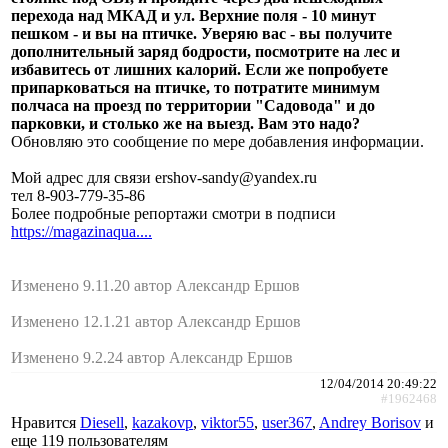
перехода над МКАД и ул. Верхние поля - 10 минут
пешком - и вы на птичке. Уверяю вас - вы получите
дополнительный заряд бодрости, посмотрите на лес и
избавитесь от лишних калорий. Если же попробуете
припарковаться на птичке, то потратите минимум
полчаса на проезд по территории "Садовода" и до
парковки, и столько же на выезд. Вам это надо?
Обновляю это сообщение по мере добавления информации.
Мой адрес для связи ershov-sandy@yandex.ru
тел 8-903-779-35-86
Более подробные репортажи смотри в подписи
https://magazinaqua....
Изменено 9.11.20 автор Александр Ершов
Изменено 12.1.21 автор Александр Ершов
Изменено 9.2.24 автор Александр Ершов
12/04/2014 20:49:22
#1962468
Нравится
Diesell
,
kazakovp
,
viktor55
,
user367
,
Andrey Borisov
и
еще
119 пользователям