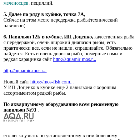
меченосцев
, пециллий.
5. Далее по ряду в кубике, точка 7А,
Сейчас на этом месте передержка рыбы(технический
павильон)
6. Павильон 12Б в кубике, ИП Доценко,
качественная рыба,
с передержкой, очень широкий диапазон рыбы, есть
практически все, если не нашли, спрашивайте. Обязательно
найдется. Есть и очень дорогая рыба, номерные сомы и
редкая харацинка сайт
http://aquamir-mos.r...
http://aquamir-mos.r...
Новый сайт
https://mos-fish.com...
У ИП Доценко в кубике еще 2 павильона с хорошим
ассортиментом редкой рыбы.
По аквариумному оборудованию всем рекомендую
павильон №93
,
его легко узнать по установленному в нем большому