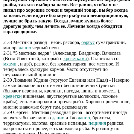
рыбы, так что выбор за вами. Все равно, чтобы я не
писал про хорошие точки и хороший товар, выбор всегда
за вами, если видите больную рыбу или некондиционную,
лучше не брать такую. Всегда лучше купить более
дорогую рыбу, чем лечить ее. Лечение всегда обходится
гораздо дороже.
2-33 Местный развод - неон, расбора,
барбус
суматранский,
минор,
данио
черный неон.
2-31 "5 местных дедов" (Александр, Владимир, Вячеслав
(Всем Известный, который с
креветками
), Станислав со
мхами
, и др)), разное, без комментариев, все местное. И
теперь здесь культуры кормов. Часто отсутстует по
неуважительной причине...
2-30 Людмила Юдина (торгуют Евгения или Надя) - Наверно
самый большой ассортимент беспозвоночных (улитки
(бывают неретины, кролики, пагоды, шипы и прочее....),
креветки
вишнёвые, двустворчатые моллюски, ложные
крабы), есть живородки и прочая рыба. Хорошо пролеченное,
многие знакомые берут там, рекомендую.
2-29 Сергей - Местная разводная рыба - ассортимент иногда
меняется бывает много
данио
и Гло
данио
, брохисы,
терракатумы, золотая, красные испанцы,
пецилия
редиска,
макрогнаты и прочее, есть кормовая рыба. В розницу по
оптовым ценам. Цены смешные.