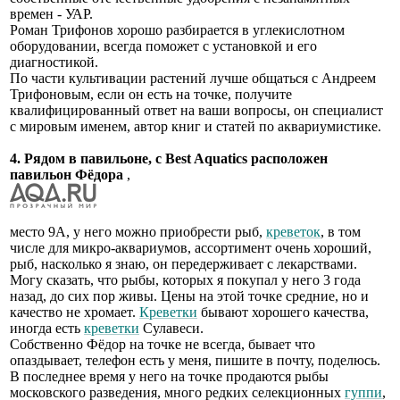
времен - УАР.
Роман Трифонов хорошо разбирается в углекислотном
оборудовании, всегда поможет с установкой и его
диагностикой.
По части культивации растений лучше общаться с Андреем
Трифоновым, если он есть на точке, получите
квалифицированный ответ на ваши вопросы, он специалист
с мировым именем, автор книг и статей по аквариумистике.
4. Рядом в павильоне, с Best Aquatics расположен
павильон Фёдора
,
место 9А, у него можно приобрести рыб,
креветок
, в том
числе для микро-аквариумов, ассортимент очень хороший,
рыб, насколько я знаю, он передерживает с лекарствами.
Могу сказать, что рыбы, которых я покупал у него 3 года
назад, до сих пор живы. Цены на этой точке средние, но и
качество не хромает.
Креветки
бывают хорошего качества,
иногда есть
креветки
Сулавеси.
Собственно Фёдор на точке не всегда, бывает что
опаздывает, телефон есть у меня, пишите в почту, поделюсь.
В последнее время у него на точке продаются рыбы
московского разведения, много редких селекционных
гуппи
,