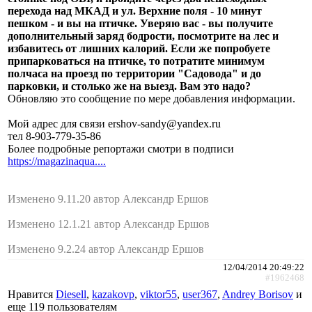
перехода над МКАД и ул. Верхние поля - 10 минут
пешком - и вы на птичке. Уверяю вас - вы получите
дополнительный заряд бодрости, посмотрите на лес и
избавитесь от лишних калорий. Если же попробуете
припарковаться на птичке, то потратите минимум
полчаса на проезд по территории "Садовода" и до
парковки, и столько же на выезд. Вам это надо?
Обновляю это сообщение по мере добавления информации.
Мой адрес для связи ershov-sandy@yandex.ru
тел 8-903-779-35-86
Более подробные репортажи смотри в подписи
https://magazinaqua....
Изменено 9.11.20 автор Александр Ершов
Изменено 12.1.21 автор Александр Ершов
Изменено 9.2.24 автор Александр Ершов
12/04/2014 20:49:22
#1962468
Нравится
Diesell
,
kazakovp
,
viktor55
,
user367
,
Andrey Borisov
и
еще
119 пользователям