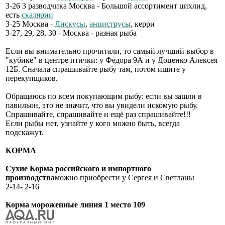
3-26 3 разводчика Москва - Большой ассортимент цихлид,
есть
скалярии
3-25 Москва -
Дискусы
,
анциструсы
, керри
3-27, 29, 28, 30 - Москва - разная рыба
Если вы внимательно прочитали, то самый лучший выбор в
"кубике" в центре птички: у Федора 9А и у Доценко Алексея
12Б. Сначала спрашивайте рыбу там, потом ищите у
перекупщиков.
Обращаюсь по всем покупающим рыбу: если вы зашли в
павильон, это не значит, что вы увидели искомую рыбу.
Спрашивайте, спрашивайте и ещё раз спрашивайте!!!
Если рыбы нет, узнайте у кого можно быть, всегда
подскажут.
КОРМА
Сухие Корма российского и импортного
производства
можно приобрести у Сергея и Светланы
2-14- 2-16
Корма мороженные линия 1 место 109