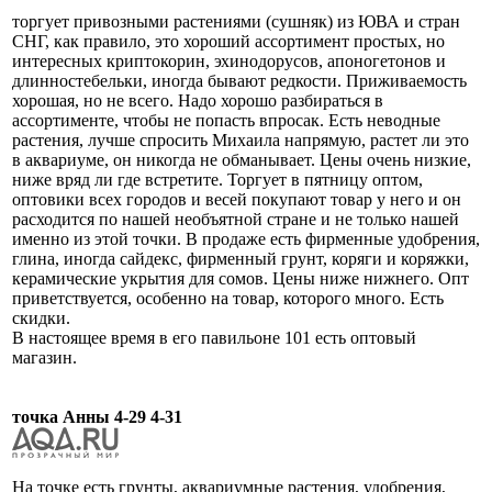
торгует привозными растениями (сушняк) из ЮВА и стран
СНГ, как правило, это хороший ассортимент простых, но
интересных криптокорин, эхинодорусов, апоногетонов и
длинностебельки, иногда бывают редкости. Приживаемость
хорошая, но не всего. Надо хорошо разбираться в
ассортименте, чтобы не попасть впросак. Есть неводные
растения, лучше спросить Михаила напрямую, растет ли это
в аквариуме, он никогда не обманывает. Цены очень низкие,
ниже вряд ли где встретите. Торгует в пятницу оптом,
оптовики всех городов и весей покупают товар у него и он
расходится по нашей необъятной стране и не только нашей
именно из этой точки. В продаже есть фирменные удобрения,
глина, иногда сайдекс, фирменный грунт, коряги и коряжки,
керамические укрытия для сомов. Цены ниже нижнего. Опт
приветствуется, особенно на товар, которого много. Есть
скидки.
В настоящее время в его павильоне 101 есть оптовый
магазин.
точка Анны 4-29 4-31
На точке есть грунты, аквариумные растения, удобрения,