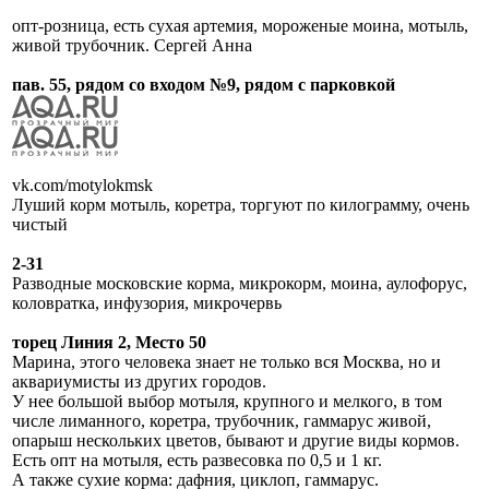
опт-розница, есть сухая артемия, мороженые моина, мотыль,
живой трубочник. Сергей Анна
пав. 55, рядом со входом №9, рядом с парковкой
vk.com/motylokmsk
Луший корм мотыль, коретра, торгуют по килограмму, очень
чистый
2-31
Разводные московские корма, микрокорм, моина, аулофорус,
коловратка, инфузория, микрочервь
торец Линия 2, Место 50
Марина, этого человека знает не только вся Москва, но и
аквариумисты из других городов.
У нее большой выбор мотыля, крупного и мелкого, в том
числе лиманного, коретра, трубочник, гаммарус живой,
опарыш нескольких цветов, бывают и другие виды кормов.
Есть опт на мотыля, есть развесовка по 0,5 и 1 кг.
А также сухие корма: дафния, циклоп, гаммарус.