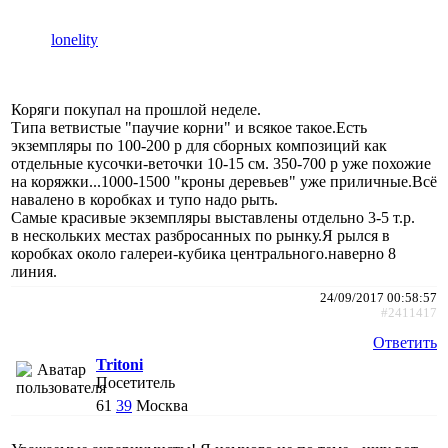
lonelity
Коряги покупал на прошлой неделе.
Типа ветвистые "паучие корни" и всякое такое.Есть
экземпляры по 100-200 р для сборных композиций как
отдельные кусочки-веточки 10-15 см. 350-700 р уже похожие
на коряжки...1000-1500 "кроны деревьев" уже приличные.Всё
навалено в коробках и тупо надо рыть.
Самые красивые экземпляры выставлены отдельно 3-5 т.р.
в нескольких местах разбросанных по рынку.Я рылся в
коробках около галереи-кубика центрального.наверно 8
линия.
24/09/2017 00:58:57
#2411417
Ответить
Tritoni
Посетитель
61
39
Москва