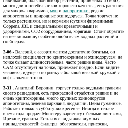
павильонов, большой выбор растений, привозных и своих,
много длинностебельников хорошего качества, есть растения
для микро-аквариумов,
мхи
и
папоротники
, редкие
апоногетоны и природные эхинодорусы. Точка торгует не
только растениями, но и кормами (сухими фирменными
Coppens, JBL и специальными креветочными) и
удобрениями, СО2 оборудованием, корягами. Стоит обратить
на нее внимание, особенно любителям водных растений и
скейперам.
2-06
- Валерий, с ассортиментом достаточно богатым, он
неплохой специалист по криптокоринам и эхинодорусам, на
точке бывает длинностебелька, часто редкие виды. Часто
САМ отсутствует на точке, приезжает поздно. Если видите
человека, идущего по рынку с большой высокой кружкой с
кофе - значит это он.
3-31
, Анатолий Воронин, торгует только водными травами
своего разведения, есть прекрасной отработки редкие и не
очень криптокорины, много крупных эхинодорусов,
апоногетоны, зеленая барклайя, людвигии. Цены гуманные.
Работает только в субботу-воскресенье. Иногда в теплое
время года продает Монстеру вариегату с белыми листьями,
Ирезине, гранаты. Есть и все виды аквариумных
принадлежностей: фильтры, обогреватели, присоски,