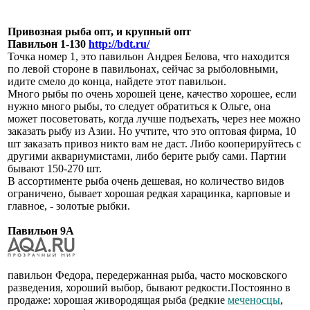
Привозная рыба опт, и крупный опт
Павильон 1-130
http://bdt.ru/
Точка номер 1, это павильон Андрея Белова, что находится
по левой стороне в павильонах, сейчас за рыболовными,
идите смело до конца, найдете этот павильон.
Много рыбы по очень хорошей цене, качество хорошее, если
нужно много рыбы, то следует обратиться к Ольге, она
может посоветовать, когда лучше подъехать, через нее можно
заказать рыбу из Азии. Но учтите, что это оптовая фирма, 10
шт заказать привоз никто вам не даст. Либо кооперируйтесь с
другими аквариумистами, либо берите рыбу сами. Партии
бывают 150-270 шт.
В ассортименте рыба очень дешевая, но количество видов
ограничено, бывает хорошая редкая харацинка, карповые и
главное, - золотые рыбки.
Павильон 9А
павильон Федора, передержанная рыба, часто московского
разведения, хороший выбор, бывают редкости.Постоянно в
продаже: хорошая живородящая рыба (редкие
меченосцы
,