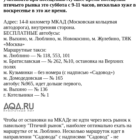
птичьего рынка это суббота с 9-11 часов, несколько хуже в
воскресенье в это же время.
Адрес: 14-й километр МКАД (Московская кольцевая
автодорога), внутренняя сторона.
БЕСПЛАТНЫЕ автобусы:
м. Выхино, м. Люблино, м. Новокосино, м. Жулебино, ТЯК
«Москва»
Маршрутные такси:
м. Люблино — № 118, 553, 101
м. Братиславская — № 262, №10, остановка на Верхних
полях
м. Кузьминки – без номера (с надписью «Садовод»)
м. Домодедовская — № 165
автобус №965, идет дольше первого,
м. Выхино — № 136
г. Котельники — № 1
Чтобы от остановки на МКАДе не идти через весь рынок к
павильону "Птичий рынок", наиболее оптимально ехать на
маршрутке от м. Люблино. Несколько маршруток идет в
направлении "Садовода" с надписями "Садовод" - не