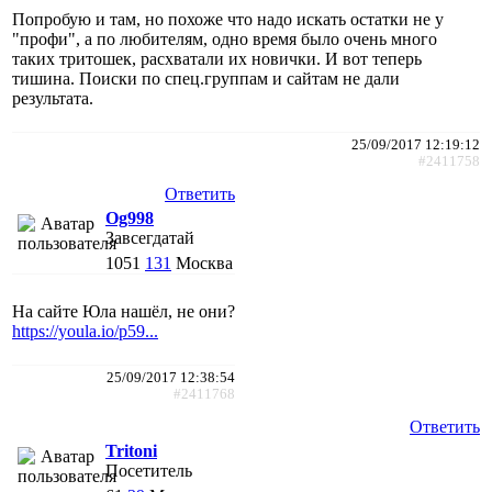
Попробую и там, но похоже что надо искать остатки не у
"профи", а по любителям, одно время было очень много
таких тритошек, расхватали их новички. И вот теперь
тишина. Поиски по спец.группам и сайтам не дали
результата.
25/09/2017 12:19:12
#2411758
Ответить
Og998
Завсегдатай
1051
131
Москва
На сайте Юла нашёл, не они?
https://youla.io/p59...
25/09/2017 12:38:54
#2411768
Ответить
Tritoni
Посетитель