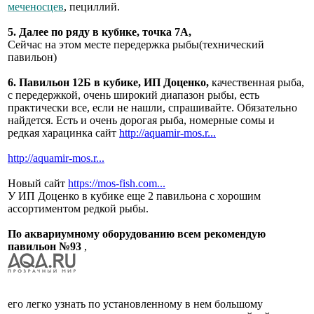
меченосцев
, пециллий.
5. Далее по ряду в кубике, точка 7А,
Сейчас на этом месте передержка рыбы(технический
павильон)
6. Павильон 12Б в кубике, ИП Доценко,
качественная рыба,
с передержкой, очень широкий диапазон рыбы, есть
практически все, если не нашли, спрашивайте. Обязательно
найдется. Есть и очень дорогая рыба, номерные сомы и
редкая харацинка сайт
http://aquamir-mos.r...
http://aquamir-mos.r...
Новый сайт
https://mos-fish.com...
У ИП Доценко в кубике еще 2 павильона с хорошим
ассортиментом редкой рыбы.
По аквариумному оборудованию всем рекомендую
павильон №93
,
его легко узнать по установленному в нем большому