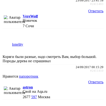
23/09/2017 23:41:16
#2411403
Ответить
VereWolf
Новичок
7
Сочи
lonelity
Коряги были разные, надо смотреть Вам, выбор большой.
Породы дерева не спрашивал
24/09/2017 00:15:29
#2411410
Нравится
папоротник
Ответить
astron
Свой на Aqa.ru
2677
597
Москва