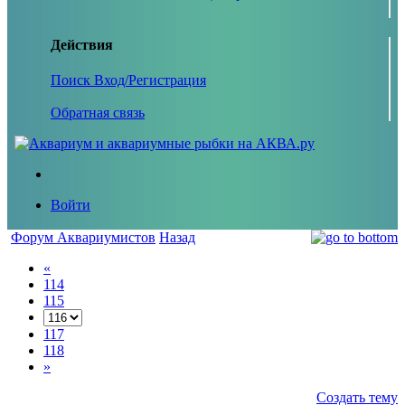
Действия
Поиск
Вход/Регистрация
Обратная связь
Войти
Форум Аквариумистов
Назад
«
114
115
117
118
»
Создать тему