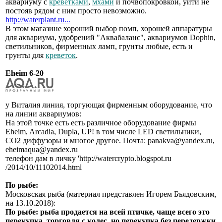
аквариуму с
креветками
,
мхами
и почвопокровкой, уйти не
постояв рядом с ним просто невозможно.
http://waterplant.ru...
В этом магазине хороший выбор помп, хорошей аппаратуры
для аквариума, удобрений "Аквабаланс", аквариумов Dophin,
светильников, фирменных ламп, грунты любые, есть и
грунты для
креветок
.
Eheim 6-20
у Виталия линия, торгующая фирменным оборудование, что
на линии аквариумов:
На этой точке есть есть различное оборудование фирмы
Eheim, Arcadia, Dupla, UP! в том числе LED светильники,
СО2 диффузоры и многое другое. Почта: panakva@yandex.ru,
eheimaqua@yandex.ru
телефон дам в личку 'http://watercrypto.blogspot.ru
/2014/10/11102014.html
По рыбе:
Московская рыба (материал представлен Игорем Бъядовским,
на 13.10.2018):
По рыбе: рыба продается на всей птичке, чаще всего это
перекупка, торговля с колес, но перекупка без передержки