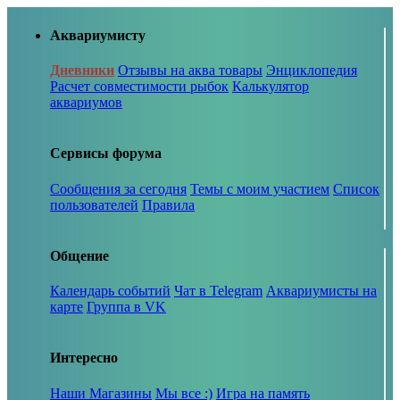
Аквариумисту
Дневники
Отзывы на аква товары
Энциклопедия
Расчет совместимости рыбок
Калькулятор
аквариумов
Сервисы форума
Сообщения за сегодня
Темы с моим участием
Список
пользователей
Правила
Общение
Календарь событий
Чат в Telegram
Аквариумисты на
карте
Группа в VK
Интересно
Наши Магазины
Мы все :)
Игра на память