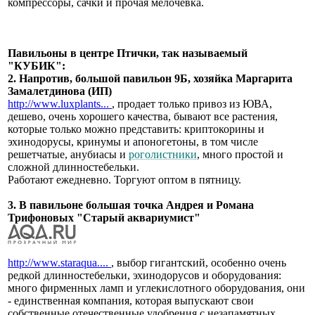
компрессоры, сачки и прочая мелочевка.
Павильоны в центре Птички, так называемый
"КУБИК":
2. Напротив, большой павильон 9Б, хозяйка Маргарита
Замалетдинова (ИП)
http://www.luxplants...
, продает только привоз из ЮВА,
дешево, очень хорошего качества, бывают все растения,
которые только можно представить: криптокорины и
эхинодорусы, кринумы и апоногетоны, в том числе
решетчатые, анубиасы и
роголистники
, много простой и
сложной длинностебельки.
Работают ежедневно. Торгуют оптом в пятницу.
3. В павильоне большая точка Андрея и Романа
Трифоновых "Старый аквариумист"
http://www.staraqua....
, выбор гигантский, особенно очень
редкой длинностебельки, эхинодорусов и оборудования:
много фирменных ламп и углекислотного оборудования, они
- единственная компания, которая выпускают свои
собственные отечественные удобрения с незапамятных