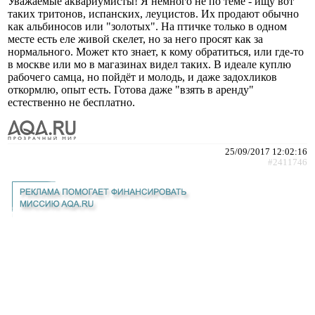
Уважаемые аквариумисты! Я немного не по теме - ищу вот
таких тритонов, испанских, леуцистов. Их продают обычно
как альбиносов или "золотых". На птичке только в одном
месте есть еле живой скелет, но за него просят как за
нормального. Может кто знает, к кому обратиться, или где-то
в москве или мо в магазинах видел таких. В идеале куплю
рабочего самца, но пойдёт и молодь, и даже задохликов
откормлю, опыт есть. Готова даже "взять в аренду"
естественно не бесплатно.
25/09/2017 12:02:16
#2411746