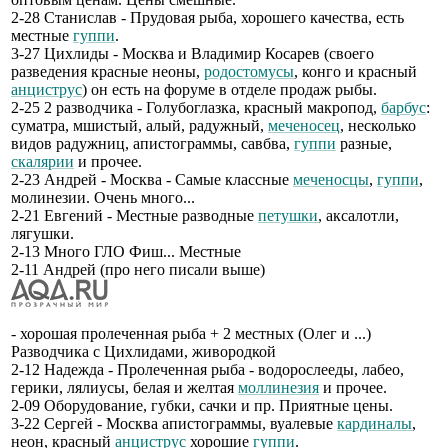
2-28 Станислав - Прудовая рыба, хорошего качества, есть
местные
гуппи
.
3-27 Цихлиды - Москва и Владимир Косарев (своего
разведения красные неоны,
родостомусы
, конго и красный
анциструс
) он есть на форуме в отделе продаж рыбы.
2-25 2 разводчика - Голубоглазка, красный макропод,
барбус
:
суматра, мшистый, алый, радужный,
меченосец
, несколько
видов радужниц, апистограммы, савбва,
гуппи
разные,
скалярии
и прочее.
2-23 Андрей - Москва - Самые классные
меченосцы
,
гуппи
,
молинезии. Очень много...
2-21 Евгений - Местные разводные
петушки
, аксалотли,
лягушки.
2-13 Много ГЛО Фиш... Местные
2-11 Андрей (про него писали выше)
- хорошая пролеченная рыба + 2 местных (Олег и ...)
Разводчика с Цихлидами, живородкой
2-12 Надежда - Пролеченная рыба - водорослееды, лабео,
герики, лялиусы, белая и желтая
моллинезия
и прочее.
2-09 Оборудование, губки, сачки и пр. Приятные цены.
3-22 Сергей - Москва апистограммы, вуалевые
кардиналы
,
неон, красный
анциструс
хорошие
гуппи
.