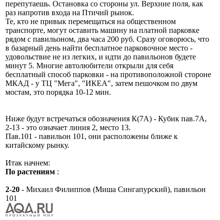
перепутаешь. Остановка со стороны ул. Верхние поля, как
раз напротив входа на Птичий рынок.
Те, кто не привык перемещаться на общественном
транспорте, могут оставить машину на платной парковке
рядом с павильоном, два часа 200 руб. Сразу оговорюсь, что
в базарный день найти бесплатное парковочное место -
удовольствие не из легких, и идти до павильонов будете
минут 5. Многие автолюбители открыли для себя
бесплатный способ парковки - на противоположной стороне
МКАД - у ТЦ "Мега", "ИКЕА", затем пешочком по двум
мостам, это порядка 10-12 мин.
Ниже будут встречаться обозначения К(7А) - Кубик пав.7А,
2-13 - это означает линия 2, место 13.
Пав.101 - павильон 101, они расположены ближе к
китайскому рынку.
Итак начнем:
По растениям
:
2-20
- Михаил Филиппов (Миша Сингапурский), павильон
101