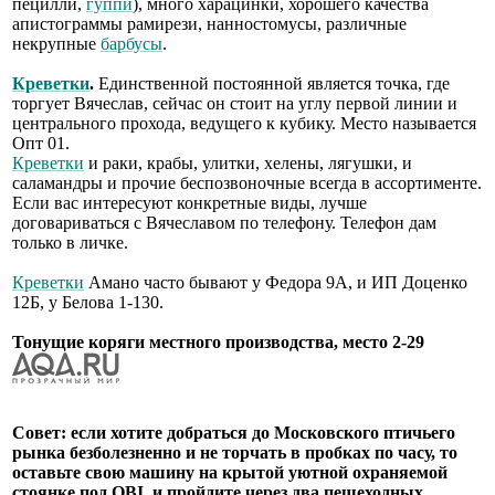
пецилли,
гуппи
), много харацинки, хорошего качества
апистограммы рамирези, нанностомусы, различные
некрупные
барбусы
.
Креветки
.
Единственной постоянной является точка, где
торгует Вячеслав, сейчас он стоит на углу первой линии и
центрального прохода, ведущего к кубику. Место называется
Опт 01.
Креветки
и раки, крабы, улитки, хелены, лягушки, и
саламандры и прочие беспозвоночные всегда в ассортименте.
Если вас интересуют конкретные виды, лучше
договариваться с Вячеславом по телефону. Телефон дам
только в личке.
Креветки
Амано часто бывают у Федора 9А, и ИП Доценко
12Б, у Белова 1-130.
Тонущие коряги местного производства, место 2-29
Совет: если хотите добраться до Московского птичьего
рынка безболезненно и не торчать в пробках по часу, то
оставьте свою машину на крытой уютной охраняемой
стоянке под OBI, и пройдите через два пешеходных