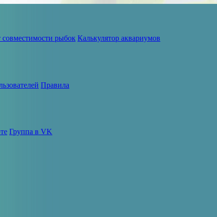
т совместимости рыбок
Калькулятор аквариумов
льзователей
Правила
те
Группа в VK