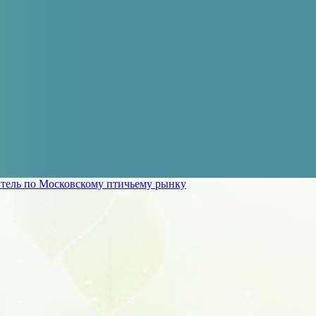
тель по Московскому птичьему рынку