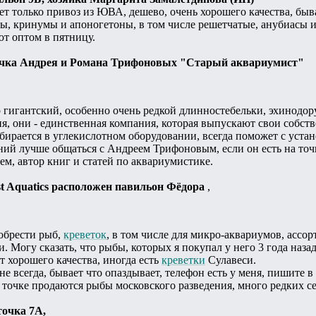
ает только привоз из ЮВА, дешево, очень хорошего качества, быв
ы, кринумы и апоногетоны, в том числе решетчатые, анубиасы 
т оптом в пятницу.
точка Андрея и Романа Трифоновых "Старый аквариумист"
р гигантский, особенно очень редкой длинностебельки, эхинодо
я, они - единственная компания, которая выпускают свои собст
ирается в углекислотном оборудовании, всегда поможет с устан
ний лучше общаться с Андреем Трифоновым, если он есть на то
м, автор книг и статей по аквариумистике.
est Aquatics расположен павильон Фёдора
,
обрести рыб,
креветок
, в том числе для микро-аквариумов, ассор
. Могу сказать, что рыбы, которых я покупал у него 3 года назад
 хорошего качества, иногда есть
креветки
Сулавеси.
е всегда, бывает что опаздывает, телефон есть у меня, пишите в
а точке продаются рыбы московского разведения, много редких
точка 7А,