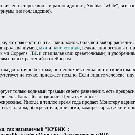
лия, есть старые виды и разновидности, Anubias "white", все ра
риумы (не голландские).
очке, которая состоит из 3- павильонов, большой выбор растени
 микро-аквариумов,
мхи
и
папоротники
, редкие апоногетоны и п
ыми Coppens, JBL и специальными креветочными) и удобрениями
лям водных растений и скейперам.
нтом достаточно богатым, он неплохой специалист по криптокор
утствует на точке, приезжает поздно. Если видите человека, иду
ргует только водными травами своего разведения, есть прекрас
 зеленая барклайя, людвигии. Цены гуманные.
оскресенье. Иногда в теплое время года продает Монстеру варие
й: фильтры, обогреватели, присоски, компрессоры, сачки и про
ки, так называемый "КУБИК":
ильон 9Б, хозяйка Маргарита Замалетдинова (ИП)