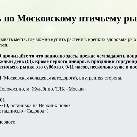
 по Московскому птичьему рын
ывать места, где можно купить растения, крепких здоровых рыб
ься.
читайте то что написано здесь, прежде чем задавать вопрос
дый день (!!!), кроме первого января, в праздники торгующ
ичьего рынка это суббота с 9-11 часов, несколько хуже в вос
(Московская кольцевая автодорога), внутренняя сторона.
 Новокосино, м. Жулебино, ТЯК «Москва»
101
№10, остановка на Верхних полях
(с надписью «Садовод»)
первого,