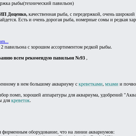
держка рыбы(технический павильон)
 ИП Доценко,
качественная рыба, с передержкой, очень широкий 
айдется. Есть и очень дорогая рыба, номерные сомы и редкая ха
om...
 2 павильона с хорошим ассортиментом редкой рыбы.
ванию всем рекомендую павильон №93
,
вленному в нем большому аквариуму с
креветками
,
мхами
и почво
бор помп, хорошей аппаратуры для аквариума, удобрений "Аква
ы для
креветок
.
я фирменным оборудование, что на линии аквариумов: