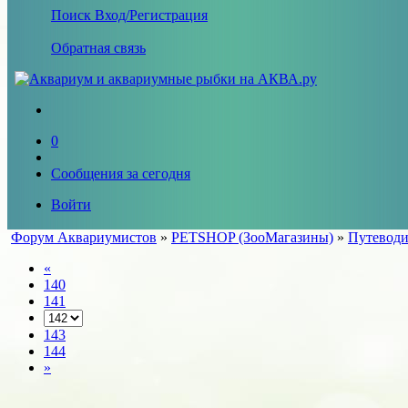
Поиск
Вход/Регистрация
Обратная связь
0
Сообщения за сегодня
Войти
Форум Аквариумистов
»
PETSHOP (ЗооМагазины)
»
Путеводи
«
140
141
143
144
»