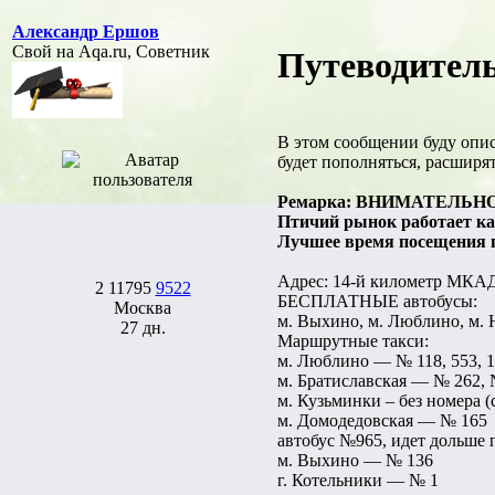
Александр Ершов
Свой на Aqa.ru, Советник
Путеводитель
В этом сообщении буду опис
будет пополняться, расширят
Ремарка: ВНИМАТЕЛЬНО про
Птичий рынок работает каж
Лучшее время посещения пт
Адрес: 14-й километр МКАД 
2
11795
9522
БЕСПЛАТНЫЕ автобусы:
Москва
м. Выхино, м. Люблино, м.
27 дн.
Маршрутные такси:
м. Люблино — № 118, 553, 
м. Братиславская — № 262, 
м. Кузьминки – без номера 
м. Домодедовская — № 165
автобус №965, идет дольше 
м. Выхино — № 136
г. Котельники — № 1