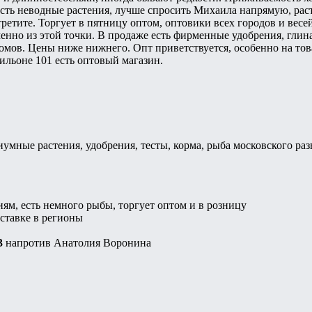
Есть неводные растения, лучше спросить Михаила напрямую, раст
третите. Торгует в пятницу оптом, оптовики всех городов и вес
менно из этой точки. В продаже есть фирменные удобрения, глина
омов. Цены ниже нижнего. Опт приветствуется, особенно на това
вильоне 101 есть оптовый магазин.
иумные растения, удобрения, тесты, корма, рыба московского раз
ям, есть немного рыбы, торгует оптом и в розницу
ставке в регионы
3
напротив Анатолия Воронина