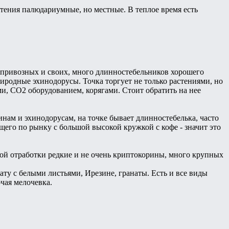
стения палюдариумные, но местные. В теплое время есть
й, привозных и своих, много длинностебельников хорошего
риродные эхинодорусы. Точка торгует не только растениями, но
, СО2 оборудованием, корягами. Стоит обратить на нее
инам и эхинодорусам, на точке бывает длинностебелька, часто
щего по рынку с большой высокой кружкой с кофе - значит это
ной отработки редкие и не очень криптокорины, много крупных
гату с белыми листьями, Ирезине, гранаты. Есть и все виды
чая мелочевка.