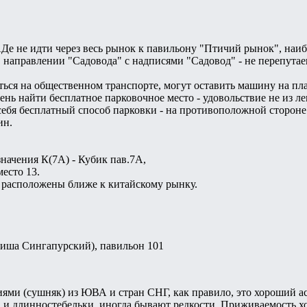
е не идти через весь рынок к павильону "Птичий рынок", наиб
 направлении "Садовода" с надписями "Садовод" - не перепутаеш
ться на общественном транспорте, могут оставить машину на пла
ень найти бесплатное парковочное место - удовольствие не из л
себя бесплатный способ парковки - на противоположной сторон
ин.
значения К(7А) - Кубик пав.7А,
место 13.
и расположены ближе к китайскому рынку.
иша Сингапурский), павильон 101
ями (сушняк) из ЮВА и стран СНГ, как правило, это хороший а
 и длинностебельки, иногда бывают редкости. Приживаемость хор