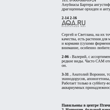
Тел. 8-906-088-09-24
Анубиасы Бартера ангустифо
драгоценные орхидеи и анту
2-14 2-16
Сергей и Светлана, на их т
качества, есть растения для
и кормами (сухими фирменн
внимание, особенно любите
2-06
- Валерий, с ассортиме
редкие виды. Часто САМ отс
он.
3-31
, Анатолий Воронин, то
эхинодорусов, апоногетоны,
Работает только в субботу-в
аквариумных принадлежносте
Павильоны в центре Птич
2. Напротив, большой пав