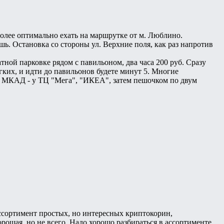
олее оптимально ехать на маршрутке от м. Люблино.
ь. Остановка со стороны ул. Верхние поля, как раз напротив
тной парковке рядом с павильоном, два часа 200 руб. Сразу
егких, и идти до павильонов будете минут 5. Многие
е МКАД - у ТЦ "Мега", "ИКЕА", затем пешочком по двум
ссортимент простых, но интересных криптокорин,
ошая, но не всего. Надо хорошо разбираться в ассортименте,