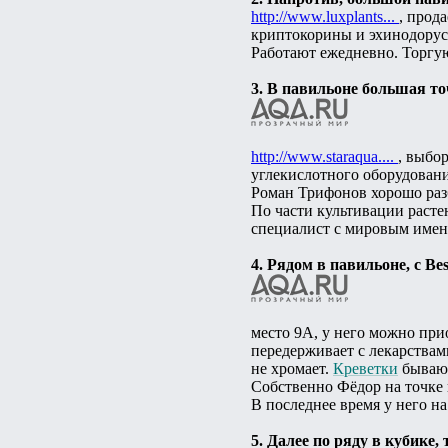
http://www.luxplants...
, прод
криптокорины и эхинодорус
Работают ежедневно. Торгую
3. В павильоне большая 
http://www.staraqua....
, выбо
углекислотного оборудовани
Роман Трифонов хорошо разб
По части культивации расте
специалист с мировым имене
4. Рядом в павильоне, с B
место 9А, у него можно при
передерживает с лекарствами
не хромает.
Креветки
бывают
Собственно Фёдор на точке н
В последнее время у него н
5. Далее по ряду в кубике, 