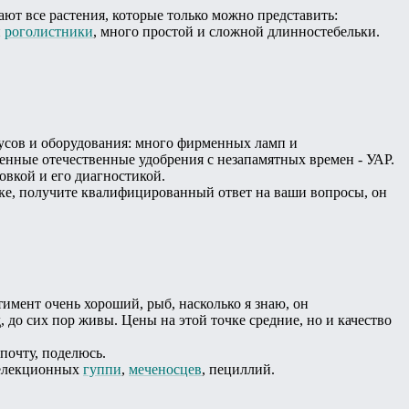
ают все растения, которые только можно представить:
и
роголистники
, много простой и сложной длинностебельки.
русов и оборудования: много фирменных ламп и
венные отечественные удобрения с незапамятных времен - УАР.
овкой и его диагностикой.
чке, получите квалифицированный ответ на ваши вопросы, он
тимент очень хороший, рыб, насколько я знаю, он
, до сих пор живы. Цены на этой точке средние, но и качество
 почту, поделюсь.
 селекционных
гуппи
,
меченосцев
, пециллий.