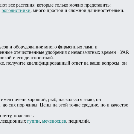
ают все растения, которые только можно представить:
и
роголистники
, много простой и сложной длинностебельки.
русов и оборудования: много фирменных ламп и
венные отечественные удобрения с незапамятных времен - УАР.
овкой и его диагностикой.
чке, получите квалифицированный ответ на ваши вопросы, он
тимент очень хороший, рыб, насколько я знаю, он
, до сих пор живы. Цены на этой точке средние, но и качество
 почту, поделюсь.
 селекционных
гуппи
,
меченосцев
, пециллий.