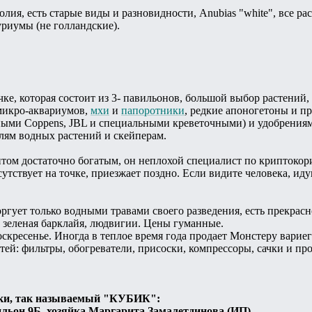
лия, есть старые виды и разновидности, Anubias "white", все ра
риумы (не голландские).
очке, которая состоит из 3- павильонов, большой выбор растени
 микро-аквариумов,
мхи
и
папоротники
, редкие апоногетоны и п
ыми Coppens, JBL и специальными креветочными) и удобрениями
лям водных растений и скейперам.
нтом достаточно богатым, он неплохой специалист по криптокор
утствует на точке, приезжает поздно. Если видите человека, иду
ргует только водными травами своего разведения, есть прекрас
 зеленая барклайя, людвигии. Цены гуманные.
оскресенье. Иногда в теплое время года продает Монстеру варие
й: фильтры, обогреватели, присоски, компрессоры, сачки и про
ки, так называемый "КУБИК":
ильон 9Б, хозяйка Маргарита Замалетдинова (ИП)