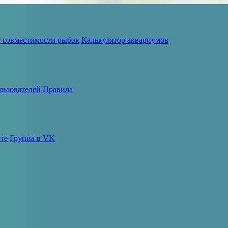
т совместимости рыбок
Калькулятор аквариумов
льзователей
Правила
те
Группа в VK