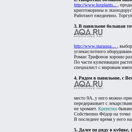
http://www.luxplants...
, прод
криптокорины и эхинодорус
Работают ежедневно. Торгую
3. В павильоне большая 
http://www.staraqua....
, выбо
углекислотного оборудовани
Роман Трифонов хорошо разб
По части культивации расте
специалист с мировым имене
4. Рядом в павильоне, с B
место 9А, у него можно при
передерживает с лекарствами
не хромает.
Креветки
бывают
Собственно Фёдор на точке н
В последнее время у него н
5. Далее по ряду в кубике, 