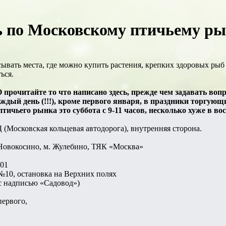
 по Московскому птичьему рын
ывать места, где можно купить растения, крепких здоровых рыб
ься.
читайте то что написано здесь, прежде чем задавать вопрос
дый день (!!!), кроме первого января, в праздники торгующ
ичьего рынка это суббота с 9-11 часов, несколько хуже в вос
(Московская кольцевая автодорога), внутренняя сторона.
 Новокосино, м. Жулебино, ТЯК «Москва»
101
№10, остановка на Верхних полях
(с надписью «Садовод»)
первого,