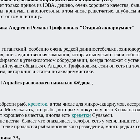
ает только привоз из ЮВА, дешево, очень хорошего качества, быв
ы, кринумы и апоногетоны, в том числе решетчатые, анубиасы 
т оптом в пятницу.
точка Андрея и Романа Трифоновых "Старый аквариумист"
р гигантский, особенно очень редкой длинностебельки, эхинодо
я, они - единственная компания, которая выпускают свои собст
ирается в углекислотном оборудовании, всегда поможет с устан
ний лучше общаться с Андреем Трифоновым, если он есть на то
м, автор книг и статей по аквариумистике.
est Aquatics расположен павильон Фёдора
,
обрести рыб,
креветок
, в том числе для микро-аквариумов, ассор
. Могу сказать, что рыбы, которых я покупал у него 3 года назад
 хорошего качества, иногда есть
креветки
Сулавеси.
е всегда, бывает что опаздывает, телефон есть у меня, пишите в
а точке продаются рыбы московского разведения, много редких
точка 7А,