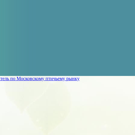
тель по Московскому птичьему рынку