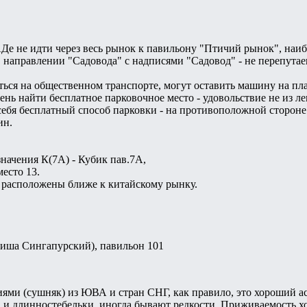
е не идти через весь рынок к павильону "Птичий рынок", наиб
 направлении "Садовода" с надписями "Садовод" - не перепутаеш
ться на общественном транспорте, могут оставить машину на пла
ень найти бесплатное парковочное место - удовольствие не из л
себя бесплатный способ парковки - на противоположной сторон
ин.
значения К(7А) - Кубик пав.7А,
место 13.
и расположены ближе к китайскому рынку.
иша Сингапурский), павильон 101
ями (сушняк) из ЮВА и стран СНГ, как правило, это хороший а
 и длинностебельки, иногда бывают редкости. Приживаемость хор