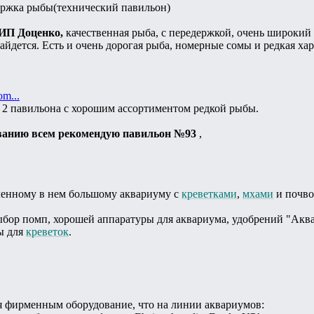
держка рыбы(технический павильон)
 ИП Доценко,
качественная рыба, с передержкой, очень широкий 
айдется. Есть и очень дорогая рыба, номерные сомы и редкая ха
om...
 2 павильона с хорошим ассортиментом редкой рыбы.
ванию всем рекомендую павильон №93
,
вленному в нем большому аквариуму с
креветками
,
мхами
и почво
бор помп, хорошей аппаратуры для аквариума, удобрений "Аква
ы для
креветок
.
я фирменным оборудование, что на линии аквариумов: