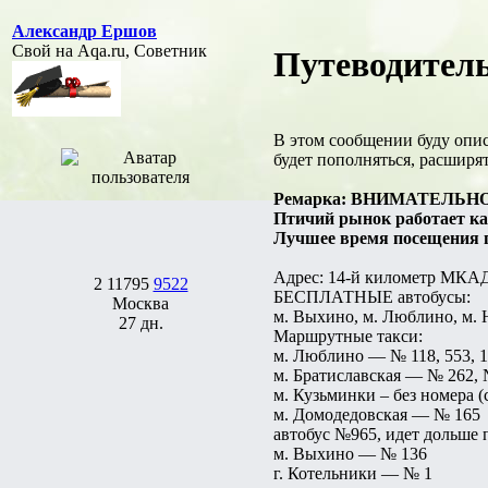
Александр Ершов
Свой на Aqa.ru, Советник
Путеводитель
В этом сообщении буду опис
будет пополняться, расширят
Ремарка: ВНИМАТЕЛЬНО про
Птичий рынок работает каж
Лучшее время посещения пт
Адрес: 14-й километр МКАД 
2
11795
9522
БЕСПЛАТНЫЕ автобусы:
Москва
м. Выхино, м. Люблино, м.
27 дн.
Маршрутные такси:
м. Люблино — № 118, 553, 
м. Братиславская — № 262, 
м. Кузьминки – без номера 
м. Домодедовская — № 165
автобус №965, идет дольше 
м. Выхино — № 136
г. Котельники — № 1