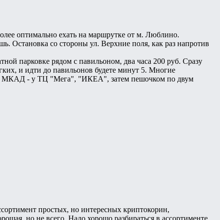
олее оптимально ехать на маршрутке от м. Люблино.
ь. Остановка со стороны ул. Верхние поля, как раз напротив
тной парковке рядом с павильоном, два часа 200 руб. Сразу
егких, и идти до павильонов будете минут 5. Многие
е МКАД - у ТЦ "Мега", "ИКЕА", затем пешочком по двум
ссортимент простых, но интересных криптокорин,
ошая, но не всего. Надо хорошо разбираться в ассортименте,