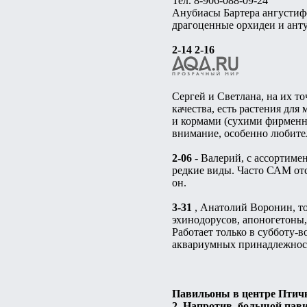
Тел. 8-906-088-09-24
Анубиасы Бартера ангустифо
драгоценные орхидеи и анту
2-14 2-16
Сергей и Светлана, на их т
качества, есть растения для
и кормами (сухими фирменн
внимание, особенно любите
2-06
- Валерий, с ассортиме
редкие виды. Часто САМ отс
он.
3-31
, Анатолий Воронин, то
эхинодорусов, апоногетоны,
Работает только в субботу-в
аквариумных принадлежносте
Павильоны в центре Птич
2. Напротив, большой пав