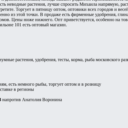
Есть неводные растения, лучше спросить Михаила напрямую, раст
третите. Торгует в пятницу оптом, оптовики всех городов и вес
менно из этой точки. В продаже есть фирменные удобрения, глина
омов. Цены ниже нижнего. Опт приветствуется, особенно на това
вильоне 101 есть оптовый магазин.
иумные растения, удобрения, тесты, корма, рыба московского раз
ям, есть немного рыбы, торгует оптом и в розницу
ставке в регионы
3
напротив Анатолия Воронина