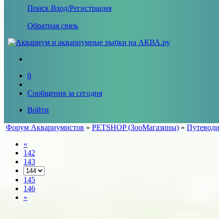
Поиск
Вход/Регистрация
Обратная связь
0
Сообщения за сегодня
Войти
Форум Аквариумистов
»
PETSHOP (ЗооМагазины)
»
Путеводи
«
142
143
145
146
»