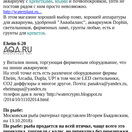
аквариуму с
креветками
,
мхами
и почвопокровкой, уйти не
постояв рядом с ним просто невозможно.
http://waterplant.ru...
В этом магазине хороший выбор помп, хорошей аппаратуры
для аквариума, удобрений "Аквабаланс", аквариумов Dophin,
светильников, фирменных ламп, грунты любые, есть и
грунты для
креветок
.
Eheim 6-20
у Виталия линия, торгующая фирменным оборудование, что
на линии аквариумов:
На этой точке есть есть различное оборудование фирмы
Eheim, Arcadia, Dupla, UP! в том числе LED светильники,
СО2 диффузоры и многое другое. Почта: panakva@yandex.ru,
eheimaqua@yandex.ru
телефон дам в личку 'http://watercrypto.blogspot.ru
/2014/10/11102014.html
По рыбе:
Московская рыба (материал представлен Игорем Бъядовским,
на 13.10.2018):
По рыбе: рыба продается на всей птичке, чаще всего это
перекупка, торговля с колес, но перекупка без передержки