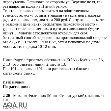
перепутаешь. Остановка со стороны ул. Верхние поля, как
раз напротив входа на Птичий рынок.
Те, кто не привык перемещаться на общественном
транспорте, могут оставить машину на платной парковке
рядом с павильоном, два часа 200 руб. Сразу оговорюсь, что
в базарный день найти бесплатное парковочное место -
удовольствие не из легких, и идти до павильонов будете
минут 5. Многие автолюбители открыли для себя
бесплатный способ парковки - на противоположной стороне
МКАД - у ТЦ "Мега", "ИКЕА", затем пешочком по двум
мостам, это порядка 10-12 мин.
Ниже будут встречаться обозначения К(7А) - Кубик пав.7А,
2-13 - это означает линия 2, место 13.
Пав.101 - павильон 101, они расположены ближе к
китайскому рынку.
Итак начнем:
По растениям
:
2-20
- Михаил Филиппов (Миша Сингапурский), павильон
101