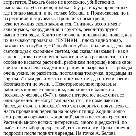
встретится. Въехать было не возможно, убийственно,
выставка голубятников, пробка с 6 утра, и куча брошенных
где попало машин, и не только Москвы и Подмосковья, но и
из регионов и зарубежья. Прошлись посмотрели,
реконструкция скоро закончится. Снизился ассортимент
аквариумов, оборудования и грунтов, реконструируют
именно эти ряды. Как то не не очень понравились новые, как
их называют продавцы - "БУТИКИ", плохо видно товар,
находится в глубине, НО особенно убила подсветка, дешевые
светодиоды с холодным светом, как сказал знакомый - как в
склепе..., товар не понятно какого цвета в реальности... (это
особенно касается растений, рыбникам попроще) новые свои
светильники вешать администрация не разрешает.... Проходы
очень узкие, не разойтись, постоянная толкучка, продавцы из
"бутиков" выходят и места в проходах нет, да с точки зрения
безопасности не очень... Некоторые мелкие продавцы
набились в новые павильоны, как килька в банке, по
нескольку человек (5-7), и самое интересное даже они все
одновременно не могут там находится, не помещаются
(выходят стоят в проходах), что уж говорить о покупателях....
Часть продавцов перешла на новую птичку. Ходили долго
смотрели ассортимент - хороший, много всего интересного.
Растений много всяких интересных, много и редкостей, по
рыбе тоже выбор прекрасный, есть почти все. Цены конечно
подросли после поднятия аренды. На точке А. Белова