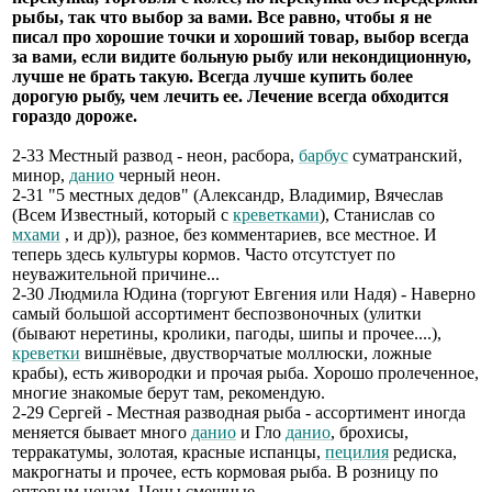
рыбы, так что выбор за вами. Все равно, чтобы я не
писал про хорошие точки и хороший товар, выбор всегда
за вами, если видите больную рыбу или некондиционную,
лучше не брать такую. Всегда лучше купить более
дорогую рыбу, чем лечить ее. Лечение всегда обходится
гораздо дороже.
2-33 Местный развод - неон, расбора,
барбус
суматранский,
минор,
данио
черный неон.
2-31 "5 местных дедов" (Александр, Владимир, Вячеслав
(Всем Известный, который с
креветками
), Станислав со
мхами
, и др)), разное, без комментариев, все местное. И
теперь здесь культуры кормов. Часто отсутстует по
неуважительной причине...
2-30 Людмила Юдина (торгуют Евгения или Надя) - Наверно
самый большой ассортимент беспозвоночных (улитки
(бывают неретины, кролики, пагоды, шипы и прочее....),
креветки
вишнёвые, двустворчатые моллюски, ложные
крабы), есть живородки и прочая рыба. Хорошо пролеченное,
многие знакомые берут там, рекомендую.
2-29 Сергей - Местная разводная рыба - ассортимент иногда
меняется бывает много
данио
и Гло
данио
, брохисы,
терракатумы, золотая, красные испанцы,
пецилия
редиска,
макрогнаты и прочее, есть кормовая рыба. В розницу по
оптовым ценам. Цены смешные.