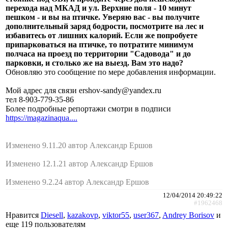
перехода над МКАД и ул. Верхние поля - 10 минут
пешком - и вы на птичке. Уверяю вас - вы получите
дополнительный заряд бодрости, посмотрите на лес и
избавитесь от лишних калорий. Если же попробуете
припарковаться на птичке, то потратите минимум
полчаса на проезд по территории "Садовода" и до
парковки, и столько же на выезд. Вам это надо?
Обновляю это сообщение по мере добавления информации.
Мой адрес для связи ershov-sandy@yandex.ru
тел 8-903-779-35-86
Более подробные репортажи смотри в подписи
https://magazinaqua....
Изменено 9.11.20 автор Александр Ершов
Изменено 12.1.21 автор Александр Ершов
Изменено 9.2.24 автор Александр Ершов
12/04/2014 20:49:22
#1962468
Нравится
Diesell
,
kazakovp
,
viktor55
,
user367
,
Andrey Borisov
и
еще
119 пользователям