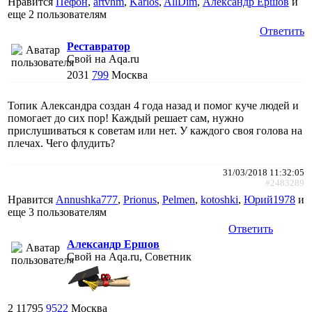
Нравится
Пефон
,
artvhm
,
Karlos
,
AllDim
,
Александр Ершов
и
еще
2 пользователям
Ответить
Реставратор
Свой на Aqa.ru
2031
799
Москва
Топик Александра создан 4 года назад и помог куче людей и
помогает до сих пор! Каждый решает сам, нужно
прислушиваться к советам или нет. У каждого своя голова на
плечах. Чего флудить?
31/03/2018 11:32:05
#2483289
Нравится
Annushka777
,
Prionus
,
Pelmen
,
kotoshki
,
Юрий1978
и
еще
3 пользователям
Ответить
Александр Ершов
Свой на Aqa.ru, Советник
2
11795
9522
Москва