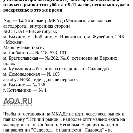
птичьего рынка это суббота с 9-11 часов, несколько хуже в
воскресенье в это же время.
Адрес: 14-й километр МКАД (Московская кольцевая
автодорога), внутренняя сторона.
БЕСПЛАТНЫЕ автобусы:
м. Выхино, м. Люблино, м. Новокосино, м. Жулебино, ТЯК
«Москва»
Маршрутные такси:
м. Люблино — № 118, 553, 101
м. Братиславская — № 262, №10, остановка на Верхних
полях
м. Кузьминки – без номера (с надписью «Садовод»)
м. Домодедовская — № 165
автобус №965, идет дольше первого,
м. Выхино — № 136
г. Котельники — № 1
Чтобы от остановки на МКАДе не идти через весь рынок к
павильону "Птичий рынок", наиболее оптимально ехать на
маршрутке от м. Люблино. Несколько маршруток идет в
направлении "Садовода" с надписями "Садовод" - не