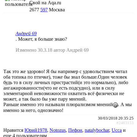
Свой на Aqa.ru
2677
597
Москва
Андрей 69
. Может, я больше знаю?
Изменено 30.3.18 автор Андрей 69
Так это же здорово! Я бы например с удовольствием читал
оба топика по птичке), тоже бы знал больше.Один человек
будь то в силу личных пристрастий(и это нормально), либо
ангажированности(что не есть подсудно), или в силу
элементарной невозможности охватить всё физически не
может, а так было бы уже пару мнений.
Раньше именно это называли плюрализмом мнений
. А мы
именно за него, однозначно!
30/03/2018 20:35:25
#2483153
Нравится
Юрий1978
,
Notozus
,
Пефон
,
natalybochar
,
Ucca
и
еще
4 пользователям