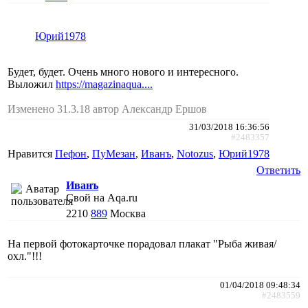
Юрий1978
Будет, будет. Очень много нового и интересного.
Выложил
https://magazinaqua....
Изменено 31.3.18 автор Александр Ершов
31/03/2018 16:36:56
#2483357
Нравится
Пефон
,
ПуМезан
,
Иванъ
,
Notozus
,
Юрий1978
Ответить
Иванъ
Свой на Aqa.ru
2210
889
Москва
На первой фотокарточке порадовал плакат "Рыба живая/
охл."!!!
01/04/2018 09:48:34
#2483559