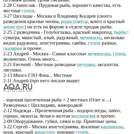
2-28 Станислав - Прудовая рыба, хорошего качества, есть
местные
гуппи
.
3-27 Цихлиды - Москва и Владимир Косарев (своего
разведения красные неоны,
родостомусы
, конго и красный
анциструс
) он есть на форуме в отделе продаж рыбы.
2-25 2 разводчика - Голубоглазка, красный макропод,
барбус
:
суматра, мшистый, алый, радужный,
меченосец
, несколько
видов радужниц, апистограммы, савбва,
гуппи
разные,
скалярии
и прочее.
2-23 Андрей - Москва - Самые классные
меченосцы
,
гуппи
,
молинезии. Очень много...
2-21 Евгений - Местные разводные
петушки
, аксалотли,
лягушки.
2-13 Много ГЛО Фиш... Местные
2-11 Андрей (про него писали выше)
- хорошая пролеченная рыба + 2 местных (Олег и ...)
Разводчика с Цихлидами, живородкой
2-12 Надежда - Пролеченная рыба - водорослееды, лабео,
герики, лялиусы, белая и желтая
моллинезия
и прочее.
2-09 Оборудование, губки, сачки и пр. Приятные цены.
3-22 Сергей - Москва апистограммы, вуалевые
кардиналы
,
неон, красный
анциструс
хорошие
гуппи
.