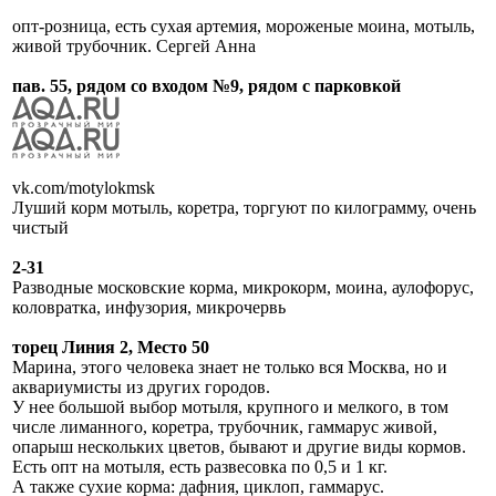
опт-розница, есть сухая артемия, мороженые моина, мотыль,
живой трубочник. Сергей Анна
пав. 55, рядом со входом №9, рядом с парковкой
vk.com/motylokmsk
Луший корм мотыль, коретра, торгуют по килограмму, очень
чистый
2-31
Разводные московские корма, микрокорм, моина, аулофорус,
коловратка, инфузория, микрочервь
торец Линия 2, Место 50
Марина, этого человека знает не только вся Москва, но и
аквариумисты из других городов.
У нее большой выбор мотыля, крупного и мелкого, в том
числе лиманного, коретра, трубочник, гаммарус живой,
опарыш нескольких цветов, бывают и другие виды кормов.
Есть опт на мотыля, есть развесовка по 0,5 и 1 кг.
А также сухие корма: дафния, циклоп, гаммарус.