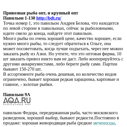
Привозная рыба опт, и крупный опт
Павильон 1-130
http://bdt.ru/
Точка номер 1, это павильон Андрея Белова, что находится
по левой стороне в павильонах, сейчас за рыболовными,
идите смело до конца, найдете этот павильон.
Много рыбы по очень хорошей цене, качество хорошее, если
нужно много рыбы, то следует обратиться к Ольге, она
может посоветовать, когда лучше подъехать, через нее можно
заказать рыбу из Азии. Но учтите, что это оптовая фирма, 10
шт заказать привоз никто вам не даст. Либо кооперируйтесь с
другими аквариумистами, либо берите рыбу сами. Партии
бывают 150-270 шт.
В ассортименте рыба очень дешевая, но количество видов
ограничено, бывает хорошая редкая харацинка, карповые и
главное, - золотые рыбки.
Павильон 9А
павильон Федора, передержанная рыба, часто московского
разведения, хороший выбор, бывают редкости.Постоянно в
продаже: хорошая живородящая рыба (редкие
меченосцы
,