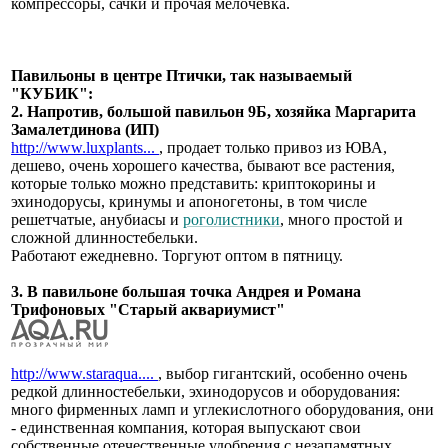
компрессоры, сачки и прочая мелочевка.
Павильоны в центре Птички, так называемый
"КУБИК":
2. Напротив, большой павильон 9Б, хозяйка Маргарита
Замалетдинова (ИП)
http://www.luxplants...
, продает только привоз из ЮВА,
дешево, очень хорошего качества, бывают все растения,
которые только можно представить: криптокорины и
эхинодорусы, кринумы и апоногетоны, в том числе
решетчатые, анубиасы и
роголистники
, много простой и
сложной длинностебельки.
Работают ежедневно. Торгуют оптом в пятницу.
3. В павильоне большая точка Андрея и Романа
Трифоновых "Старый аквариумист"
http://www.staraqua....
, выбор гигантский, особенно очень
редкой длинностебельки, эхинодорусов и оборудования:
много фирменных ламп и углекислотного оборудования, они
- единственная компания, которая выпускают свои
собственные отечественные удобрения с незапамятных