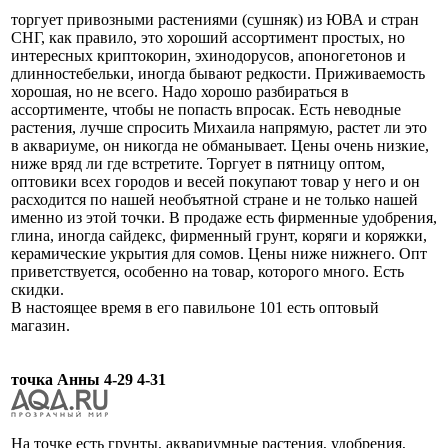
торгует привозными растениями (сушняк) из ЮВА и стран
СНГ, как правило, это хороший ассортимент простых, но
интересных криптокорин, эхинодорусов, апоногетонов и
длинностебельки, иногда бывают редкости. Приживаемость
хорошая, но не всего. Надо хорошо разбираться в
ассортименте, чтобы не попасть впросак. Есть неводные
растения, лучше спросить Михаила напрямую, растет ли это
в аквариуме, он никогда не обманывает. Цены очень низкие,
ниже вряд ли где встретите. Торгует в пятницу оптом,
оптовики всех городов и весей покупают товар у него и он
расходится по нашей необъятной стране и не только нашей
именно из этой точки. В продаже есть фирменные удобрения,
глина, иногда сайдекс, фирменный грунт, коряги и коряжки,
керамические укрытия для сомов. Цены ниже нижнего. Опт
приветствуется, особенно на товар, которого много. Есть
скидки.
В настоящее время в его павильоне 101 есть оптовый
магазин.
точка Анны 4-29 4-31
На точке есть грунты, аквариумные растения, удобрения,