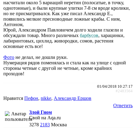
насчитали около 5 вариаций неретин (полосатые, в точку,
однотонные), и были крупные улитки 7-8 см вроде кролики,
но не присматривался. Как уже писал Александр Е.,
появились мелкие пресноводные ложные крабы. С ним,
Антоном,
Юрой, Александром Павловичем долго ходили глазели и
обсуждали товар. Много различных
барбусов
, харацинки,
лабиринтовых, цихлид, живородки, сомов, растения
основные есть все!
Фото
не делал, не дошли руки.
Нумерация рядов поменялась и стала как на улице с одной
стороны четные с другой не четные, кроме крайних
проходов!
01/04/2018 10:27:17
#2483564
Нравится
Пефон
,
nikke
,
Александр Ершов
Ответить
Злой Гном
Свой на Aqa.ru
3278
2183
Москва