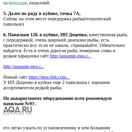
меченосцев
, пециллий.
5. Далее по ряду в кубике, точка 7А,
Сейчас на этом месте передержка рыбы(технический
павильон)
6. Павильон 12Б в кубике, ИП Доценко,
качественная рыба,
с передержкой, очень широкий диапазон рыбы, есть
практически все, если не нашли, спрашивайте. Обязательно
найдется. Есть и очень дорогая рыба, номерные сомы и
редкая харацинка сайт
http://aquamir-mos.r...
http://aquamir-mos.r...
Новый сайт
https://mos-fish.com...
У ИП Доценко в кубике еще 2 павильона с хорошим
ассортиментом редкой рыбы.
По аквариумному оборудованию всем рекомендую
павильон №93
,
его легко узнать по установленному в нем большому