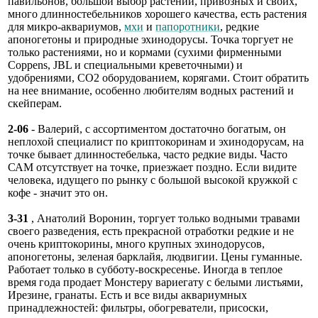
павильонов, большой выбор растений, привозных и своих,
много длинностебельников хорошего качества, есть растения
для микро-аквариумов,
мхи
и
папоротники
, редкие
апоногетоны и природные эхинодорусы. Точка торгует не
только растениями, но и кормами (сухими фирменными
Coppens, JBL и специальными креветочными) и
удобрениями, СО2 оборудованием, корягами. Стоит обратить
на нее внимание, особенно любителям водных растений и
скейперам.
2-06
- Валерий, с ассортиментом достаточно богатым, он
неплохой специалист по криптокоринам и эхинодорусам, на
точке бывает длинностебелька, часто редкие виды. Часто
САМ отсутствует на точке, приезжает поздно. Если видите
человека, идущего по рынку с большой высокой кружкой с
кофе - значит это он.
3-31
, Анатолий Воронин, торгует только водными травами
своего разведения, есть прекрасной отработки редкие и не
очень криптокорины, много крупных эхинодорусов,
апоногетоны, зеленая барклайя, людвигии. Цены гуманные.
Работает только в субботу-воскресенье. Иногда в теплое
время года продает Монстеру вариегату с белыми листьями,
Ирезине, гранаты. Есть и все виды аквариумных
принадлежностей: фильтры, обогреватели, присоски,