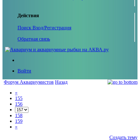
Действия
Поиск
Вход/Регистрация
Обратная связь
Войти
Форум Аквариумистов
Назад
«
155
156
158
159
»
Создать тему