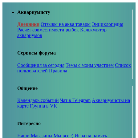
Аквариумисту
Дневники
Отзывы на аква товары
Энциклопедия
Расчет совместимости рыбок
Калькулятор
аквариумов
Сервисы форума
Сообщения за сегодня
Темы с моим участием
Список
пользователей
Правила
Общение
Календарь событий
Чат в Telegram
Аквариумисты на
карте
Группа в VK
Интересно
Наши Магазины
Мы все :)
Игра на память