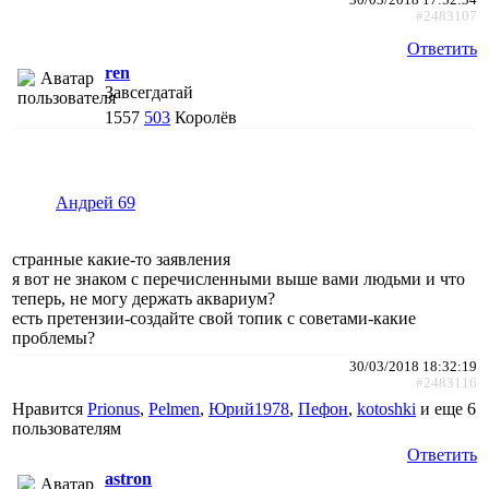
#2483107
Ответить
ren
Завсегдатай
1557
503
Королёв
Андрей 69
странные какие-то заявления
я вот не знаком с перечисленными выше вами людьми и что
теперь, не могу держать аквариум?
есть претензии-создайте свой топик с советами-какие
проблемы?
30/03/2018 18:32:19
#2483116
Нравится
Prionus
,
Pelmen
,
Юрий1978
,
Пефон
,
kotoshki
и еще
6
пользователям
Ответить
astron