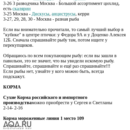
3-26 3 разводчика Москва - Большой ассортимент цихлид,
есть
скалярии
3-25 Москва -
Дискусы
,
анциструсы
, керри
3-27, 29, 28, 30 - Москва - разная рыба
Если вы внимательно прочитали, то самый лучший выбор в
"кубике" в центре птички: у Федора 9А и у Доценко Алексея
12Б. Сначала спрашивайте рыбу там, потом ищите у
перекупщиков.
Обращаюсь по всем покупающим рыбу: если вы зашли в
павильон, это не значит, что вы увидели искомую рыбу.
Спрашивайте, спрашивайте и ещё раз спрашивайте!!!
Если рыбы нет, узнайте у кого можно быть, всегда
подскажут.
КОРМА
Сухие Корма российского и импортного
производства
можно приобрести у Сергея и Светланы
2-14- 2-16
Корма мороженные линия 1 место 109