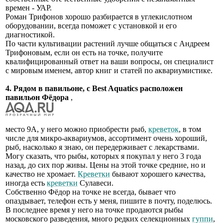
времен - УАР.
Роман Трифонов хорошо разбирается в углекислотном
оборудовании, всегда поможет с установкой и его
диагностикой.
По части культивации растений лучше общаться с Андреем
Трифоновым, если он есть на точке, получите
квалифицированный ответ на ваши вопросы, он специалист
с мировым именем, автор книг и статей по аквариумистике.
4. Рядом в павильоне, с Best Aquatics расположен
павильон Фёдора
,
место 9А, у него можно приобрести рыб,
креветок
, в том
числе для микро-аквариумов, ассортимент очень хороший,
рыб, насколько я знаю, он передерживает с лекарствами.
Могу сказать, что рыбы, которых я покупал у него 3 года
назад, до сих пор живы. Цены на этой точке средние, но и
качество не хромает.
Креветки
бывают хорошего качества,
иногда есть
креветки
Сулавеси.
Собственно Фёдор на точке не всегда, бывает что
опаздывает, телефон есть у меня, пишите в почту, поделюсь.
В последнее время у него на точке продаются рыбы
московского разведения, много редких селекционных
гуппи
,