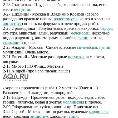
2-28 Станислав - Прудовая рыба, хорошего качества, есть
местные
гуппи
.
3-27 Цихлиды - Москва и Владимир Косарев (своего
разведения красные неоны,
родостомусы
, конго и красный
анциструс
) он есть на форуме в отделе продаж рыбы.
2-25 2 разводчика - Голубоглазка, красный макропод,
барбус
:
суматра, мшистый, алый, радужный,
меченосец
, несколько
видов радужниц, апистограммы, савбва,
гуппи
разные,
скалярии
и прочее.
2-23 Андрей - Москва - Самые классные
меченосцы
,
гуппи
,
молинезии. Очень много...
2-21 Евгений - Местные разводные
петушки
, аксалотли,
лягушки.
2-13 Много ГЛО Фиш... Местные
2-11 Андрей (про него писали выше)
- хорошая пролеченная рыба + 2 местных (Олег и ...)
Разводчика с Цихлидами, живородкой
2-12 Надежда - Пролеченная рыба - водорослееды, лабео,
герики, лялиусы, белая и желтая
моллинезия
и прочее.
2-09 Оборудование, губки, сачки и пр. Приятные цены.
3-22 Сергей - Москва апистограммы, вуалевые
кардиналы
,
неон, красный
анциструс
хорошие
гуппи
.