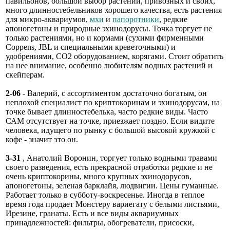
павильонов, большой выбор растений, привозных и своих,
много длинностебельников хорошего качества, есть растения
для микро-аквариумов,
мхи
и
папоротники
, редкие
апоногетоны и природные эхинодорусы. Точка торгует не
только растениями, но и кормами (сухими фирменными
Coppens, JBL и специальными креветочными) и
удобрениями, СО2 оборудованием, корягами. Стоит обратить
на нее внимание, особенно любителям водных растений и
скейперам.
2-06
- Валерий, с ассортиментом достаточно богатым, он
неплохой специалист по криптокоринам и эхинодорусам, на
точке бывает длинностебелька, часто редкие виды. Часто
САМ отсутствует на точке, приезжает поздно. Если видите
человека, идущего по рынку с большой высокой кружкой с
кофе - значит это он.
3-31
, Анатолий Воронин, торгует только водными травами
своего разведения, есть прекрасной отработки редкие и не
очень криптокорины, много крупных эхинодорусов,
апоногетоны, зеленая барклайя, людвигии. Цены гуманные.
Работает только в субботу-воскресенье. Иногда в теплое
время года продает Монстеру вариегату с белыми листьями,
Ирезине, гранаты. Есть и все виды аквариумных
принадлежностей: фильтры, обогреватели, присоски,