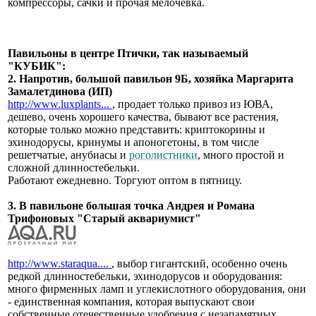
компрессоры, сачки и прочая мелочевка.
Павильоны в центре Птички, так называемый
"КУБИК":
2. Напротив, большой павильон 9Б, хозяйка Маргарита
Замалетдинова (ИП)
http://www.luxplants...
, продает только привоз из ЮВА,
дешево, очень хорошего качества, бывают все растения,
которые только можно представить: криптокорины и
эхинодорусы, кринумы и апоногетоны, в том числе
решетчатые, анубиасы и
роголистники
, много простой и
сложной длинностебельки.
Работают ежедневно. Торгуют оптом в пятницу.
3. В павильоне большая точка Андрея и Романа
Трифоновых "Старый аквариумист"
http://www.staraqua....
, выбор гигантский, особенно очень
редкой длинностебельки, эхинодорусов и оборудования:
много фирменных ламп и углекислотного оборудования, они
- единственная компания, которая выпускают свои
собственные отечественные удобрения с незапамятных