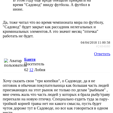
В этом году ещё вроде обещали прикрыть на
время "Садовод" ввиду футбола. А футбол в
июне.
Да, тоже читал что во время чемпионата мира по футболу,
"Садовод" будет закрыт как рассадник нелегальных и
криминальных элементов.А это значит месяц "птичка"
работать не будет.
04/04/2018 11:00:58
#2484680
Ответить
Бантя
Посетитель
62
12
Лобня
Хочу сказать свои "три копейки", о Садоводе, да я не
оптовик я обычная покупательница как большая часть людей
приезжающих на этот рынок не только по делам "рыбным" ,
мне очень жаль что часть людей у которых я брала рыбу/траву
переехали на новую птичку. Специально ездить туда за пару-
тройкой корней травы нет ни какого смысла, пусть будет
чуток дороже тут в Садоводе, но все как говориться в одном
месте.