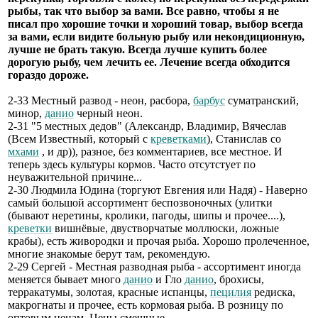
рыбы, так что выбор за вами. Все равно, чтобы я не
писал про хорошие точки и хороший товар, выбор всегда
за вами, если видите больную рыбу или некондиционную,
лучше не брать такую. Всегда лучше купить более
дорогую рыбу, чем лечить ее. Лечение всегда обходится
гораздо дороже.
2-33 Местный развод - неон, расбора,
барбус
суматранский,
минор,
данио
черный неон.
2-31 "5 местных дедов" (Александр, Владимир, Вячеслав
(Всем Известный, который с
креветками
), Станислав со
мхами
, и др)), разное, без комментариев, все местное. И
теперь здесь культуры кормов. Часто отсутстует по
неуважительной причине...
2-30 Людмила Юдина (торгуют Евгения или Надя) - Наверно
самый большой ассортимент беспозвоночных (улитки
(бывают неретины, кролики, пагоды, шипы и прочее....),
креветки
вишнёвые, двустворчатые моллюски, ложные
крабы), есть живородки и прочая рыба. Хорошо пролеченное,
многие знакомые берут там, рекомендую.
2-29 Сергей - Местная разводная рыба - ассортимент иногда
меняется бывает много
данио
и Гло
данио
, брохисы,
терракатумы, золотая, красные испанцы,
пецилия
редиска,
макрогнаты и прочее, есть кормовая рыба. В розницу по
оптовым ценам. Цены смешные.