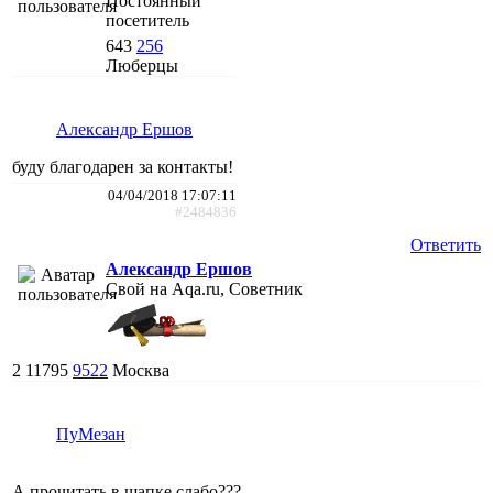
Постоянный
посетитель
643
256
Люберцы
Александр Ершов
буду благодарен за контакты!
04/04/2018 17:07:11
#2484836
Ответить
Александр Ершов
Свой на Aqa.ru, Советник
2
11795
9522
Москва
ПуМезан
А прочитать в шапке слабо???