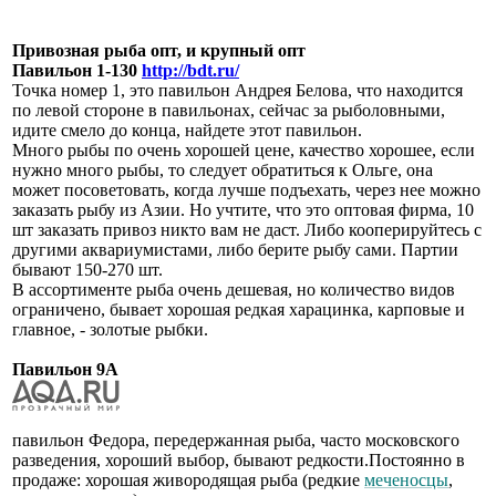
Привозная рыба опт, и крупный опт
Павильон 1-130
http://bdt.ru/
Точка номер 1, это павильон Андрея Белова, что находится
по левой стороне в павильонах, сейчас за рыболовными,
идите смело до конца, найдете этот павильон.
Много рыбы по очень хорошей цене, качество хорошее, если
нужно много рыбы, то следует обратиться к Ольге, она
может посоветовать, когда лучше подъехать, через нее можно
заказать рыбу из Азии. Но учтите, что это оптовая фирма, 10
шт заказать привоз никто вам не даст. Либо кооперируйтесь с
другими аквариумистами, либо берите рыбу сами. Партии
бывают 150-270 шт.
В ассортименте рыба очень дешевая, но количество видов
ограничено, бывает хорошая редкая харацинка, карповые и
главное, - золотые рыбки.
Павильон 9А
павильон Федора, передержанная рыба, часто московского
разведения, хороший выбор, бывают редкости.Постоянно в
продаже: хорошая живородящая рыба (редкие
меченосцы
,