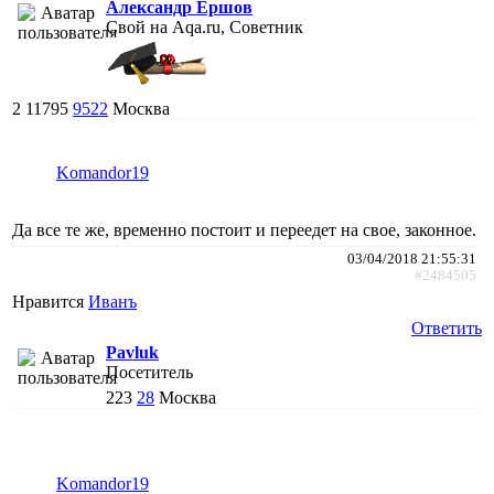
Александр Ершов
Свой на Aqa.ru, Советник
2
11795
9522
Москва
Komandor19
Да все те же, временно постоит и переедет на свое, законное.
03/04/2018 21:55:31
#2484505
Нравится
Иванъ
Ответить
Pavluk
Посетитель
223
28
Москва
Komandor19