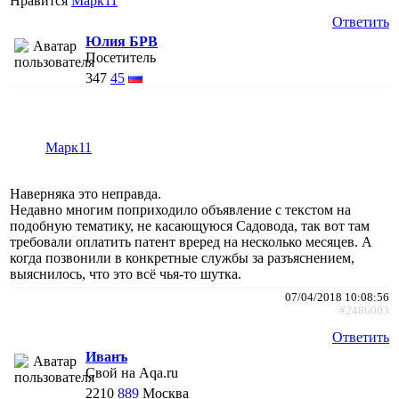
Нравится
Марк11
Ответить
Юлия БРВ
Посетитель
347
45
Марк11
Наверняка это неправда.
Недавно многим поприходило объявление с текстом на
подобную тематику, не касающуюся Садовода, так вот там
требовали оплатить патент вреред на несколько месяцев. А
когда позвонили в конкретные службы за разъяснением,
выяснилось, что это всё чья-то шутка.
07/04/2018 10:08:56
#2486003
Ответить
Иванъ
Свой на Aqa.ru
2210
889
Москва