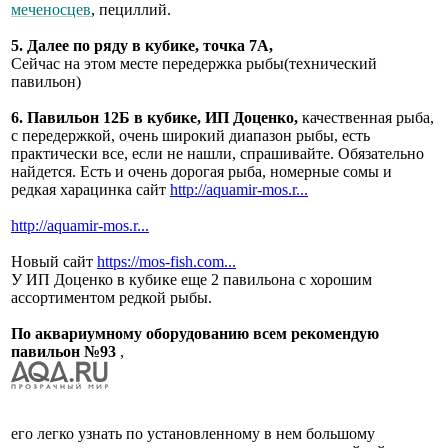
меченосцев
, пециллий.
5. Далее по ряду в кубике, точка 7А,
Сейчас на этом месте передержка рыбы(технический
павильон)
6. Павильон 12Б в кубике, ИП Доценко,
качественная рыба,
с передержкой, очень широкий диапазон рыбы, есть
практически все, если не нашли, спрашивайте. Обязательно
найдется. Есть и очень дорогая рыба, номерные сомы и
редкая харацинка сайт
http://aquamir-mos.r...
http://aquamir-mos.r...
Новый сайт
https://mos-fish.com...
У ИП Доценко в кубике еще 2 павильона с хорошим
ассортиментом редкой рыбы.
По аквариумному оборудованию всем рекомендую
павильон №93
,
его легко узнать по установленному в нем большому