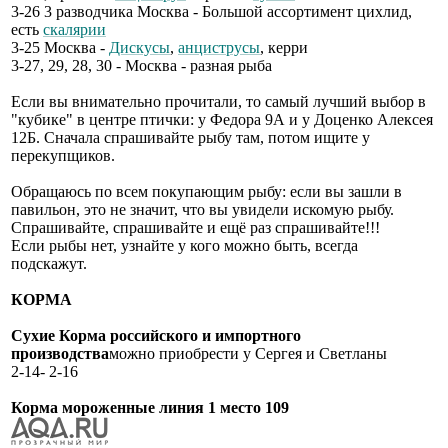
3-26 3 разводчика Москва - Большой ассортимент цихлид,
есть
скалярии
3-25 Москва -
Дискусы
,
анциструсы
, керри
3-27, 29, 28, 30 - Москва - разная рыба
Если вы внимательно прочитали, то самый лучший выбор в
"кубике" в центре птички: у Федора 9А и у Доценко Алексея
12Б. Сначала спрашивайте рыбу там, потом ищите у
перекупщиков.
Обращаюсь по всем покупающим рыбу: если вы зашли в
павильон, это не значит, что вы увидели искомую рыбу.
Спрашивайте, спрашивайте и ещё раз спрашивайте!!!
Если рыбы нет, узнайте у кого можно быть, всегда
подскажут.
КОРМА
Сухие Корма российского и импортного
производства
можно приобрести у Сергея и Светланы
2-14- 2-16
Корма мороженные линия 1 место 109