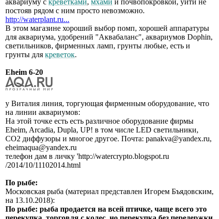
аквариуму с
креветками
,
мхами
и почвопокровкой, уйти не
постояв рядом с ним просто невозможно.
http://waterplant.ru...
В этом магазине хороший выбор помп, хорошей аппаратуры
для аквариума, удобрений "Аквабаланс", аквариумов Dophin,
светильников, фирменных ламп, грунты любые, есть и
грунты для
креветок
.
Eheim 6-20
у Виталия линия, торгующая фирменным оборудование, что
на линии аквариумов:
На этой точке есть есть различное оборудование фирмы
Eheim, Arcadia, Dupla, UP! в том числе LED светильники,
СО2 диффузоры и многое другое. Почта: panakva@yandex.ru,
eheimaqua@yandex.ru
телефон дам в личку 'http://watercrypto.blogspot.ru
/2014/10/11102014.html
По рыбе:
Московская рыба (материал представлен Игорем Бъядовским,
на 13.10.2018):
По рыбе: рыба продается на всей птичке, чаще всего это
перекупка, торговля с колес, но перекупка без передержки