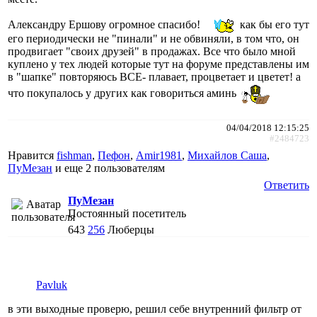
Александру Ершову огромное спасибо!
как бы его тут
его периодически не "пинали" и не обвиняли, в том что, он
продвигает "своих друзей" в продажах. Все что было мной
куплено у тех людей которые тут на форуме представлены им
в "шапке" повторяюсь ВСЕ- плавает, процветает и цветет! а
что покупалось у других как говориться аминь
04/04/2018 12:15:25
#2484723
Нравится
fishman
,
Пефон
,
Amir1981
,
Михайлов Саша
,
ПуМезан
и еще
2 пользователям
Ответить
ПуМезан
Постоянный посетитель
643
256
Люберцы
Pavluk
в эти выходные проверю, решил себе внутренний фильтр от