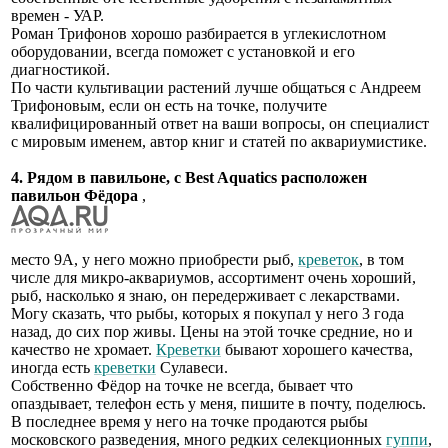
времен - УАР.
Роман Трифонов хорошо разбирается в углекислотном
оборудовании, всегда поможет с установкой и его
диагностикой.
По части культивации растений лучше общаться с Андреем
Трифоновым, если он есть на точке, получите
квалифицированный ответ на ваши вопросы, он специалист
с мировым именем, автор книг и статей по аквариумистике.
4. Рядом в павильоне, с Best Aquatics расположен
павильон Фёдора
,
место 9А, у него можно приобрести рыб,
креветок
, в том
числе для микро-аквариумов, ассортимент очень хороший,
рыб, насколько я знаю, он передерживает с лекарствами.
Могу сказать, что рыбы, которых я покупал у него 3 года
назад, до сих пор живы. Цены на этой точке средние, но и
качество не хромает.
Креветки
бывают хорошего качества,
иногда есть
креветки
Сулавеси.
Собственно Фёдор на точке не всегда, бывает что
опаздывает, телефон есть у меня, пишите в почту, поделюсь.
В последнее время у него на точке продаются рыбы
московского разведения, много редких селекционных
гуппи
,