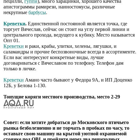
пецилли,
гуппи
), много харацинки, хорошего качества
апистограммы рамирези, нанностомусы, различные
некрупные
барбусы
.
Креветки
.
Единственной постоянной является точка, где
торгует Вячеслав, сейчас он стоит на углу первой линии и
центрального прохода, ведущего к кубику. Место называется
Опт 01.
Креветки
и раки, крабы, улитки, хелены, лягушки, и
саламандры и прочие беспозвоночные всегда в ассортименте.
Если вас интересуют конкретные виды, лучше
договариваться с Вячеславом по телефону. Телефон дам
только в личке.
Креветки
Амано часто бывают у Федора 9А, и ИП Доценко
12Б, у Белова 1-130.
Тонущие коряги местного производства, место 2-29
Совет: если хотите добраться до Московского птичьего
рынка безболезненно и не торчать в пробках по часу, то
оставьте свою машину на крытой уютной охраняемой
стоянке под OBI, и пройдите через два пешеходных