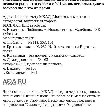
птичьего рынка это суббота с 9-11 часов, несколько хуже в
воскресенье в это же время.
Адрес: 14-й километр МКАД (Московская кольцевая
автодорога), внутренняя сторона.
БЕСПЛАТНЫЕ автобусы:
м. Выхино, м. Люблино, м. Новокосино, м. Жулебино, ТЯК
«Москва»
Маршрутные такси:
м. Люблино — № 118, 553, 101
м. Братиславская — № 262, №10, остановка на Верхних
полях
м. Кузьминки – без номера (с надписью «Садовод»)
м. Домодедовская — № 165
автобус №965, идет дольше первого,
м. Выхино — № 136
г. Котельники — № 1
Чтобы от остановки на МКАДе не идти через весь рынок к
павильону "Птичий рынок", наиболее оптимально ехать на
маршрутке от м. Люблино. Несколько маршруток идет в
направлении "Садовода" с надписями "Садовод" - не