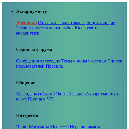
Аквариумисту
Дневники
Отзывы на аква товары
Энциклопедия
Расчет совместимости рыбок
Калькулятор
аквариумов
Сервисы форума
Сообщения за сегодня
Темы с моим участием
Список
пользователей
Правила
Общение
Календарь событий
Чат в Telegram
Аквариумисты на
карте
Группа в VK
Интересно
Наши Магазины
Мы все :)
Игра на память