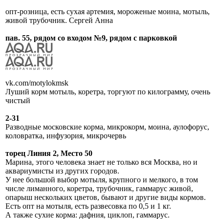
опт-розница, есть сухая артемия, мороженые моина, мотыль,
живой трубочник. Сергей Анна
пав. 55, рядом со входом №9, рядом с парковкой
vk.com/motylokmsk
Луший корм мотыль, коретра, торгуют по килограмму, очень
чистый
2-31
Разводные московские корма, микрокорм, моина, аулофорус,
коловратка, инфузория, микрочервь
торец Линия 2, Место 50
Марина, этого человека знает не только вся Москва, но и
аквариумисты из других городов.
У нее большой выбор мотыля, крупного и мелкого, в том
числе лиманного, коретра, трубочник, гаммарус живой,
опарыш нескольких цветов, бывают и другие виды кормов.
Есть опт на мотыля, есть развесовка по 0,5 и 1 кг.
А также сухие корма: дафния, циклоп, гаммарус.