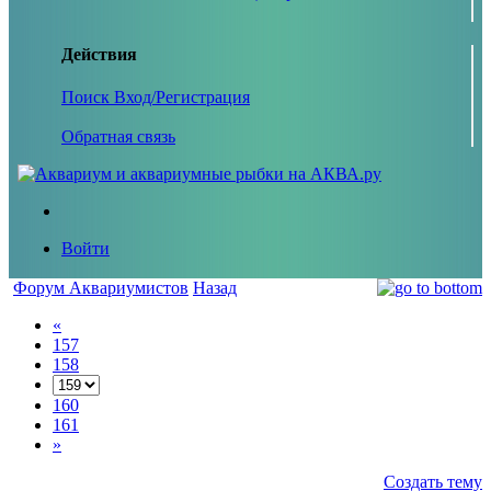
Действия
Поиск
Вход/Регистрация
Обратная связь
Войти
Форум Аквариумистов
Назад
«
157
158
160
161
»
Создать тему