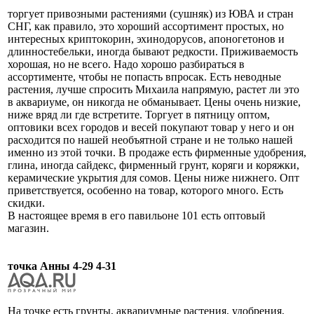
торгует привозными растениями (сушняк) из ЮВА и стран
СНГ, как правило, это хороший ассортимент простых, но
интересных криптокорин, эхинодорусов, апоногетонов и
длинностебельки, иногда бывают редкости. Приживаемость
хорошая, но не всего. Надо хорошо разбираться в
ассортименте, чтобы не попасть впросак. Есть неводные
растения, лучше спросить Михаила напрямую, растет ли это
в аквариуме, он никогда не обманывает. Цены очень низкие,
ниже вряд ли где встретите. Торгует в пятницу оптом,
оптовики всех городов и весей покупают товар у него и он
расходится по нашей необъятной стране и не только нашей
именно из этой точки. В продаже есть фирменные удобрения,
глина, иногда сайдекс, фирменный грунт, коряги и коряжки,
керамические укрытия для сомов. Цены ниже нижнего. Опт
приветствуется, особенно на товар, которого много. Есть
скидки.
В настоящее время в его павильоне 101 есть оптовый
магазин.
точка Анны 4-29 4-31
На точке есть грунты, аквариумные растения, удобрения,