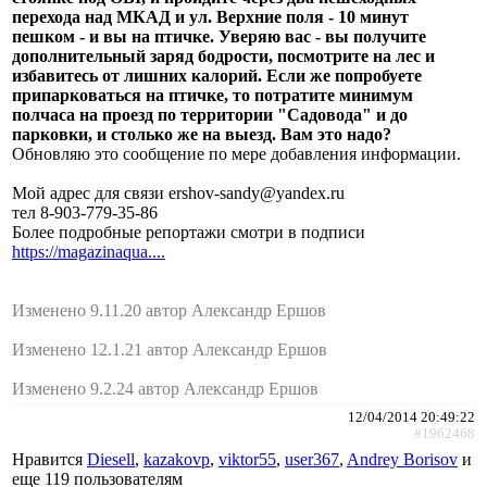
перехода над МКАД и ул. Верхние поля - 10 минут
пешком - и вы на птичке. Уверяю вас - вы получите
дополнительный заряд бодрости, посмотрите на лес и
избавитесь от лишних калорий. Если же попробуете
припарковаться на птичке, то потратите минимум
полчаса на проезд по территории "Садовода" и до
парковки, и столько же на выезд. Вам это надо?
Обновляю это сообщение по мере добавления информации.
Мой адрес для связи ershov-sandy@yandex.ru
тел 8-903-779-35-86
Более подробные репортажи смотри в подписи
https://magazinaqua....
Изменено 9.11.20 автор Александр Ершов
Изменено 12.1.21 автор Александр Ершов
Изменено 9.2.24 автор Александр Ершов
12/04/2014 20:49:22
#1962468
Нравится
Diesell
,
kazakovp
,
viktor55
,
user367
,
Andrey Borisov
и
еще
119 пользователям