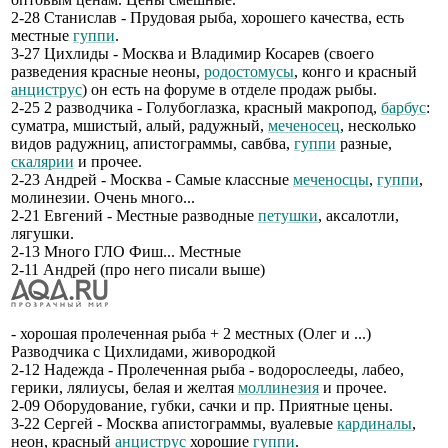
2-28 Станислав - Прудовая рыба, хорошего качества, есть
местные
гуппи
.
3-27 Цихлиды - Москва и Владимир Косарев (своего
разведения красные неоны,
родостомусы
, конго и красный
анциструс
) он есть на форуме в отделе продаж рыбы.
2-25 2 разводчика - Голубоглазка, красный макропод,
барбус
:
суматра, мшистый, алый, радужный,
меченосец
, несколько
видов радужниц, апистограммы, савбва,
гуппи
разные,
скалярии
и прочее.
2-23 Андрей - Москва - Самые классные
меченосцы
,
гуппи
,
молинезии. Очень много...
2-21 Евгений - Местные разводные
петушки
, аксалотли,
лягушки.
2-13 Много ГЛО Фиш... Местные
2-11 Андрей (про него писали выше)
- хорошая пролеченная рыба + 2 местных (Олег и ...)
Разводчика с Цихлидами, живородкой
2-12 Надежда - Пролеченная рыба - водорослееды, лабео,
герики, лялиусы, белая и желтая
моллинезия
и прочее.
2-09 Оборудование, губки, сачки и пр. Приятные цены.
3-22 Сергей - Москва апистограммы, вуалевые
кардиналы
,
неон, красный
анциструс
хорошие
гуппи
.