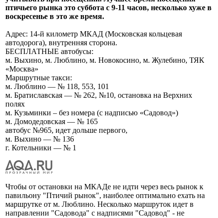
птичьего рынка это суббота с 9-11 часов, несколько хуже в
воскресенье в это же время.
Адрес: 14-й километр МКАД (Московская кольцевая
автодорога), внутренняя сторона.
БЕСПЛАТНЫЕ автобусы:
м. Выхино, м. Люблино, м. Новокосино, м. Жулебино, ТЯК
«Москва»
Маршрутные такси:
м. Люблино — № 118, 553, 101
м. Братиславская — № 262, №10, остановка на Верхних
полях
м. Кузьминки – без номера (с надписью «Садовод»)
м. Домодедовская — № 165
автобус №965, идет дольше первого,
м. Выхино — № 136
г. Котельники — № 1
Чтобы от остановки на МКАДе не идти через весь рынок к
павильону "Птичий рынок", наиболее оптимально ехать на
маршрутке от м. Люблино. Несколько маршруток идет в
направлении "Садовода" с надписями "Садовод" - не