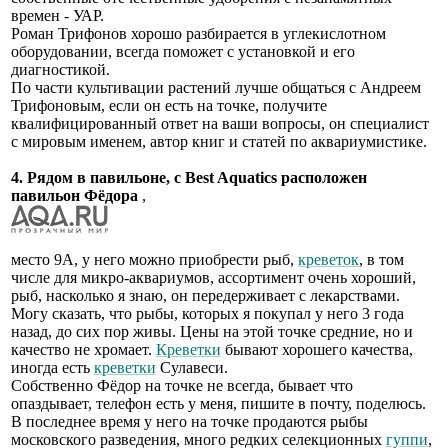
времен - УАР.
Роман Трифонов хорошо разбирается в углекислотном
оборудовании, всегда поможет с установкой и его
диагностикой.
По части культивации растений лучше общаться с Андреем
Трифоновым, если он есть на точке, получите
квалифицированный ответ на ваши вопросы, он специалист
с мировым именем, автор книг и статей по аквариумистике.
4. Рядом в павильоне, с Best Aquatics расположен
павильон Фёдора
,
место 9А, у него можно приобрести рыб,
креветок
, в том
числе для микро-аквариумов, ассортимент очень хороший,
рыб, насколько я знаю, он передерживает с лекарствами.
Могу сказать, что рыбы, которых я покупал у него 3 года
назад, до сих пор живы. Цены на этой точке средние, но и
качество не хромает.
Креветки
бывают хорошего качества,
иногда есть
креветки
Сулавеси.
Собственно Фёдор на точке не всегда, бывает что
опаздывает, телефон есть у меня, пишите в почту, поделюсь.
В последнее время у него на точке продаются рыбы
московского разведения, много редких селекционных
гуппи
,