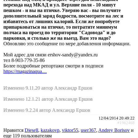
перехода над МКАД и ул. Верхние поля - 10 минут
пешком - и вы на птичке. Уверяю вас - вы получите
дополнительный заряд бодрости, посмотрите на лес и
избавитесь от лишних калорий. Если же попробуете
припарковаться на птичке, то потратите минимум
полчаса на проезд по территории "Садовода" и до
парковки, и столько же на выезд. Вам это надо?
Обновляю это сообщение по мере добавления информации.
Мой адрес для связи ershov-sandy@yandex.ru
тел 8-903-779-35-86
Более подробные репортажи смотри в подписи
https://magazinaqua....
Изменено 9.11.20 автор Александр Ершов
Изменено 12.1.21 автор Александр Ершов
Изменено 9.2.24 автор Александр Ершов
12/04/2014 20:49:22
#1962468
Нравится
Diesell
,
kazakovp
,
viktor55
,
user367
,
Andrey Borisov
и
еще
119 пользователям