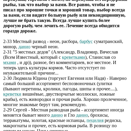
рыбы, так что выбор за вами. Все равно, чтобы я не
писал про хорошие точки и хороший товар, выбор всегда
за вами, если видите больную рыбу или некондиционную,
лучше не брать такую. Всегда лучше купить более
дорогую рыбу, чем лечить ее. Лечение всегда обходится
гораздо дороже.
2-33 Местный развод - неон, расбора,
барбус
суматранский,
минор,
данио
черный неон.
2-31 "5 местных дедов" (Александр, Владимир, Вячеслав
(Всем Известный, который с
креветками
), Станислав со
мхами
, и др)), разное, без комментариев, все местное. И
теперь здесь культуры кормов. Часто отсутстует по
неуважительной причине...
2-30 Людмила Юдина (торгуют Евгения или Надя) - Наверно
самый большой ассортимент беспозвоночных (улитки
(бывают неретины, кролики, пагоды, шипы и прочее....),
креветки
вишнёвые, двустворчатые моллюски, ложные
крабы), есть живородки и прочая рыба. Хорошо пролеченное,
многие знакомые берут там, рекомендую.
2-29 Сергей - Местная разводная рыба - ассортимент иногда
меняется бывает много
данио
и Гло
данио
, брохисы,
терракатумы, золотая, красные испанцы,
пецилия
редиска,
макрогнаты и прочее, есть кормовая рыба. В розницу по
оптовым ценам. Цены смешные.