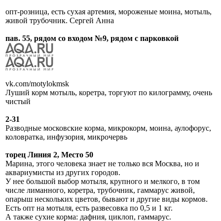
опт-розница, есть сухая артемия, мороженые моина, мотыль,
живой трубочник. Сергей Анна
пав. 55, рядом со входом №9, рядом с парковкой
vk.com/motylokmsk
Луший корм мотыль, коретра, торгуют по килограмму, очень
чистый
2-31
Разводные московские корма, микрокорм, моина, аулофорус,
коловратка, инфузория, микрочервь
торец Линия 2, Место 50
Марина, этого человека знает не только вся Москва, но и
аквариумисты из других городов.
У нее большой выбор мотыля, крупного и мелкого, в том
числе лиманного, коретра, трубочник, гаммарус живой,
опарыш нескольких цветов, бывают и другие виды кормов.
Есть опт на мотыля, есть развесовка по 0,5 и 1 кг.
А также сухие корма: дафния, циклоп, гаммарус.