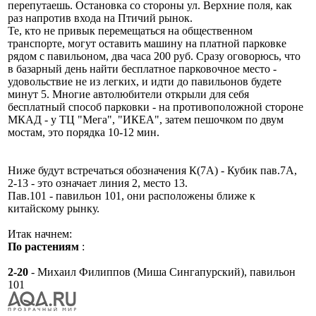
перепутаешь. Остановка со стороны ул. Верхние поля, как
раз напротив входа на Птичий рынок.
Те, кто не привык перемещаться на общественном
транспорте, могут оставить машину на платной парковке
рядом с павильоном, два часа 200 руб. Сразу оговорюсь, что
в базарный день найти бесплатное парковочное место -
удовольствие не из легких, и идти до павильонов будете
минут 5. Многие автолюбители открыли для себя
бесплатный способ парковки - на противоположной стороне
МКАД - у ТЦ "Мега", "ИКЕА", затем пешочком по двум
мостам, это порядка 10-12 мин.
Ниже будут встречаться обозначения К(7А) - Кубик пав.7А,
2-13 - это означает линия 2, место 13.
Пав.101 - павильон 101, они расположены ближе к
китайскому рынку.
Итак начнем:
По растениям
:
2-20
- Михаил Филиппов (Миша Сингапурский), павильон
101