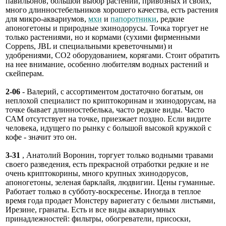
павильонов, большой выбор растений, привозных и своих,
много длинностебельников хорошего качества, есть растения
для микро-аквариумов,
мхи
и
папоротники
, редкие
апоногетоны и природные эхинодорусы. Точка торгует не
только растениями, но и кормами (сухими фирменными
Coppens, JBL и специальными креветочными) и
удобрениями, СО2 оборудованием, корягами. Стоит обратить
на нее внимание, особенно любителям водных растений и
скейперам.
2-06
- Валерий, с ассортиментом достаточно богатым, он
неплохой специалист по криптокоринам и эхинодорусам, на
точке бывает длинностебелька, часто редкие виды. Часто
САМ отсутствует на точке, приезжает поздно. Если видите
человека, идущего по рынку с большой высокой кружкой с
кофе - значит это он.
3-31
, Анатолий Воронин, торгует только водными травами
своего разведения, есть прекрасной отработки редкие и не
очень криптокорины, много крупных эхинодорусов,
апоногетоны, зеленая барклайя, людвигии. Цены гуманные.
Работает только в субботу-воскресенье. Иногда в теплое
время года продает Монстеру вариегату с белыми листьями,
Ирезине, гранаты. Есть и все виды аквариумных
принадлежностей: фильтры, обогреватели, присоски,