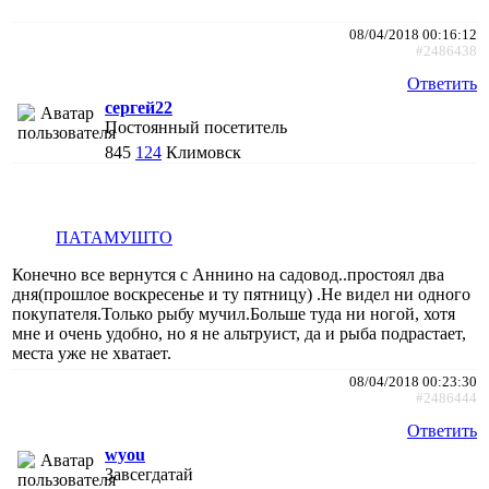
08/04/2018 00:16:12
#2486438
Ответить
сергей22
Постоянный посетитель
845
124
Климовск
ПАТАМУШТО
Конечно все вернутся с Аннино на садовод..простоял два
дня(прошлое воскресенье и ту пятницу) .Не видел ни одного
покупателя.Только рыбу мучил.Больше туда ни ногой, хотя
мне и очень удобно, но я не альтруист, да и рыба подрастает,
места уже не хватает.
08/04/2018 00:23:30
#2486444
Ответить
wyou
Завсегдатай