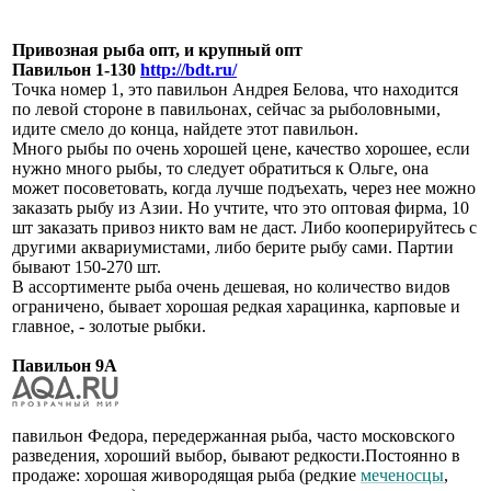
Привозная рыба опт, и крупный опт
Павильон 1-130
http://bdt.ru/
Точка номер 1, это павильон Андрея Белова, что находится
по левой стороне в павильонах, сейчас за рыболовными,
идите смело до конца, найдете этот павильон.
Много рыбы по очень хорошей цене, качество хорошее, если
нужно много рыбы, то следует обратиться к Ольге, она
может посоветовать, когда лучше подъехать, через нее можно
заказать рыбу из Азии. Но учтите, что это оптовая фирма, 10
шт заказать привоз никто вам не даст. Либо кооперируйтесь с
другими аквариумистами, либо берите рыбу сами. Партии
бывают 150-270 шт.
В ассортименте рыба очень дешевая, но количество видов
ограничено, бывает хорошая редкая харацинка, карповые и
главное, - золотые рыбки.
Павильон 9А
павильон Федора, передержанная рыба, часто московского
разведения, хороший выбор, бывают редкости.Постоянно в
продаже: хорошая живородящая рыба (редкие
меченосцы
,