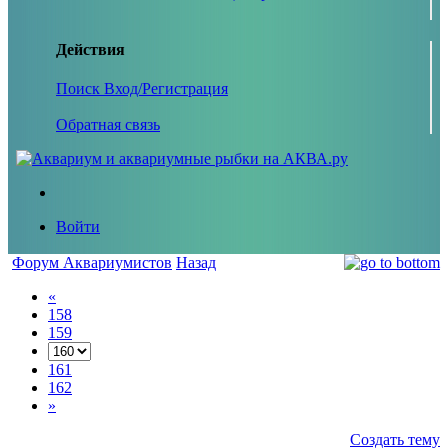
Действия
Поиск
Вход/Регистрация
Обратная связь
Войти
Форум Аквариумистов
Назад
«
158
159
161
162
»
Создать тему