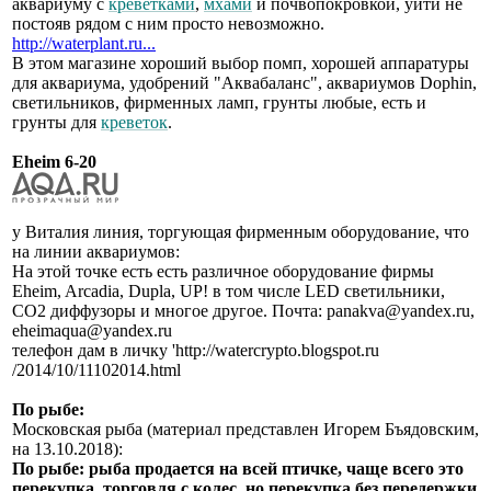
аквариуму с
креветками
,
мхами
и почвопокровкой, уйти не
постояв рядом с ним просто невозможно.
http://waterplant.ru...
В этом магазине хороший выбор помп, хорошей аппаратуры
для аквариума, удобрений "Аквабаланс", аквариумов Dophin,
светильников, фирменных ламп, грунты любые, есть и
грунты для
креветок
.
Eheim 6-20
у Виталия линия, торгующая фирменным оборудование, что
на линии аквариумов:
На этой точке есть есть различное оборудование фирмы
Eheim, Arcadia, Dupla, UP! в том числе LED светильники,
СО2 диффузоры и многое другое. Почта: panakva@yandex.ru,
eheimaqua@yandex.ru
телефон дам в личку 'http://watercrypto.blogspot.ru
/2014/10/11102014.html
По рыбе:
Московская рыба (материал представлен Игорем Бъядовским,
на 13.10.2018):
По рыбе: рыба продается на всей птичке, чаще всего это
перекупка, торговля с колес, но перекупка без передержки