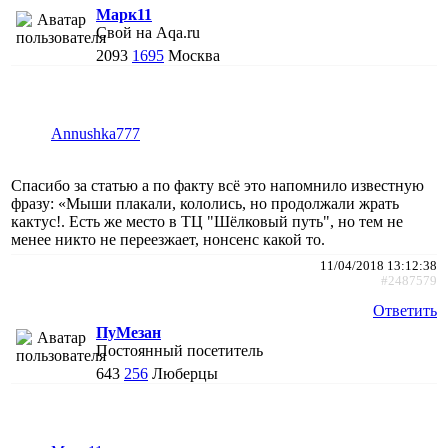
Марк11
Свой на Aqa.ru
2093
1695
Москва
Annushka777
Спасибо за статью а по факту всё это напомнило известную
фразу: «Мыши плакали, кололись, но продолжали жрать
кактус!. Есть же место в ТЦ "Шёлковый путь", но тем не
менее никто не переезжает, нонсенс какой то.
11/04/2018 13:12:38
#2487579
Ответить
ПуМезан
Постоянный посетитель
643
256
Люберцы