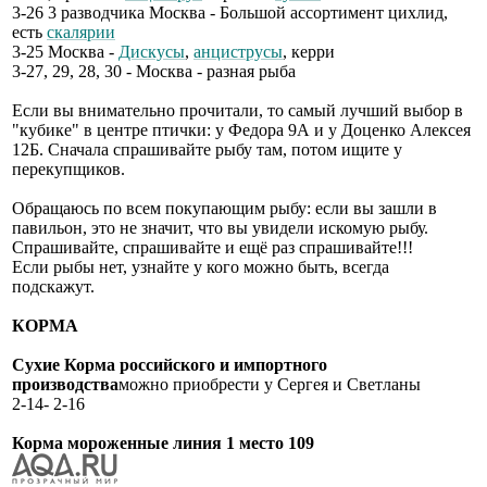
3-26 3 разводчика Москва - Большой ассортимент цихлид,
есть
скалярии
3-25 Москва -
Дискусы
,
анциструсы
, керри
3-27, 29, 28, 30 - Москва - разная рыба
Если вы внимательно прочитали, то самый лучший выбор в
"кубике" в центре птички: у Федора 9А и у Доценко Алексея
12Б. Сначала спрашивайте рыбу там, потом ищите у
перекупщиков.
Обращаюсь по всем покупающим рыбу: если вы зашли в
павильон, это не значит, что вы увидели искомую рыбу.
Спрашивайте, спрашивайте и ещё раз спрашивайте!!!
Если рыбы нет, узнайте у кого можно быть, всегда
подскажут.
КОРМА
Сухие Корма российского и импортного
производства
можно приобрести у Сергея и Светланы
2-14- 2-16
Корма мороженные линия 1 место 109