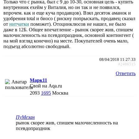
Только что с рынка, был с 9 до 10-30, основная цель - купить
внутренник ехейм у Виталия, но он так и не появился,
впрочем. как и еще куча продавцов). Взял десяток аманок и
удобрения total и биосо ( рискну попрыскать, продавец сказал
от
нитчатки
поможет). Отоцинклюсов не нашел, не было
даже в 12Б. Общее впечатление - рынок скорее жив, спишем
малочисленность на псевдопраздник, основной контингент (
на мой взгляд конечно) на месте. Покупателей очень мало,
подъезд абсолютно свободный.
08/04/2018 11:27:33
#2486515
Ответить
Марк11
Свой на Aqa.ru
2093
1695
Москва
ПуМезан
рынок скорее жив, спишем малочисленность на
псевдопраздник