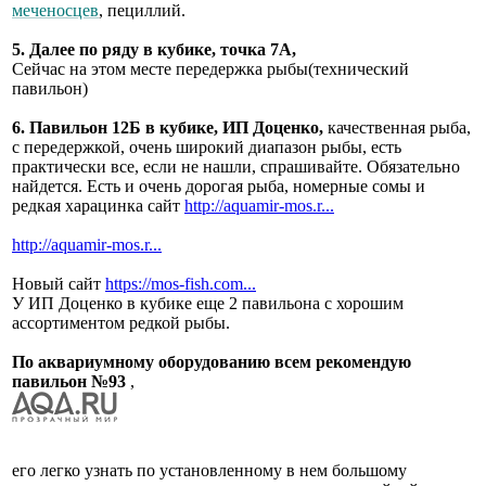
меченосцев
, пециллий.
5. Далее по ряду в кубике, точка 7А,
Сейчас на этом месте передержка рыбы(технический
павильон)
6. Павильон 12Б в кубике, ИП Доценко,
качественная рыба,
с передержкой, очень широкий диапазон рыбы, есть
практически все, если не нашли, спрашивайте. Обязательно
найдется. Есть и очень дорогая рыба, номерные сомы и
редкая харацинка сайт
http://aquamir-mos.r...
http://aquamir-mos.r...
Новый сайт
https://mos-fish.com...
У ИП Доценко в кубике еще 2 павильона с хорошим
ассортиментом редкой рыбы.
По аквариумному оборудованию всем рекомендую
павильон №93
,
его легко узнать по установленному в нем большому