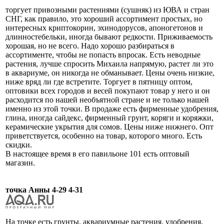
торгует привозными растениями (сушняк) из ЮВА и стран
СНГ, как правило, это хороший ассортимент простых, но
интересных криптокорин, эхинодорусов, апоногетонов и
длинностебельки, иногда бывают редкости. Приживаемость
хорошая, но не всего. Надо хорошо разбираться в
ассортименте, чтобы не попасть впросак. Есть неводные
растения, лучше спросить Михаила напрямую, растет ли это
в аквариуме, он никогда не обманывает. Цены очень низкие,
ниже вряд ли где встретите. Торгует в пятницу оптом,
оптовики всех городов и весей покупают товар у него и он
расходится по нашей необъятной стране и не только нашей
именно из этой точки. В продаже есть фирменные удобрения,
глина, иногда сайдекс, фирменный грунт, коряги и коряжки,
керамические укрытия для сомов. Цены ниже нижнего. Опт
приветствуется, особенно на товар, которого много. Есть
скидки.
В настоящее время в его павильоне 101 есть оптовый
магазин.
точка Анны 4-29 4-31
На точке есть грунты, аквариумные растения, удобрения,