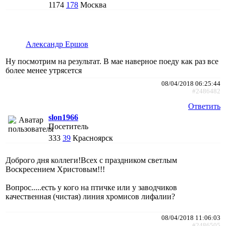
1174
178
Москва
Александр Ершов
Ну посмотрим на результат. В мае наверное поеду как раз все
более менее утрясется
08/04/2018 06:25:44
#2486482
Ответить
slon1966
Посетитель
333
39
Красноярск
Доброго дня коллеги!Всех с праздником светлым
Воскресением Христовым!!!
Вопрос.....есть у кого на птичке или у заводчиков
качественная (чистая) линия хромисов лифалии?
08/04/2018 11:06:03
#2486505