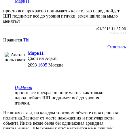
Марк11
просто все прекрасно понимают - как только народ пойдет
ШП поднимет всё до уровня птички, зачем шило на мыло
менять?)
11/04/2018 14:37:06
#2487600
Нравится
Thi
Ответить
Марк11
Свой на Aqa.ru
2093
1695
Москва
ПуМезан
просто все прекрасно понимают - как только
народ пойдет ШП поднимет всё до уровня
птички,
Не вижу связи, на каждом торговом объекте своя ценовая
политика.Зависит от места нахождения и популярности
объекта.Иначе везде была бы одинаковая арендная
плата.Сейчас "Шёлковый путь" находится не в лучшем