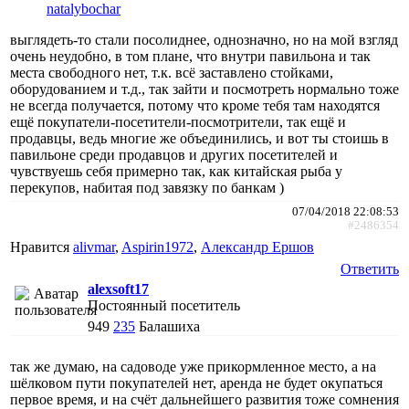
natalybochar
выглядеть-то стали посолиднее, однозначно, но на мой взгляд
очень неудобно, в том плане, что внутри павильона и так
места свободного нет, т.к. всё заставлено стойками,
оборудованием и т.д., так зайти и посмотреть нормально тоже
не всегда получается, потому что кроме тебя там находятся
ещё покупатели-посетители-посмотрители, так ещё и
продавцы, ведь многие же объединились, и вот ты стоишь в
павильоне среди продавцов и других посетителей и
чувствуешь себя примерно так, как китайская рыба у
перекупов, набитая под завязку по банкам )
07/04/2018 22:08:53
#2486354
Нравится
alivmar
,
Aspirin1972
,
Александр Ершов
Ответить
alexsoft17
Постоянный посетитель
949
235
Балашиха
так же думаю, на садоводе уже прикормленное место, а на
шёлковом пути покупателей нет, аренда не будет окупаться
первое время, и на счёт дальнейшего развития тоже сомнения