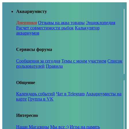
Аквариумисту
Дневники
Отзывы на аква товары
Энциклопедия
Расчет совместимости рыбок
Калькулятор
аквариумов
Сервисы форума
Сообщения за сегодня
Темы с моим участием
Список
пользователей
Правила
Общение
Календарь событий
Чат в Telegram
Аквариумисты на
карте
Группа в VK
Интересно
Наши Магазины
Мы все :)
Игра на память