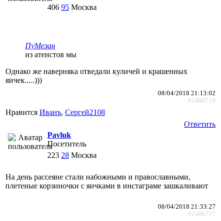
406
95
Москва
ПуМезан
из атеистов мы
Однако же наверняка отведали куличей и крашенных
яичек.....)))
08/04/2018 21:13:02
#2486719
Нравится
Иванъ
,
Сергей2108
Ответить
Pavluk
Посетитель
223
28
Москва
На день рассеяне стали набожными и православными,
плетеные корзиночки с яичками в инстаграме зашкаливают
08/04/2018 21:33:27
#2486727