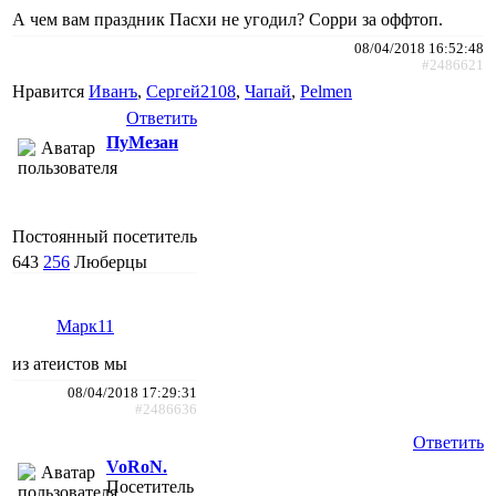
А чем вам праздник Пасхи не угодил? Сорри за оффтоп.
08/04/2018 16:52:48
#2486621
Нравится
Иванъ
,
Сергей2108
,
Чапай
,
Pelmen
Ответить
ПуМезан
Постоянный посетитель
643
256
Люберцы
Марк11
из атеистов мы
08/04/2018 17:29:31
#2486636
Ответить
VoRoN.
Посетитель