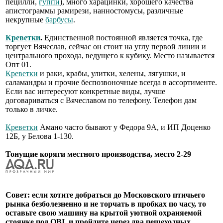
пецилли,
гуппи
), много харацинки, хорошего качества
апистограммы рамирези, нанностомусы, различные
некрупные
барбусы
.
Креветки
.
Единственной постоянной является точка, где
торгует Вячеслав, сейчас он стоит на углу первой линии и
центрального прохода, ведущего к кубику. Место называется
Опт 01.
Креветки
и раки, крабы, улитки, хелены, лягушки, и
саламандры и прочие беспозвоночные всегда в ассортименте.
Если вас интересуют конкретные виды, лучше
договариваться с Вячеславом по телефону. Телефон дам
только в личке.
Креветки
Амано часто бывают у Федора 9А, и ИП Доценко
12Б, у Белова 1-130.
Тонущие коряги местного производства, место 2-29
Совет: если хотите добраться до Московского птичьего
рынка безболезненно и не торчать в пробках по часу, то
оставьте свою машину на крытой уютной охраняемой
стоянке под OBI, и пройдите через два пешеходных