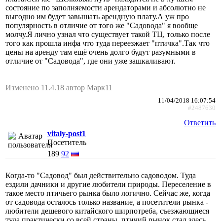
состояние по заполняемости арендаторами и абсолютно не
выгодно им будет завышать арендную плату.А уж про
популярность в отличие от того же "Садовода" я вообще
молчу.Я лично узнал что существует такой ТЦ, только после
того как прошла инфа что туда переезжает "птичка".Так что
цены на аренду там ещё очень долго будут разумными в
отличие от "Садовода", где они уже зашкаливают.
Изменено 11.4.18 автор Марк11
11/04/2018 16:07:54
#2487630
Ответить
vitaly-post1
Посетитель
189
92
Когда-то "Садовод" был действительно садоводом. Туда
ездили дачники и другие любители природы. Переселение в
такое место птичьего рынка было логично. Сейчас же, когда
от садовода осталось только название, а посетители рынка -
любители дешевого китайского ширпотреба, съезжающиеся
туда практически со всей страны, птичий рынок стал здесь