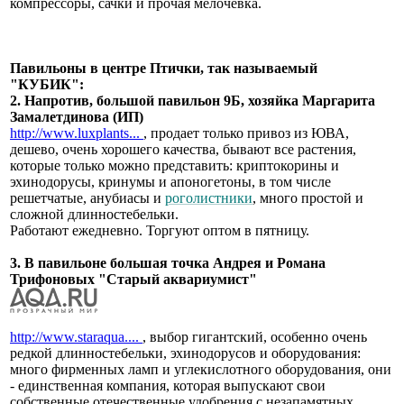
компрессоры, сачки и прочая мелочевка.
Павильоны в центре Птички, так называемый
"КУБИК":
2. Напротив, большой павильон 9Б, хозяйка Маргарита
Замалетдинова (ИП)
http://www.luxplants...
, продает только привоз из ЮВА,
дешево, очень хорошего качества, бывают все растения,
которые только можно представить: криптокорины и
эхинодорусы, кринумы и апоногетоны, в том числе
решетчатые, анубиасы и
роголистники
, много простой и
сложной длинностебельки.
Работают ежедневно. Торгуют оптом в пятницу.
3. В павильоне большая точка Андрея и Романа
Трифоновых "Старый аквариумист"
http://www.staraqua....
, выбор гигантский, особенно очень
редкой длинностебельки, эхинодорусов и оборудования:
много фирменных ламп и углекислотного оборудования, они
- единственная компания, которая выпускают свои
собственные отечественные удобрения с незапамятных