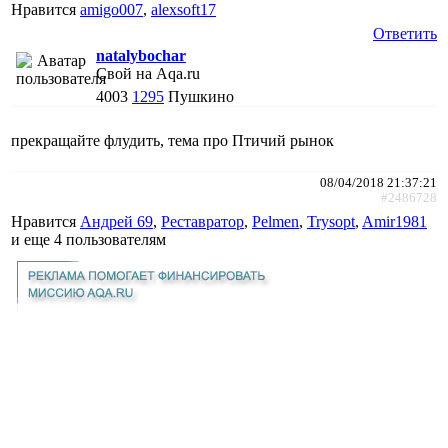
Нравится
amigo007
,
alexsoft17
Ответить
natalybochar
Свой на Aqa.ru
4003
1295
Пушкино
прекращайте флудить, тема про Птичий рынок
08/04/2018 21:37:21
#2486728
Нравится
Андрей 69
,
Реставратор
,
Pelmen
,
Trysopt
,
Amir1981
и еще
4 пользователям