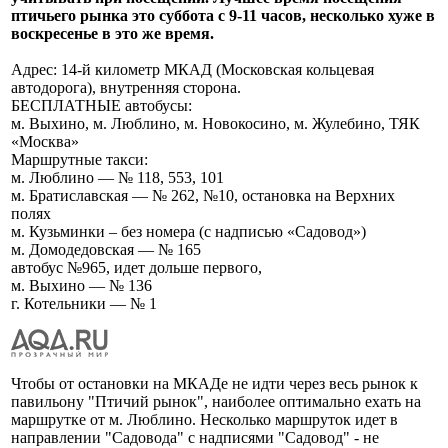
птичьего рынка это суббота с 9-11 часов, несколько хуже в
воскресенье в это же время.
Адрес: 14-й километр МКАД (Московская кольцевая
автодорога), внутренняя сторона.
БЕСПЛАТНЫЕ автобусы:
м. Выхино, м. Люблино, м. Новокосино, м. Жулебино, ТЯК
«Москва»
Маршрутные такси:
м. Люблино — № 118, 553, 101
м. Братиславская — № 262, №10, остановка на Верхних
полях
м. Кузьминки – без номера (с надписью «Садовод»)
м. Домодедовская — № 165
автобус №965, идет дольше первого,
м. Выхино — № 136
г. Котельники — № 1
Чтобы от остановки на МКАДе не идти через весь рынок к
павильону "Птичий рынок", наиболее оптимально ехать на
маршрутке от м. Люблино. Несколько маршруток идет в
направлении "Садовода" с надписями "Садовод" - не