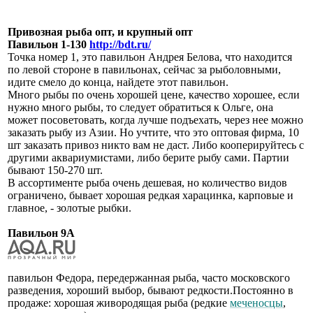
Привозная рыба опт, и крупный опт
Павильон 1-130
http://bdt.ru/
Точка номер 1, это павильон Андрея Белова, что находится
по левой стороне в павильонах, сейчас за рыболовными,
идите смело до конца, найдете этот павильон.
Много рыбы по очень хорошей цене, качество хорошее, если
нужно много рыбы, то следует обратиться к Ольге, она
может посоветовать, когда лучше подъехать, через нее можно
заказать рыбу из Азии. Но учтите, что это оптовая фирма, 10
шт заказать привоз никто вам не даст. Либо кооперируйтесь с
другими аквариумистами, либо берите рыбу сами. Партии
бывают 150-270 шт.
В ассортименте рыба очень дешевая, но количество видов
ограничено, бывает хорошая редкая харацинка, карповые и
главное, - золотые рыбки.
Павильон 9А
павильон Федора, передержанная рыба, часто московского
разведения, хороший выбор, бывают редкости.Постоянно в
продаже: хорошая живородящая рыба (редкие
меченосцы
,