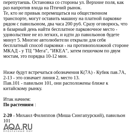
перепутаешь. Остановка со стороны ул. Верхние поля, как
раз напротив входа на Птичий рынок.
Те, кто не привык перемещаться на общественном
транспорте, могут оставить машину на платной парковке
рядом с павильоном, два часа 200 руб. Сразу оговорюсь, что
в базарный день найти бесплатное парковочное место -
удовольствие не из легких, и идти до павильонов будете
минут 5. Многие автолюбители открыли для себя
бесплатный способ парковки - на противоположной стороне
МКАД - у ТЦ "Мега", "ИКЕА", затем пешочком по двум
мостам, это порядка 10-12 мин.
Ниже будут встречаться обозначения К(7А) - Кубик пав.7А,
2-13 - это означает линия 2, место 13.
Пав.101 - павильон 101, они расположены ближе к
китайскому рынку.
Итак начнем:
По растениям
:
2-20
- Михаил Филиппов (Миша Сингапурский), павильон
101