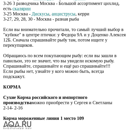
3-26 3 разводчика Москва - Большой ассортимент цихлид,
есть
скалярии
3-25 Москва -
Дискусы
,
анциструсы
, керри
3-27, 29, 28, 30 - Москва - разная рыба
Если вы внимательно прочитали, то самый лучший выбор в
"кубике" в центре птички: у Федора 9А и у Доценко Алексея
12Б. Сначала спрашивайте рыбу там, потом ищите у
перекупщиков.
Обращаюсь по всем покупающим рыбу: если вы зашли в
павильон, это не значит, что вы увидели искомую рыбу.
Спрашивайте, спрашивайте и ещё раз спрашивайте!!!
Если рыбы нет, узнайте у кого можно быть, всегда
подскажут.
КОРМА
Сухие Корма российского и импортного
производства
можно приобрести у Сергея и Светланы
2-14- 2-16
Корма мороженные линия 1 место 109