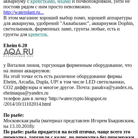
аквариуму с
креветками
,
мхами
и почвопокровкой, уйти не
постояв рядом с ним просто невозможно.
http://waterplant.ru...
В этом магазине хороший выбор помп, хорошей аппаратуры
для аквариума, удобрений "Аквабаланс", аквариумов Dophin,
светильников, фирменных ламп, грунты любые, есть и
грунты для
креветок
.
Eheim 6-20
у Виталия линия, торгующая фирменным оборудование, что
на линии аквариумов:
На этой точке есть есть различное оборудование фирмы
Eheim, Arcadia, Dupla, UP! в том числе LED светильники,
СО2 диффузоры и многое другое. Почта: panakva@yandex.ru,
eheimaqua@yandex.ru
телефон дам в личку 'http://watercrypto.blogspot.ru
/2014/10/11102014.html
По рыбе:
Московская рыба (материал представлен Игорем Бъядовским,
на 13.10.2018):
По рыбе: рыба продается на всей птичке, чаще всего это
перекупка, торговля с колес, но перекупка без передержки