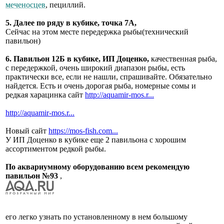
меченосцев
, пециллий.
5. Далее по ряду в кубике, точка 7А,
Сейчас на этом месте передержка рыбы(технический
павильон)
6. Павильон 12Б в кубике, ИП Доценко,
качественная рыба,
с передержкой, очень широкий диапазон рыбы, есть
практически все, если не нашли, спрашивайте. Обязательно
найдется. Есть и очень дорогая рыба, номерные сомы и
редкая харацинка сайт
http://aquamir-mos.r...
http://aquamir-mos.r...
Новый сайт
https://mos-fish.com...
У ИП Доценко в кубике еще 2 павильона с хорошим
ассортиментом редкой рыбы.
По аквариумному оборудованию всем рекомендую
павильон №93
,
его легко узнать по установленному в нем большому