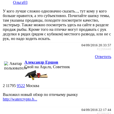
Ольга93
У кого лучше сложно однозначно сказать..., тут кому у кого
больше нравится, а это субъективно. Почитайте шапку темы,
там указаны продавцы, походите посмотрите качество,
экстерьер. Также можно посмотреть здесь на сайте в разделе
продаж рыбы. Кроме того на птичке могут продавать с рук
дедулки в рядах (рядом с кубиком) местного развода, или не с
рук, но надо ходить искать.
04/09/2016 20:33:57
#2266448
Ответить
Александр Ершов
Свой на Aqa.ru, Советник
2
11795
9522
Москва
Выложил новый обзор по птичьему рынку
http://watercrypto.b...
04/09/2016 22:17:44
#2266483