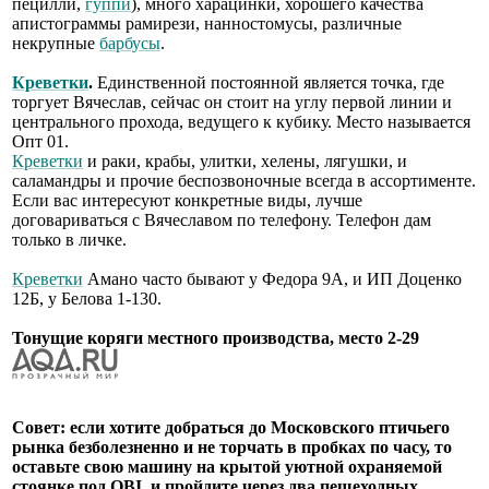
пецилли,
гуппи
), много харацинки, хорошего качества
апистограммы рамирези, нанностомусы, различные
некрупные
барбусы
.
Креветки
.
Единственной постоянной является точка, где
торгует Вячеслав, сейчас он стоит на углу первой линии и
центрального прохода, ведущего к кубику. Место называется
Опт 01.
Креветки
и раки, крабы, улитки, хелены, лягушки, и
саламандры и прочие беспозвоночные всегда в ассортименте.
Если вас интересуют конкретные виды, лучше
договариваться с Вячеславом по телефону. Телефон дам
только в личке.
Креветки
Амано часто бывают у Федора 9А, и ИП Доценко
12Б, у Белова 1-130.
Тонущие коряги местного производства, место 2-29
Совет: если хотите добраться до Московского птичьего
рынка безболезненно и не торчать в пробках по часу, то
оставьте свою машину на крытой уютной охраняемой
стоянке под OBI, и пройдите через два пешеходных