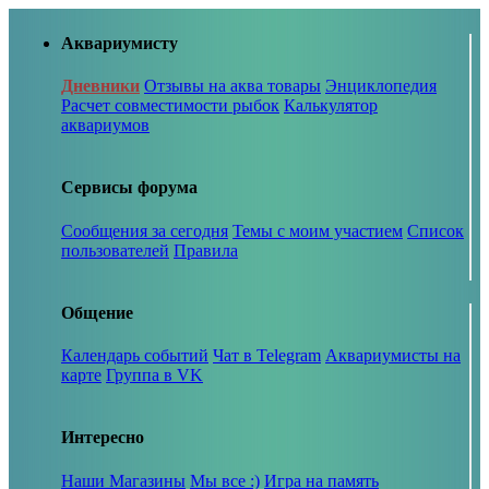
Аквариумисту
Дневники
Отзывы на аква товары
Энциклопедия
Расчет совместимости рыбок
Калькулятор
аквариумов
Сервисы форума
Сообщения за сегодня
Темы с моим участием
Список
пользователей
Правила
Общение
Календарь событий
Чат в Telegram
Аквариумисты на
карте
Группа в VK
Интересно
Наши Магазины
Мы все :)
Игра на память