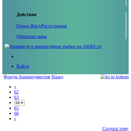
Действия
Поиск
Вход/Регистрация
Обратная связь
Войти
Форум Аквариумистов
Назад
«
62
63
65
66
»
Создать тему