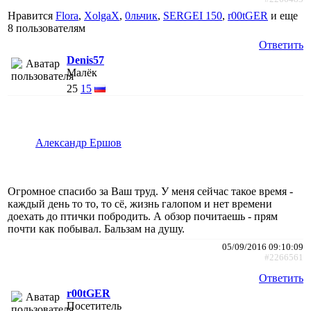
Нравится
Flora
,
XolgaX
,
0льчик
,
SERGEI 150
,
r00tGER
и еще
8 пользователям
Ответить
Denis57
Малёк
25
15
Александр Ершов
Огромное спасибо за Ваш труд. У меня сейчас такое время -
каждый день то то, то сё, жизнь галопом и нет времени
доехать до птички побродить. А обзор почитаешь - прям
почти как побывал. Бальзам на душу.
05/09/2016 09:10:09
#2266561
Ответить
r00tGER
Посетитель