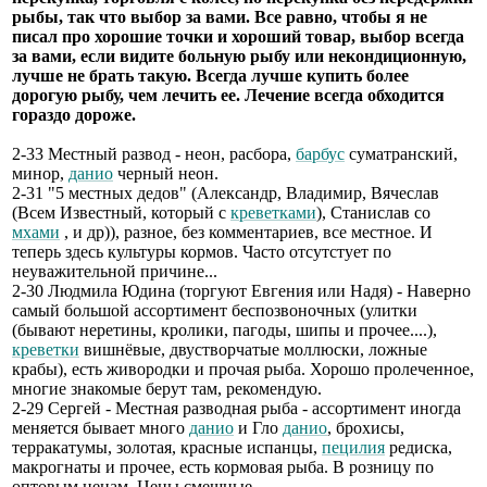
рыбы, так что выбор за вами. Все равно, чтобы я не
писал про хорошие точки и хороший товар, выбор всегда
за вами, если видите больную рыбу или некондиционную,
лучше не брать такую. Всегда лучше купить более
дорогую рыбу, чем лечить ее. Лечение всегда обходится
гораздо дороже.
2-33 Местный развод - неон, расбора,
барбус
суматранский,
минор,
данио
черный неон.
2-31 "5 местных дедов" (Александр, Владимир, Вячеслав
(Всем Известный, который с
креветками
), Станислав со
мхами
, и др)), разное, без комментариев, все местное. И
теперь здесь культуры кормов. Часто отсутстует по
неуважительной причине...
2-30 Людмила Юдина (торгуют Евгения или Надя) - Наверно
самый большой ассортимент беспозвоночных (улитки
(бывают неретины, кролики, пагоды, шипы и прочее....),
креветки
вишнёвые, двустворчатые моллюски, ложные
крабы), есть живородки и прочая рыба. Хорошо пролеченное,
многие знакомые берут там, рекомендую.
2-29 Сергей - Местная разводная рыба - ассортимент иногда
меняется бывает много
данио
и Гло
данио
, брохисы,
терракатумы, золотая, красные испанцы,
пецилия
редиска,
макрогнаты и прочее, есть кормовая рыба. В розницу по
оптовым ценам. Цены смешные.