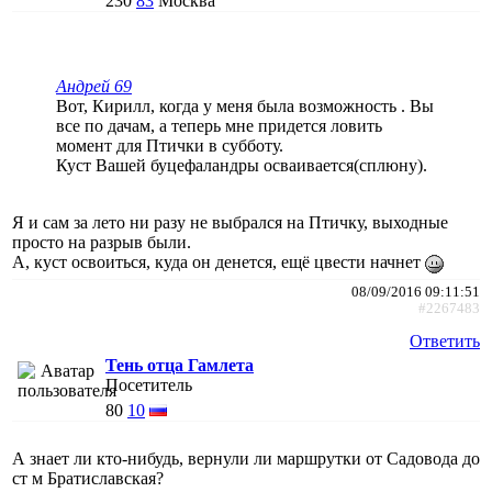
230
83
Москва
Андрей 69
Вот, Кирилл, когда у меня была возможность . Вы
все по дачам, а теперь мне придется ловить
момент для Птички в субботу.
Куст Вашей буцефаландры осваивается(сплюну).
Я и сам за лето ни разу не выбрался на Птичку, выходные
просто на разрыв были.
А, куст освоиться, куда он денется, ещё цвести начнет
08/09/2016 09:11:51
#2267483
Ответить
Тень отца Гамлета
Посетитель
80
10
А знает ли кто-нибудь, вернули ли маршрутки от Садовода до
ст м Братиславская?