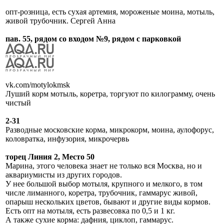
опт-розница, есть сухая артемия, мороженые моина, мотыль,
живой трубочник. Сергей Анна
пав. 55, рядом со входом №9, рядом с парковкой
vk.com/motylokmsk
Луший корм мотыль, коретра, торгуют по килограмму, очень
чистый
2-31
Разводные московские корма, микрокорм, моина, аулофорус,
коловратка, инфузория, микрочервь
торец Линия 2, Место 50
Марина, этого человека знает не только вся Москва, но и
аквариумисты из других городов.
У нее большой выбор мотыля, крупного и мелкого, в том
числе лиманного, коретра, трубочник, гаммарус живой,
опарыш нескольких цветов, бывают и другие виды кормов.
Есть опт на мотыля, есть развесовка по 0,5 и 1 кг.
А также сухие корма: дафния, циклоп, гаммарус.