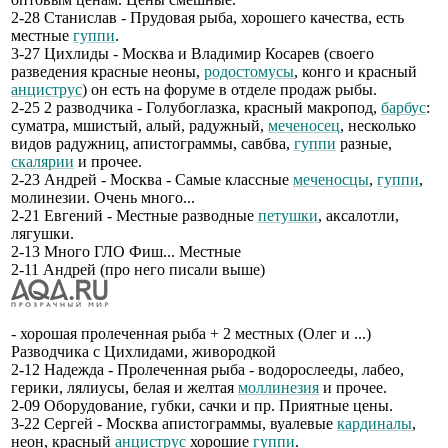
2-28 Станислав - Прудовая рыба, хорошего качества, есть
местные
гуппи
.
3-27 Цихлиды - Москва и Владимир Косарев (своего
разведения красные неоны,
родостомусы
, конго и красный
анциструс
) он есть на форуме в отделе продаж рыбы.
2-25 2 разводчика - Голубоглазка, красный макропод,
барбус
:
суматра, мшистый, алый, радужный,
меченосец
, несколько
видов радужниц, апистограммы, савбва,
гуппи
разные,
скалярии
и прочее.
2-23 Андрей - Москва - Самые классные
меченосцы
,
гуппи
,
молинезии. Очень много...
2-21 Евгений - Местные разводные
петушки
, аксалотли,
лягушки.
2-13 Много ГЛО Фиш... Местные
2-11 Андрей (про него писали выше)
- хорошая пролеченная рыба + 2 местных (Олег и ...)
Разводчика с Цихлидами, живородкой
2-12 Надежда - Пролеченная рыба - водорослееды, лабео,
герики, лялиусы, белая и желтая
моллинезия
и прочее.
2-09 Оборудование, губки, сачки и пр. Приятные цены.
3-22 Сергей - Москва апистограммы, вуалевые
кардиналы
,
неон, красный
анциструс
хорошие
гуппи
.