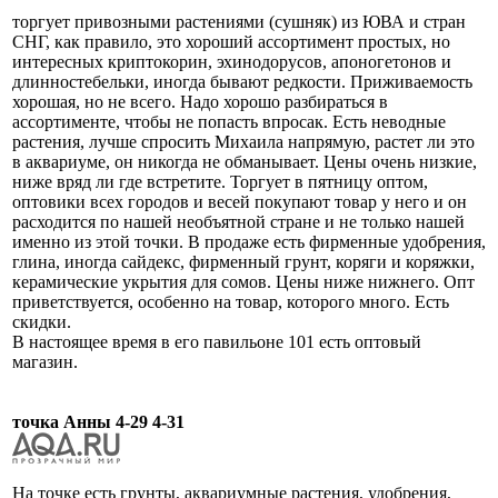
торгует привозными растениями (сушняк) из ЮВА и стран
СНГ, как правило, это хороший ассортимент простых, но
интересных криптокорин, эхинодорусов, апоногетонов и
длинностебельки, иногда бывают редкости. Приживаемость
хорошая, но не всего. Надо хорошо разбираться в
ассортименте, чтобы не попасть впросак. Есть неводные
растения, лучше спросить Михаила напрямую, растет ли это
в аквариуме, он никогда не обманывает. Цены очень низкие,
ниже вряд ли где встретите. Торгует в пятницу оптом,
оптовики всех городов и весей покупают товар у него и он
расходится по нашей необъятной стране и не только нашей
именно из этой точки. В продаже есть фирменные удобрения,
глина, иногда сайдекс, фирменный грунт, коряги и коряжки,
керамические укрытия для сомов. Цены ниже нижнего. Опт
приветствуется, особенно на товар, которого много. Есть
скидки.
В настоящее время в его павильоне 101 есть оптовый
магазин.
точка Анны 4-29 4-31
На точке есть грунты, аквариумные растения, удобрения,