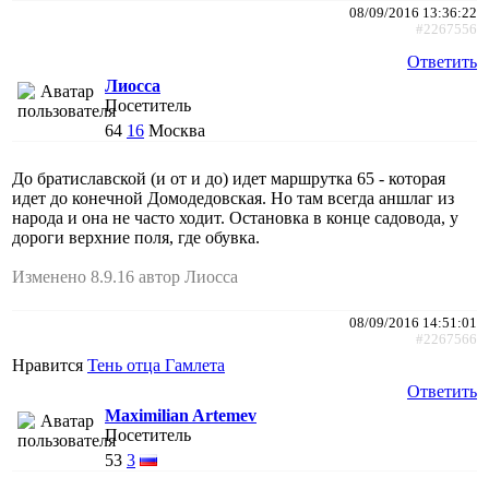
08/09/2016 13:36:22
#2267556
Ответить
Лиосса
Посетитель
64
16
Москва
До братиславской (и от и до) идет маршрутка 65 - которая
идет до конечной Домодедовская. Но там всегда аншлаг из
народа и она не часто ходит. Остановка в конце садовода, у
дороги верхние поля, где обувка.
Изменено 8.9.16 автор Лиосса
08/09/2016 14:51:01
#2267566
Нравится
Тень отца Гамлета
Ответить
Maximilian Artemev
Посетитель
53
3