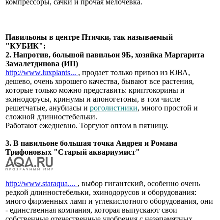
компрессоры, сачки и прочая мелочевка.
Павильоны в центре Птички, так называемый
"КУБИК":
2. Напротив, большой павильон 9Б, хозяйка Маргарита
Замалетдинова (ИП)
http://www.luxplants...
, продает только привоз из ЮВА,
дешево, очень хорошего качества, бывают все растения,
которые только можно представить: криптокорины и
эхинодорусы, кринумы и апоногетоны, в том числе
решетчатые, анубиасы и
роголистники
, много простой и
сложной длинностебельки.
Работают ежедневно. Торгуют оптом в пятницу.
3. В павильоне большая точка Андрея и Романа
Трифоновых "Старый аквариумист"
http://www.staraqua....
, выбор гигантский, особенно очень
редкой длинностебельки, эхинодорусов и оборудования:
много фирменных ламп и углекислотного оборудования, они
- единственная компания, которая выпускают свои
собственные отечественные удобрения с незапамятных