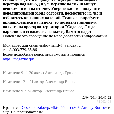
перехода над МКАД и ул. Верхние поля - 10 минут
пешком - и вы на птичке. Уверяю вас - вы получите
дополнительный заряд бодрости, посмотрите на лес и
избавитесь от лишних калорий. Если же попробуете
припарковаться на птичке, то потратите минимум
полчаса на проезд по территории "Садовода" и до
парковки, и столько же на выезд. Вам это надо?
Обновляю это сообщение по мере добавления информации.
Мой адрес для связи ershov-sandy@yandex.ru
тел 8-903-779-35-86
Более подробные репортажи смотри в подписи
https://magazinaqua....
Изменено 9.11.20 автор Александр Ершов
Изменено 12.1.21 автор Александр Ершов
Изменено 9.2.24 автор Александр Ершов
12/04/2014 20:49:22
#1962468
Нравится
Diesell
,
kazakovp
,
viktor55
,
user367
,
Andrey Borisov
и
еще
119 пользователям