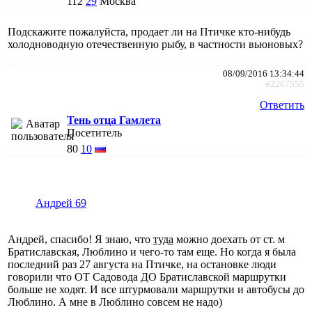
112
29
Москва
Подскажите пожалуйста, продает ли на Птичке кто-нибудь
холодноводную отечественную рыбу, в частности вьюновых?
08/09/2016 13:34:44
#2267555
Ответить
Тень отца Гамлета
Посетитель
80
10
Андрей 69
Андрей, спасибо! Я знаю, что
туда
можно доехать от ст. м
Братиславская, Люблино и чего-то там еще. Но когда я была
последний раз 27 августа на Птичке, на остановке люди
говорили что ОТ Садовода ДО Братиславской маршрутки
больше не ходят. И все штурмовали маршрутки и автобусы до
Люблино. А мне в Люблино совсем не надо)