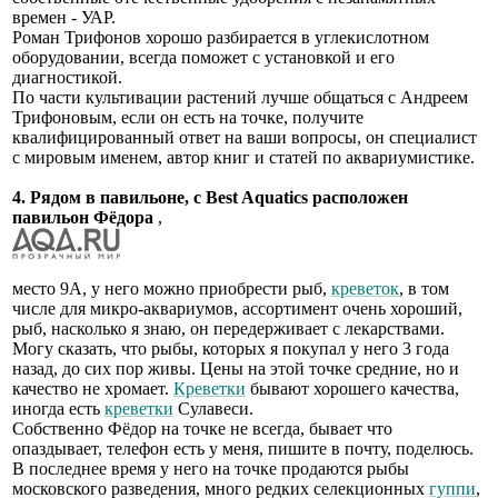
времен - УАР.
Роман Трифонов хорошо разбирается в углекислотном
оборудовании, всегда поможет с установкой и его
диагностикой.
По части культивации растений лучше общаться с Андреем
Трифоновым, если он есть на точке, получите
квалифицированный ответ на ваши вопросы, он специалист
с мировым именем, автор книг и статей по аквариумистике.
4. Рядом в павильоне, с Best Aquatics расположен
павильон Фёдора
,
место 9А, у него можно приобрести рыб,
креветок
, в том
числе для микро-аквариумов, ассортимент очень хороший,
рыб, насколько я знаю, он передерживает с лекарствами.
Могу сказать, что рыбы, которых я покупал у него 3 года
назад, до сих пор живы. Цены на этой точке средние, но и
качество не хромает.
Креветки
бывают хорошего качества,
иногда есть
креветки
Сулавеси.
Собственно Фёдор на точке не всегда, бывает что
опаздывает, телефон есть у меня, пишите в почту, поделюсь.
В последнее время у него на точке продаются рыбы
московского разведения, много редких селекционных
гуппи
,