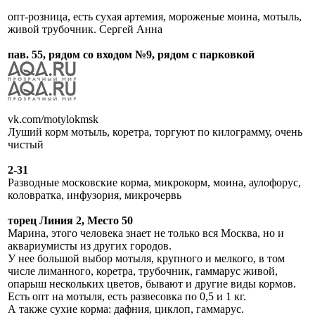
опт-розница, есть сухая артемия, мороженые моина, мотыль,
живой трубочник. Сергей Анна
пав. 55, рядом со входом №9, рядом с парковкой
vk.com/motylokmsk
Луший корм мотыль, коретра, торгуют по килограмму, очень
чистый
2-31
Разводные московские корма, микрокорм, моина, аулофорус,
коловратка, инфузория, микрочервь
торец Линия 2, Место 50
Марина, этого человека знает не только вся Москва, но и
аквариумисты из других городов.
У нее большой выбор мотыля, крупного и мелкого, в том
числе лиманного, коретра, трубочник, гаммарус живой,
опарыш нескольких цветов, бывают и другие виды кормов.
Есть опт на мотыля, есть развесовка по 0,5 и 1 кг.
А также сухие корма: дафния, циклоп, гаммарус.