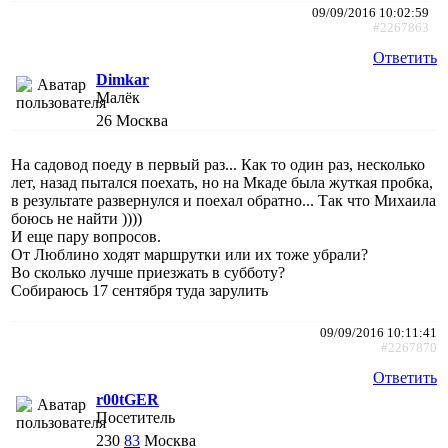
09/09/2016 10:02:59
#2267863
Ответить
Dimkar
Малёк
26
Москва
На садовод поеду в первый раз... Как то один раз, несколько
лет, назад пытался поехать, но на Мкаде была жуткая пробка,
в результате развернулся и поехал обратно... Так что Михаила
боюсь не найти ))))
И еще пару вопросов.
От Люблино ходят маршрутки или их тоже убрали?
Во сколько лучше приезжать в субботу?
Собираюсь 17 сентября туда зарулить
09/09/2016 10:11:41
#2267870
Ответить
r00tGER
Посетитель
230
83
Москва