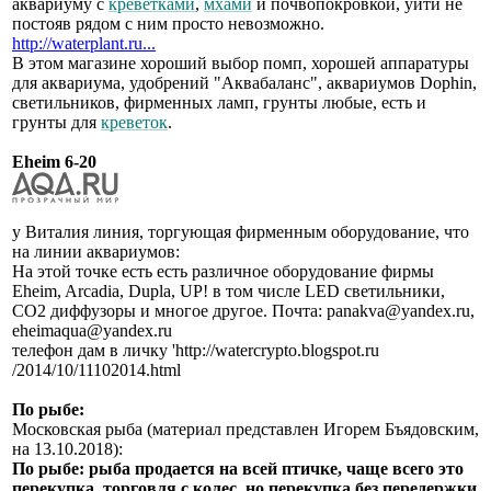
аквариуму с
креветками
,
мхами
и почвопокровкой, уйти не
постояв рядом с ним просто невозможно.
http://waterplant.ru...
В этом магазине хороший выбор помп, хорошей аппаратуры
для аквариума, удобрений "Аквабаланс", аквариумов Dophin,
светильников, фирменных ламп, грунты любые, есть и
грунты для
креветок
.
Eheim 6-20
у Виталия линия, торгующая фирменным оборудование, что
на линии аквариумов:
На этой точке есть есть различное оборудование фирмы
Eheim, Arcadia, Dupla, UP! в том числе LED светильники,
СО2 диффузоры и многое другое. Почта: panakva@yandex.ru,
eheimaqua@yandex.ru
телефон дам в личку 'http://watercrypto.blogspot.ru
/2014/10/11102014.html
По рыбе:
Московская рыба (материал представлен Игорем Бъядовским,
на 13.10.2018):
По рыбе: рыба продается на всей птичке, чаще всего это
перекупка, торговля с колес, но перекупка без передержки