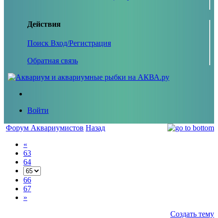
Действия
Поиск
Вход/Регистрация
Обратная связь
Войти
Форум Аквариумистов
Назад
«
63
64
66
67
»
Создать тему