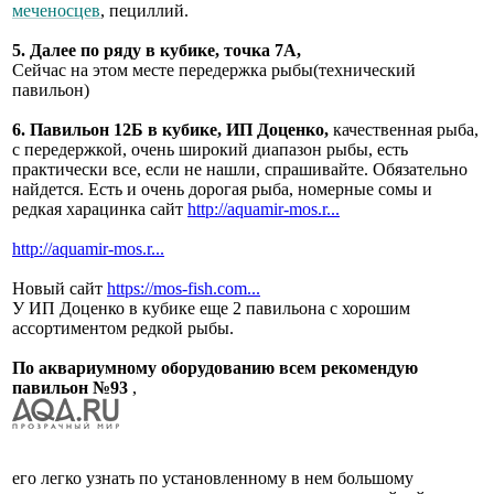
меченосцев
, пециллий.
5. Далее по ряду в кубике, точка 7А,
Сейчас на этом месте передержка рыбы(технический
павильон)
6. Павильон 12Б в кубике, ИП Доценко,
качественная рыба,
с передержкой, очень широкий диапазон рыбы, есть
практически все, если не нашли, спрашивайте. Обязательно
найдется. Есть и очень дорогая рыба, номерные сомы и
редкая харацинка сайт
http://aquamir-mos.r...
http://aquamir-mos.r...
Новый сайт
https://mos-fish.com...
У ИП Доценко в кубике еще 2 павильона с хорошим
ассортиментом редкой рыбы.
По аквариумному оборудованию всем рекомендую
павильон №93
,
его легко узнать по установленному в нем большому