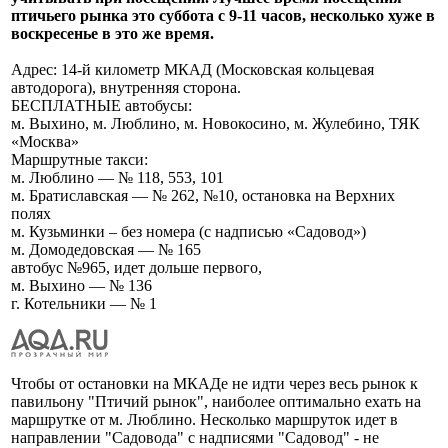
птичьего рынка это суббота с 9-11 часов, несколько хуже в
воскресенье в это же время.
Адрес: 14-й километр МКАД (Московская кольцевая
автодорога), внутренняя сторона.
БЕСПЛАТНЫЕ автобусы:
м. Выхино, м. Люблино, м. Новокосино, м. Жулебино, ТЯК
«Москва»
Маршрутные такси:
м. Люблино — № 118, 553, 101
м. Братиславская — № 262, №10, остановка на Верхних
полях
м. Кузьминки – без номера (с надписью «Садовод»)
м. Домодедовская — № 165
автобус №965, идет дольше первого,
м. Выхино — № 136
г. Котельники — № 1
Чтобы от остановки на МКАДе не идти через весь рынок к
павильону "Птичий рынок", наиболее оптимально ехать на
маршрутке от м. Люблино. Несколько маршруток идет в
направлении "Садовода" с надписями "Садовод" - не