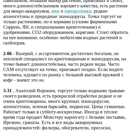
павильонов, большой выбор растений, привозных и своих,
много длинностебельников хорошего качества, есть растения
для микро-аквариумов,
мхи
и
папоротники
, редкие
апоногетоны и природные эхинодорусы. Точка торгует не
только растениями, но и кормами (сухими фирменными
Coppens, JBL и специальными креветочными) и
удобрениями, СО2 оборудованием, корягами. Стоит обратить
на нее внимание, особенно любителям водных растений и
скейперам.
2-06
- Валерий, с ассортиментом достаточно богатым, он
неплохой специалист по криптокоринам и эхинодорусам, на
точке бывает длинностебелька, часто редкие виды. Часто
САМ отсутствует на точке, приезжает поздно. Если видите
человека, идущего по рынку с большой высокой кружкой с
кофе - значит это он.
3-31
, Анатолий Воронин, торгует только водными травами
своего разведения, есть прекрасной отработки редкие и не
очень криптокорины, много крупных эхинодорусов,
апоногетоны, зеленая барклайя, людвигии. Цены гуманные.
Работает только в субботу-воскресенье. Иногда в теплое
время года продает Монстеру вариегату с белыми листьями,
Ирезине, гранаты. Есть и все виды аквариумных
принадлежностей: фильтры, обогреватели, присоски,