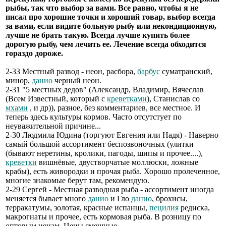
рыбы, так что выбор за вами. Все равно, чтобы я не
писал про хорошие точки и хороший товар, выбор всегда
за вами, если видите больную рыбу или некондиционную,
лучше не брать такую. Всегда лучше купить более
дорогую рыбу, чем лечить ее. Лечение всегда обходится
гораздо дороже.
2-33 Местный развод - неон, расбора,
барбус
суматранский,
минор,
данио
черный неон.
2-31 "5 местных дедов" (Александр, Владимир, Вячеслав
(Всем Известный, который с
креветками
), Станислав со
мхами
, и др)), разное, без комментариев, все местное. И
теперь здесь культуры кормов. Часто отсутстует по
неуважительной причине...
2-30 Людмила Юдина (торгуют Евгения или Надя) - Наверно
самый большой ассортимент беспозвоночных (улитки
(бывают неретины, кролики, пагоды, шипы и прочее....),
креветки
вишнёвые, двустворчатые моллюски, ложные
крабы), есть живородки и прочая рыба. Хорошо пролеченное,
многие знакомые берут там, рекомендую.
2-29 Сергей - Местная разводная рыба - ассортимент иногда
меняется бывает много
данио
и Гло
данио
, брохисы,
терракатумы, золотая, красные испанцы,
пецилия
редиска,
макрогнаты и прочее, есть кормовая рыба. В розницу по
оптовым ценам. Цены смешные.