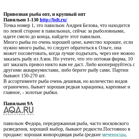
Привозная рыба опт, и крупный опт
Павильон 1-130
http://bdt.ru/
Точка номер 1, это павильон Андрея Белова, что находится
по левой стороне в павильонах, сейчас за рыболовными,
идите смело до конца, найдете этот павильон.
Много рыбы по очень хорошей цене, качество хорошее, если
нужно много рыбы, то следует обратиться к Ольге, она
может посоветовать, когда лучше подъехать, через нее можно
заказать рыбу из Азии. Но учтите, что это оптовая фирма, 10
шт заказать привоз никто вам не даст. Либо кооперируйтесь с
другими аквариумистами, либо берите рыбу сами. Партии
бывают 150-270 шт.
В ассортименте рыба очень дешевая, но количество видов
ограничено, бывает хорошая редкая харацинка, карповые и
главное, - золотые рыбки.
Павильон 9А
павильон Федора, передержанная рыба, часто московского
разведения, хороший выбор, бывают редкости.Постоянно в
продаже: хорошая живородящая рыба (редкие
меченосцы
,