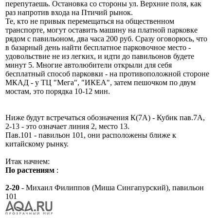
перепутаешь. Остановка со стороны ул. Верхние поля, как
раз напротив входа на Птичий рынок.
Те, кто не привык перемещаться на общественном
транспорте, могут оставить машину на платной парковке
рядом с павильоном, два часа 200 руб. Сразу оговорюсь, что
в базарный день найти бесплатное парковочное место -
удовольствие не из легких, и идти до павильонов будете
минут 5. Многие автолюбители открыли для себя
бесплатный способ парковки - на противоположной стороне
МКАД - у ТЦ "Мега", "ИКЕА", затем пешочком по двум
мостам, это порядка 10-12 мин.
Ниже будут встречаться обозначения К(7А) - Кубик пав.7А,
2-13 - это означает линия 2, место 13.
Пав.101 - павильон 101, они расположены ближе к
китайскому рынку.
Итак начнем:
По растениям
:
2-20
- Михаил Филиппов (Миша Сингапурский), павильон
101