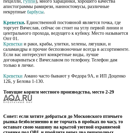
пецилли,
гуппи
), много харацинки, хорошего качества
апистограммы рамирези, нанностомусы, различные
некрупные
барбусы
.
Креветки
.
Единственной постоянной является точка, где
торгует Вячеслав, сейчас он стоит на углу первой линии и
центрального прохода, ведущего к кубику. Место называется
Опт 01.
Креветки
и раки, крабы, улитки, хелены, лягушки, и
саламандры и прочие беспозвоночные всегда в ассортименте.
Если вас интересуют конкретные виды, лучше
договариваться с Вячеславом по телефону. Телефон дам
только в личке.
Креветки
Амано часто бывают у Федора 9А, и ИП Доценко
12Б, у Белова 1-130.
Тонущие коряги местного производства, место 2-29
Совет: если хотите добраться до Московского птичьего
рынка безболезненно и не торчать в пробках по часу, то
оставьте свою машину на крытой уютной охраняемой
стоянке под OBI, и пройдите через два пешеходных