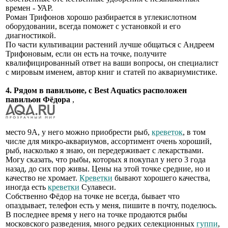
времен - УАР.
Роман Трифонов хорошо разбирается в углекислотном
оборудовании, всегда поможет с установкой и его
диагностикой.
По части культивации растений лучше общаться с Андреем
Трифоновым, если он есть на точке, получите
квалифицированный ответ на ваши вопросы, он специалист
с мировым именем, автор книг и статей по аквариумистике.
4. Рядом в павильоне, с Best Aquatics расположен
павильон Фёдора
,
место 9А, у него можно приобрести рыб,
креветок
, в том
числе для микро-аквариумов, ассортимент очень хороший,
рыб, насколько я знаю, он передерживает с лекарствами.
Могу сказать, что рыбы, которых я покупал у него 3 года
назад, до сих пор живы. Цены на этой точке средние, но и
качество не хромает.
Креветки
бывают хорошего качества,
иногда есть
креветки
Сулавеси.
Собственно Фёдор на точке не всегда, бывает что
опаздывает, телефон есть у меня, пишите в почту, поделюсь.
В последнее время у него на точке продаются рыбы
московского разведения, много редких селекционных
гуппи
,