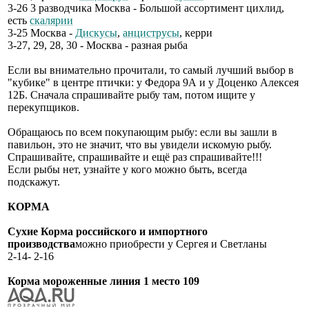
3-26 3 разводчика Москва - Большой ассортимент цихлид,
есть
скалярии
3-25 Москва -
Дискусы
,
анциструсы
, керри
3-27, 29, 28, 30 - Москва - разная рыба
Если вы внимательно прочитали, то самый лучший выбор в
"кубике" в центре птички: у Федора 9А и у Доценко Алексея
12Б. Сначала спрашивайте рыбу там, потом ищите у
перекупщиков.
Обращаюсь по всем покупающим рыбу: если вы зашли в
павильон, это не значит, что вы увидели искомую рыбу.
Спрашивайте, спрашивайте и ещё раз спрашивайте!!!
Если рыбы нет, узнайте у кого можно быть, всегда
подскажут.
КОРМА
Сухие Корма российского и импортного
производства
можно приобрести у Сергея и Светланы
2-14- 2-16
Корма мороженные линия 1 место 109