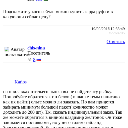
Подскажите у кого сейчас можно купить гарра руфа и в
какую они сейчас цену?
10/09/2016 12:33:49
#2268205
Ответить
chis-nina
Посетитель
51
8
Karlos
на прилавках птичьего рынка вы не найдете эту рыбку.
Попробуйте обратится к ип белов ( в шапке темы написано
как их найти) ольге можно ли заказать. Но вам придется
забирать минимум большой пакет( количество может
доходить до 200 шт). Т.к. сказать индивидуальный заказ. Так
же можете обратится в видном владимир желтоног. Он тоже
занимается поставками , но у него только тайланд.
Зоомагазин водяной. Если интересно номер могу дать в