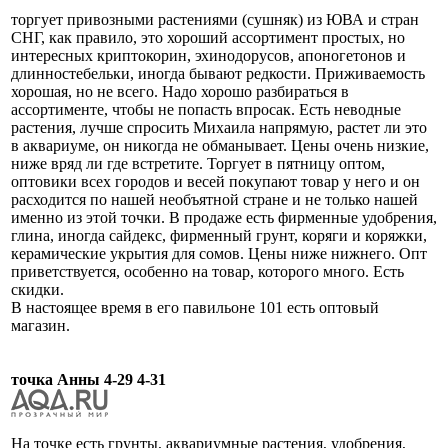
торгует привозными растениями (сушняк) из ЮВА и стран
СНГ, как правило, это хороший ассортимент простых, но
интересных криптокорин, эхинодорусов, апоногетонов и
длинностебельки, иногда бывают редкости. Приживаемость
хорошая, но не всего. Надо хорошо разбираться в
ассортименте, чтобы не попасть впросак. Есть неводные
растения, лучше спросить Михаила напрямую, растет ли это
в аквариуме, он никогда не обманывает. Цены очень низкие,
ниже вряд ли где встретите. Торгует в пятницу оптом,
оптовики всех городов и весей покупают товар у него и он
расходится по нашей необъятной стране и не только нашей
именно из этой точки. В продаже есть фирменные удобрения,
глина, иногда сайдекс, фирменный грунт, коряги и коряжки,
керамические укрытия для сомов. Цены ниже нижнего. Опт
приветствуется, особенно на товар, которого много. Есть
скидки.
В настоящее время в его павильоне 101 есть оптовый
магазин.
точка Анны 4-29 4-31
На точке есть грунты, аквариумные растения, удобрения,