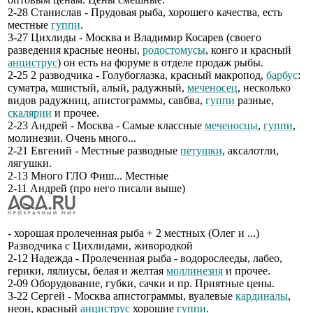
2-28 Станислав - Прудовая рыба, хорошего качества, есть
местные
гуппи
.
3-27 Цихлиды - Москва и Владимир Косарев (своего
разведения красные неоны,
родостомусы
, конго и красный
анциструс
) он есть на форуме в отделе продаж рыбы.
2-25 2 разводчика - Голубоглазка, красный макропод,
барбус
:
суматра, мшистый, алый, радужный,
меченосец
, несколько
видов радужниц, апистограммы, савбва,
гуппи
разные,
скалярии
и прочее.
2-23 Андрей - Москва - Самые классные
меченосцы
,
гуппи
,
молинезии. Очень много...
2-21 Евгений - Местные разводные
петушки
, аксалотли,
лягушки.
2-13 Много ГЛО Фиш... Местные
2-11 Андрей (про него писали выше)
- хорошая пролеченная рыба + 2 местных (Олег и ...)
Разводчика с Цихлидами, живородкой
2-12 Надежда - Пролеченная рыба - водорослееды, лабео,
герики, лялиусы, белая и желтая
моллинезия
и прочее.
2-09 Оборудование, губки, сачки и пр. Приятные цены.
3-22 Сергей - Москва апистограммы, вуалевые
кардиналы
,
неон, красный
анциструс
хорошие
гуппи
.