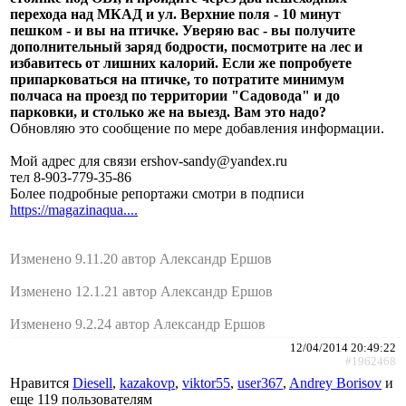
перехода над МКАД и ул. Верхние поля - 10 минут
пешком - и вы на птичке. Уверяю вас - вы получите
дополнительный заряд бодрости, посмотрите на лес и
избавитесь от лишних калорий. Если же попробуете
припарковаться на птичке, то потратите минимум
полчаса на проезд по территории "Садовода" и до
парковки, и столько же на выезд. Вам это надо?
Обновляю это сообщение по мере добавления информации.
Мой адрес для связи ershov-sandy@yandex.ru
тел 8-903-779-35-86
Более подробные репортажи смотри в подписи
https://magazinaqua....
Изменено 9.11.20 автор Александр Ершов
Изменено 12.1.21 автор Александр Ершов
Изменено 9.2.24 автор Александр Ершов
12/04/2014 20:49:22
#1962468
Нравится
Diesell
,
kazakovp
,
viktor55
,
user367
,
Andrey Borisov
и
еще
119 пользователям