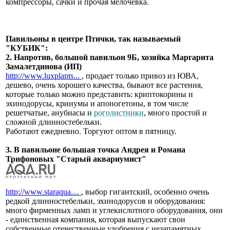
компрессоры, сачки и прочая мелочевка.
Павильоны в центре Птички, так называемый
"КУБИК":
2. Напротив, большой павильон 9Б, хозяйка Маргарита
Замалетдинова (ИП)
http://www.luxplants...
, продает только привоз из ЮВА,
дешево, очень хорошего качества, бывают все растения,
которые только можно представить: криптокорины и
эхинодорусы, кринумы и апоногетоны, в том числе
решетчатые, анубиасы и
роголистники
, много простой и
сложной длинностебельки.
Работают ежедневно. Торгуют оптом в пятницу.
3. В павильоне большая точка Андрея и Романа
Трифоновых "Старый аквариумист"
http://www.staraqua....
, выбор гигантский, особенно очень
редкой длинностебельки, эхинодорусов и оборудования:
много фирменных ламп и углекислотного оборудования, они
- единственная компания, которая выпускают свои
собственные отечественные удобрения с незапамятных