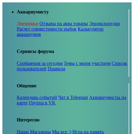
Аквариумисту
Дневники
Отзывы на аква товары
Энциклопедия
Расчет совместимости рыбок
Калькулятор
аквариумов
Сервисы форума
Сообщения за сегодня
Темы с моим участием
Список
пользователей
Правила
Общение
Календарь событий
Чат в Telegram
Аквариумисты на
карте
Группа в VK
Интересно
Наши Магазины
Мы все :)
Игра на память