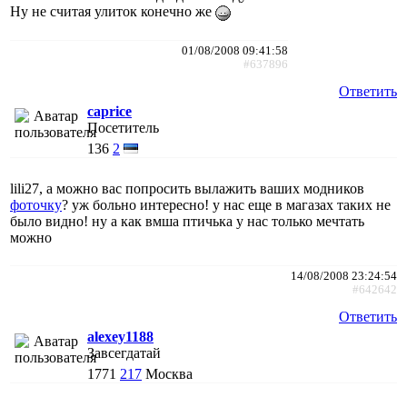
Ну не считая улиток конечно же
01/08/2008 09:41:58
#637896
Ответить
caprice
Посетитель
136
2
lili27, а можно вас попросить вылажить ваших модников
фоточку
? уж больно интересно! у нас еще в магазах таких не
было видно! ну а как вмша птичька у нас только мечтать
можно
14/08/2008 23:24:54
#642642
Ответить
alexey1188
Завсегдатай
1771
217
Москва