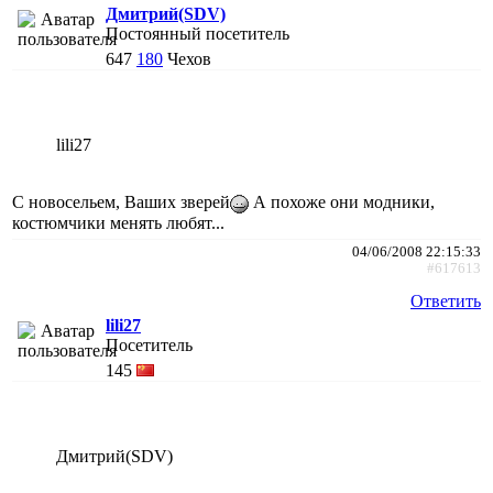
Дмитрий(SDV)
Постоянный посетитель
647
180
Чехов
lili27
С новосельем, Ваших зверей
А похоже они модники,
костюмчики менять любят...
04/06/2008 22:15:33
#617613
Ответить
lili27
Посетитель
145
Дмитрий(SDV)