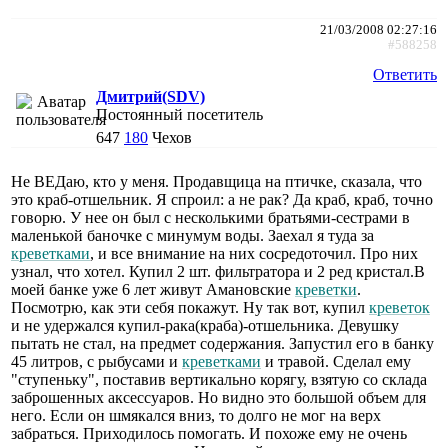
21/03/2008 02:27:16
#588258
Ответить
Дмитрий(SDV)
Постоянный посетитель
647
180
Чехов
Не ВЕДаю, кто у меня. Продавщица на птичке, сказала, что
это краб-отшельник. Я спроил: а не рак? Да краб, краб, точно
говорю. У нее он был с несколькими братьями-сестрами в
маленькой баночке с минумум воды. Заехал я туда за
креветками
, и все внимание на них сосредоточил. Про них
узнал, что хотел. Купил 2 шт. фильтратора и 2 ред кристал.В
моей банке уже 6 лет живут Амановские
креветки
.
Посмотрю, как эти себя покажут. Ну так вот, купил
креветок
и не удержался купил-рака(краба)-отшельника. Девушку
пытать не стал, на предмет содержания. Запустил его в банку
45 литров, с рыбусами и
креветками
и травой. Сделал ему
"ступеньку", поставив вертикально корягу, взятую со склада
заброшенных аксессуаров. Но видно это большой объем для
него. Если он шмякался вниз, то долго не мог на верх
забраться. Приходилось помогать. И похоже ему не очень