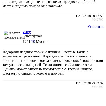
в последние выходные на птичке их продавали в 2 или 3
местах, видимо привоз был какой-то.
15/08/2008 08:17:59
#642700
Ответить
Zorg
Завсегдатай
1741
10
Москва
Подарили недавно троих, с птички. Светлые такие в
зеленоватых раковинах. Пару дней активно осваивали
пространство, потом двое зарылись в кокосовый торф и сидят
там уже несколько дней. То ли линять собрались, то ли.......
Однако, может откопать посмотреть? А третий, ничего,
шастает по банке по коряге и шнурам
17/08/2008 23:22:37
#643397