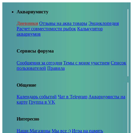
Аквариумисту
Дневники
Отзывы на аква товары
Энциклопедия
Расчет совместимости рыбок
Калькулятор
аквариумов
Сервисы форума
Сообщения за сегодня
Темы с моим участием
Список
пользователей
Правила
Общение
Календарь событий
Чат в Telegram
Аквариумисты на
карте
Группа в VK
Интересно
Наши Магазины
Мы все :)
Игра на память