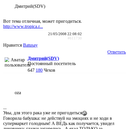
Дмитрий(SDV)
Вот тема отличная, может пригодиться.
http://www.tropica.r...
21/05/2008 22:08:02
#611730
Нравится
Batusay
Ответить
Дмитрий(SDV)
Постоянный посетитель
647
180
Чехов
oza
...
Увы, для этого рака уже не пригодиться
Говорила бабушка: не действуй на эмоциях и не ходи в
супермаркет голодным! А ВЕДь как получается, увидел
диковинку, глазки загорелись...А ехал ТОЛЬКО за