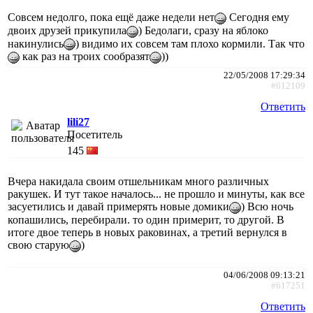
Совсем недолго, пока ещё даже недели нет
Сегодня ему
двоих друзей прикупила
) Бедолаги, сразу на яблоко
накинулись
) видимо их совсем там плохо кормили. Так что
как раз на троих сообразят
))
22/05/2008 17:29:34
#612109
Ответить
lili27
Посетитель
145
Вчера накидала своим отшельникам много различных
ракушек. И тут такое началось... не прошло и минуты, как все
засуетились и давай примерять новые домики
) Всю ночь
копашились, перебирали. то один примерит, то другой. В
итоге двое теперь в новых раковинах, а третий вернулся в
свою старую
)
04/06/2008 09:13:21
#617251
Ответить