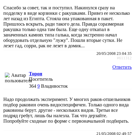
Спасибо за совет, так и поступил. Накинулся сразу на
подделку в виде корзинки с ракушками. Привез ее несколько
лет назад из Египта. Стояла она упакованная в пакет.
Пришлось вскрыть, ради такого дела. Правда соразмерная
ракушка только одна там была. Еще одну откапал в
заначенных камнях типа галька, когда экстренно начал
оборудовать отдельную "лужу". Пошли вторые сутки. Не
лезет гад, сорри, рак не лезет в домик...
20/05/2008 23:04:35
#611312
Ответить
Торон
Посетитель
364
9
Владивосток
Надо продолжать эксперимент. У многих раков-отшельников
подбор раковин очень видоспецифичен. Только одного вида
раковины берут. другие - нескольких видов. Третьи все
подряд гребут, лишь бы налезла. Так что дерзайте.
Попробуйте сходные по форме с первоначальной подбирать.
21/05/2008 02:49:57