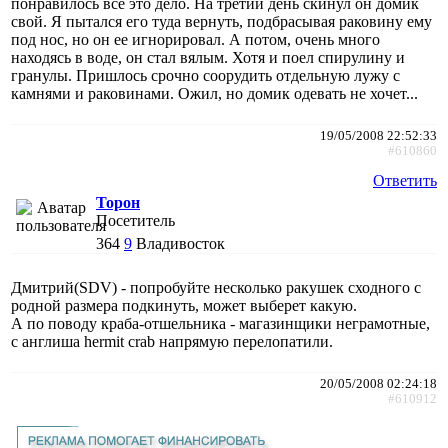
понравилось все это дело. На третий день скинул он домик
свой. Я пытался его туда вернуть, подбрасывая раковину ему
под нос, но он ее игнорировал. А потом, очень много
находясь в воде, он стал вялым. Хотя и поел спирулину и
гранулы. Пришлось срочно соорудить отдельную лужу с
камнями и раковинами. Ожил, но домик одевать не хочет...
19/05/2008 22:52:33
#610860
Ответить
Торон
Посетитель
364
9
Владивосток
Дмитрий(SDV) - попробуйте несколько ракушек сходного с
родной размера подкинуть, может выберет какую.
А по поводу краба-отшельника - магазинщики неграмотные,
с англиша hermit crab напрямую перелопатили.
20/05/2008 02:24:18
#610912