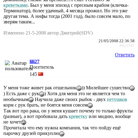
креветками
. Был у меня эпизод с пресным крабом (кличка-
Терминатор), более удачный, 4 месяца прожил. Но это уже
другая тема. А инфы тогда (2001 год), было совсем мало, по
зверям таким...
Изменено 21-5-2008 автор Дмитрий(SDV)
21/05/2008 22:36:58
#611741
Ответить
lili27
Посетитель
145
У меня тоже живет рак отшельник
)) Милейшее сушество
) Есть даже с рук
) Хотя для меня это не является чем то
необычным
Научила даже своих рыбок - двух
петушков
корм с рук брать, не боятся меня совсем
Так вот про рака, он у меня кушает почему то только фрукты
(разные), а вот пробовала дать
креветку
или мидию, вообще
не хочет
Прочитала что ему нужна компания, так что пойду ещё
парочку друзей прикуплю