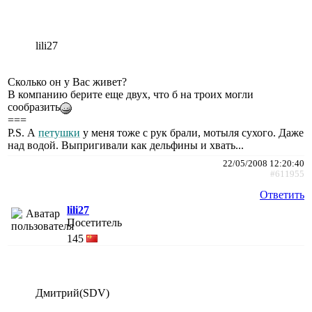
lili27
Сколько он у Вас живет?
В компанию берите еще двух, что б на троих могли
сообразить
===
P.S. А
петушки
у меня тоже с рук брали, мотыля сухого. Даже
над водой. Выпригивали как дельфины и хвать...
22/05/2008 12:20:40
#611955
Ответить
lili27
Посетитель
145
Дмитрий(SDV)