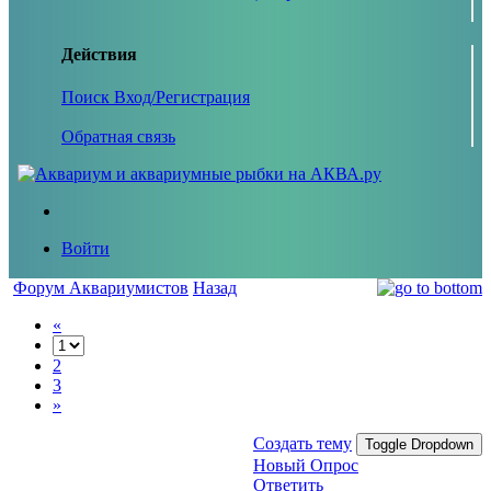
Действия
Поиск
Вход/Регистрация
Обратная связь
Войти
Форум Аквариумистов
Назад
«
2
3
»
Создать тему
Toggle Dropdown
Новый Опрос
Ответить