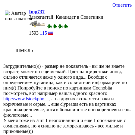
Ответить
Imp737
Завсегдатай, Кандидат в Советники
1593
115
IIIMEJIb
Затруднительно))) - размер не показатель - вы же не знаете
возраст, может он еще мелкий. Цвет панциря тоже иногда
сильно отличается даже у одного вида... Вообще с
определением путаница, как и со внятной информацией по
ним((( Попробуйте в поиске по картинкам Coenobita
посмотреть, вот например нашла одного красного
http://www.istockpho...
, а на других фотках эти раки и
коричневые и серые..., еще clypeatus есть на картинках
красно-коричневые, хотя в большинстве они коричнево-серо-
фиолетовые...
У меня тоже из 7шт 1 неопознанный и еще 1 опознанный с
сомнениями, но я сильно не заморачиваюсь - все милые и
прикольные)))