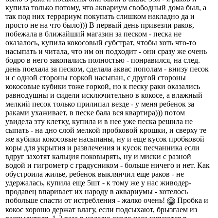
купила только потому, что аквариум свободный дома был, а
так под них террариум покупать слишком накладно да и
просто не на что было))) В первый день привезли раков,
побежала в ближайший магазин за песком - песка не
оказалось, купила кокосовый субстрат, чтобы хоть что-то
насыпать и читала, что им он подходит - они сразу же очень
бодро в него закопались полностью - понравился, на след.
день поехала за песком, сделала аквас пополам - внизу песок
и с одной стороны горкой насыпан, с другой стороны
кокосовые кубики тоже горкой, но к песку раки оказались
равнодушны и сидели исключительно в кокосе, а влажный
мелкий песок только прилипал везде - у меня ребенок за
раками ухаживает, в песке бала вся квартира))) потом
увидела эту клетку, купила и в нее уже песка решила не
сыпать - на дно слой мелкой пробковой крошки, и сверху те
же кубики кокосовые насыпаны, ну и еще кусок пробковой
коры для укрытия и развлечения и кусок песчанника если
вдруг захотят кальция поковырять, ну и миски с разной
водой и гигрометр с градусником - больше ничего и нет. Как
обустроила жилье, ребенок выклянчил еще раков - не
удержалась, купила еще 5шт - к тому же у нас живодер-
продавец впаривает их народу в аквариумы - хотелось
побольше спасти от истребления - жалко очень!
Пробка и
кокос хорошо держат влагу, если подсыхают, брызгаем из