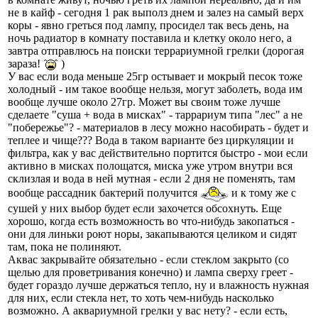
не в кайф - сегодня 1 рак выполз днем и залез на самый верх
коры - явно греться под лампу, просидел так весь день, на
ночь радиатор в комнату поставила и клетку около него, а
завтра отправлюсь на поиски террариумной грелки (дорогая
зараза!
)
У вас если вода меньше 25гр остывает и мокрый песок тоже
холодный - им такое вообще нельзя, могут заболеть, вода им
вообще лучше около 27гр. Может вы своим тоже лучше
сделаете "суша + вода в мисках" - таррариум типа "лес" а не
"побережье"? - материалов в лесу можно насобирать - будет и
теплее и чище??? Вода в таком варианте без циркуляции и
фильтра, как у вас действительно портится быстро - мои если
активно в мисках полощатся, миска уже утром внутри вся
склизлая и вода в ней мутная - если 2 дня не поменять, там
вообще рассадник бактерий получится
и к тому же с
сушей у них выбор будет если захочется обсохнуть. Еще
хорошо, когда есть возможность во что-нибудь закопаться -
они для линьки роют норы, закапываются целиком и сидят
там, пока не полиняют.
Аквас закрывайте обязательно - если стеклом закрыто (со
щелью для проветривания конечно) и лампа сверху греет -
будет гораздо лучше держаться тепло, ну и влажность нужная
для них, если стекла нет, то хоть чем-нибудь насколько
возможно. А аквариумной грелки у вас нету? - если есть,