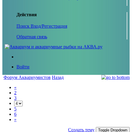
Действия
Поиск
Вход/Регистрация
Обратная связь
Войти
Форум Аквариумистов
Назад
«
2
3
5
6
»
Создать тему
Toggle Dropdown