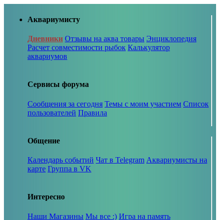
Аквариумисту
Дневники
Отзывы на аква товары
Энциклопедия
Расчет совместимости рыбок
Калькулятор
аквариумов
Сервисы форума
Сообщения за сегодня
Темы с моим участием
Список
пользователей
Правила
Общение
Календарь событий
Чат в Telegram
Аквариумисты на
карте
Группа в VK
Интересно
Наши Магазины
Мы все :)
Игра на память