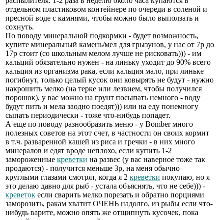
распылителя. 1-2 раза в неделю около часа купаются в
отдельном пластиковом контейнере по очереди в соленой и
пресной воде с камнями, чтобы можно было выползать и
сохнуть.
По поводу минеральной подкормки - будет возможность,
купите минеральный камень/мел для грызунов, у нас от 7р до
17р стоит (со школьным мелом лучше не рисковать))) - им
кальций обязательно нужен - на линьку уходит до 90% всего
кальция из организма рака, если кальция мало, при линьке
погибнут, только целый кусок они ковырять не будут - нужно
накрошить мелко (на терке или лезвием, чтобы получился
порошок), у вас можно на грунт посыпать немного - воду
будут пить и мела заодно поедят))) или на еду понемногу
сыпать периодически - тоже что-нибудь попадет.
А еще по поводу разнообразить меню - у Bomber много
полезных советов на этот счет, в частности он своих кормит
в т.ч. разваренной кашей из риса и гречки - в них много
минералов и едят вроде неплохо, если купить 1-2
замороженные
креветки
на развес (у вас наверное тоже так
продаются) - получится меньше 3р, на меня обычно
круглыми глазами смотрят, когда я 2
креветки
покупаю, но я
это делаю давно для рыб - устала объяснять, что не себе))) -
креветок
если сварить мелко порезать и обратно порциями
заморозить, ракам хватит ОЧЕНЬ надолго, из рыбы если что-
нибудь варите, можно опять же отщипнуть кусочек, пока