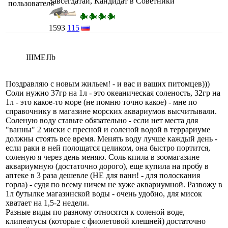
Завсегдатай, Кандидат в Советники
1593
115
IIIMEJIb
Поздравляю с новым жильем! - и вас и ваших питомцев)))
Соли нужно 37гр на 1л - это океаническая соленость, 32гр на
1л - это какое-то море (не помню точно какое) - мне по
справочнику в магазине морских аквариумов высчитывали.
Соленую воду ставьте обязательно - если нет места для
"ванны" 2 миски с пресной и соленой водой в террариуме
должны стоять все время. Менять воду лучше каждый день -
если раки в ней полощатся целиком, она быстро портится,
соленую я через день меняю. Соль кпила в зоомагазине
аквариумную (достаточно дорого), еще купила на пробу в
аптеке в 3 раза дешевле (НЕ для ванн! - для полоскания
горла) - судя по всему ничем не хуже аквариумной. Развожу в
1л бутылке магазинской воды - очень удобно, для мисок
хватает на 1,5-2 недели.
Разные виды по разному относятся к соленой воде,
клипеатусы (которые с фиолетовой клешней) достаточно