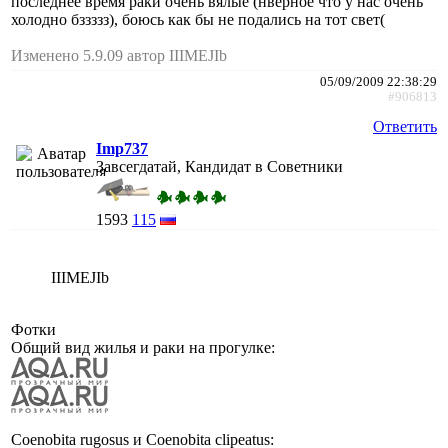
последнее время раки очень вялые (нверное что у нас очень
холодно бззззз), боюсь как бы не подались на тот свет(
Изменено 5.9.09 автор IIIMEJIb
05/09/2009 22:38:29
#906813
Ответить
Imp737
Завсегдатай, Кандидат в Советники
1593
115
IIIMEJIb
Фотки
Общий вид жилья и раки на прогулке:
Coenobita rugosus и Coenobita clipeatus: