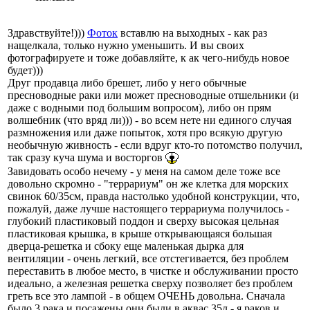
Здравствуйте!)))
Фоток
вставлю на выходных - как раз
нащелкала, только нужно уменьшить. И вы своих
фотографируете и тоже добавляйте, к ак чего-нибудь новое
будет)))
Друг продавца либо брешет, либо у него обычные
пресноводные раки или может пресноводные отшельники (и
даже с водными под большим вопросом), либо он прям
волшебник (что вряд ли))) - во всем нете ни единого случая
размножения или даже попыток, хотя про всякую другую
необычную живность - если вдруг кто-то потомство получил,
так сразу куча шума и восторгов
Завидовать особо нечему - у меня на самом деле тоже все
довольно скромно - "террариум" он же клетка для морских
свинок 60/35см, правда настолько удобной конструкции, что,
пожалуй, даже лучше настоящего террариума получилось -
глубокий пластиковый поддон и сверху высокая цельная
пластиковая крышка, в крыше открывающаяся большая
дверца-решетка и сбоку еще маленькая дырка для
вентиляции - очень легкий, все отстегивается, без проблем
переставить в любое место, в чистке и обслуживании просто
идеально, а железная решетка сверху позволяет без проблем
греть все это лампой - в общем ОЧЕНЬ довольна. Сначала
было 3 рака и посажены они были в аквас 35л - я раков и