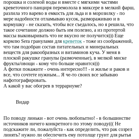
порошка и соленой воды и вместе с мягкими частями
креветочного панциря перемолола в миксере в мелкий фарш,
разлила это варево в емкость для льда и в морозилку - по
мере надобности отламываю кусок, размораживаю и в
кормушку - не сказать, чтобы все съедалось, но я решила, что
такое сочетание должно быть им полезно, а из протертой
массы выковыривать что не вкусно не получится))) Еще
кормлю Sera гранулами для
креветок
- тоже из соображений,
что там подобран состав питательных и минеральных
веществ для ракообразных и витаминов куча. У меня в
плоской ракушке гранулы (размоченные), в мелкой миске
фрукты/овощи - кому что больше нравится)))
А фотки покажите - очень интересно!!! - и жилье и раков и
все, что сочтете нужным... Я че-то своих все забываю
нафотографировать.
А какой у вас обогрев в террариуме?
Видар
По поводу линьки - вот очень любопытно! - в большинстве
источников ничего конкретного по этому поводу((( Не
подскажите ли, пожалуйста - как определить, что рак созрел
линять? нужно ли обеспечить ему потолще грунт для рытья