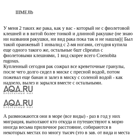
IIIMEJIb
У меня 2 таких же рака, как у вас - который не с фиолетовой
клешней и в витой более тонкой и длинной ракушке (не знаю
ни названия ракушки, ни вид рака пока так и не нашла((( Был
такой оранжевый 1 инвалид с 2-мя ногами, сегодня купила
еще одного такого же, остальные 6шт clipeatus с
фиолетовыми клешнями, 1 вид скорее всего Coenobita
rugosus.
Купленный сегодня рак сожрал все креветочные гранулы,
после чего долго сидел в миске с пресной водой, потом
пожевал еще банан и залез в миску с соленой водой - как
надоело, вылез и зарылся вместе с остальными.
А размножаются они в море (все виды) - раз в год у них
миграция, выползают кто откуда и путешествуют к морю
иногда весьма приличное расстояние, собираются в
некоторых местах по многу тысяч (это в зав. от вида и места