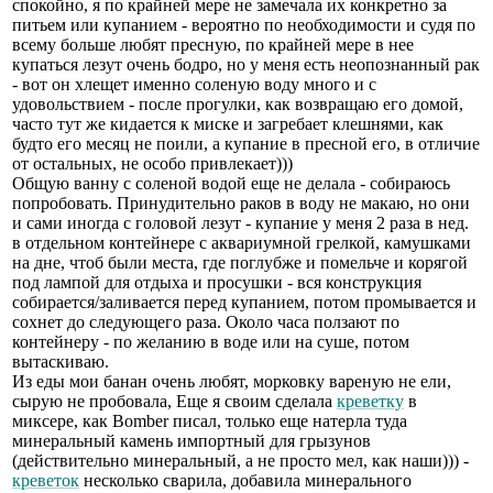
спокойно, я по крайней мере не замечала их конкретно за
питьем или купанием - вероятно по необходимости и судя по
всему больше любят пресную, по крайней мере в нее
купаться лезут очень бодро, но у меня есть неопознанный рак
- вот он хлещет именно соленую воду много и с
удовольствием - после прогулки, как возвращаю его домой,
часто тут же кидается к миске и загребает клешнями, как
будто его месяц не поили, а купание в пресной его, в отличие
от остальных, не особо привлекает)))
Общую ванну с соленой водой еще не делала - собираюсь
попробовать. Принудительно раков в воду не макаю, но они
и сами иногда с головой лезут - купание у меня 2 раза в нед.
в отдельном контейнере с аквариумной грелкой, камушками
на дне, чтоб были места, где поглубже и помельче и корягой
под лампой для отдыха и просушки - вся конструкция
собирается/заливается перед купанием, потом промывается и
сохнет до следующего раза. Около часа ползают по
контейнеру - по желанию в воде или на суше, потом
вытаскиваю.
Из еды мои банан очень любят, морковку вареную не ели,
сырую не пробовала, Еще я своим сделала
креветку
в
миксере, как Bomber писал, только еще натерла туда
минеральный камень импортный для грызунов
(действительно минеральный, а не просто мел, как наши))) -
креветок
несколько сварила, добавила минерального