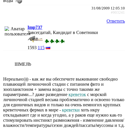
воды"?
31/08/2009 12:05:10
#903241
Ответить
Imp737
Завсегдатай, Кандидат в Советники
1593
115
IIIMEJIb
Нереально))) - как же вы обеспечите выживание свободно
плавающей личиночной стадии с питанием фито и
зоопланктоном + замена воды с точно такими же
параметрами...? даже разведение
креветок
с морской
личиночной стадией весьма проблематично и освоено только
для единичных видов и только на очень немногих крупных
креветочных фермах в мире -
креветки
хоть икру
откладывают где и когда угодно, а у раков еще нужно как-то
стимулировать инстинкт размножения - изменение давления/
влажности/температуры/сезон дождей/пассаты/муссоны и т.д.