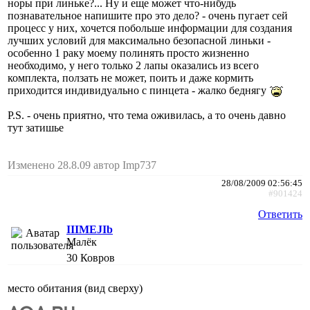
норы при линьке?... Ну и еще может что-нибудь
познавательное напишите про это дело? - очень пугает сей
процесс у них, хочется побольше информации для создания
лучших условий для максимально безопасной линьки -
особенно 1 раку моему полинять просто жизненно
необходимо, у него только 2 лапы оказались из всего
комплекта, ползать не может, поить и даже кормить
приходится индивидуально с пинцета - жалко беднягу
P.S. - очень приятно, что тема оживилась, а то очень давно
тут затишье
Изменено 28.8.09 автор Imp737
28/08/2009 02:56:45
#901424
Ответить
IIIMEJIb
Малёк
30
Ковров
место обитания (вид сверху)