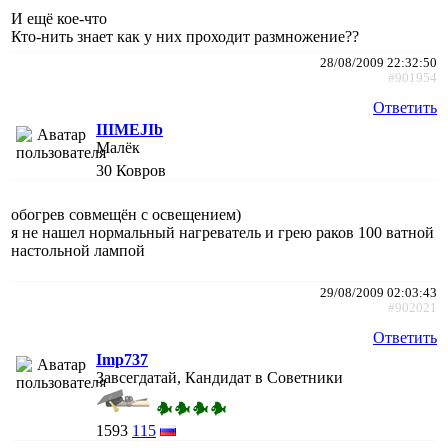
И ещё кое-что
Кто-нить знает как у них проходит размножение??
28/08/2009 22:32:50
#901954
Ответить
IIIMEJIb
Малёк
30
Ковров
обогрев совмещён с освещением)
я не нашел нормальный нагреватель и грею раков 100 ватной
настольной лампой
29/08/2009 02:03:43
#902021
Ответить
Imp737
Завсегдатай, Кандидат в Советники
1593
115