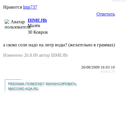
#899269
Нравится
Imp737
Ответить
IIIMEJIb
Малёк
30
Ковров
а скоко соли надо на литр воды? (желательно в граммах)
Изменено 26.8.09 автор IIIMEJIb
26/08/2009 16:03:10
#900179