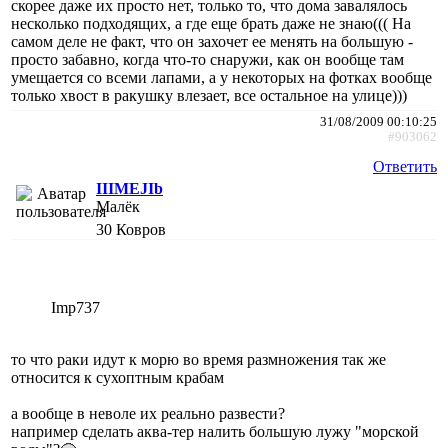
скорее даже их просто нет, только то, что дома завалялось
несколько подходящих, а где еще брать даже не знаю((( На
самом деле не факт, что он захочет ее менять на большую -
просто забавно, когда что-то снаружи, как он вообще там
умещается со всеми лапами, а у некоторых на фотках вообще
только хвост в ракушку влезает, все остальное на улице)))
31/08/2009 00:10:25
#903062
Ответить
IIIMEJIb
Малёк
30
Ковров
Imp737
то что раки идут к морю во время размножения так же
относится к сухоптным крабам
а вообще в неволе их реально развести?
например сделать аква-тер налить большую лужу "морской