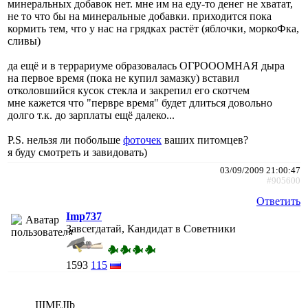
минеральных добавок нет. мне им на еду-то денег не хватат,
не то что бы на минеральные добавки. приходится пока
кормить тем, что у нас на грядках растёт (яблочки, моркоФка,
сливы)
да ещё и в террариуме образовалась ОГРОООМНАЯ дыра
на первое время (пока не купил замазку) вставил
отколовшийся кусок стекла и закрепил его скотчем
мне кажется что "первре время" будет длиться довольно
долго т.к. до зарплаты ещё далеко...
P.S. нельзя ли побольше
фоточек
ваших питомцев?
я буду смотреть и завидовать)
03/09/2009 21:00:47
#905600
Ответить
Imp737
Завсегдатай, Кандидат в Советники
1593
115
IIIMEJIb