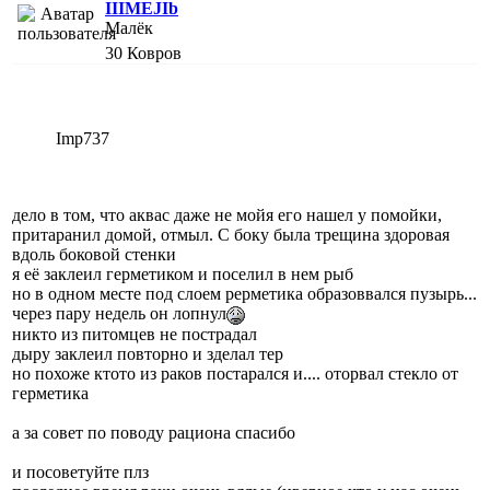
IIIMEJIb
Малёк
30
Ковров
Imp737
дело в том, что аквас даже не мойя его нашел у помойки,
притаранил домой, отмыл. С боку была трещина здоровая
вдоль боковой стенки
я её заклеил герметиком и поселил в нем рыб
но в одном месте под слоем рерметика образоввался пузырь...
через пару недель он лопнул
никто из питомцев не пострадал
дыру заклеил повторно и зделал тер
но похоже ктото из раков постарался и.... оторвал стекло от
герметика
а за совет по поводу рациона спасибо
и посоветуйте плз