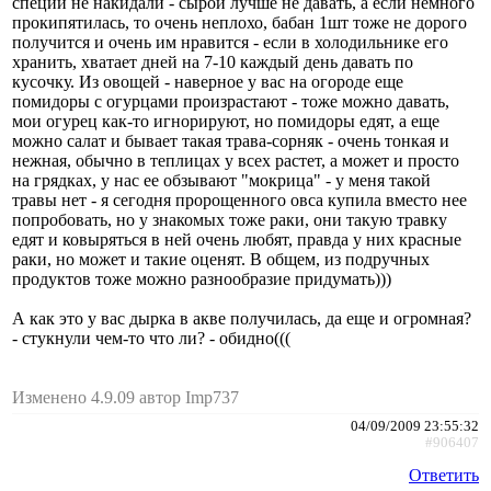
специй не накидали - сырой лучше не давать, а если немного
прокипятилась, то очень неплохо, бабан 1шт тоже не дорого
получится и очень им нравится - если в холодильнике его
хранить, хватает дней на 7-10 каждый день давать по
кусочку. Из овощей - наверное у вас на огороде еще
помидоры с огурцами произрастают - тоже можно давать,
мои огурец как-то игнорируют, но помидоры едят, а еще
можно салат и бывает такая трава-сорняк - очень тонкая и
нежная, обычно в теплицах у всех растет, а может и просто
на грядках, у нас ее обзывают "мокрица" - у меня такой
травы нет - я сегодня пророщенного овса купила вместо нее
попробовать, но у знакомых тоже раки, они такую травку
едят и ковыряться в ней очень любят, правда у них красные
раки, но может и такие оценят. В общем, из подручных
продуктов тоже можно разнообразие придумать)))
А как это у вас дырка в акве получилась, да еще и огромная?
- стукнули чем-то что ли? - обидно(((
Изменено 4.9.09 автор Imp737
04/09/2009 23:55:32
#906407
Ответить