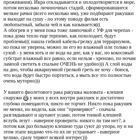
проживания). Икра откладывается и оплодотворяется в море,
потом несколько личиночных стадий, сформировавшиеся
мелкие рачки (всего несколько мм), уже подбирают ракушки
и выходят на сушу - по этому поводу фильм есть
любопытный, забыла чей и как называется(((
А обогрев и у меня пока тоже лампочкой с УФ для черепах -
пока дома тепло еще терпимо, как похолодает, будут
проблемы((( нашла гибкий кабель-грелку для террариумов,
но пока не уверена, можно ли его во влажный или только в
сухой - у меня хоть и не вода на дне, как у вас, но кокосовый
субстрат влажный все равно, если нельзя - хреново, по ночам
лампой светить в спальне ОЧЕНЬ не удобно))) А слой воды
на дно, чтобы аквариумной грелкой греть не хочу - боюся,
что вода будет быстро портиться, а мыть все это полностью
очень муторно)))
У вашего фиолетового рака ракушка маловата - клешня
снаружи
у моих у всех внутри ракушек и достаточно
глубоко помещаются, никто не торчит. Никто пока ракушек
не менял, но видела, как они "примеряют" - сначала
разглядывают и щупают усами, потом тонкой клешней
вглубь лезут - наверное проверить: никого ли там нет?, а
потом как раз большую клешню туда суют до упора, ну и на
этом этапе видимо что-то их не устраивает - наверное
велико, сразу теряют всякий интерес)))