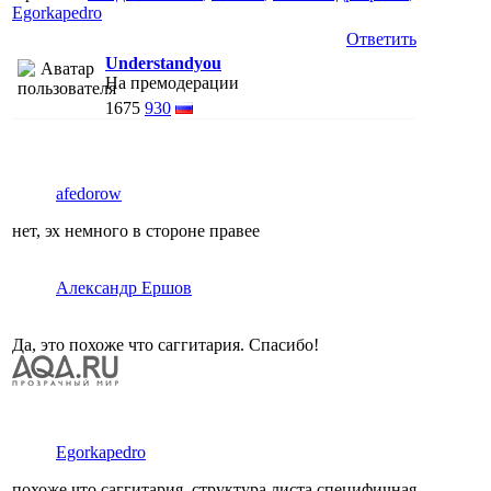
Egorkapedro
Ответить
Understandyou
На премодерации
1675
930
afedorow
нет, эх немного в стороне правее
Александр Ершов
Да, это похоже что саггитария. Спасибо!
Egorkapedro
похоже что саггитария, структура листа специфичная