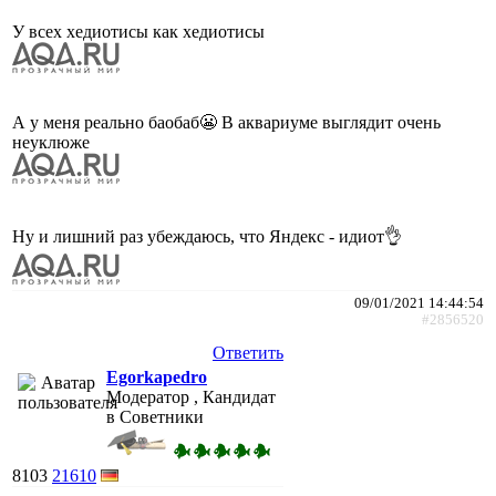
У всех хедиотисы как хедиотисы
А у меня реально баобаб😬 В аквариуме выглядит очень
неуклюже
Ну и лишний раз убеждаюсь, что Яндекс - идиот👌
09/01/2021 14:44:54
#2856520
Ответить
Egorkapedro
Модератор , Кандидат
в Советники
8103
21610