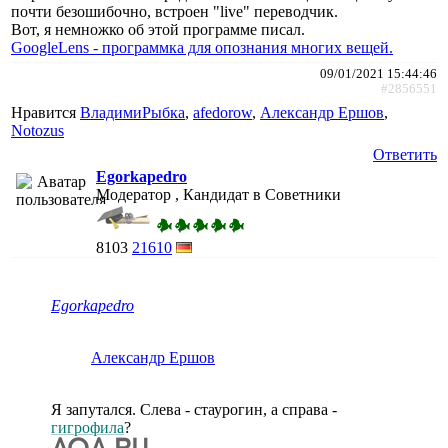
почти безошибочно, встроен "live" переводчик.
Вот, я немножко об этой программе писал.
GoogleLens - программка для опознания многих вещей.
09/01/2021 15:44:46
#2856551
Нравится
ВладимиРыбка
,
afedorow
,
Александр Ершов
,
Notozus
Ответить
Egorkapedro
Модератор , Кандидат в Советники
8103
21610
Egorkapedro
Александр Ершов
Я запутался. Слева - стаурогин, а справа -
гигрофила
?