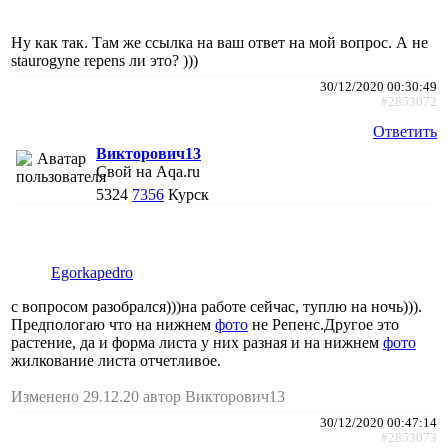
Ну как так. Там же ссылка на ваш ответ на мой вопрос. А не
staurogyne repens ли это? )))
30/12/2020 00:30:49
#2853072
Ответить
Викторович13
Свой на Aqa.ru
5324
7356
Курск
Egorkapedro
с вопросом разобрался)))на работе сейчас, туплю на ночь))).
Предпологаю что на нижнем
фото
не Репенс.Другое это
растение, да и форма листа у них разная и на нижнем
фото
жилкование листа отчетливое.
Изменено 29.12.20 автор Викторович13
30/12/2020 00:47:14
#2853073