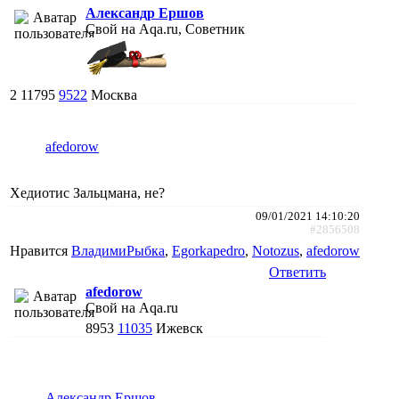
Александр Ершов
Свой на Aqa.ru, Советник
2
11795
9522
Москва
afedorow
Хедиотис Зальцмана, не?
09/01/2021 14:10:20
#2856508
Нравится
ВладимиРыбка
,
Egorkapedro
,
Notozus
,
afedorow
Ответить
afedorow
Свой на Aqa.ru
8953
11035
Ижевск
Александр Ершов