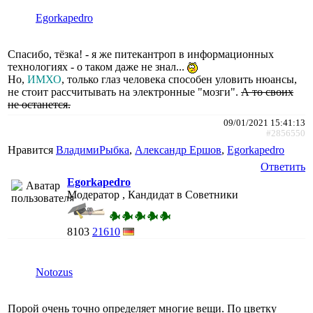
Egorkapedro
Спасибо, тёзка! - я же питекантроп в информационных
технологиях - о таком даже не знал...
Но,
ИМХО
, только глаз человека способен уловить нюансы,
не стоит рассчитывать на электронные "мозги".
А то своих
не останется.
09/01/2021 15:41:13
#2856550
Нравится
ВладимиРыбка
,
Александр Ершов
,
Egorkapedro
Ответить
Egorkapedro
Модератор , Кандидат в Советники
8103
21610
Notozus
Порой очень точно определяет многие вещи. По цветку