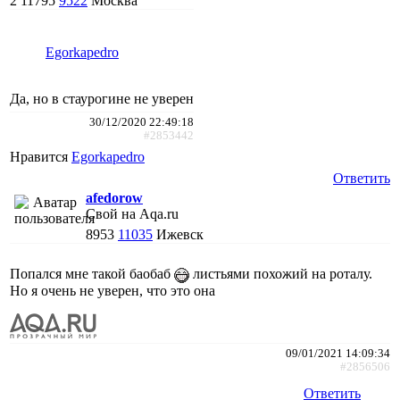
2
11795
9522
Москва
Egorkapedro
Да, но в стаурогине не уверен
30/12/2020 22:49:18
#2853442
Нравится
Egorkapedro
Ответить
afedorow
Свой на Aqa.ru
8953
11035
Ижевск
Попался мне такой баобаб
листьями похожий на роталу.
Но я очень не уверен, что это она
09/01/2021 14:09:34
#2856506
Ответить