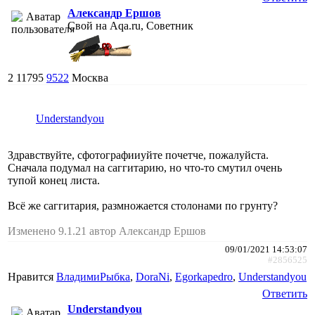
Александр Ершов
Свой на Aqa.ru, Советник
2
11795
9522
Москва
Understandyou
Здравствуйте, сфотографииуйте почетче, пожалуйста.
Сначала подумал на саггитарию, но что-то смутил очень
тупой конец листа.
Всё же саггитария, размножается столонами по грунту?
Изменено 9.1.21 автор Александр Ершов
09/01/2021 14:53:07
#2856525
Нравится
ВладимиРыбка
,
DoraNi
,
Egorkapedro
,
Understandyou
Ответить
Understandyou