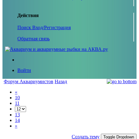
Действия
Поиск
Вход/Регистрация
Обратная связь
Войти
Форум Аквариумистов
Назад
«
10
11
13
14
»
Создать тему
Toggle Dropdown