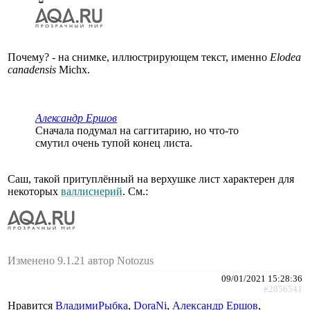
Почему? - на снимке, иллюстрирующем текст, именно
Elodea
canadensis
Michx.
Александр Ершов
Сначала подумал на саггитарию, но что-то
смутил очень тупой конец листа.
Саш, такой притуплённый на верхушке лист характерен для
некоторых
валлиснерий
. См.:
Изменено 9.1.21 автор Notozus
09/01/2021 15:28:36
#2856541
Нравится
ВладимиРыбка
,
DoraNi
,
Александр Ершов
,