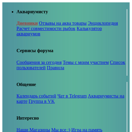
Аквариумисту
Дневники
Отзывы на аква товары
Энциклопедия
Расчет совместимости рыбок
Калькулятор
аквариумов
Сервисы форума
Сообщения за сегодня
Темы с моим участием
Список
пользователей
Правила
Общение
Календарь событий
Чат в Telegram
Аквариумисты на
карте
Группа в VK
Интересно
Наши Магазины
Мы все :)
Игра на память