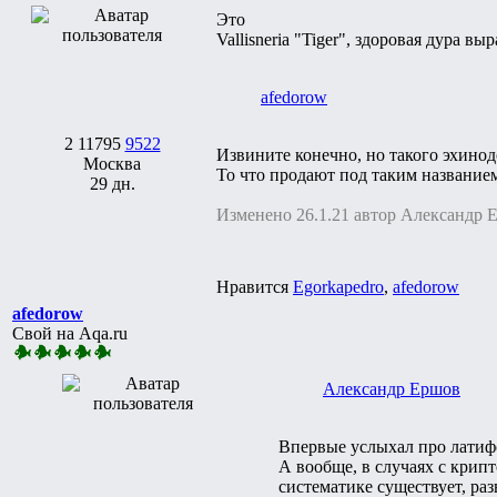
Это
Vallisneria "Tiger", здоровая дура в
afedorow
2
11795
9522
Извините конечно, но такого эхинод
Москва
То что продают под таким названием 
29 дн.
Изменено 26.1.21 автор Александр 
Нравится
Egorkapedro
,
afedorow
afedorow
Свой на Aqa.ru
Александр Ершов
Впервые услыхал про латифо
А вообще, в случаях с крип
систематике существует, раз