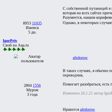
С собственной путаницей я 
которая на всех сайтах прич
Разумеется, нашим корифея
Однако, в некоторых случая
8953
11035
Ижевск
5 дн.
IgorPriv
Свой на Aqa.ru
afedorow
В таких случаях, я обычно 
переводчик.
Помогает разобраться, есть 
2804
1556
Муром
Изменено 26.1.21 автор IgorP
3 года
Нравится
afedorow