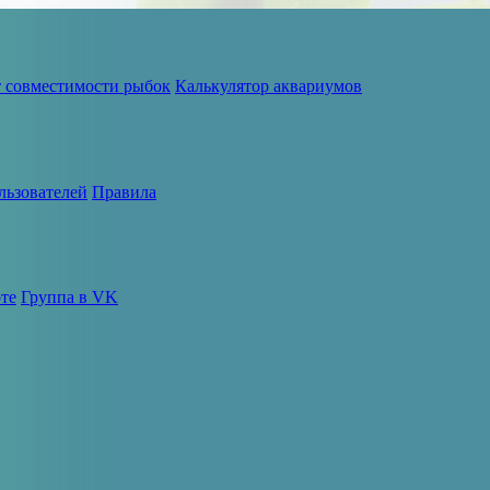
т совместимости рыбок
Калькулятор аквариумов
льзователей
Правила
те
Группа в VK