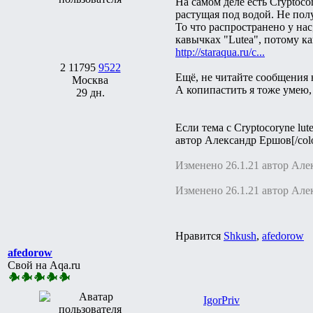
На самом деле есть Cryptoco
растущая под водой. Не пол
То что распространено у на
кавычках "Lutea", потому к
http://staraqua.ru/c...
2
11795
9522
Ещё, не читайте сообщения 
Москва
А копипастить я тоже умею,
29 дн.
Если тема с Cryptocoryne lu
автор Александр Ершов[/col
Изменено 26.1.21 автор Ал
Изменено 26.1.21 автор Ал
Нравится
Shkush
,
afedorow
afedorow
Свой на Aqa.ru
IgorPriv