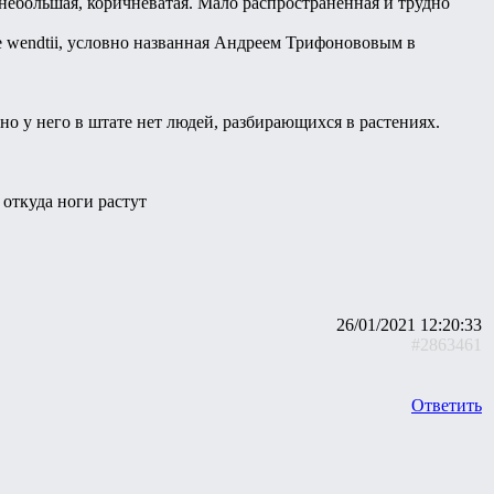
а, небольшая, коричневатая. Мало распространённая и трудно
ne wendtii, условно названная Андреем Трифонововым в
о у него в штате нет людей, разбирающихся в растениях.
 откуда ноги растут
26/01/2021 12:20:33
#2863461
Ответить