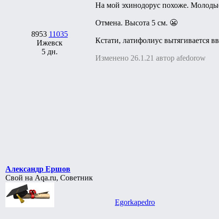
На мой эхинодорус похоже. Молодые
Отмена. Высота 5 см. 😬
8953
11035
Кстати, латифолиус вытягивается вв
Ижевск
5 дн.
Изменено 26.1.21 автор afedorow
Александр Ершов
Свой на Aqa.ru, Советник
Egorkapedro