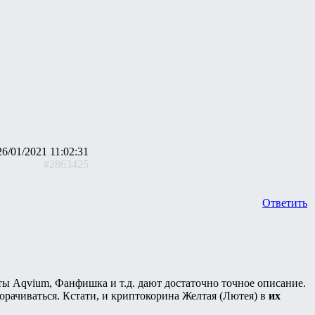
26/01/2021 11:02:31
#2863425
Ответить
ты Aqvium, Фанфишка и т.д. дают достаточно точное описание.
морачиваться. Кстати, и криптокорина Желтая (Лютея) в
их