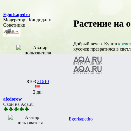
Egorkapedro
Модератор , Кандидат в
Растение на 
Советники
Добрый вечер. Купил
креве
кусочек превратился в светл
8103
21610
2 дн.
afedorow
Свой на Aqa.ru
Egorkapedro