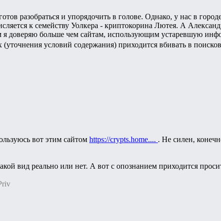
готов разобраться и упорядочить в голове. Однако, у нас в горо
исляется к семейству Уолкера - криптокорина Лютея. А Александр
м я доверяю больше чем сайтам, использующим устаревшую инфор
х (уточнения условий содержания) приходится вбивать в поискови
пользуюсь вот этим сайтом
https://crypts.home....
. Не силен, конечн
такой вид реально или нет. А вот с опознанием приходится прос
riv