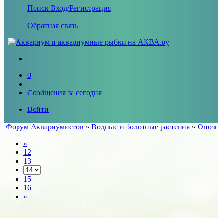
Поиск
Вход/Регистрация
Обратная связь
0
Сообщения за сегодня
Войти
Форум Аквариумистов
»
Водные и болотные растения
»
Опозн
«
12
13
15
16
»