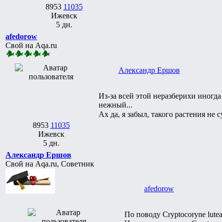
8953
11035
Ижевск
5 дн.
afedorow
Свой на Aqa.ru
Александр Ершов
Из-за всей этой неразберихи иногда
нежный...
Ах да, я забыл, такого растения не
8953
11035
Ижевск
5 дн.
Александр Ершов
Свой на Aqa.ru, Советник
afedorow
По поводу Cryptocoryne lutea