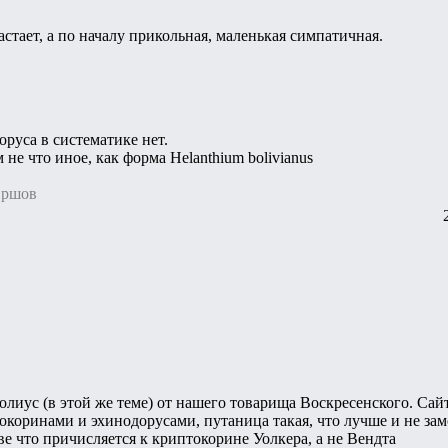
ырастает, а по началу прикольная, маленькая симпатичная.
оруса в систематике нет.
не что иное, как форма Helanthium bolivianus
Ершов
лиус (в этой же теме) от нашего товарища Воскресенского. Сай
токоринами и эхинодорусами, путаница такая, что лучше и не за
ве что причисляется к криптокорине Уолкера, а не Вендта