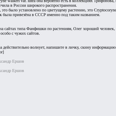
ryne walkeri var. lutea она вероятно есть в коллекциях Трифонов
учила в России широкого распространения.
с, это было установлено по цветущему растению, это Cryptocory
ак была привезёна в СССР именно под таким названием.
на сайтах типа Фанфишки по растениям, Олег хороший человек, н
 особо с чужих сайтов.
tea действительно волнует, напишите в личку, скину информацию
or]
ександр Ершов
ександр Ершов