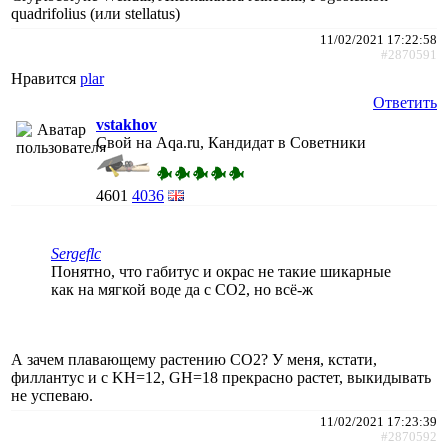
quadrifolius (или stellatus)
11/02/2021 17:22:58
#2870591
Нравится
plar
Ответить
vstakhov
Свой на Aqa.ru, Кандидат в Советники
4601
4036
Sergeflc
Понятно, что габитус и окрас не такие шикарные
как на мягкой воде да с СО2, но всё-ж
А зачем плавающему растению CO2? У меня, кстати,
филлантус и с KH=12, GH=18 прекрасно растет, выкидывать
не успеваю.
11/02/2021 17:23:39
#2870592