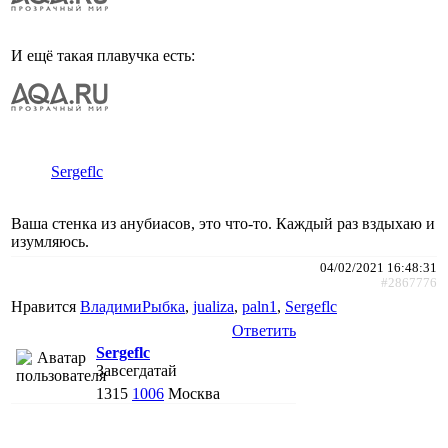
И ещё такая плавучка есть:
Sergeflc
Ваша стенка из анубиасов, это что-то. Каждый раз вздыхаю и
изумляюсь.
04/02/2021 16:48:31
#2867776
Нравится
ВладимиРыбка
,
jualiza
,
paln1
,
Sergeflc
Ответить
Sergeflc
Завсегдатай
1315
1006
Москва