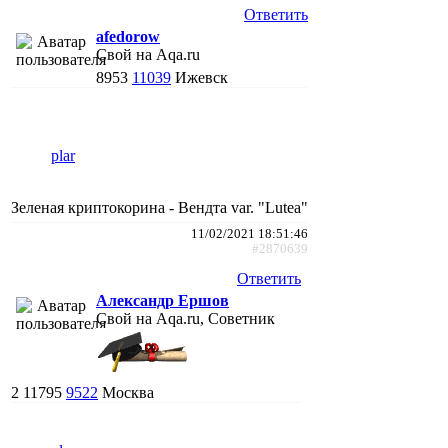
Ответить
afedorow
Свой на Aqa.ru
8953
11039
Ижевск
plar
Зеленая криптокорина - Вендта var. "Lutea"
11/02/2021 18:51:46
#2870639
Ответить
Александр Ершов
Свой на Aqa.ru, Советник
2
11795
9522
Москва