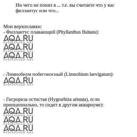
Ни чего не понял я ... т.е. вы считаете что у вас
филлантус или что...
Мои верхоплавки:
- Филлантус плавающий (Phyllanthus fluitans):
- Лимнобиум побегоносный (Limnobium laevigatum):
- Гигрориза остистая (Hygrorhiza aristata), если
принципиально, то сидит в другом аквариуме):