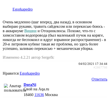
Egorkapedro
Очень медленно (шаг вперед, два назад), в основном
выбираю руками, травить сайдексом или перекисью боюсь -
в аквариуме
Вишни
и Отоцинклюсы. Похоже, что-то с
химсоставом водопровода (был маленький пучок на коряге,
никогда не беспокоил и вдруг взрывное распространение) - в
20-и литровом кубике такая же проблема, но здесь более
успешно, заливаю перекисью + механическая уборка.
Изменено 4.2.21 автор Sergeflc
04/02/2021 17:34:44
#2867798
Нравится
Egorkapedro
Ответить
DoraNi
Свой на Aqa.ru
18460
11636
Москва