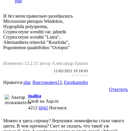
plar
И без меня правильно разобрались
Microsorum pteropus Windelow,
Hygrophila polysperma,
Cryptocoryne wendtii var. jahnelii
Cryptocoryne wendtii "Lutea",
Alternanthera reineсkii "Rosefolia",
Pogostemon quadrifolius "Octopus"
Изменено 12.2.21 автор Александр Ершов
11/02/2021 19:18:05
#2870656
Нравится
plar
,
Викторович13
,
Egorkapedro
Ответить
jualiza
Свой на Aqa.ru
4212
6042
Ногинск
Можно я здесь спрошу? Верхушки лимнофилы стали такого
цвета. В чем причина? Свет не сказать, что такой уж