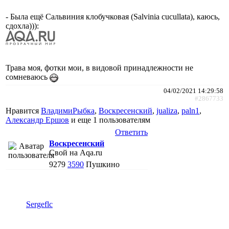
- Была ещё Сальвиния клобучковая (Salvinia cucullata), каюсь,
сдохла))):
Трава моя, фотки мои, в видовой принадлежности не
сомневаюсь
04/02/2021 14:29:58
#2867733
Нравится
ВладимиРыбка
,
Воскресенский
,
jualiza
,
paln1
,
Александр Ершов
и еще
1 пользователям
Ответить
Воскресенский
Свой на Aqa.ru
9279
3590
Пушкино
Sergeflc