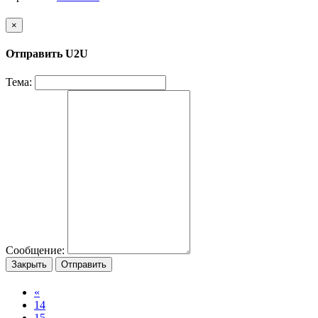
×
Отправить U2U
Тема:
Сообщение:
Закрыть
Отправить
«
14
15