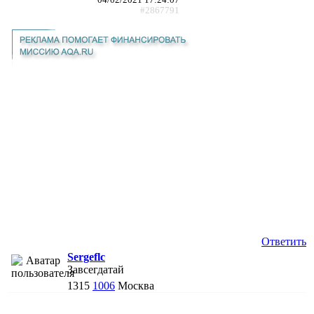
#2867791
Ответить
Sergeflc
Завсегдатай
1315
1006
Москва