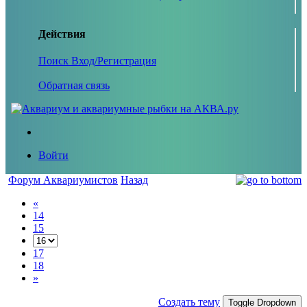
Действия
Поиск
Вход/Регистрация
Обратная связь
Войти
Форум Аквариумистов
Назад
«
14
15
17
18
»
Создать тему
Toggle Dropdown