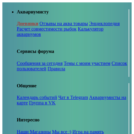
Аквариумисту
Дневники
Отзывы на аква товары
Энциклопедия
Расчет совместимости рыбок
Калькулятор
аквариумов
Сервисы форума
Сообщения за сегодня
Темы с моим участием
Список
пользователей
Правила
Общение
Календарь событий
Чат в Telegram
Аквариумисты на
карте
Группа в VK
Интересно
Наши Магазины
Мы все :)
Игра на память